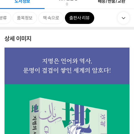
도서정보
배송/반품/교환
0
분류
품목정보
책 속으로
출판사 리뷰
상세 이미지