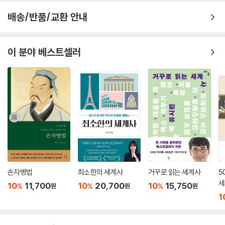
du)의 이름을 따서 그 강을 인더스(Indus)라고 명명했다. 그래서 이 지역
검은 사람의 나라
이 ‘인도’로 불리게 된 것이다. 중세에 인도는 동양 전체를 나타내는 명칭이
배송/반품/교환 안내
돌로 된 집들, 짐바브웨
었고, 광범위하게 인디아스(Indias)로 불렸다. 아시아의 지리가 조금씩 밝
멋대로 그어진 국경
혀지면서 각각 ‘지나(중국)’, ‘자폰(일본)’ 등으로 불리게 되는데 유독 인도
마르코 폴로의 오해에서 마다가스카르까지
이 분야 베스트셀러
동쪽에 있는 지역 하나의 이름이 쉽게 정해지지 않았다. 인도의 연장선상
에 있는 지리적 위치 때문이었을 것이다. 19세기 초 덴마크 출신 프랑스 지
색인. 국명, 수도명으로 알게 된 지명의 5,000년사
리학자인 콘라드 말테 브룬이 인도 문명과 중국 문명의 문화적 영향이 함
께 미친 지역이기에 인도차이나(Indochina)라고 부르면서 그 명칭 문제
는 일단락되었다.
--- 「인도의 마력」 중에서
손자병법
최소한의 세계사
거꾸로 읽는 세계사
5
세
10
11,700
10
20,700
10
15,750
%
%
%
원
원
원
1