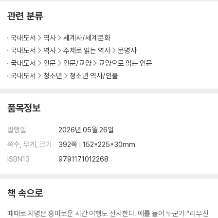
관련 분류
4장. 슬라브인의 고향
‘평원’이라는 이름을 가진 나라의 비극
국내도서
역사
세계사/세계문화
모스크바는 ‘검은 강’?
국내도서
역사
주제로 읽는 역사
문명사
왜 하얀 러시아인가?
러시아, 정치 체제에 따라 바뀐 지명
국내도서
인문
인문/교양
교양으로 읽는 인문
스탈린그라드 부활?
국내도서
청소년
청소년 역사/인물
· 소련의 정권 교체로 변경된 주요 지명
품목정보
5장. 대항해 시대가 ‘세계’를 발견했다
카사블랑카는 ‘하얀 집’
발행일
2026년 05월 26일
상아 해안과 노예 해안
폭풍의 곶이 희망봉으로
쪽수, 무게, 크기
392쪽 | 152*225*30mm
‘아메리카’라고 이름 짓게 된 비화
ISBN13
9791171012268
가상의 지명이었던 캘리포니아
나무의 이름이 브라질에
‘좋은 바람’이라는 도시 이름은?
책 속으로
하와이는 ‘어머니의 땅’
때때로 지명은 흥미로운 시간 여행도 선사한다. 예를 들어 누군가 “리무진
원래는 뉴네덜란드였던 오스트레일리아