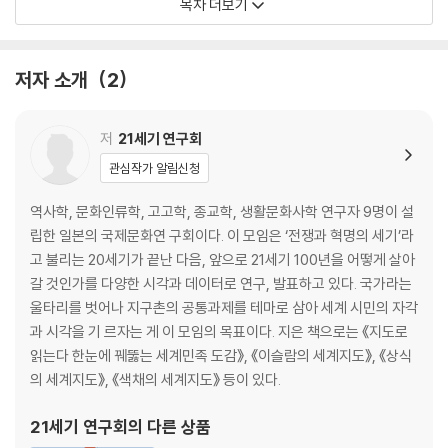
목차 더보기
1장. ‘자연’이 만들어 낸 지명
모든 것은 강에서 시작되었다
아틀란티스의 전설
저자 소개
2
태평양의 발견
기후의 특징이 지명이 되다
지질 상태도 지명으로
저
21세기 연구회
달러는 보헤미아 지역 은광에서 유래
관심작가 알림신청
홍해와 흑해
화학(chemistry)의 어원은 ‘검은 흙’의 이집트
역사학, 문화인류학, 고고학, 종교학, 생활문화사학 연구자 9명이 설
죽음의 바다와 소돔
립한 일본의 국제문화연 구회이다. 이 모임은 ‘전쟁과 혁명의 세기’라
한 번 빠지면 나올 수 없다
고 불리는 20세기가 끝난 다음, 앞으로 21세기 100년을 어떻게 살아
사하라 사막은 녹색 땅이었다
갈 것인가를 다양한 시각과 데이터로 연구, 발표하고 있다. 국가라는
세계에서 가장 높은 장소의 이름
울타리를 벗어나 지구촌의 공통과제를 테마로 삼아 세계 시민의 자각
북극은 큰곰자리 방향, 남극은?
과 시각을 기 르자는 게 이 모임의 목표이다. 지은 책으로는 《지도로
읽는다 한눈에 꿰뚫는 세계민족 도감》, 《이슬람의 세계지도》, 《상식
2장. 지명은 고대 지중해로부터
의 세계지도》, 《색채의 세계지도》 등이 있다.
페니키아인과 지중해
고대 그리스는 살아 있다
21세기 연구회
의 다른 상품