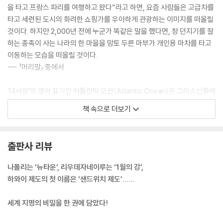
을 타고 프랑스 파리를 여행하고 왔다”라고 하면, 요즘 사람들은 고급차를
타고 세련된 도시의 화려한 쇼핑가를 우아하게 관광하는 이미지를 떠올릴
6장. 몽골이 달려온 유라시아 대지
것이다. 하지만 2,000년 전에 누군가 똑같은 말을 했다면, 창 던지기를 잘
일본에 남아 있는 아이누의 지명
하는 종족이 사는 나라의 한 마을을 망토 두른 마부가 개인용 마차를 타고
서울은 도시를 가리킨다
이동하는 모습을 떠올릴 것이다.
평양은 넓은 평야
--- 「머리말」 중에서
고구려란 ‘신도’
여관이었던 판문점
‘대서양’의 영어 표기인 아틀란틱 오션(Atlantic Ocean)은 그리스신화에
부산, 철가마의 산
나오는 아틀라스의 이름에서 유래한다. 고대 그리스 세계관에서는 헤라클
계(薊)에서 베이징까지 4,000년 역사
책 속으로 더보기
레스의 기둥과는 또 별개로, 세계의 끝이라 여겼던 지중해 서쪽 끝에서 거
중국에도 베트남에도 있던 동경
인 신 아틀라스가 하늘을 떠받치고 있다고 믿었다. 그곳에 페르세우스가
라싸는 ‘부처의 땅’
나타나 메두사의 목을 보여줘서 아틀라스가 돌로 변했다는 신화가 있으며,
쿠빌라이는 왜 ‘원’이라고 불렀을까?
출판사 리뷰
그곳이 산맥이 되었다는 것이다. 대서양은 그 아틀라스산맥 너머에 있는
인도의 마력
바다라는 뜻으로 아틀란티코스(Atlanticos, 아틀라스의 바다), ‘아틀란
인도네시아에서 지명과 함께 이주한 말레이시아인
나폴리는 ‘뉴타운’, 리우데자네이루는 ‘1월의 강’,
틱 오션’이 되었다. 서장에서 간단히 설명했듯이, 이것을 후쿠자와 유키치
하와이 제도의 첫 이름은 ‘샌드위치 제도’......
는 ‘아타라해’라고 표기했지만, 중국에서 한자 표기가 더 쉽다는 이유로 ‘대
7장. 유대인의 이주와 이슬람의 진격
서양’이 되었다.
유대인의 이름은 이렇게 시작되었다
세계 지명의 비밀을 한 권에 담았다!
--- 「아틀란티스의 전설」 중에서
바빌론이란 ‘신의 문’