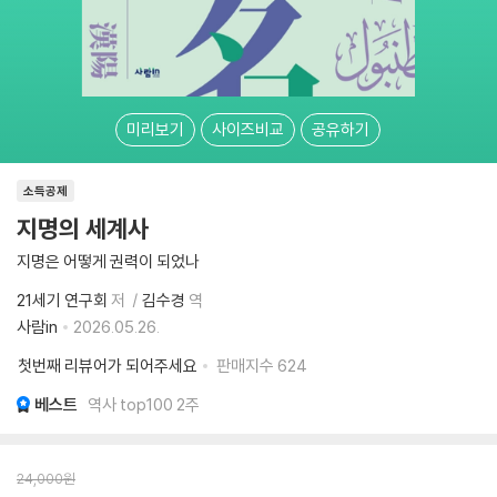
미리보기
사이즈비교
공유하기
소득공제
지명의 세계사
지명은 어떻게 권력이 되었나
21세기 연구회
저
김수경
역
사람in
2026.05.26.
첫번째 리뷰어가 되어주세요
판매지수
624
베스트
역사 top100 2주
24,000
원