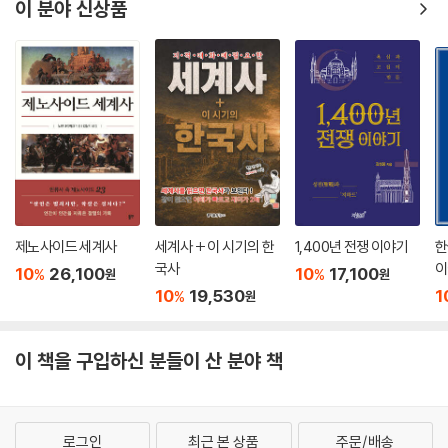
이 분야 신상품
제노사이드 세계사
세계사 + 이 시기의 한
1,400년 전쟁 이야기
한
국사
이
10
26,100
10
17,100
%
%
원
원
10
19,530
1
%
원
이 책을 구입하신 분들이 산 분야 책
로그인
최근 본 상품
주문/배송