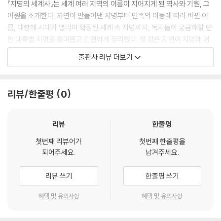
예수가 걸었던 곳의 지명
『지명의 세계사』는 세계 여러 지역의 이름이 지어지게 된 역사와 기원, 그
1143년 레콩키스타에 힘입어 포르투갈도 독립을 하긴 했지만, 스페인의
성전으로 확대된 이슬람제국
어원을 소개한다. 자연이 만들어낸 지명부터 민족의 이동에 따라 바뀐 이
카스티야왕국에 둘러싸이게 되었고 대서양을 등지고 있는 국토인 만큼 그
왜 카이로가 ‘승리의 도시’인가?
름, 대항해 시대가 열리며 확장된 세계 속 지명까지, 독자들이 궁금해할 만
지배하에 놓이는 것은 시간문제인 상황이었다. 그런데 프랑스가 카스티야
아랍인의 북아프리카 침공
한 대륙별 지명을 흥미롭고 간결하게 정리했다. 첫 장은 자연이 지명에 어
를 지원한 것을 불만스럽게 생각하던 영국이 포르투갈 지원에 나섰다. 그
알람브라는 ‘붉은 성’
떤 영향을 주었는지 설명하며 시작한다. 지형이나 기후 특징, 지질 상태 등
출판사 리뷰 더보기
결과 1385년 포르투갈은 강대국 카스티야를 물리쳤고, 1886년 영국과
페르시아가 이란이 된 이유는?
이 이름을 짓는 데 어떤 결정적 영향을 했는지 보여준다. 이어지는 장에서
윈저 조약(현존하는 가장 오래된 양자 간 동맹)을 맺으며 독립했다. 그러
‘스탄’의 이름을 가진 나라들
는 고대 역사 속 지역명의 유래를 살펴보고, 민족의 이동이 지명을 변화시
나 포르투갈은 이베리아반도 내에서 여전히 고립된 상태였고, 필연적으로
· 주요 지명의 접미사, 접두사 2
키는데 어떤 역할을 했는지 설명한다.
리뷰/한줄평
0
해외로 교역의 장을 찾아 나설 수밖에 없었다. 15세기에 들어서자마자 포
르투갈은 북아프리카 진출의 일환으로 가장 먼저 모로코에 진출했다. 또한
8장. 아메리카, 새로운 나라의 오래된 지명
그다음으로는 유럽, 아시아, 아메리카, 아프리카까지 대륙별 지명의 역사
해적에 대항하고자 1515년 카사블랑카(Casablanca)를 건설했다. 포르
주(state)는 ‘서다’라는 뜻
를 세부적으로 다룸으로써, 독자가 궁금해할 지명을 직접 찾아볼 수 있도
리뷰
한줄평
투갈어 카사(casa, 집)와 브랑코(branco, 흰색)의 합성어로 ‘하얀 집’이
수도 워싱턴이 결정될 때까지
록 구성했다. 방대한 지명에 얽힌 이야기를 담은 『지명의 세계사』는 단순
라는 뜻이다. 나중에 스페인으로 지배권이 넘어가면서 스페인어로 표기되
첫번째 리뷰어가
첫번째 한줄평을
러시아인의 아메리카
히 이름의 뜻을 풀이하는 데 그치지 않고, 그 지역이 겪어온 역사적 맥락까
되어주세요.
남겨주세요.
어 ‘카사블랑카’가 되었다.
야생 양파가 있는 곳, 시카고
지 제공한다. 독자들은 이 책을 통해 세계 곳곳의 지명을 무심히 넘기지 않
--- 「카사블랑카는 ‘하얀 집」 중에서
피터의 마을과 루이의 마을
고, 그 이름 뒤에 숨겨진 흥미진진한 역사에 호기심을 갖게 될 것이다.
리뷰 쓰기
한줄평 쓰기
미국에는 모스크바도 있고 카이로도 있다
인도와 유럽의 첫 만남은 기원전 326년으로 거슬러 간다. 페르시아를 넘
· 주요 국가 의인화
혜택 및 유의사항
혜택 및 유의사항
어온 알렉산드로스 대왕의 그리스 군대가 인더스강에 도착했을 때다. 알렉
산드로스 대왕은 산스크리트어로 ‘(국가) 경계의 강’을 뜻하는 신두(Shin
9장. 아프리카, ‘검은 대륙’의 전설