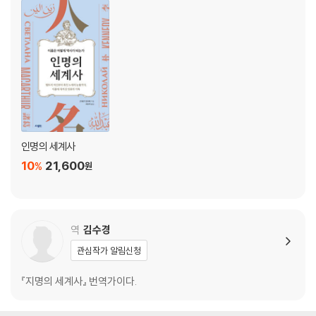
2,600년 전의 ‘뉴타운’
이스탄불이란?
햇볕에 그을린 사람의 나라
70개에 달하는 알렉산드리아
고대 로마인의 온천 찾기
동과 서
오리엔트와 옥시덴트
아수(assu)의 그 후
인명의 세계사
3장. 지명을 바꾼 게르만인의 대이동
10
21,600
%
원
켈트의 유산
프린스 오브 웨일스의 불가사의
고트족과 고딕
창을 잘 던지는 사람들의 나라, 프랑스
역
김수경
만(灣)의 민족 바이킹
관심작가 알림신청
‘신도시’라는 이름의 가장 오래된 도시
마자르족과 식인귀
『지명의 세계사』 번역가이다.
‘하얀 땅’에서 ‘검은 산’으로
· 주요 지명의 접미사, 접두사 1