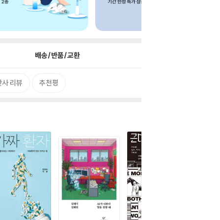
배송/반품/교환
판사 리뷰
추천평