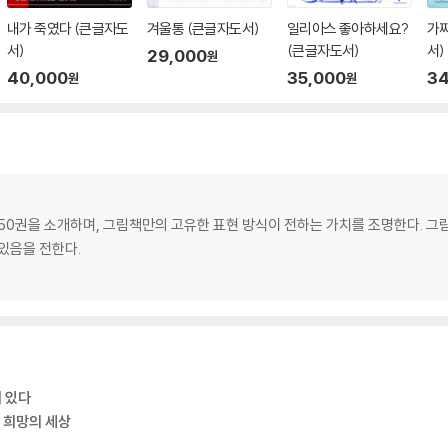
내가 죽였다 (큰글자도
겨울통 (큰글자도서)
일리아스 좋아하세요?
가짜
서)
(큰글자도서)
서)
29,000
원
40,000
35,000
34
원
원
 50권을 소개하며, 그림책만의 고유한 표현 방식이 전하는 가치를 조명한다. 그
있음을 전한다.
 있다
한 희망의 세상