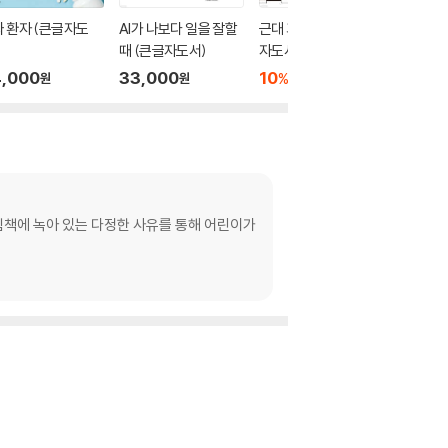
 환자 (큰글자도
AI가 나보다 일을 잘할
근대 괴물 사기극 (큰글
이병한의
때 (큰글자도서)
자도서)
문 (큰글
,000
33,000
10
43,200
32,0
%
원
원
원
림책에 녹아 있는 다정한 사유를 통해 어린이가