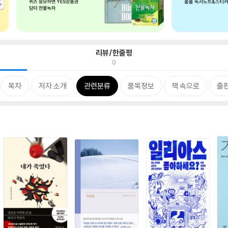
리뷰/한줄평
0
목차
저자 소개
관련분류
품목정보
책 속으로
출