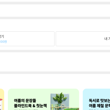
팔기
내 
200원