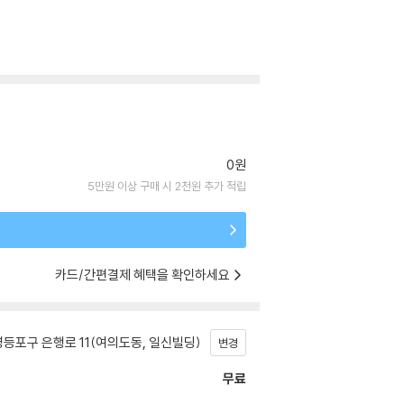
0원
5만원 이상 구매 시 2천원 추가 적립
카드/간편결제 혜택을 확인하세요
등포구 은행로 11(여의도동, 일신빌딩)
변경
무료