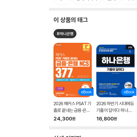
이 상품의 태그
#하나은행
2026 해커스 PSAT 기
2026 하반기 시대에듀
출로 끝내는 금융·은행
기출이 답이다 하나은
NCS 377제
행 온라인 필기전형
24,300
16,800
원
원