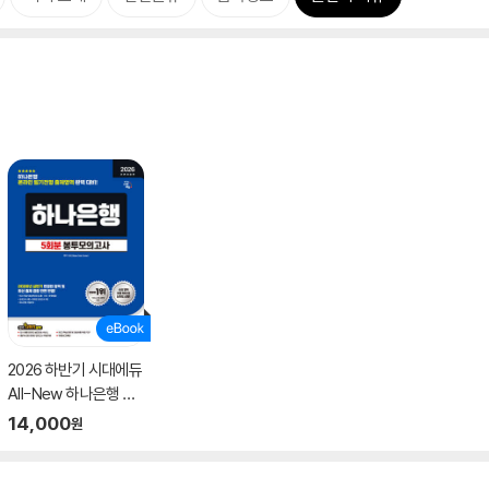
2026 하반기 시대에듀
All-New 하나은행 온
라인 필기전형 봉투모
14,000
원
의고사 5회분