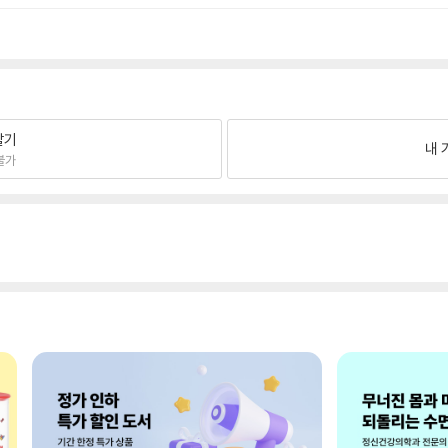
팔기
내 
불가