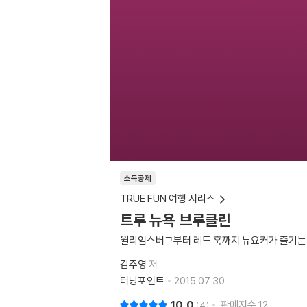
소득공제
TRUE FUN 여행 시리즈
트루 뉴욕 브루클린
윌리엄스버그부터 레드 훅까지 뉴요커가 즐기는
김주영
저
터닝포인트
2015.07.30.
10.0
판매지수
12
4