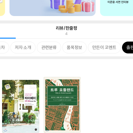
리뷰/한줄평
4
목차
저자 소개
관련분류
품목정보
만든이 코멘트
출