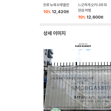
트루 뉴욕 브루클린
느긋하게 오키나와 외
딴섬 여행
10
12,420
%
원
10
12,600
%
원
상세 이미지