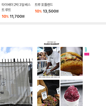
타이베이 2박 3일 베스
트루 포틀랜드
트 루트
10
13,500
%
원
10
11,700
%
원