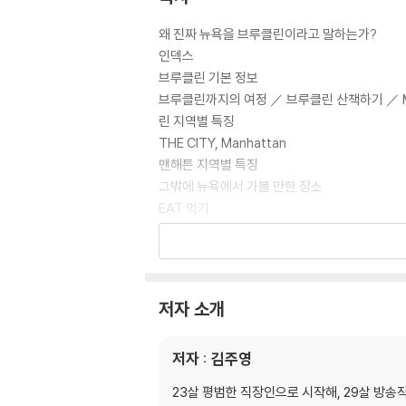
왜 진짜 뉴욕을 브루클린이라고 말하는가?
인덱스
브루클린 기본 정보
브루클린까지의 여정 ／ 브루클린 산책하기 ／ MTA N
린 지역별 특징
THE CITY, Manhattan
맨해튼 지역별 특징
그밖에 뉴욕에서 가볼 만한 장소
EAT 먹기
FARM AMARKET ／ BREAKFAST ／ SNA
루클린 식탁의 키워드. 지역(Local)과 유기농(Or
DRINK 마시기
COFFEE ／ TEA ／ BEER ／ WINE ／ DISTIL
저자 소개
GET INSPIRED 감명받기
GALLERY ／ MUSEUM ／ THEATER ／LIS
저자 : 김주영
RUN 달리기
BIKE TOUR ／ BIKE SPOT ／ BICYCLE ／
23살 평범한 직장인으로 시작해, 29살 방송
MAKE 만들기