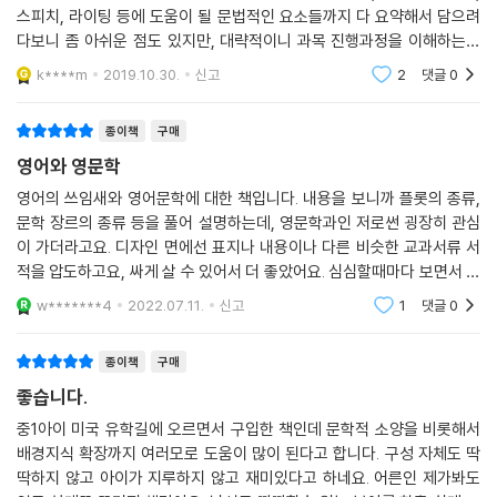
스피치, 라이팅 등에 도움이 될 문법적인 요소들까지 다 요약해서 담으려
다보니 좀 아쉬운 점도 있지만, 대략적이니 과목 진행과정을 이해하는데
도움이 될테니 읽어서 손해보지는 않을 듯....
k****m
2019.10.30.
신고
2
댓글
0
종이책
구매
영어와 영문학
영어의 쓰임새와 영어문학에 대한 책입니다. 내용을 보니까 플롯의 종류,
문학 장르의 종류 등을 풀어 설명하는데, 영문학과인 저로썬 굉장히 관심
이 가더라고요. 디자인 면에선 표지나 내용이나 다른 비슷한 교과서류 서
적을 압도하고요, 싸게 살 수 있어서 더 좋았어요. 심심할때마다 보면서 내
용적으로 귀엽고 능률적인 아웃라인 보는것도 재밌을 것 같아요. 이런 책
w*******4
2022.07.11.
신고
1
댓글
0
이 나와서 정말 좋
종이책
구매
좋습니다.
중1아이 미국 유학길에 오르면서 구입한 책인데 문학적 소양을 비롯해서
배경지식 확장까지 여러모로 도움이 많이 된다고 합니다. 구성 자체도 딱
딱하지 않고 아이가 지루하지 않고 재미있다고 하네요. 어른인 제가봐도