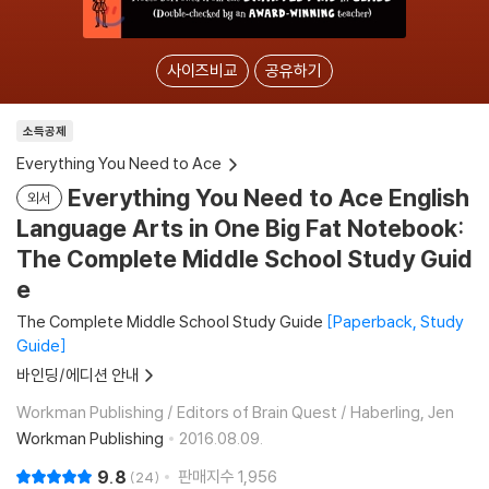
사이즈비교
공유하기
소득공제
Everything You Need to Ace
Everything You Need to Ace English
외서
Language Arts in One Big Fat Notebook:
The Complete Middle School Study Guid
e
The Complete Middle School Study Guide
Paperback, Study
Guide
바인딩/에디션 안내
Workman Publishing / Editors of Brain Quest / Haberling, Jen
Workman Publishing
2016.08.09.
9.8
판매지수
1,956
24