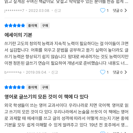
읽고 싶게끔 꾸며진 책같아요. 낯설고 딱딱할수 있는 분야를 한층 쉽게 다
가갈수 있도록 도움이 되었습니다. 미국 학교 공부와도 연계해서 꾸준히
j********7
2022.03.08.
신고
1
댓글
0
읽어봐도 괜찮을것
종이책
구매
에세이의 기본
쓰기란 고도의 창의적 능력과 지속적 노력이 필요하다는 걸 아이들이 크면
서 실감합니다. 어휘를 외우고 문법을 공부하고 듣기 실력이 높더라도 글
쓰기 능력은 향상되기 쉽지 않습니다. 맘대로 써내려가는 것도 능력이지만
이젠 정돈된 글쓰기 연습이 필요하여 개념서로 준비했습니다. 내용도 너무
좋고. 책의 구성이 재미있어 아이가 좋아하는 책이되어습니디ㅡ. 그리고
b******e
2019.09.04.
신고
1
댓글
0
영어뿐만아니라
종이책
구매
영어로 글쓰기의 모든 것이 이 책에 다 있다
외국 학생들이 쓰는 영어 교과서이다. 우리나라로 치면 국어책. 영어로 읽
고 쓰기의 모든 것이 다 있다. 우리나라에서 논술을 쓰듯이 이 책에는 영어
로 과제할 때 에세이를 쓰고 글의 성격에 따라서 어떻게 쓰는지 기본 중에
기본을 모두 쉽게 이해할 수 있게 알려주고 있다. 19년 전 호주에서 영어
연수 받을 때가 생각났다. 대부분의 학생들이 현지 대학에 가기 위해 랭귀