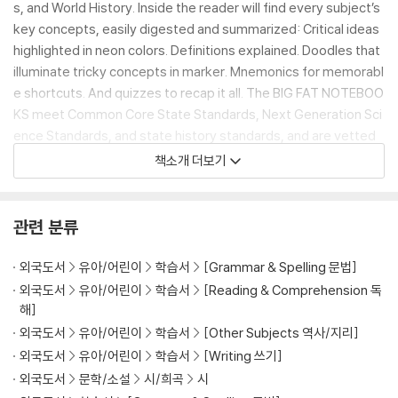
s, and World History. Inside the reader will find every subject’s
key concepts, easily digested and summarized: Critical ideas
highlighted in neon colors. Definitions explained. Doodles that
illuminate tricky concepts in marker. Mnemonics for memorabl
e shortcuts. And quizzes to recap it all. The BIG FAT NOTEBOO
KS meet Common Core State Standards, Next Generation Sci
ence Standards, and state history standards, and are vetted
by National and State Teacher of the Year Award-winning tea
책소개 더보기
chers. They make learning fun, and are the perfect next step f
or every kid who grew up on Brain Quest.
관련 분류
외국도서
유아/어린이
학습서
[Grammar & Spelling 문법]
외국도서
유아/어린이
학습서
[Reading & Comprehension 독
해]
외국도서
유아/어린이
학습서
[Other Subjects 역사/지리]
외국도서
유아/어린이
학습서
[Writing 쓰기]
외국도서
문학/소설
시/희곡
시