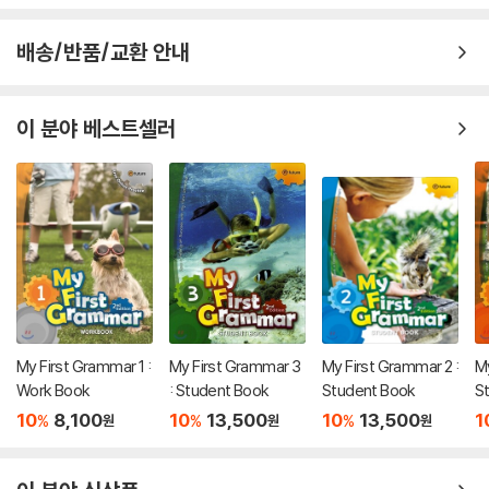
배송/반품/교환 안내
이 분야 베스트셀러
My First Grammar 1 :
My First Grammar 3
My First Grammar 2 :
My
Work Book
: Student Book
Student Book
S
10
8,100
10
13,500
10
13,500
1
%
%
%
원
원
원