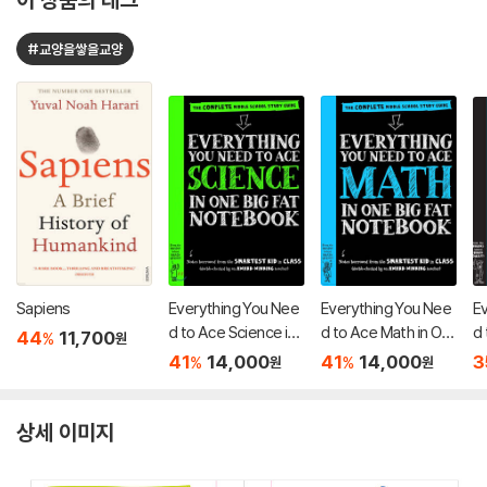
#교양을쌓을교양
Sapiens
Everything You Nee
Everything You Nee
E
d to Ace Science in
d to Ace Math in On
d 
44
11,700
%
원
One Big Fat Notebo
e Big Fat Notebook
O
41
14,000
41
14,000
3
%
%
원
원
ok
o
상세 이미지