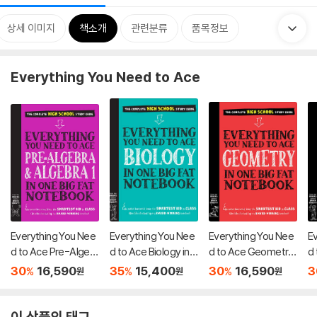
상세 이미지
책소개
관련분류
품목정보
Everything You Need to Ace
Everything You Nee
Everything You Nee
Everything You Nee
E
d to Ace Pre-Algebr
d to Ace Biology in
d to Ace Geometry i
d 
a and Algebra I in On
One Big Fat Notebo
n One Big Fat Noteb
n 
30
16,590
35
15,400
30
16,590
3
%
%
%
원
원
원
e Big Fat Notebook
ok
ook
o
이 상품의 태그