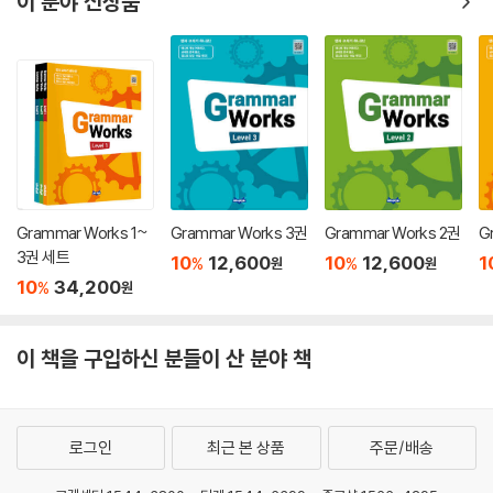
이 분야 신상품
Grammar Works 1~
Grammar Works 3권
Grammar Works 2권
G
3권 세트
10
12,600
10
12,600
1
%
%
원
원
10
34,200
%
원
이 책을 구입하신 분들이 산 분야 책
로그인
최근 본 상품
주문/배송