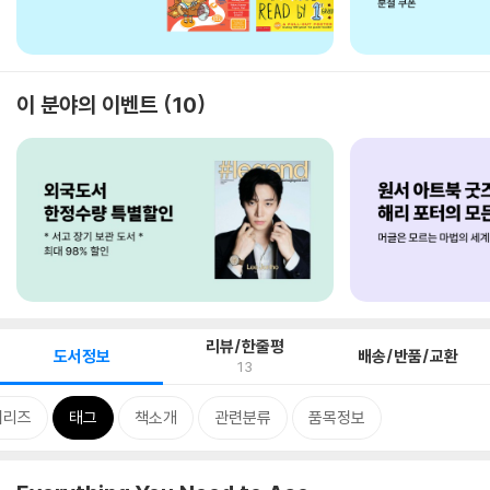
이 분야의 이벤트
10
리뷰/한줄평
도서정보
배송/반품/교환
13
시리즈
태그
책소개
관련분류
품목정보