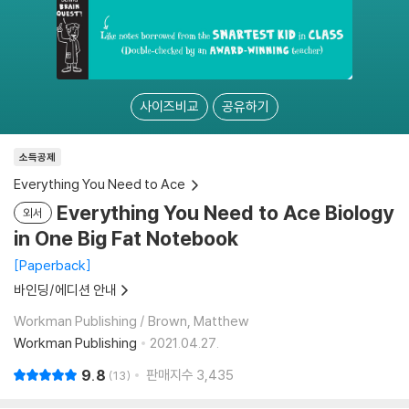
사이즈비교
공유하기
소득공제
Everything You Need to Ace
Everything You Need to Ace Biology
외서
in One Big Fat Notebook
Paperback
바인딩/에디션 안내
Workman Publishing / Brown, Matthew
Workman Publishing
2021.04.27.
9.8
판매지수
3,435
13