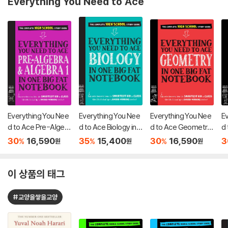
Everything You Need to Ace
Everything You Nee
Everything You Nee
Everything You Nee
E
d to Ace Pre-Algebr
d to Ace Biology in
d to Ace Geometry i
d 
a and Algebra I in On
One Big Fat Notebo
n One Big Fat Noteb
n 
30
16,590
35
15,400
30
16,590
3
%
%
%
원
원
원
e Big Fat Notebook
ok
ook
o
이 상품의 태그
#교양을쌓을교양