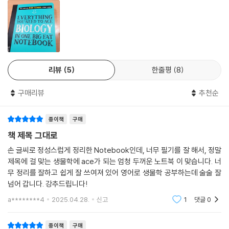
리뷰
5
한줄평
8
구매리뷰
추천순
종이책
구매
책 제목 그대로
손 글씨로 정성스럽게 정리한 Notebook인데, 너무 필기를 잘 해서, 정말
제목에 걸 맞는 생물학에 ace가 되는 엄청 두꺼운 노트북 이 맞습니다. 너
무 정리를 잘하고 쉽게 잘 쓰여져 있어 영어로 생물학 공부하는데 술술 잘
넘어 갑니다. 강추드립니다!
a********4
2025.04.28.
신고
1
댓글
0
종이책
구매