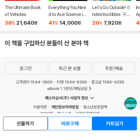
The Ultimate Book
Everything You Nee
Let's Go Outside! (I
In
of Vehicles
d to Ace Science in
ndestructibles: 구강
A
One Big Fat Notebo
기 아이를 위한 츄잉북
아
38
21,640
41
14,000
20
7,920
4
%
%
%
원
원
원
ok
시리즈)
이 책을 구입하신 분들이 산 분야 책
로그인
최근 본 상품
주문/배송
고객센터 1544-3800
티켓 1544-6399
중고샵 1566-4295
eBook 1:1문의/채팅상담
예스이십사(주) 사업자 정보
이용약관
개인정보처리방침
청소년보호정책
PC버전
회사소개
거래처관계자께
도서홍보
광고
선물하기
바로구매
카트담기
Copyright © YES24 Corp. All Rights Reserved.
MATOM9