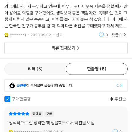
외국계회사에서 근무하고 있는데, 아무래도 바이오쪽 제품을 접할 때가 많
아 용어를 익힐겸 구매했어요. 생각보다 좋은 책같아요. 독해하는 것이 그
렇게 어렵지 않은 수준이고, 어휘를 늘리기에 좋은 책 같습니다. 미국에 사
는 한국인 친구가 공부할 겸 이 책의 다른 버전을 구매했다고 해서 저도 한
번 구매했는데 기대됩니다. 읽으면서 지식도 쌓고 영어공부도하고 일석 이
e******1
2023.09.02.
신고
0
댓글
0
조일 것같아
리뷰 전체보기
리뷰
5
한줄평
8
클린봇
이 부적절한 글을 감지 중입니다.
설정
구매한줄평
추천순
종이책
구매
정석적으로 잘 정리한 책.생물학도로서 극찬을 보냄
k**********n
2026.04.19.
0