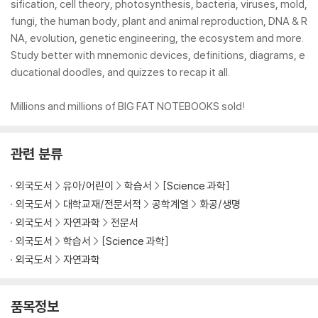
sification, cell theory, photosynthesis, bacteria, viruses, mold,
fungi, the human body, plant and animal reproduction, DNA & R
NA, evolution, genetic engineering, the ecosystem and more.
Study better with mnemonic devices, definitions, diagrams, e
ducational doodles, and quizzes to recap it all.
Millions and millions of BIG FAT NOTEBOOKS sold!
관련 분류
외국도서
유아/어린이
학습서
[Science 과학]
외국도서
대학교재/전문서적
공학계열
화공/생명
외국도서
자연과학
전문서
외국도서
학습서
[Science 과학]
외국도서
자연과학
품목정보