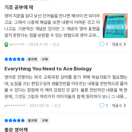
기초 공부에 딱
영어 지문을 읽다 낯선 단어들을 만나면 해석이 안 되더라
고요. 그래서 나중에 해설을 보면 내용이 어려운 것고 아
니고요. 기본적인 개념은 있지만 그 개념의 영어 표현을
알지 못한다는 점을 보완할 수 있는 방법으로 영어 교과서
를 구입했어요. 쭉 훑어보면서 비워져 있는 어휘를 채우려
a*****0
2024.11.15.
신고
1
댓글
0
고 합니다.
종이책
구매
Everything You Need to Ace Biology
영어로 진행되는 외국 교육과정 강의를 듣기 위해 학습자료가 필요했는
데, 눈길을 끄는 편집구성과 생물전반을 아우르는 내용을 전반적으로 훑어
볼 수 있다는 장점에 이 책의 강점인 것 같다. 물론 전반적인 내용을 책 한
권에, 그것도 그림과 여러가지 이미지들과 함께 정리하다 보니 그 내용은
깊지 않지만 과학에서 쓰이는 용어와 영어 표현들을 살펴보기 위해 이 책
a********7
2021.05.10.
신고
1
댓글
0
을 고른 내 의도에
종이책
구매
좋은 영어책