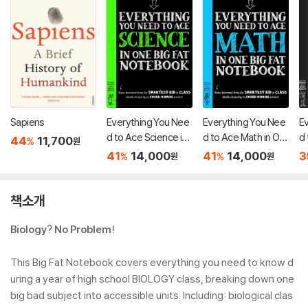
Sapiens
Everything You Nee
Everything You Nee
E
d to Ace Science in
d to Ace Math in On
d 
44
11,700
%
원
One Big Fat Notebo
e Big Fat Notebook
O
41
14,000
41
14,000
3
%
%
원
원
ok
o
책소개
Biology? No Problem!
This Big Fat Notebook covers everything you need to know d
uring a year of high school BIOLOGY class, breaking down one
big bad subject into accessible units. Including: biological clas