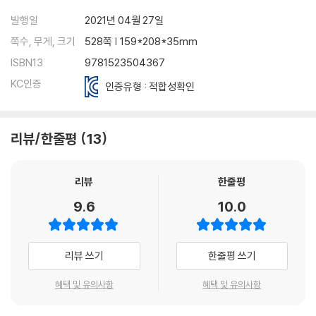
발행일
2021년 04월 27일
쪽수, 무게, 크기
528쪽 | 159*208*35mm
ISBN13
9781523504367
KC인증
인증유형 : 적합성확인
리뷰/한줄평
13
리뷰
한줄평
9.6
10.0
리뷰 쓰기
한줄평 쓰기
혜택 및 유의사항
혜택 및 유의사항