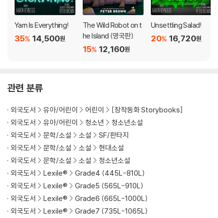
When robot Roz opens her eyes for the first time, she discov
ers that she is alone on a remote, wild island. She has no idea h
Yarn Is Everything!
The Wild Robot on t
Unsettling Salad!
ow she got there or what her purpose is--but she knows she
he Island (영국판)
35
14,500
20
16,720
%
%
원
원
needs to survive. After battling a fierce storm and escaping a
15
12,160
%
원
vicious bear attack, she realizes that her only hope for survival
is to adapt to her surroundings and learn from the island's unw
elcoming animal inhabitants.
관련 분류
As Roz slowly befriends the animals, the island starts to feel li
ke home--until, one day, the robot's mysterious past comes
외국도서
유아/어린이
어린이
[창작동화 Storybooks]
back to haunt her.
외국도서
유아/어린이
청소년
청소년소설
From bestselling and award-winning author and illustrator Pet
외국도서
문학/소설
소설
SF/판타지
er Brown comes a heartwarming and action-packed novel ab
외국도서
문학/소설
소설
현대소설
out what happens when nature and technology collide.
외국도서
문학/소설
소설
청소년소설
외국도서
Lexile®
Grade4 (445L-810L)
외국도서
Lexile®
Grade5 (565L-910L)
외국도서
Lexile®
Grade6 (665L-1000L)
외국도서
Lexile®
Grade7 (735L-1065L)