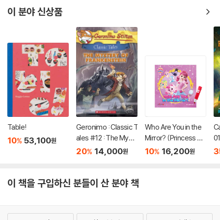
이 분야 신상품
Table!
Geronimo : Classic T
Who Are You in the
C
ales #12 : The Myst
Mirror? (Princess Ca
01
10
53,100
%
원
ery of Frankenstein
tch! Teenieping) (세
20
14,000
10
16,200
3
%
%
원
원
이펜호환 / QR음원 포
함)
이 책을 구입하신 분들이 산 분야 책