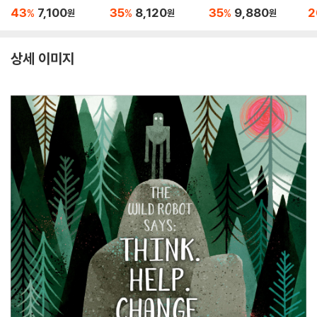
국판)
ects (미국판)
: 
43
7,100
35
8,120
35
9,880
2
%
%
%
원
원
원
e
상세 이미지