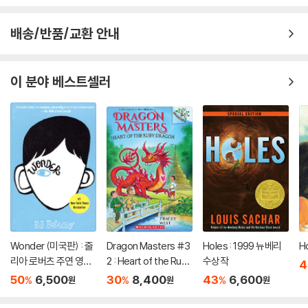
배송/반품/교환 안내
이 분야 베스트셀러
Wonder (미국판) : 줄
Dragon Masters #3
Holes : 1999 뉴베리
H
리아 로버츠 주연 영화
2 : Heart of the Ruby
수상작
4
'원더' 원작 소설
Dragon (A Branches
50
6,500
30
8,400
43
6,600
%
%
%
원
원
원
Book)