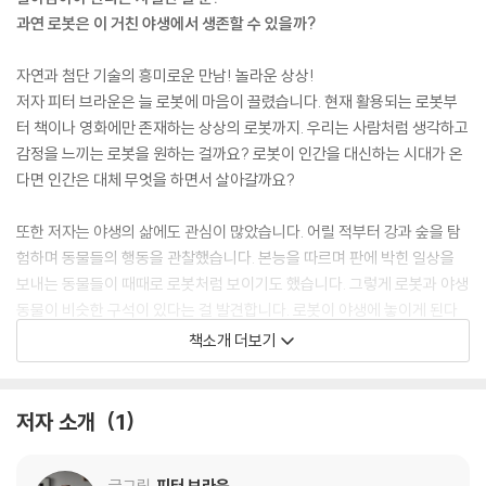
과연 로봇은 이 거친 야생에서 생존할 수 있을까?
자연과 첨단 기술의 흥미로운 만남! 놀라운 상상!
저자 피터 브라운은 늘 로봇에 마음이 끌렸습니다. 현재 활용되는 로봇부
터 책이나 영화에만 존재하는 상상의 로봇까지. 우리는 사람처럼 생각하고
감정을 느끼는 로봇을 원하는 걸까요? 로봇이 인간을 대신하는 시대가 온
다면 인간은 대체 무엇을 하면서 살아갈까요?
또한 저자는 야생의 삶에도 관심이 많았습니다. 어릴 적부터 강과 숲을 탐
험하며 동물들의 행동을 관찰했습니다. 본능을 따르며 판에 박힌 일상을
보내는 동물들이 때때로 로봇처럼 보이기도 했습니다. 그렇게 로봇과 야생
동물이 비슷한 구석이 있다는 걸 발견합니다. 로봇이 야생에 놓이게 된다
면? 로봇은 주변 환경에 적응할까? 또 자연은 로봇을 어떻게 받아들일까
책소개 더보기
요?
『와일드 로봇』에서 로봇에게 부여된 성의 정체성은 여성입니다. 가까스로
저자 소개
1
살아남은 로봇 로즈는 막 부화하려는 기러기 알을 품게 되고, 새끼 기러기
는 알이 깨지면서 처음 본 로즈를 엄마로 받아들입니다. 로즈의 모성이 움
글그림
피터 브라운