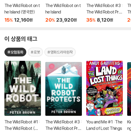
The Wild Robot on t
The Wild Robot on t
The Wild Robot #3 :
T
he Island (영국판)
he Island
The Wild Robot Prot
T
ects (미국판)
e
15
12,160
20
23,920
35
8,120
2
%
%
%
원
원
원
이 상품의 태그
#모험동화
#로봇
#영화드라마원작
The Wild Robot #1 :
The Wild Robot #3 :
You and Me #1 : The
Ki
The Wild Robot (미
The Wild Robot Prot
Land of Lost Things
n