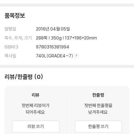
품목정보
발행일
2016년 04월 05일
쪽수, 무게, 크기
288쪽 | 350g | 137*196*20mm
ISBN13
9780316381994
렉사일
740L(GRADE4~7)
리뷰/한줄평
0
리뷰
한줄평
첫번째 리뷰어가
첫번째 한줄평을
되어주세요.
남겨주세요.
리뷰 쓰기
한줄평 쓰기