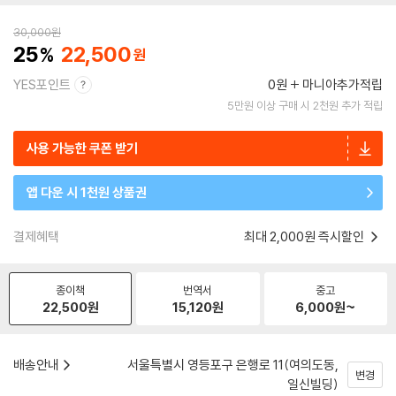
30,000
원
25
22,500
YES포인트
0원
마니아추가적립
5만원 이상 구매 시 2천원 추가 적립
사용 가능한 쿠폰 받기
앱 다운 시 1천원 상품권
결제혜택
최대 2,000원 즉시할인
종이책
번역서
중고
22,500
원
15,120
원
6,000
원~
배송안내
서울특별시 영등포구 은행로 11(여의도동,
변경
일신빌딩)