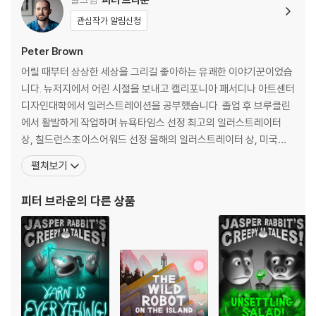
트는 순간이지요. 로봇에게 성별을 부여하는 것은 무슨 의미가 있으며, 로
봇에게 과연 모성이란 감정이 생길 수 있을까요?
관심작가 알림신청
Peter Brown
이러한 의문을 품은 이야기가 야생의 아름답고 경이로운 배경으로 펼쳐집
니다. 로봇과 새끼 기러기의 가족애, 로봇과 야생 동물들의 우정을 그린 작
어릴 때부터 상상한 세상을 그리길 좋아하는 유쾌한 이야기꾼이었습
가의 상상력에 우리는 매료될 수밖에 없습니다. 피터 브라운은 로봇 시대
니다. 뉴저지에서 어린 시절을 보내고 캘리포니아 패서디나 아트센터
를 맞이하며 한 번쯤 생각해볼 문제를 아이들의 눈높이에 맞춰 감동적인
디자인대학에서 일러스트레이션을 공부했습니다. 졸업 후 브루클린
서사로 녹여낸다. 광활한 자연 속에서 인간과 로봇이 공존하는 미래의 모
에서 활발하게 작업하며 뉴욕타임스 선정 최고의 일러스트레이터
습을 이보다 따뜻하게 그려낼 수 있을까요?
상, 칠드런스초이스어워드 선정 올해의 일러스트레이터 상, 미국도
서관협회 선정 주목할 만한 어린이책 상 등을 받았고 지금은 필라델
펼쳐보기
그리고 피터 브라운만의 독특한 그림은 『와일드 로봇』 독자들에게 멋진 상
피아에서 지내고 있습니다. 그림을 그린 『오싹오싹 당근』으로 2013
상을 선사합니다. 블랙 앤 화이트로 농도를 조절하면서 그린 그림은, 단순
년 칼데콧 아너 상을, 쓰고 그린 『호랑이 씨 숲으로 가다』로 2014년
피터 브라운
의 다른 상품
하면서도 세심함이 함께 어우러져 그 어떤 화려한 일러스트보다 아름답
보스턴글로브 혼 북 상을 받았고, 첫 어린이 소설 『와일드 로봇』은
다! 작가는 숲속 풍경과 야생 동물, 그리고 야생 로봇을 자신만의 스타일로
그려내며 우리를 무장해제시키고, 환상적인 야생의 섬에 빠져들게 만듭니
다.
Can a robot survive in the wilderness?