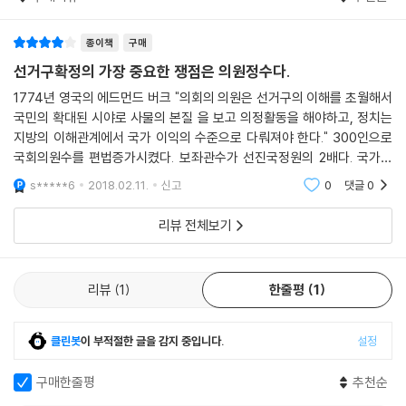
에 진정한 참여민주주의가 뿌리내릴 수 있기를 기대해 본다
앞으로 발간할 시리즈에서는 지난 18대 대선에 대한 여론 분석 내용과 선
거제도 개정을 다룰 예정이다.
종이책
구매
..................................................................................................... (서문중에서)
선거구확정의 가장 중요한 쟁점은 의원정수다.
1774년 영국의 에드먼드 버크 "의회의 의원은 선거구의 이해를 초월해서
■ 전문가 서평
국민의 확대된 시야로 사물의 본질 을 보고 의정활동을 해야하고, 정치는
지방의 이해관계에서 국가 이익의 수준으로 다뤄져야 한다." 300인으로
정치쇄신특위 의원에게 선물하고 싶은 책
국회의원수를 편법증가시켰다. 보좌관수가 선진국정원의 2배다. 국가는
부도직전이고 서민새 활은 너무나 팍팍한데 세비는 늘어만간다는그리고
s*****6
2018.02.11.
신고
0
댓글
0
신명순 (연세대학교 정치외교학과 명예교수)
여야정쟁의 핵심은 지
리뷰 전체보기
국회의원이 법원의 판결로 국회의원직을 잃을 위기에 처했다. 중범죄를 저
질렀기 때문이 아니라 선거구획정에 문제가 있었다면서 선거 무효 판결을
한 것이다. 3월에 일본에서 있었던 일이다.
리뷰
1
한줄평
1
사건의 전말은 이렇다. 지난해 12월에 치러진 중의원 선거에서 3곳의 선거
클린봇
이 부적절한 글을 감지 중입니다.
설정
구가 인구편차 기준에 부합하지 못했기 때문에 헌법을 위배했다고 법원이
판정한 것이다. 일본의 선거구획정 인구편차 기준은 ‘각 선거구의 인구 중
구매한줄평
추천순
가장 많은 것을 가장 적은 것으로 나누어 얻은 수가 2 이상이 되지 않도록