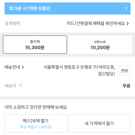
앱 다운 시 1천원 상품권
결제혜택
카드/간편결제 혜택을 확인하세요
종이책
eBook
15,300
원
10,200
원
배송안내
서울특별시 영등포구 은행로 11(여의도동,
변경
일신빌딩)
배송비
무료
이미 소장하고 있다면 판매해 보세요.
예스24에 팔기
내 가게에서 팔기
최상 매입가 1,600원