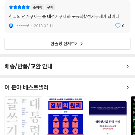
규정’하고 있다. (책의 본문 56p)
종이책
구매
한국의 선거구제는 중.대선거구제와 도농복합선거구제가 답이다.
우리나라의 경우는 어떠한가? 제19대 총선에서 최소 선거구와 최대 선거
구의 인구편차는 약 1 대 3 정도였다. 일본이나 미국 같은 국가들의 기준을
s*****6
2018.02.11.
0
적용한다면 우리나라 국회의원들 중에서도 금배지를 반납해야 할 사람이
부지기수일 것이다.
한줄평 전체보기
아산정책연구원이 출간한 선거연구 시리즈의 두 번째 연구서인 ‘좋은 선거
구 나쁜 선거구’가 흥미로운 점이 바로 여기에 있다. 이 책을 쓴 연구진은
배송/반품/교환 안내
선거구획정이 잘못 될 때 대의민주주의의 근간이 되는 평등의 원칙이 무너
질 수 있음을 경고한다. 유권자가 던진 한 표가 정말 한 표의 가치를 갖는
것이 아니라 반 표의 가치 또는 삼 분의 1표의 가치만을 갖는 것이 되면 유
이 분야 베스트셀러
권자의 권리는 심각하게 침해 받게 된다.
문제는 이것만이 아니다. 이 책에서는 선거구획정이 최종적으로 국회에서
이루어지는 점을‘경기의 규칙을 선수가 만드는 격’이라며 비판한다. 스포
츠 경기에서 운동장에서 뛰는 선수가 심판을 겸하는 것과 같은 식이라는
것이다. 선거구를 획정하기 위한 안을 선거구획정위원회에서 만들기는 하
지만 획정위의 안은 ‘최종적인 결정이 아니고 존중만 되는 권고안에 불과