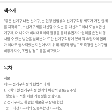
책소개
『좋은 선거구 나쁜 선거구』는 현행 헌법상의 선거구획정 제도가 가진 한계
를 지적하고, 소선거구제를 대신할 수 있는 중·대선거구제나 도농복합선
거구제, 더 나아가 비례대표제의 활용을 통해 유권자가 권리를 온전히 행
사할 수 있는 방안을 살펴본다. 또한 선거구획정에 있어 각 유권자의 권리
가 제대로 행사되었는지 알아보기 위해 계량적 방법으로 측정한 선거구별
비등가지수, 조밀성 정도 등을 비교했다.
목차
서문
제1부 선거구획정의 헌법적 과제
1. 국회의원 선거구획정 원리의 비판적 검토/김주영
-평등원리 적용 제한 가능성을 중심으로
2. 선거구제도에 관한 새로운 구상/손형섭
-중ㆍ대선거구제와 도농복합선거구제도