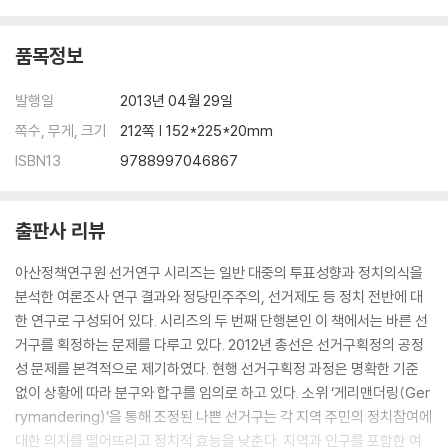
품목정보
발행일
2013년 04월 29일
쪽수, 무게, 크기
212쪽 | 152*225*20mm
ISBN13
9788997046867
출판사 리뷰
아산정책연구원 선거연구 시리즈는 일반 대중의 투표성향과 정치의식을
분석한 여론조사 연구 결과와 정당민주주의, 선거제도 등 정치 전반에 대
한 연구로 구성되어 있다. 시리즈의 두 번째 단행본인 이 책에서는 바른 선
거구를 획정하는 문제를 다루고 있다. 2012년 총선은 선거구획정의 공정
성 문제를 본격적으로 제기하였다. 현행 선거구획정 과정은 명확한 기준
없이 상황에 따라 분구와 합구를 임의로 하고 있다. 소위 ‘게리맨더링(Ger
rymandering)’을 통해 조정된 나쁜 선거구는 각 지역 주민의 정치참여에
대한 의지를 떨어뜨리고 정치적 효능을 낮춘다. 지역과 인구를 포함한 여