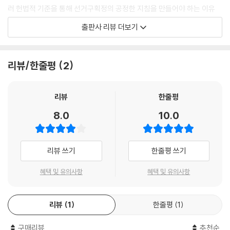
러 헌법적 기준을 통해 선거구획정의 공정한 지침을 만들어야 하는 이유
다.
출판사 리뷰 더보기
이 책에서는 현행 헌법상의 선거구획정 제도가 가진 한계를 지적하고, 소
선거구제를 대신할 수 있는 중·대선거구제나 도농복합선거구제, 더 나아
리뷰/한줄평
2
가 비례대표제의 활용을 통해 유권자가 권리를 온전히 행사할 수 있는 방
안을 살펴본다. 또한 선거구획정에 있어 각 유권자의 권리가 제대로 행사
되었는지 알아보기 위해 계량적 방법으로 측정한 선거구별 비등가지수, 조
리뷰
한줄평
밀성 정도 등을 비교했다. 현재의 선거구획정위원회의 역할과 한계, 선거
8.0
10.0
구획정 절차의 불합리성, 인구평등 기준과 행정구역을 통한 선거구획정이
가져오는 선거구획정의 어려움에 대한 분석도 했다.
리뷰 쓰기
한줄평 쓰기
한동안 선거는 우리 국민에게 외면 받았다. 대선, 총선을 막론하고 투표율
은 하락일로를 걸었다. 1대 총선에서 95.5%였던 투표율은 18대에 이르러
혜택 및 유의사항
혜택 및 유의사항
서는 46.1%로 반 토막이 났다. 하지만 2012년 12월 19일, 정계와 학계 모
두를 놀라게 한 결과가 나왔다. 18대 대선이 누구도 예상치 못한 75.8%의
리뷰
1
한줄평
1
높은 투표율을 기록한 것이다. 아무쪼록 ‘좋은 선거구’가 뿌리를 내림으로
써 이번 대선을 통해 표출된 국민의 정치참여 열기가 지속되고 우리 사회
구매리뷰
추천순