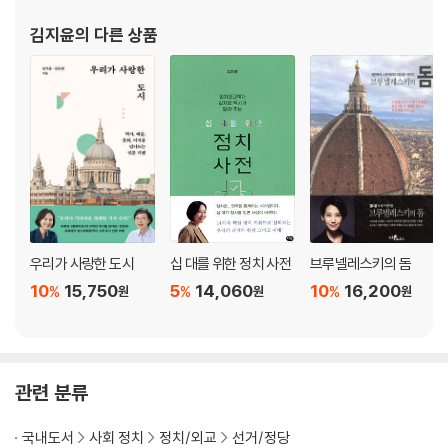
패널과 MBC [100분 토론] 진행자, 그리고 다수의 강연에서 국제 정
김지윤
의 다른 상품
세 및 한국 사회, 리더십 등에 대해 이야
우리가 사랑한 도시
십 대를 위한 정치 사전
브루넬레스키의 돔
10
15,750
5
14,060
10
16,200
%
%
%
원
원
원
관련 분류
국내도서
사회 정치
정치/외교
선거/정당