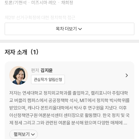
토론/기현석ㆍ미즈시마 레오ㆍ채희정
제2부 선거구획정에 대한 정치학적 접근
3. 선거구획정 제도의 쟁점 및 과제/윤종빈
목차 더보기
4. 선거구 재분배와 재획정/김지윤
-등가성과 정책적 함의
5. 제19대 국회 신설 선거구의 조밀성 측정/강휘원
저자 소개
1
토론/이병하ㆍ조진만
제3부 선거구획정의 개혁 방안
편저
김지윤
6. 선거구획정의 개혁 방향/이현출
관심작가 알림신청
토론/김승교ㆍ신두철ㆍ정승윤
저자는 연세대학교 정치외교학과를 졸업하고, 캘리포니아 주립대학
부록 | 찾아보기
교 버클리 캠퍼스에서 공공정책학 석사, MIT에서 정치학 박사학위를
받았으며, 캐나다 몬트리올대학에서 박사 후 연구원을 지냈다. 이후
아산정책연구원 여론분석센터 센터장으로 활동했다. 한국 정치 및 국
제 정세 그리고 그와 관련된 여론을 분석해 왔으며 다양한 매체에 출
연해 현재 국제 정세 및 대한민국의 상황과 정책 방향에 대해 전달한
펼쳐보기
바 있다. 그동안 KBS 1TV [특파원 보고 세계는 지금], [거리의 만찬]