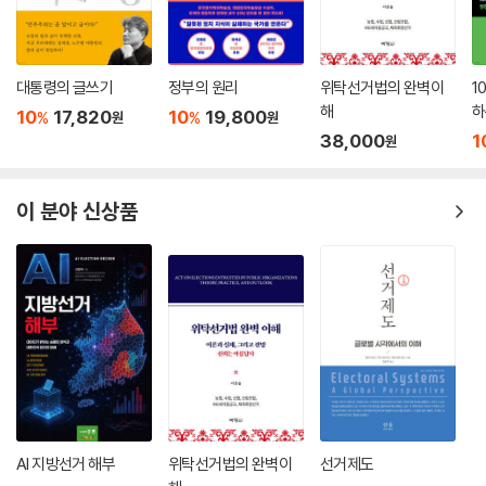
하다’. (108p) 또한 획정위가 11인의 민간위원들로 구성되어 있기는 하지
만 이들을 추천하는 사람은 ‘국회의장 추천 2인, 여당 추천 4인, 야당 추천
4인, 중앙선관위 추천 1인’으로 정치권의 영향을 물씬 받고 있는 것이다.
대통령의 글쓰기
정부의 원리
위탁선거법의 완벽이
1
(109p)
해
하
10
17,820
10
19,800
%
%
원
원
w
38,000
1
원
현재의 선거구획정에서 나타나는 문제들을 개선하기 위해 정치권도 선거
구획정제도 개선에 신경은 쓰고 있다. 4월에 출범한 정치쇄신특별위원회
에서도 선거구획정을 16개 중점 의제의 하나로 정하고 있다. 민주당에서
이 분야 신상품
는 지난해부터 선거구획정위원회를 상설 독립기구화하고 위원 전원을 민
간 전문가로 선임하게 하는 정치 쇄신 관련 법안을 당론으로 확정해 추진
해 오고 있다. 정치 일선에서 논의되는 가장 최근의 쟁점들을 다루고 있다
는 점에서 이 연구서는 탐독해 볼 가치가 충분하다.
헌법적인 측면과 정치학적인 측면에서 선거구획정에 대한 함의를 담은 각
장의 말미에는 학자들의 심도있는 갑론을박이 담겨있다. 전문 학자들의 논
의를 바탕으로 한 국회의원 정수 문제, 비례대표제나 도농복합선거구제를
통한 게리맨더링 방지 방법, 각종 해외 선거구획정 사례들이 생생하게 제
시된다.
AI 지방선거 해부
위탁선거법의 완벽이
선거제도