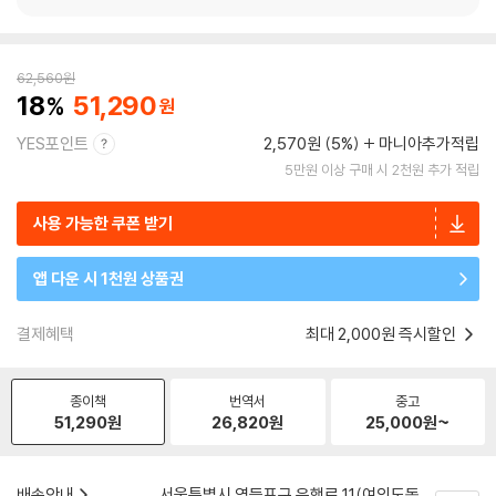
62,560
원
18
51,290
YES포인트
2,570원 (5%)
마니아추가적립
5만원 이상 구매 시 2천원 추가 적립
사용 가능한 쿠폰 받기
앱 다운 시 1천원 상품권
결제혜택
최대 2,000원 즉시할인
종이책
번역서
중고
51,290
원
26,820
원
25,000
원~
배송안내
서울특별시 영등포구 은행로 11(여의도동,