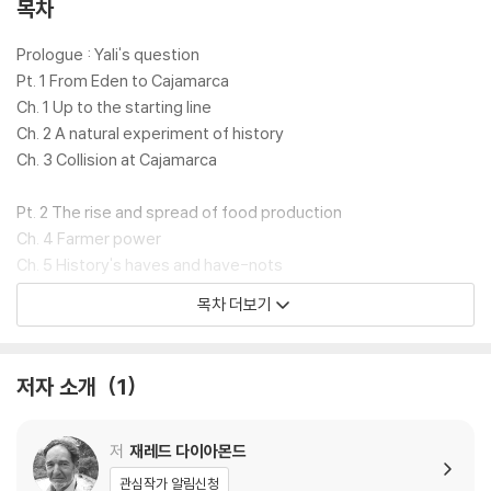
t work answering the question of why the peoples of certain c
목차
ontinents succeeded in invading other continents and conque
ring or displacing their peoples. This edition includes a new ch
Prologue : Yali's question
apter on Japan and all-new illustrations drawn from the televi
Pt. 1 From Eden to Cajamarca
sion series. Until around 11,000 BC, all peoples were still Stone
Ch. 1 Up to the starting line
Age hunter/gatherers. At that point, a great divide occurred in
Ch. 2 A natural experiment of history
the rates that human societies evolved. In Eurasia, parts of th
Ch. 3 Collision at Cajamarca
e Americas, and Africa, farming became the prevailing mode o
f existence when indigenous wild plants and animals were do
Pt. 2 The rise and spread of food production
mesticated by prehistoric planters and herders. As Jared Dia
Ch. 4 Farmer power
mond vividly reveals, the very people who gained a head start
Ch. 5 History's haves and have-nots
in producing food would collide with preliterate cultures, shapi
Ch. 6 To farm or not to farm
목차 더보기
ng the modern world through conquest, displacement, and ge
Ch. 7 How to make an almond
nocide.The paths that lead from scattered centers of food to
Ch. 8 Apples or Indians
broad bands of settlement had a great deal to do with climate
Ch. 9 Zebras, unhappy marriages, and the Anna Karenina princi
저자 소개
1
and geography. But how did differences in societies arise? W
ple
hy weren't native Australians, Americans, or Africans the ones
Ch. 10 Spacious skies and tilted axes
to colonize Europe? Diamond dismantles pernicious racial the
저
재레드 다이아몬드
ories tracing societal differences to biological differences. He
Pt. 3 From food to guns, germs, and steel
관심작가 알림신청