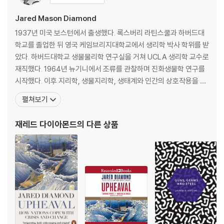
assembles convincing evidence linking germs to domesticati
Ch. 11 Lethal gift of livestock
on of animals, germs that Eurasians then spread in epidemic p
Ch. 12 Blueprints and borrowed letters
Jared Mason Diamond
roportions in their voyages of discovery. In its sweep, Guns, G
Ch. 13 Necessity's mother
1937년 미국 보스턴에서 출생했다. 록스버리 라틴스쿨과 하버드대
erms and Steel encompasses the rise of agriculture, technolo
Ch. 14 From egalitarianism to kleptocracy
학교를 졸업한 뒤 영국 케임브리지대학교에서 생리학 박사 학위를 받
gy, writing, government, and religion, providing a unifying theo
았다. 하버드대학교 생물물리학 연구실을 거쳐 UCLA 생리학 교수로
ry of human history as intriguing as the histories of dinosaurs a
Pt. 4 Around the world in five chapters
재직했다. 1964년 뉴기니에서 조류를 관찰하며 진화생물학 연구를
nd glaciers. 32 illustrations
Ch. 15 Yali's people
시작했다. 이후 지리학, 생물지리학, 생태계와 인간의 상호작용을 연
Ch. 16 How China became Chinese
구하는 환경사(史), 문화인류학 등으로 연구 영역을 확장해나갔다.
펼쳐보기
Ch. 17 Speedboat to Polynesia
현재 UCLA 지리학과 교수로 있으며 여전히 학생들에게 지리학을 가
Ch. 18 Hemispheres colliding
르치고 있다. 2005년 영국 〈프로스펙트〉와 미국 〈포린폴리시〉가 공
재레드 다이아몬드
의 다른 상품
Ch. 19 How Africa became black
동 발표한 ‘세계를 이끄는 최고의 지식인’ 중 아
Epilogue : the future of human history as a science
Who are the Japanese?
2003 afterword : guns, germs, and steel today