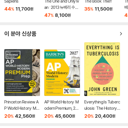
Sapiens
The One and Only Iv
The Book Thief
Th
an : 2013 뉴베리 수상
베
44
11,700
35
11,500
%
%
원
원
작
47
8,100
4
%
원
이 분야 신상품
Princeton Review A
AP World History: M
Everything Is Tuberc
P World History: Mo
odern Premium, 202
ulosis: The History a
dern Premium Prep,
7: Prep Book With 5
nd Persistence of O
20
42,560
20
45,600
20
20,400
%
%
%
원
원
원
8th Edition: 6 Practic
Practice Tests + Co
ur Deadliest Infectio
e Tests + Digital Pra
mprehensive Revie
n