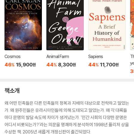
Cosmos
Animal Farm
Sapiens
Th
y
46
15,900
44
8,300
44
11,700
%
%
%
원
원
원
3
책소개
왜 어떤 민족들은 다른 민족들의 정복과 지배의 대상으로 전락하고 말았는
가. 왜 원주민들은 유라시아인들에 의해 도태되고 말았는가. 왜 각 대륙들
마다 문명의 발달 속도에 차이가 생겨났는가. '인간 사회의 다양한 문명은
어디서 비롯되는가?'라는 의문을 명쾌하게 분석하여 1998년 퓰리처 상을
수상한 책. 2005년 새롭게 개정신판이 출간되었다.