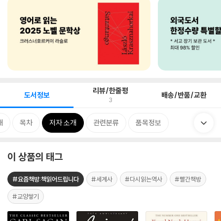
리뷰/한줄평
도서정보
배송/반품/교환
3
개
목차
저자 소개
관련분류
품목정보
이 상품의 태그
#요즘책방:책읽어드립니다
#세계사
#다시읽는역사
#빨간책방
#교양쌓기