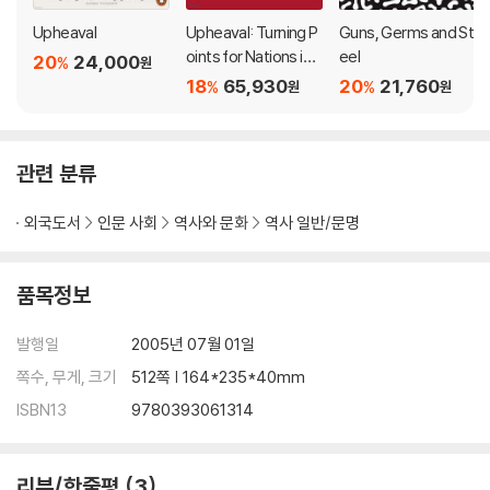
Upheaval
Upheaval: Turning P
Guns, Germs and St
oints for Nations in
eel
20
24,000
%
원
Crisis
18
65,930
20
21,760
%
%
원
원
관련 분류
외국도서
인문 사회
역사와 문화
역사 일반/문명
품목정보
발행일
2005년 07월 01일
쪽수, 무게, 크기
512쪽 | 164*235*40mm
ISBN13
9780393061314
리뷰/한줄평
3