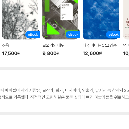
조응
글쓰기의 태도
내 주머니는 맑고 강풍
엄마
17,500
9,800
12,600
10
원
원
원
릭 메이젤이 작가 지망생, 글작가, 화가, 디자이너, 연출가, 뮤지션 등 창작자 
동적으로 기록했다. 직접적인 고민해결은 물론 실의에 빠진 예술가들을 위로하