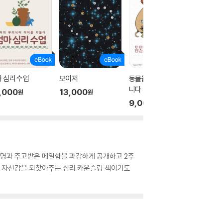
 심리 수업
보이저
동물을 위해 책을 읽습
바보배
니다
,000
13,000
14,00
원
원
9,000
원
25명과 주고받은 메일함을 과감하게 공개하고 2주
고 자신감을 되찾아주는 심리 카운슬링 책이기도