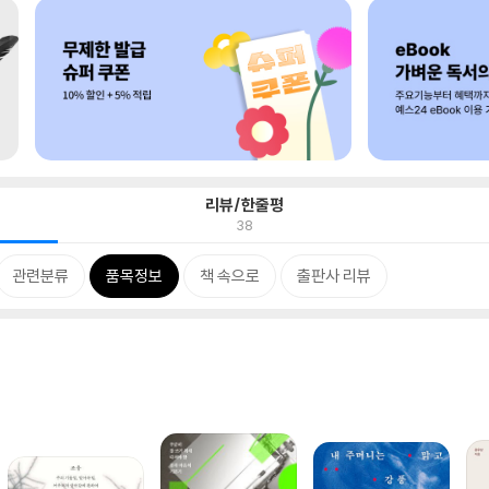
리뷰/한줄평
38
관련분류
품목정보
책 속으로
출판사 리뷰