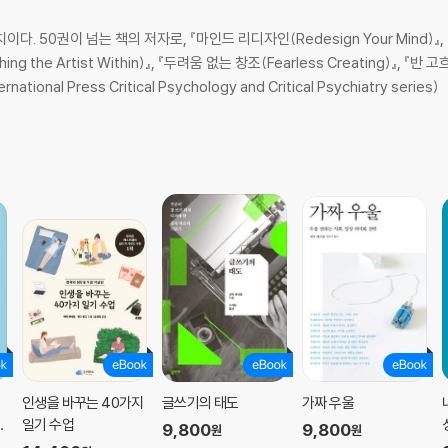
50권이 넘는 책의 저자로, 『마인드 리디자인(Redesign Your Mind)』, 『일상
 the Artist Within)』, 『두려움 없는 창조(Fearless Creating)』, 『반 
al Press Critical Psychology and Critical Psychiatry series)
인생을 바꾸는 40가지
글쓰기의 태도
가짜 우울
는
일기 수업
9,800
9,800
원
원
해