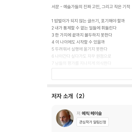
서문 - 예술가들의 진짜 고민, 그리고 작은 기적
1 밥벌이가 되지 않는 글쓰기, 포기해야 할까
2 내가 통제할 수 없는 일들에 휘둘린다
3 한 가지에 끝까지 몰두하지 못한다
4 이 나이에도 시작할 수 있을까
5 두려워서 실행에 옮기지 못한다
6 나아간다 싶다가도 자꾸 원점으로
7 남들의 평가를 지나치게 의식한다
8 원고가 또 퇴짜 맞을까 봐 두렵다
9 다른 일들 때문에 글쓰기는 뒷전으로 밀린다
10 가르치는 일을 핑계로 창작을 회피한다
11 좋은 가사가 나오지 않아 답답하다
저자 소개
2
12 수많은 아이디어, 선택과 집중이 필요하다
13 막상 내 이야기를 책으로 내려니 겁난다
14 창작을 지연시키는 요소가 너무 많다
저
에릭 메이슬
15 작은 일에도 부담을 크게 느낀다
관심작가 알림신청
16 툭하면 공백기, 이유는 많고 많다