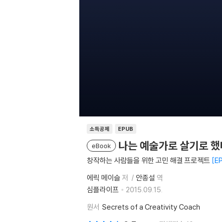
소득공제
EPUB
나는 예술가로 살기로 했
eBook
창작하는 사람들을 위한 고민 해결 프로젝트
E
에릭 메이슬
저
안종설
역
심플라이프
2015.09.15.
원서
Secrets of a Creativity Coach