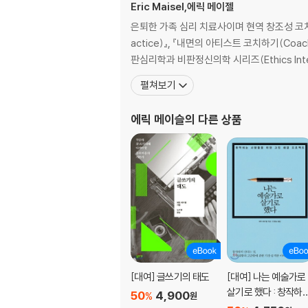
17 3분의 1 남은 초고, 마무리가 어렵다
Eric Maisel,에릭 메이젤
18 작품 활동과 경제적 이익, 둘 다 붙잡고 싶다
은퇴한 가족 심리 치료사이며 현역 창조성 코치이다. 
19 망설이고 걱정하느라 나아가지 못한다
actice)』, 『내면의 아티스트 코치하기(Coaching
20 작품을 계속 쌓아만 갈 뿐, 매듭짓지 못한다
판심리학과 비판정신의학 시리즈(Ethics Internation
21 나만의 색깔을 찾고 싶다
펼쳐보기
22 내가 진짜 그리고 싶은 게 뭔지 모르겠다
23 진득하게 한 분야를 파고들지 못한다
에릭 메이슬
의 다른 상품
24 하고 싶은 것 vs. 해야 하는 것
25 의뢰받은 작품에 밀리는 진짜 내 작품
[대여] 글쓰기의 태도
[대여] 나는 예술가로
살기로 했다 : 창작하
50
4,900
%
원
사람들을 위한 고민 