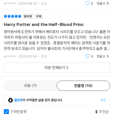
읽고 있는 초등생 어린이에겐 좀 어려울 것 같지만 워낙 흡입력있는 스토
s*****l
2024.09.20.
신고
0
댓글
0
리다보니 잘 따
종이책
구매
Harry Potter and the Half-Blood Princ
영어원서에 도전하기 위해서 해리포터 시리즈를 모으고 있습니다. 물론 아
직까지 마법사의 돌 이후로는 진도가 나가지 않고 있지만... 언젠가는 모든
시리즈를 원서로 읽을 수 있겠죠... 혼혈왕자의 해리는 끔찍한 사춘기를 여
전히 보내고 있습니다. 심지어 불사조의 기사단에서 충격적이고 슬픈 결말
이후에도 해리의 삶은 계속되고, 상황은 점점 더 악화됩니다. 혼혈왕자에
s*****i
2023.05.04.
신고
0
댓글
0
서는 해리의
리뷰 전체보기
리뷰
7
한줄평
10
클린봇
이 부적절한 글을 감지 중입니다.
설정
구매한줄평
추천순