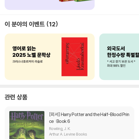
이 분야의 이벤트
12
관련 상품
[외서]
Harry Potter and the Half-Blood Prin
ce : Book 6
Rowling, J. K.
Arthur A. Levine Books