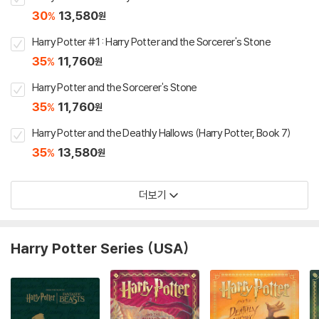
30
13,580
%
원
Harry Potter #1 : Harry Potter and the Sorcerer's Stone
35
11,760
%
원
Harry Potter and the Sorcerer's Stone
35
11,760
%
원
Harry Potter and the Deathly Hallows (Harry Potter, Book 7)
35
13,580
%
원
더보기
Harry Potter Series (USA)