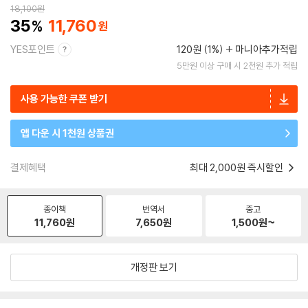
18,100
원
35
11,760
YES포인트
120원 (1%)
마니아추가적립
5만원 이상 구매 시 2천원 추가 적립
사용 가능한 쿠폰 받기
앱 다운 시 1천원 상품권
결제혜택
최대 2,000원 즉시할인
종이책
번역서
중고
11,760
원
7,650
원
1,500
원~
개정판 보기