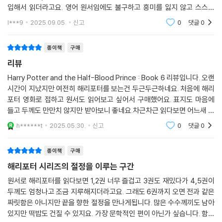
입해서 읽더라고요. 영어 원서임에도 불구하고 흥미를 잃지 않고 스스로
찾아 읽는 걸 보며, 독서 습관뿐 아니라 영어 실력 향상에도 큰 도움이 되고
l***9
2025.09.05.
신고
0
댓글
0
있다는 걸 느꼈
종이책
구매
리뷰
Harry Potter and the Half-Blood Prince : Book 6 리뷰입니다. 오랜
시간이 지났지만 여전히 해리포터를 보는건 두근두근하네요. 처음에 해리
포터 영화로 접하고 원서도 읽어보고 싶어서 구매했어요. 표지도 마음에
들고 두께도 만만치 않지만 받아보니 좋네요.차근차근 읽다보면 어느새 스
토리에 빠져드는 느낌이 좋았어요.
h******t
2025.05.30.
신고
0
댓글
0
종이책
구매
해리포터 시리즈의 절정을 이루는 구간
원서로 해리포터를 읽다보면 1,2권 너무 즐겁고 3권도 재밌다가 4,5권이
두께도 엄청나고 조금 지루해지더라고요. 그래도 6권까지 오면 전과 같은
짜릿함은 아니지만 끝을 향한 절정을 만나게됩니다. 많은 수수께끼도 남아
있지만 떡밥도 건질 수 있지요. 가장 문학적인 편이 아닌가 싶습니다. 함께