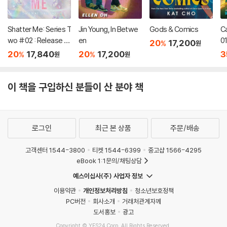
Shatter Me: Series T
Jin Young, In Betwe
Gods & Comics
C
wo #02 : Release M
en
01
20
17,200
%
원
e
20
17,840
20
17,200
3
%
%
원
원
이 책을 구입하신 분들이 산 분야 책
로그인
최근 본 상품
주문/배송
고객센터 1544-3800
티켓 1544-6399
중고샵 1566-4295
eBook 1:1문의/채팅상담
예스이십사(주) 사업자 정보
이용약관
개인정보처리방침
청소년보호정책
PC버전
회사소개
거래처관계자께
도서홍보
광고
Copyright © YES24 Corp. All Rights Reserved.