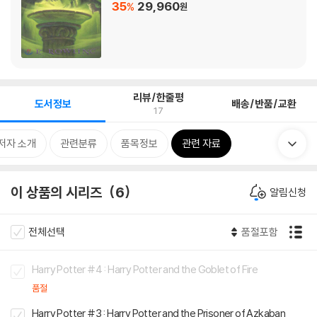
35
29,960
%
원
리뷰/한줄평
도서정보
배송/반품/교환
17
저자 소개
관련분류
품목정보
관련 자료
이 상품의 시리즈
6
알림신청
전체선택
품절포함
Harry Potter #4 : Harry Potter and the Goblet of Fire
품절
Harry Potter #3 : Harry Potter and the Prisoner of Azkaban