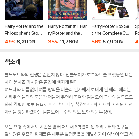
Harry Potter and the
Harry Potter #1 : Har
Harry Potter Box Se
Sp
Philosopher's Stone
ry Potter and the So
t: the Complete Coll
P
(영국판)
rcerer's Stone
ection (영국판) : 해리
o
49
8,200
35
11,760
56
57,900
4
%
%
%
원
원
원
포터 영국판 1~7권 박
원
스 세트
스
년
책소개
볼드모트와의 전쟁은 순탄치 않다. 덤블도어가 호그와트를 오랫동안 비운
사이 불사조 기사단은 곤경에 빠지게 된다.
여느때와 다름없이 여름 방학을 더슬리 일가에서 보내게 된 해리. 해리는
시리우스 블랙의 죽음과 더불어 우연히 목격한 덤블도어 교수의 볼드모트
와의 격렬한 혈투 등으로 머리 속이 너무 복잡하다. 학기가 채 시작되기 전
자신을 방문하겠다는 덤블도어 교수의 의도 또한 의문투성이.
모든 역경 속에서도 시간은 흘러 어느새 6학년이 된 해리포터와 친구들.
말썽많은 위즐리 형제들은 새로운 발명품들을 개발하기에 여념이 없고 청