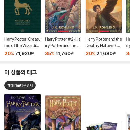
Harry Potter: Creatu
Harry Potter #2 : Ha
Harry Potter and the
Ha
res of the Wizarding
rry Potter and the C
Deathly Hallows (Ha
rr
World
hamber of Secrets
rry Potter, Book 7):
al
20
71,920
35
11,760
20
21,680
3
%
%
%
원
원
원
Volume 7
이 상품의 태그
#해리포터관련서