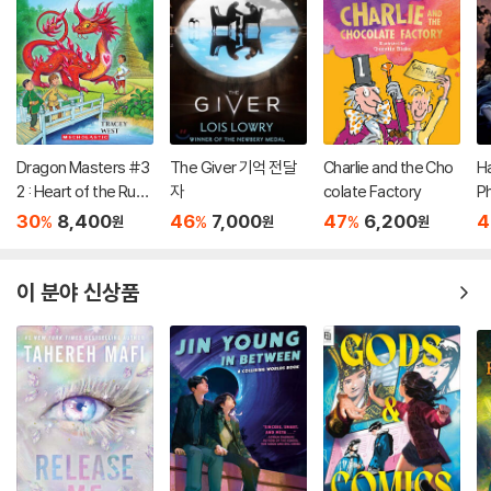
Dragon Masters #3
The Giver 기억 전달
Charlie and the Cho
Ha
2 : Heart of the Ruby
자
colate Factory
P
Dragon (A Branches
(
30
8,400
46
7,000
47
6,200
4
%
%
%
원
원
원
Book)
이 분야 신상품