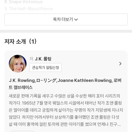
8. Snape Victorious
9. The Half-Blood Prince
10. The Hour of Gaunt
목차 더보기
11. Hermioine's Helping Hand
12. Silver & Opals
13. The Secret Riddle
저자 소개
1
14. Felix Felicis
15. The Unbreakable Vow
16. A Very Frosty Christmas
저
J.K. 롤링
17. A Sluggish Memory
관심작가 알림신청
18. Birthday Surprises
19. Elf Trails
J.K. Rowling,ロ-リング,Joanne Kathleen Rowling, 로버
20. Lord Coldemort's Request
트 갤브레이스
21. The Unknowable Room
새로운 판매 기록을 세우고 수많은 상을 수상한 해리 포터 시리즈의
22. After Burial
작가다. 1965년 7월 영국 웨일스의 시골에서 태어난 작가 조앤 롤링
23. Horcruxes
은 딸아이를 데리고 궁핍하게 살아가는 무명의 작가 지망생에 지나지
24. Sectumsempra
않았다. 하지만 어려서부터 상상하기를 좋아했던 조앤 롤링은 다섯
25. The Seer Overheard
살 때 이미 홍역에 걸린 토끼에 관한 이야기를 썼으며 언제나 친구들
26. The Cave
에게 둘러싸여 희한한 사건이나 모험담을 꾸며내어 들려주는 등 일찍