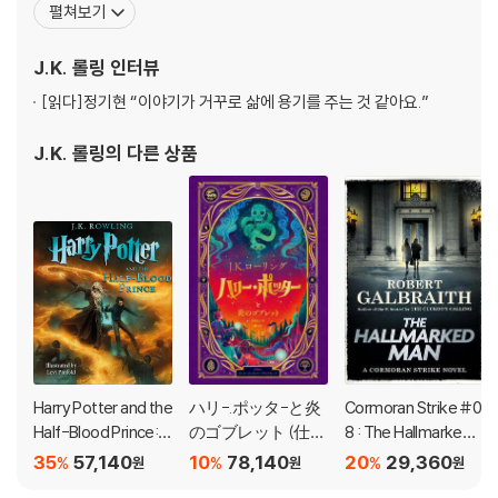
펼쳐보기
27. The Lightning-Struck Towet
부터 소설가로서의 재능을 보였다. 롤링은 엑스터 대학에서 불문학과
28. Flight of the Prince
고전을 읽으며 작가의 꿈을 키웠고 졸업한 뒤에는 국제 사면 위원회
J.K. 롤링
인터뷰
29. The Phoenix Lament
에서 임시 직원으로 일하면서 틈틈히 글을 썼다. 19
30. The White Tomb
[읽다]
정기현 “이야기가 거꾸로 삶에 용기를 주는 것 같아요.”
J.K. 롤링
의 다른 상품
Harry Potter and the
ハリ-.ポッタ-と炎
Cormoran Strike #0
Half-Blood Prince: T
のゴブレット (仕掛
8 : The Hallmarked
he Illustrated Edition
けつきイラスト版)
Man
35
57,140
10
78,140
20
29,360
%
%
%
원
원
원
(Harry Potter, Book