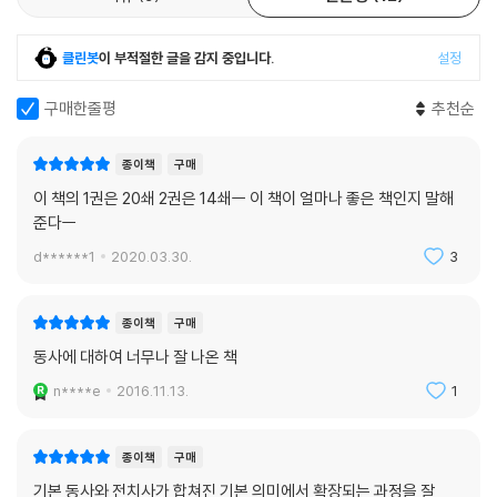
하고 싶은 말의 대부분은 기본동사로 해결된다. 미국 영화를 무작위로 하
나 골라 들어봐도 나오는 동사의 대부분이 여기에 속한다. 또 동사만큼 중
클린봇
이 부적절한 글을 감지 중입니다.
설정
요한 부분을 차지하는 전치사는 아예 거들떠보지도 않는다. 전치사는 원어
민에게는 동사의 방향을 정하는 나침반과 같다. 움직임이 어디서 시작되는
구매한줄평
추천순
지(from), 어디로 향해서 어디서 멈추는지(to), 왜 움직이는지(for), 움
직임이 일어나는 곳은 어디인지(on, in, under, up, down, over, abov
종이책
구매
e 등)를 알려줄 뿐 아니라 전체 그림속의 조각 그림들이 서로 어떤 관계에
이 책의 1권은 20쇄 2권은 14쇄ㅡ 이 책이 얼마나 좋은 책인지 말해
있는지 (Neo in the room, out of the room, on the roof) 설명해준
준다ㅡ
다. 그러나 동사와 전치사는 불가분의 관계에 있다. <동사를 알면…>은 이
d******1
2020.03.30.
3
가장 중요한 말의 고리들을 원어민이 머릿속에 담고 있는 그림에 되도록
가깝게 그려서 보여주고자 하고 있다.
종이책
구매
동사에 대하여 너무나 잘 나온 책
동사를 알면 죽은 영어가 살아날까?
n****e
2016.11.13.
1
본서는 ‘동사를 알면 죽은 영어도 살린다’는 원리를 이해하기 위한 책이지
또 다른 영어사전이 아니다. <동사를 알면 죽은 영어도 살린다> 2탄을 쓴
종이책
구매
이유도 단순히 동사 수를 늘려 독자들의 개수 채우기 욕구를 충족시켜 주
기본 동사와 전치사가 합쳐진 기본 의미에서 확장되는 과정을 잘