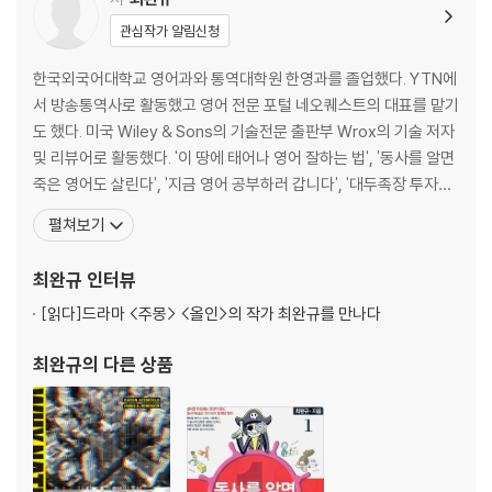
관심작가 알림신청
한국외국어대학교 영어과와 통역대학원 한영과를 졸업했다. YTN에
서 방송통역사로 활동했고 영어 전문 포털 네오퀘스트의 대표를 맡기
도 했다. 미국 Wiley & Sons의 기술전문 출판부 Wrox의 기술 저자
및 리뷰어로 활동했다. '이 땅에 태어나 영어 잘하는 법', '동사를 알면
죽은 영어도 살린다', '지금 영어 공부하러 갑니다', '대두족장 투자병
법' 등을 집필하였으며, '내 친구 헨리', '모드 씨의 비밀노트', '확신하
펼쳐보기
는 그 순간에 다시 생각하라' , '차이의 붕괴', '기업, 마음을 경영하라',
'그들이 위험하다' , '국가는 왜 실패하는가' , '콘텐츠의 미래' 등을
최완규
인터뷰
[읽다]
드라마 <주몽> <올인>의 작가 최완규를 만나다
최완규
의 다른 상품