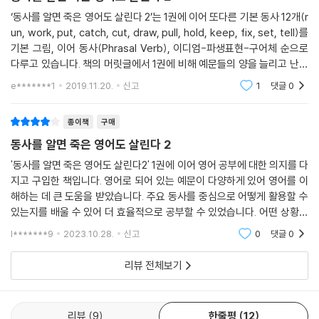
이다.
‘동사를 알면 죽은 영어도 살린다 2’는 1권에 이어 또다른 기본 동사 12개(r
우선 간단하고 자주 쓰는 일상 어휘를 노래나 드라마를 통해서 보면서 발
un, work, put, catch, cut, draw, pull, hold, keep, fix, set, tell)를
음을 듣고 따라해 보면서 하나씩 익혀가라고 할 것이다. 우리가 일상 속에
기본 그림, 이어 동사(Phrasal Verb), 이디엄-파생표현-구어체 순으로
서 쓰는 어휘의 가짓수는 가만히 헤아려보면 그리 많지 않다. 그렇지만 이
다루고 있습니다. 책의 머릿글에서 1권에 비해 예문들의 양을 늘리고 난이
것조차도 외국인에겐 이해하고 사용하기 힘들다. 여기에서 출발점을 찾아
도도 좀 더 높였다고 하는데 과연 그런 느낌이네요. 이 두 권으로 기본 동사
e*******1
2019.11.20.
신고
1
댓글
0
보자. 이렇게 단순하고, 누구나 생각할 수 있고, 실천할 수 있는 현실적인
24개를 다루
출발점에서 공부해보자는 것이 <동사를 알면 죽은 영어도 살린다> 1, 2탄
종이책
구매
의 얘기다.
동사를 알면 죽은 영어도 살린다 2
'동사를 알면 죽은 영어도 살린다2' 1권에 이어 영어 공부에 대한 의지를 다
한국인은 무시하고, 원어민은 애용하는 기본동사 · 전치사 바로보기
지고 구입한 책입니다. 영어로 되어 있는 예문이 다양하게 있어 영어를 이
해하는 데 큰 도움을 받았습니다. 주요 동사를 중심으로 어떻게 활용할 수
있는지를 배울 수 있어 더 효율적으로 공부할 수 있었습니다. 어떤 상황에
미국에서 학력을 떠나 사람들이 일상생활에서 쓰는 단어의 가짓수는 700
서 쓰이는 게 적절한지를 배우는 데 도움이 되었습니다.
개 안팎이라고 한다. 이 말은 한국에서 중고등학교 영어교육을 받은 사람
l*******9
2023.10.28.
신고
0
댓글
0
이라면 영어로 의사소통을 하기 위해 단어를 더 외우지 않아도 된다는 뜻
이다. 그럼 왜 말이 나오지 않을까? 한국 사람들이 영어하는 걸 보면 가장
리뷰 전체보기
약한 게 동사이다. 주어 나온 다음 동사에서 말이 막힌다. 우리말에 그대로
해당되는 영어 동사가 생각나지 않는 것이다. 그래서 다시 ‘결론은 어휘’라
리뷰
9
한줄평
12
는 얼토당토않은 시행착오를 반복한다. 전문적인 내용이 아닌 한 우리가