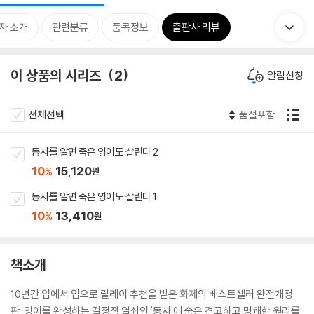
자 소개
관련분류
품목정보
출판사 리뷰
이 상품의 시리즈
2
알림신청
전체선택
품절포함
동사를 알면 죽은 영어도 살린다 2
10
15,120
%
원
동사를 알면 죽은 영어도 살린다 1
10
13,410
%
원
책소개
10년간 입에서 입으로 릴레이 추천을 받은 화제의 베스트셀러 완전개정
판. 영어를 완성하는 결정적 열쇠인 '동사'에 숨은 견고하고 명쾌한 원리를