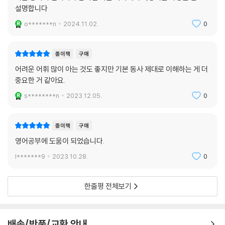
기 위함이 아니다. 1권에서 배운 원리를 실전에 다양한 방법으로 적용해 보
설명합니다
는 응용력 기르기에 주안점을 둔 것. “동사 관련 책 두 권으로 여러분 영어
o*******n
2024.11.02.
0
실력을 단번에 높여줄 거라는 비상식적인 약속은 하지 못합니다. 하지만
이것만큼은 약속드릴 수 있습니다. 기본동사 하나를 공부했다면 꼭 영어의
호수에 낚싯대를 드리워 보세요. 우리말 자막이 아닌 영어 자막을 켜놓고
종이책
구매
영화를 보고, 자신의 수준에 맞는 소설을 읽어 보세요. 영화 몇 편 안에, 소
어려운 어휘 많이 아는 것도 좋지만 기본 동사 제대로 이해하는 게 더
설책 한 권 안에 분명 자신이 공부한 내용이 두더지 튀어나오듯 머리를 내
중요한 거 같아요.
밀 테니까요.”라고 저자는 말한다. 이런 가슴 뿌듯한 순간을 지속적으로 경
s********n
2023.12.05.
0
험한다면 동사 개수를 몇 개나 공부해야 할지는 더 이상 중요하지 않다. ‘영
어 공부를 어떻게 하지’ 하는 숙원의 고민도 저절로 해결된다. <동사를 알
면 죽은 영어도 살린다> 1,2권에 나오는 기본동사를 대하는 원리와 응용법
종이책
구매
은 다른 품사의 어휘에도 똑같이 적용되며 더 나아가 영어를 접하는 기본
영어공부에 도움이 되었습니다.
자세이기 때문이다.
l*******9
2023.10.28.
0
2탄, 어떻게 다른가?
한줄평 전체보기
2탄은 동사의 여러 가지 그림을 최대한 많이 연습해볼 수 있도록 다양한 실
용 예문을 실었다. 언뜻 1탄보다 어렵게 느껴질 수 있는 예문들이지만 다양
배송/반품/교환 안내