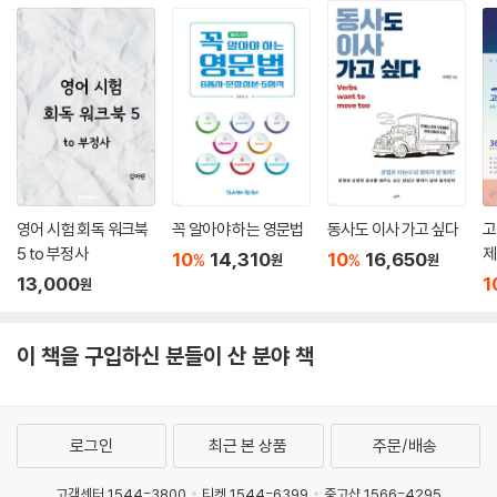
영어 시험 회독 워크북
꼭 알아야 하는 영문법
동사도 이사 가고 싶다
고
5 to 부정사
제
10
14,310
10
16,650
%
%
원
원
13,000
1
원
이 책을 구입하신 분들이 산 분야 책
로그인
최근 본 상품
주문/배송
고객센터 1544-3800
티켓 1544-6399
중고샵 1566-4295