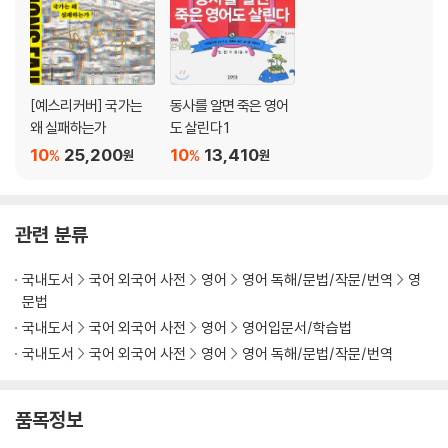
[예스리커버] 국가는
동사를 알면 죽은 영어
왜 실패하는가
도 살린다 1
10
25,200
10
13,410
%
%
원
원
관련 분류
국내도서
국어 외국어 사전
영어
영어 독해/문법/작문/번역
영
문법
국내도서
국어 외국어 사전
영어
영어입문서/학습법
국내도서
국어 외국어 사전
영어
영어 독해/문법/작문/번역
품목정보