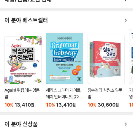
한 영어 매체에서 실제로 자주 접하게 되는 문장들이다. 달랑 해당 그림만
설명하기 위한 예문보다 앞뒤 문맥을 통해 실전처럼 연습해볼 수 있는 예
문 위주로 뽑았다. 짧고 쉬운 사전식 예문만 접하다 보면 실전에서 좌절하
이 분야 베스트셀러
기 쉽기 때문이다. 1권을 읽은 분이라면 충분히 소화할 수 있는 예문들이
다. 또 독자 스스로 그림을 확장해나가는 연습을 해볼 수 있도록 지나치게
‘친절한’ 설명이나 1탄과 중복되는 설명은 피하고 대신 예문의 수를 늘렸
다. 즉, 예문에 대한 설명도 주로 해당 그림을 확장해나가는 가이드 역할만
하는 것이다. 설명에 나오지 않는 모르는 단어나 표현은 스스로 찾아 익히
는 습관을 들이도록 하자. 모든 단어나 표현을 설명해 놓은 지나치게 친절
한 학습서로만 공부하다 보면 자생력이 떨어질 수밖에 없기 때문이다.
Again! 뒤집어본 영문
해커스 그래머 게이트
장수경의 삼원소 영문
거
법
웨이 인터미디엇 (Gra
법
영
mmar Gateway Inte
10
13,410
10
13,410
10
30,600
1
%
%
%
원
원
원
rmediate)
이 분야 신상품