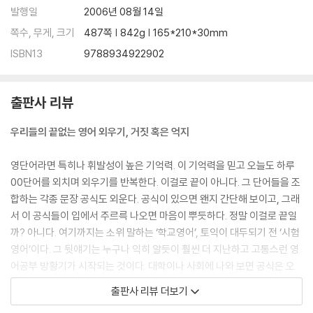
발행일
2006년 08월 14일
쪽수, 무게, 크기
487쪽 | 842g | 165*210*30mm
ISBN13
9788934922902
출판사 리뷰
우리들의 끝없는 영어 외우기, 거짓 혹은 억지
영단어라면 특히나 휘발성이 높은 기억력. 이 기억력을 믿고 오늘도 하루
00단어를 외치며 외우기를 반복한다. 이걸로 끝이 아니다. 그 단어들을 조
합하는 각종 문장 공식도 외운다. 공식이 있으면 왠지 간단해 보이고, 그래
서 이 공식들이 입에서 주르륵 나오면 마음이 뿌듯하다. 정말 이걸로 끝일
까? 아니다. 여기까지는 소위 말하는 ‘학교영어’, 토익이 대두되기 전 ‘시험
영어’이다. 그 뒷얘기는 누구나 익히 알듯이 훨씬 더 지난하고 고통스런 영
어공부 방황기가 시작되는 것이다. 대학이나 사회에 나와 보면 공식은 오
간데 없다. 기억조차 나지 않는다. 그래서 처음부터 다시 시작한다. 단어를
출판사 리뷰 더보기
외우고, 공식을 외우고… 그런데! 그 공식을 기억하고 있다고 해서 그 공식