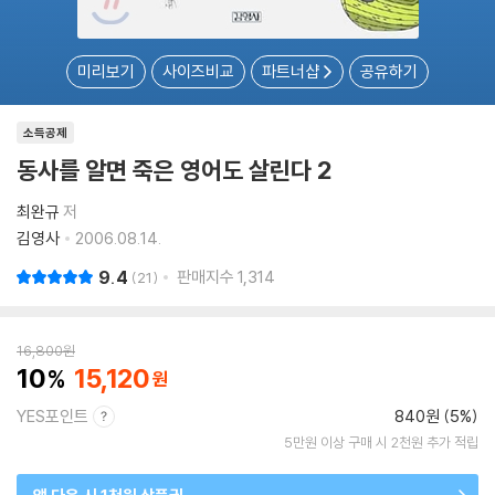
미리보기
사이즈비교
파트너샵
공유하기
소득공제
동사를 알면 죽은 영어도 살린다 2
최완규
저
김영사
2006.08.14.
9.4
판매지수
1,314
21
16,800
원
10
15,120
YES포인트
840원 (5%)
5만원 이상 구매 시 2천원 추가 적립