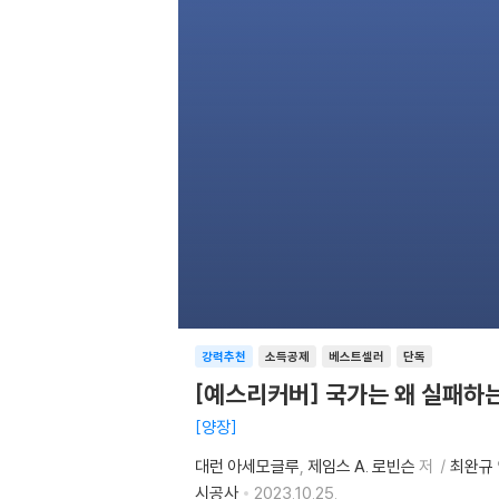
강력추천
소득공제
베스트셀러
단독
[예스리커버] 국가는 왜 실패하
양장
대런 아세모글루
제임스 A. 로빈슨
저
최완규
시공사
2023.10.25.