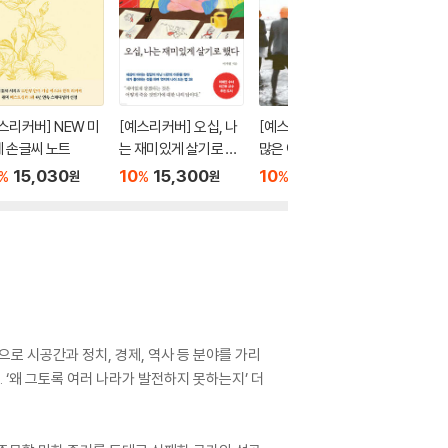
스리커버] NEW 미
[예스리커버] 오십, 나
[예스리커버] 너무나
[예스리
 손글씨 노트
는 재미있게 살기로 했
많은 여름이
삶
다
15,030
10
15,300
10
14,400
10
1
%
%
%
%
원
원
원
으로 시공간과 정치, 경제, 역사 등 분야를 가리
 ‘왜 그토록 여러 나라가 발전하지 못하는지’ 더