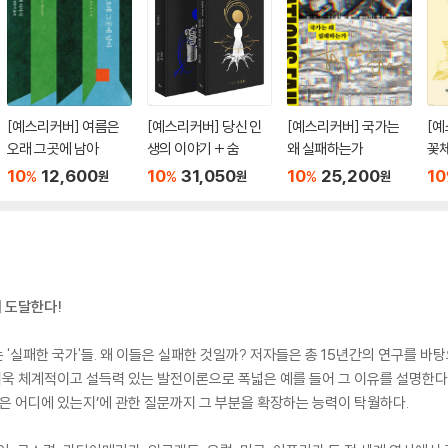
[예스리커버] 여름은
[예스리커버] 당신 인
[예스리커버] 국가는
[예
오래 그곳에 남아
생의 이야기 + 숨
왜 실패하는가
꽃체
10
12,600
10
31,050
10
25,200
10
%
%
%
원
원
원
 도달한다!
 '실패한 국가'들. 왜 이들은 실패한 것일까? 저자들은 총 15년간의 연구를 바탕
더욱 체계적이고 설득력 있는 발전이론으로 폭넓은 예를 들어 그 이유를 설명한다.
원은 어디에 있는지’에 관한 질문까지 그 부분을 확장하는 능력이 탁월하다.