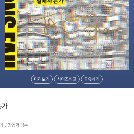
미리보기
사이즈비교
공유하기
는가
역
장경덕
감수