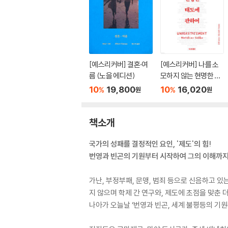
[예스리커버] 결혼·여
[예스리커버] 나를 소
름 (노을 에디션)
모하지 않는 현명한 태
도에 관하여
10
19,800
10
16,020
%
%
원
원
책소개
국가의 성패를 결정적인 요인, '제도'의 힘!
번영과 빈곤의 기원부터 시작하여 그의 이해까지
가난, 부정부패, 문맹, 범죄 등으로 신음하고 있는
지 않으며 학제 간 연구와, 제도에 초점을 맞춘 
나아가 오늘날 ‘번영과 빈곤, 세계 불평등의 기