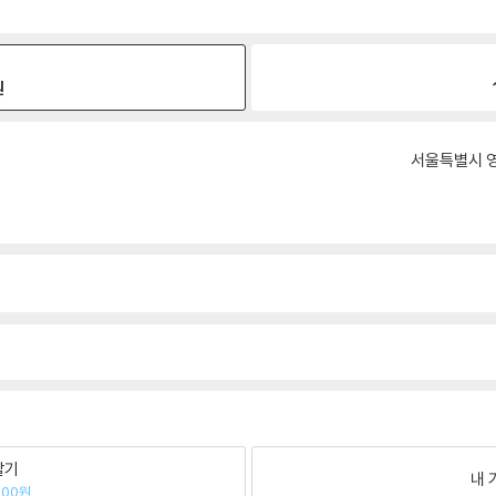
원
서울특별시 영
팔기
내 
200원