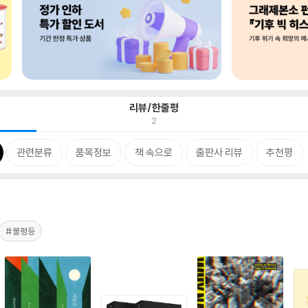
리뷰/한줄평
2
관련분류
품목정보
책 속으로
출판사 리뷰
추천평
#불평등