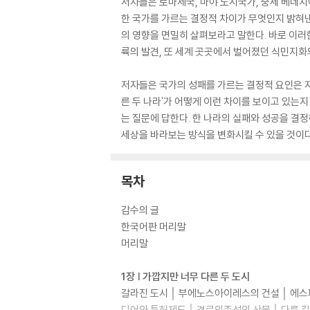
저자들은 로마제국, 마야 도시국가, 중세 베네치아
한 국가를 가르는 결정적 차이가 무엇인지 밝혀낸
의 영향을 면밀히 살펴보라고 말한다. 바로 이러한
륙의 발견, 또 세계 곳곳에서 벌어졌던 식민지화
저자들은 국가의 성패를 가르는 결정적 요인은 지리
른 두 나라'가 어떻게 이런 차이를 보이고 있는
는 질문에 답한다. 한 나라의 실패와 성공을 결
세상을 바라보는 방식을 변화시킬 수 있을 것이다
목차
감수의 글
한국어판 머리말
머리말
1장 | 가깝지만 너무 다른 두 도시
갈라진 도시 │ 부에노스아이레스의 건설 │ 에스파
디어와 특허제도 │ 경로의존성의 산물 │ 다른 길