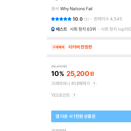
원서
Why Nations Fail
10.0
판매지수
4,545
2
베스트
사회 정치
63위
사회 정치 top100
리커버 한정판
구매혜택
28,000
원
10
25,200
크레마머니 최대혜택가
YES포인트
앱 다운 시 1천원 상품권
결제혜택