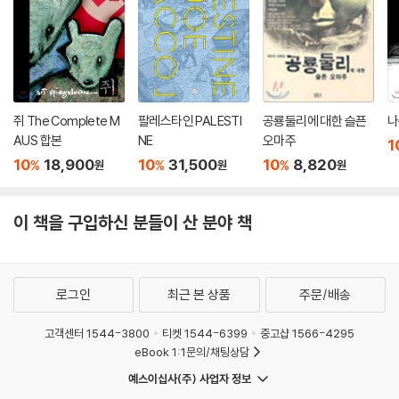
쥐 The Complete M
팔레스타인 PALESTI
공룡둘리에 대한 슬픈
나
AUS 합본
NE
오마주
1
10
18,900
10
31,500
10
8,820
%
%
%
원
원
원
이 책을 구입하신 분들이 산 분야 책
로그인
최근 본 상품
주문/배송
고객센터 1544-3800
티켓 1544-6399
중고샵 1566-4295
eBook 1:1문의/채팅상담
예스이십사(주) 사업자 정보