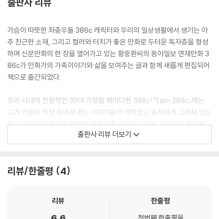
출판사 리뷰
가슴이 따뜻한 좌충우돌 386c 캐릭터와 우리의 일상생활에서 생기는 아
주 친근한 소재, 그리고 컬러와 터치가 좋은 만화로 두터운 독자층을 형성
하며 신문만화의 한 장을 열어가고 있는 황중환씨의 동아일보 연재만화 3
86c가 만화가의 가족이야기와 삶을 보여주는 글과 함께 새롭게 편집되어
책으로 출간되었다.
우리 시대의 전형적인 30대 가장을 패러디한 386c! 『I am 386c』에는
그가 가정과 직장 등에서 겪는 이야기들이 재미있고 솔직하게 그려져 있는
데 그 이야기들은 바로 평범하게 현재를 살아가고 있는 우리들의 진솔한
출판사 리뷰 더보기
삶의 모습이기도 하다. 우리가 살아가면서 겪는 에피소드들을 패러디화하
고 반전시키는 능력이 탁월한 황중환씨의 만화에서 통쾌한 즐거움을 맛본
사람들은 누구나 386c에 중독되어 버린다 중장년의 남성부터 가정주부,
리뷰/한줄평
4
직장인, 수녀, 교사, 대학생 뿐만 아니라 입시전쟁에 시달리는 중고생과 깜
찍한 초등학생까지 그 층은 매우 폭넓다. 그래서 이 책은 연령층과 무관하
게 온 가족이 함께 즐길 수 있는 가족만화이기도 하다. 요즘처럼 가족의 대
리뷰
한줄평
화가 단절되어 가족의 붕괴가 사회 문제로 떠오르고 있는 상황에 어떤 도
6.6
자 주부처럼 『I am 386c』를 읽고 재미있는 내용을 남편이나 가족에게 이
첫번째 한줄평을