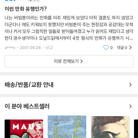
이런 만화 유행인가?
나는 비빔툰이라는 만화를 아주 재밌게 보았다.아직 결혼도 하지 않았고
더군다나 애도 키워보지 못했지만 비빔툰이 주는 현장감과 공감대는 무척
이나 커서 모두 그럼직한 일들로 받아들여졌고 누가 읽어도 재밌다고 생각
한다.광수생각이나 도날드닭에서부터 4컷 형식의 만화가 유행하기 시작
했다. 그리고 한겨레신문에 연재되었던 천하무적 홍대리는 직장생활을 다
a***x
2001.09.28.
신고
0
댓글
0
루어서 샐러리맨에게
리뷰 전체보기
배송/반품/교환 안내
이 분야 베스트셀러