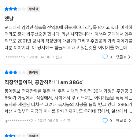
위안을 얻는다.
종이책
옛날
군대에서 읽었던 책들을 전역후에 뒤늦게나마 리뷰를 남기고 있다. 미약하
더라도 좋게 봐주셨으면 합니다. 리뷰 시작합니다~ 이책은 군대에서 읽은
책으로 2001년 당시의 직장인의 애환?과 그리고 주인공의 가족 이야기를
다룬 이야기다. 이 당시에도 힘들게 지내고 있는것을 이야기를 하는데 지
금을 비교하면 과연 어떨지 궁금하다. 지금도 팍팍하고 힘든 세상이 되어
j********5
2016.04.08.
신고
0
댓글
0
버렸다. 이책을 읽
종이책
직장인들이여, 공감하라! 'I am 386c'
동아일보 연재만화를 엮은 책. 우리 시대의 전형적 30대 가장인 주인공 3
86c가 가정에서, 직장에서, 사회에서 겪고 느끼는 이야기들을 톡톡 튀는
풍자와 세련된 터치로 그려내 독자들의 사랑을 듬뿍 받고 있다. 386c가
학생 시절부터 지금의 아내를 만나기까지, 또 우리네 집에서, 일상에서 볼
수 있는 우리 가족들의 조금은 흩으러지고, 무관심하고, 나약하지만, 너무
q***********2
2012.06.05.
신고
0
댓글
0
나도 사랑스러운 모
종이책