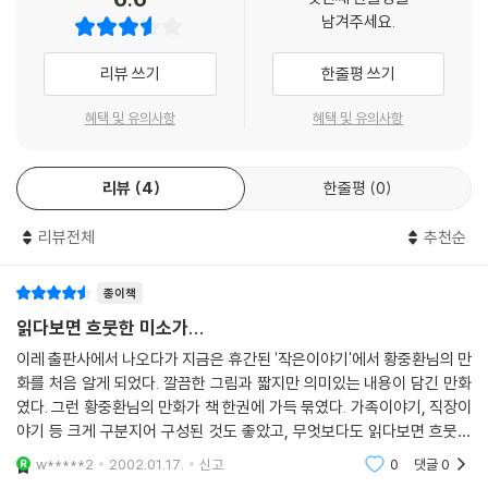
남겨주세요.
야기해주면서 웃음꽃을 피운다면 가족 구성원의 관계를 더 끈끈하게 묶어
주는 훌륭한 매개체가 될 것이다.
리뷰 쓰기
한줄평 쓰기
『I am 386c』이 가족 만화로서 자리매김을 하면서 다양한 독자층을 확보
혜택 및 유의사항
혜택 및 유의사항
할 수 있는 데는 또 그만한 미덕이 있다. 한국의 네 칸짜리 만화들이 오랜
전통이 있으면서도 만화가의 편향성이 정제되지 않은 상태로 거칠게 드러
내는 데 비해, 『I am 386c』는 특정한 정치적 소재를 다룰 때조차도 특정
리뷰
4
한줄평
0
한 저이적 성향을 철저히 배제하고 모든 것을 객관적으로 풀어나가는 현명
함을 보여준다. 그런 관점은 사회 현상이나 세태를 바라볼 때도 마찬가지
리뷰전체
추천순
다. 이런 점들이 386c가 일본 NHK 방송의 한국어 교재로 채택되는 데도
크게 영향을 미쳤을 것이다.
종이책
읽다보면 흐뭇한 미소가...
386c는 아내 몰래 비자금을 챙기지만 푸근한 마음으로 아내를 이해햊는
이레 출판사에서 나오다가 지금은 휴간된 '작은이야기'에서 황중환님의 만
남편, 재기발랄한 장난기를 발휘하는 아들의 둘도 없는 친구, 지각을 밥먹
화를 처음 알게 되었다. 깔끔한 그림과 짧지만 의미있는 내용이 담긴 만화
듯이 하고 상사와 동료들에게 밉살스럽지 않게 애교를 떠는 직장인, 사회
였다. 그런 황중환님의 만화가 책 한권에 가득 묶였다. 가족이야기, 직장이
의 불의를 그냥 보고 넘어가지 못하는 정의의 사나이 등 시시각각 다양한
야기 등 크게 구분지어 구성된 것도 좋았고, 무엇보다도 읽다보면 흐뭇한
모습으로 등장하면서 인간적 공감을 불러일으킨다. 그래서 우리들은 힘들
미소를 짓게 만들어주는 그 내용과 주제가 좋다. 그리고 작가의 개인적인
w*****2
2002.01.17.
신고
0
댓글
0
때나 기쁠 때나 친숙한 386c와 함께 웃고 함께 울면서 희망을 찾고 삶의
고백들이