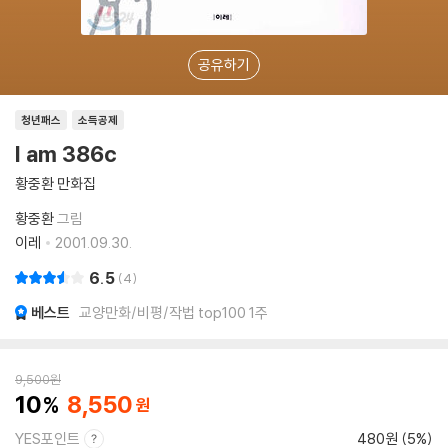
공유하기
청년패스
소득공제
I am 386c
황중환 만화집
황중환
그림
이레
2001.09.30.
6.5
4
베스트
교양만화/비평/작법 top100 1주
9,500
원
10
8,550
YES포인트
480원 (5%)