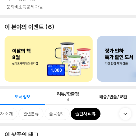
문화비소득공제 가능
이 분야의 이벤트
6
리뷰/한줄평
도서정보
배송/반품/교환
4
자 소개
관련분류
품목정보
출판사 리뷰
이 상품의 태그