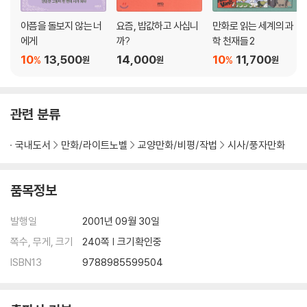
아픔을 돌보지 않는 너
요즘, 밥값하고 사십니
만화로 읽는 세계의 과
에게
까?
학 천재들 2
10
13,500
14,000
10
11,700
%
%
원
원
원
관련 분류
국내도서
만화/라이트노벨
교양만화/비평/작법
시사/풍자만화
품목정보
발행일
2001년 09월 30일
쪽수, 무게, 크기
240쪽 | 크기확인중
ISBN13
9788985599504