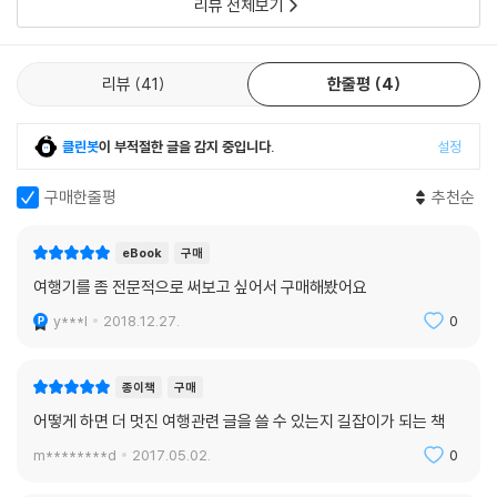
리뷰 전체보기
여행작가로 살기 위한 마음가짐
리뷰
41
한줄평
4
01 여행의 고단함과 일의 책임감 사이에서도 여전히 설렌다.
02 내가 경험한 세계를 재미있고 구성지게 늘어놓을 능력을 키운다.
03 초보 여행자의 ‘눈높이’를 잊지 않기, 여행작가의 초심이다.
클린봇
이 부적절한 글을 감지 중입니다.
설정
04 여행 콘텐츠를 필요로 하며 대가를 지불하는 곳이면 어디든 활동할 수
있다.
구매한줄평
추천순
05 지어낸 이야기가 아니라 실제로 다녀온 여행을 중심으로 이야기한다.
06 아는 만큼 보이고, 보인 만큼 들려줄 수 있다.
eBook
구매
07 일단 책 한 권 치 분량의 글을 쓴다.
여행기를 좀 전문적으로 써보고 싶어서 구매해봤어요
08 써놓은 글은 어디든 공개한다. 칭찬을 양분으로 삼고 비판으로 가지를
y***l
2018.12.27.
0
치다 보면 글은 좋아진다.
09 첫 여행 책을 쓰는 일은 여행의 흥분과 감동을 고스란히 써내려갈 수 있
는 최고의 순간이다.
종이책
구매
10 게으른 여행작가는 힘들다. 억지로라도 부지런해지자.
어떻게 하면 더 멋진 여행관련 글을 쓸 수 있는지 길잡이가 되는 책
m********d
2017.05.02.
0