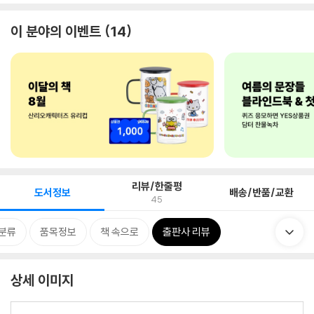
이 분야의 이벤트
14
리뷰/한줄평
도서정보
배송/반품/교환
45
분류
품목정보
책 속으로
출판사 리뷰
상세 이미지