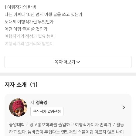
1 여행작가의 탄생
나는 어쩌다 10년 넘게 여행 글을 쓰고 있는가
도대체 여행작가란 무엇인가
어떤 여행 글을 쓸 것인가
여행작가의 적성과 필요 능력
여행작가의 일거리와 밥벌이
2 여행작가가 길을 떠날 때
목차 더보기
여행작가의 여행 비용
여행작가의 여행 준비
여행작가의 짐 싸기
저자 소개
1
여행작가의 여행법
3 실전! 여행 글쓰기
저
정숙영
여행자의 글쓰기
관심작가 알림신청
여행 에세이 쓰기
여행 가이드북 쓰기
중앙대학교 광고홍보학과를 졸업하고 여행작가이자 번역가로 활동
기획물 쓰기 : 《금토일 해외여행》을 중심으로
하고 있다. 늦바람이 무섭다는 옛말처럼 스물여덟 이르지 않은 나이