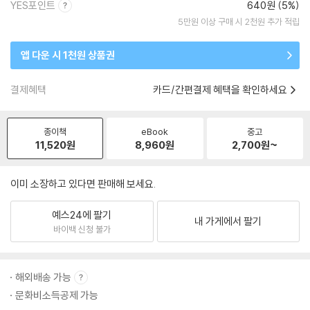
YES포인트
640원 (5%)
5만원 이상 구매 시 2천원 추가 적립
앱 다운 시 1천원 상품권
결제혜택
카드/간편결제 혜택을 확인하세요
종이책
eBook
중고
11,520
원
8,960
원
2,700
원~
이미 소장하고 있다면 판매해 보세요.
예스24에 팔기
내 가게에서 팔기
바이백 신청 불가
해외배송 가능
문화비소득공제 가능