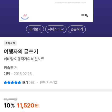
미리보기
사이즈비교
공유하기
소득공제
여행자의 글쓰기
베테랑 여행작가의 비밀노트
정숙영
저
예담
2016.02.26.
9.1
판매지수
12
45
12,800
원
10
11,520