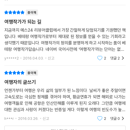
남긴다. 그렇게 여행 기록을 남기는 것을 직업으로 할 수
무엇을 쓰고 어떻게 고칠 것인가, 완전 정복 여행작가 수업
있다면 어떨까. 좋아하는 여행을 하면서 거기
종이책
《여행자의 글쓰기》에서 또 놓치지 말아야 할 것은 여행작가가 되기 위한
여행작가가 되는 길
단계로 글쓰기부터 책을 내는 과정까지의 내용이다. 여행작가를 꿈꾸는 이
지금까지 예스24 리뷰어클럽에서 가장 간절하게 당첨되기를 기원했던 책
들을 위한 본격 여행작가 수업으로, 첫째 어떤 여행 글을 쓸 것인지(에세이
입니다. 베테랑 여행작가로부터 제대로 된 정보를 얻을 수 있는 기회라고
인지 가이드북인지, 기획물인지) 정하고, 둘째 무엇이 되었든 책 한 권 치
생각했기 때문입니다. 여행작가의 정의를 분명하게 하고 시작하는 품이 베
의 분량을 채우는 글을 써보고, 셋째 잠시 글을 묵혀 두었다가 다시 꺼내 퇴
테랑 여행작가답습니다. 네이버 국어사전에 ‘여행작가’라는 단어는 없고,
고의 과정을 거치고, 넷째 완성 원고의 기획서를 작성해 출판사에 연락하
트래블라이터에 ‘여행을 한 후에 소감이나 여행지를 소개하는 글 따위를
y*****2
2016.04.03.
신고
2
댓글
2
전문적으로 쓰는
는 방법까지 어느 단계도 허투루 놓치지 않고 자세하게 안내한다. 또 블로
그나 SNS를 운영하는 방법부터 독립출판과 상업출판의 차이, 여행서의
종이책
기본인 사진을 찍는 법, 글 외에 여행작가의 또 다른 활동 영역까지 구석구
여행자의 글쓰기
석 설명한다. 그 외에도 그동안 받았던 독자들의 질문들을 한데 모아 Q&A
형식으로 담았다.
언젠가부터 여행은 우리 삶의 일부가 된 느낌이다. 날씨가 좋은 주말이면
고속도로는 극심한 정체를 겪어야 하며, 황금연휴가 되면 해외로 나가는
여행객들로 인해 공항은 인산인해를 이루게 된지 오래다. 그만큼 여행에
정숙영 작가의 《여행자의 글쓰기》는 누군가에게는 아무도 알려주지 않고
대한 관심과 사랑이 커졌다는 반증일 게다. 이렇게 여행의 빈도수가 높아
그 어디에서도 들을 수 없었던 여행작가 되는 법에 대한 충실한 교과서이
지면서 아울러 함께 높아진 것은 자신의 여행에 대해 글로 남기고자 하는
자, 다른 누군가에게는 또 한 번의 여행을 떠나도록 부추기는 훌륭한 여행
h***r
2016.03.26.
신고
2
댓글
0
욕구, 더 나아가 책
안내서가 될 것이다.