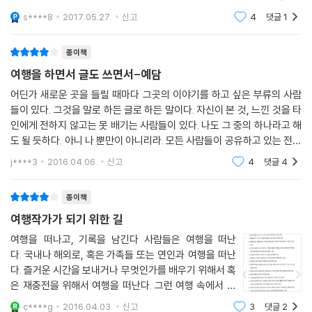
세상 어느 직업이나 마찬가지겠지만 여행작가도 힘들고 서글픈 부분이 적
고 직접 찍은 사진이 전문 포토그래퍼의 사진으로 대체되는 등 시행착오를
꼽히는 《앙코르와트 내비게이션》, 짧은 휴가를 이용해 떠날 수 있는 가장
s****8
2017.05.27.
신고
4
댓글
1
지 않다. 그럼에도 불구하고 나는 내가 다른 일을 한다는 것은 생각하지 못
최적화된 여
겪었지만, 초보 여행자의 ‘눈높이’를 잊지 않아야 한다는 소중한 경험은 작
하겠다. 아마 다시 태어나면 좀 더 빨리 이 길로 오기 위해 영악한 지름길을
가에게 초심이 되었다. 그 후로 지금까지 책을 꾸준히 출간하면서 외부 기
종이책
밟을 것 같다. _에필로그 중에서
고, 강의, 방송 등에서 활동을 한다.
여행을 하면서 글도 쓰면서-예담
__본문 중에서
정숙영 작가는 여행작가가 자신에게 천직 내지는 운명일 수밖에 없음을 시
어딘가 새로운 곳을 들릴 때마다 그곳의 이야기를 하고 싶은 부류의 사람
들이 있다. 그것을 말로 하든 글로 하든 말이다. 자신이 본 것, 느낀 것을 타
종일관 유쾌한 입담으로 풀어낸다. 그렇다면 여행작가가 되기 위해서는 무
인에게 전하지 않고는 못 배기는 사람들이 있다. 나도 그 중의 하나라고 해
엇이 필요할까? 10년 동안 14권의 책을 펴낸 경험을 바탕으로 정숙영 작
도 될 듯하다. 아니 나 뿐만이 아니리라. 모든 사람들이 공유하고 있는 전하
가는 명쾌하게 말한다. 학력과 학벌 따위는 필요 없다. 그러나 감각과 체력
고 싶은 마음이리라. 그것은 사람들이 보편적으로 가지는 마음이리라. 그
은 젊어야 한다. 능률적인 작업을 위해서는 영어 구사 능력을 장착하는 것
j****3
2016.04.06.
신고
4
댓글
4
러기에 사람
이 편하고(없어도 포기하지는 말 것), 제2외국어는 가능하면 좋다.
종이책
아는 만큼 보이는 것이니 잡학다식은 평소에 분야를 가리지 않는 다독으로
여행작가가 되기 위한 길
쌓아 놓을 것. 문장력은 기본 중의 기본으로 엉덩이를 붙이고 앉아 끝까지
여행을 떠나고, 기록을 남긴다 사람들은 여행을 떠난
써내는 근성까지 같이 겸비해야 하며, 사진을 비롯한 시각적 재능은 필수
다. 국내나 해외로, 혹은 가족들 또는 연인과 여행을 떠난
요소다. 여행작가는 프리랜서로 생활을 하다 보니 경제력과 경제관념은 투
다. 즐거운 시간을 보내거나 무엇인가를 배우기 위해서 혹
철해야 하고, 각종 장비를 들고 여행의 순간순간을 해석하는 감수성을 발
은 재충전을 위해서 여행을 떠난다. 그런 여행 속에서 보
휘하려면 건강은 기초이자 필수가 된다.
고 배우고 듣고 하는 많은 것들을 사진과 함께 기록으로
c****g
2016.04.03.
신고
3
댓글
2