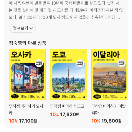
블로그와 SNS 운영하기
에 처음 여행에 발을 들여 10년째 국제 떠돌이로 살고 있다. 숫자 세
는 것을 싫어해 몇 개국 몇 개 도시를 다녀왔는지 아직까지 세본 적 없
4 여행작가의 첫걸음
으나, 얼추 30개국 100개 도시 정도 되지 않을까 추측한다. 직딩 시
사람들은 어쩌다 여행작가가 되는가
절, 휴가여행 계획을 세워 놓고 회사 사정으로 포기해야 했던 것을 아
펼쳐보기
책을 출간하기 위한 출판사 공략법
직도 한으로 간직하며 살고 있다. 지은 책으로는 『노플랜 사차원 유럽
여행작가의 사진 찍기
여행』 『도쿄 만담』 『사바이 인도차이나』 『앙코르와트 내비게이션』
정숙영
의 다른 상품
『런던 내비게이션』 등이 있고, 옮긴 책으로는
부록_ 여행작가에게 묻고 싶었습니다 (Q&A)
에필로그_ 이 세계가 궁금한 당신에게 하고 싶었던 이야기
무작정 따라하기 오사
무작정 따라하기 도쿄
무작정 따라하기 이탈
카
리아
10
17,820
%
원
10
17,100
10
19,800
%
%
원
원