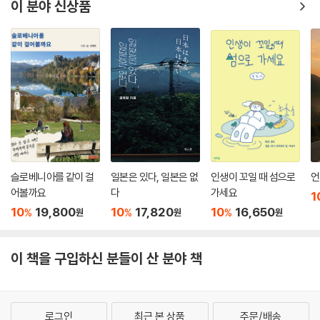
이 분야 신상품
슬로베니아를 같이 걸
일본은 있다, 일본은 없
인생이 꼬일 때 섬으로
언
어볼까요
다
가세요
1
10
19,800
10
17,820
10
16,650
%
%
%
원
원
원
이 책을 구입하신 분들이 산 분야 책
로그인
최근 본 상품
주문/배송