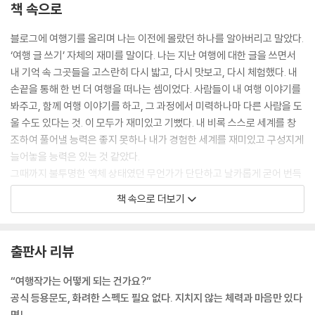
책 속으로
블로그에 여행기를 올리며 나는 이전에 몰랐던 하나를 알아버리고 말았다.
‘여행 글 쓰기’ 자체의 재미를 말이다. 나는 지난 여행에 대한 글을 쓰면서
내 기억 속 그곳들을 고스란히 다시 밟고, 다시 맛보고, 다시 체험했다. 내
손끝을 통해 한 번 더 여행을 떠나는 셈이었다. 사람들이 내 여행 이야기를
봐주고, 함께 여행 이야기를 하고, 그 과정에서 미력하나마 다른 사람을 도
울 수도 있다는 것. 이 모두가 재미있고 기뻤다. 내 비록 스스로 세계를 창
조하여 풀어낼 능력은 좋지 못하나 내가 경험한 세계를 재미있고 구성지게
늘어놓을 능력은 있는 것 같았다.
그때까지 불투명한 액체 상태였던 무언가가 단단하고 날카롭게 굳어 번득
이기 시작했다. 어렴풋이 ‘되고 싶다’고 생각했던 나의 꿈 하나가 ‘꼭 되어
책 속으로 더보기
야겠다’로 날을 벼렸다.
그랬다. 나는 꼭 여행작가가 되기로 마음먹었다. (19-20쪽)
출판사 리뷰
중국어, 스페인어, 힌디어 학원을 끊기 전에 먼저 중국을, 스페인이나 남미
를, 인도를 여행하는 거다. 기왕이면 두어 달이라도 그곳에서 살아보는 것
“여행작가는 어떻게 되는 건가요?”
이 좋다. 그렇게 살듯이 여행하다 보면 길바닥에 널려 있는 언어를 나도 모
공식 등용문도, 화려한 스펙도 필요 없다. 지치지 않는 체력과 마음만 있다
르게 줍는 순간들이 생긴다. 간판에서, 영수증에서, 메뉴판에서, 노점상 아
면!