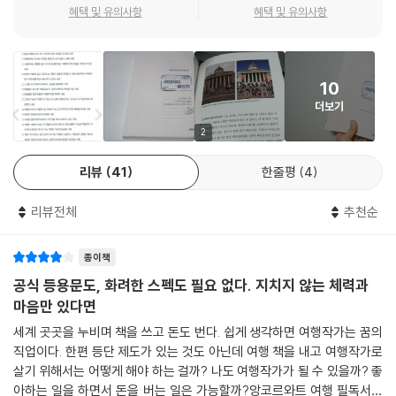
혜택 및 유의사항
혜택 및 유의사항
집의 장식장에는 영국에서 사온 포트넘 앤 메이슨 홍차, 홍콩에서 구입한
여행작가를 꿈꾸는 당신에게 애정과 용기, 그리고 확신을 줄 단 한 권의 책
리치차, 일본 나라奈良에서 구입한 호지 차, 크로아티아에서 산 믹스 허브
티, 오키나와에서 산 건강차, 터키에서 산 오가닉 티 등이 주르륵 늘어서 있
2002년, 스물여덟 살 작가는 첫 여행을 떠났다. 한 달 남짓의 유럽 여행이
다.
10
었다. 첫 여행이란 으레 그렇듯이 “벌금 물고, 예약 꼬이고, 도둑맞고, 폐
더보기
끼치고, 진짜 가지가지 하다” 온 여행이었다. 그런데, 그 여행에서 작가는
가끔 여행의 순간들이 그리워지면 차를 한잔 만들어 마신다. 언젠가 사람
꿈을 발견하게 된다.
2
들과 세계 각자의 차를 마시며 여행 이야기를 나누는 카페를 하나 갖는 것
이 지금의 자그마한 꿈이다. (137-138쪽)
리뷰
41
한줄평
4
나는 이 엉망진창 예측불허 사고뭉치 여행 내내, 몹시도 행복했다. 내가 태
어나지도 자라지도 않은 땅에서 피어오르는 전혀 새로운 공기가 너무도 반
이런 한 치 앞도 보이지 않는 어려운 세상에서 여행자의 삶을 꿈꾸거나 여
리뷰전체
추천순
가웠다. 모든 생소한 것들이 두려움이 아닌 신선함으로 다가왔다. 정말이
행작가라는 직업을 염두에 두고 있는 사람들에게 꼭 도움이 되기를, 또는
지 이렇게 낯설고 재밌는 건 난생처음이었다. 지금까지 해본 그 어떤 것보
이 세계가 궁금했던 사람에게 단편적이나마 실감을 전해주기를, 또는 그냥
종이책
다 재미있었다. 평생 이 짓만 하고 살 수 있다면 바랄 게 없을 것 같았다. 왠
읽을거리가 필요했던 사람들에게 잠시 좋은 심심풀이가 되었기를 바란다.
지 나는 여행자가 되기 위해 태어난 사람 같았다. (...) 나는 여행자로 살고
공식 등용문도, 화려한 스펙도 필요 없다. 지치지 않는 체력과
싶었다. 막연히 ‘그러고 싶다’가 아닌, 평생 가져갈 꿈을 찾은 것이었다. _1
마음만 있다면
내가 쓴 글의 행간에서 독자들이 그 어떤 예상치 못했던 메시지나 뉘앙스
4쪽
세계 곳곳을 누비며 책을 쓰고 돈도 번다. 쉽게 생각하면 여행작가는 꿈의
를 읽어내든 말든, 내가 분명히 말할 수 있는 건 하나다. 나는 진짜 이 직업
직업이다. 한편 등단 제도가 있는 것도 아닌데 여행 책을 내고 여행작가로
을 사랑한다. 그리고 여행작가라는 직업은 세상에서 가장 매력적인 직업
작가는 ‘여행’이라는 꿈을 향해 달렸다. 여행사 직원, 로맨스 소설 작가, 여
살기 위해서는 어떻게 해야 하는 걸까? 나도 여행작가가 될 수 있을까? 좋
중 하나임에 분명하다.
행웹진 기자를 거쳐 드디어 첫 책을 출간했다. 처음이라 모든 것이 미숙했
아하는 일을 하면서 돈을 버는 일은 가능할까?앙코르와트 여행 필독서로