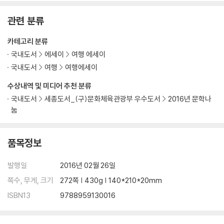
관련 분류
카테고리 분류
국내도서
에세이
여행 에세이
국내도서
여행
여행에세이
수상내역 및 미디어 추천 분류
국내도서
세종도서_(구)문화체육관광부 우수도서
2016년 문학나
눔
품목정보
발행일
2016년 02월 26일
쪽수, 무게, 크기
272쪽 | 430g | 140*210*20mm
ISBN13
9788959130016