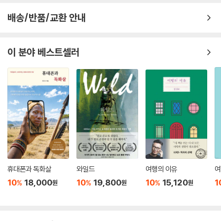
배송/반품/교환 안내
이 분야 베스트셀러
휴대폰과 독화살
와일드
여행의 이유
여
10
18,000
10
19,800
10
15,120
1
%
%
%
원
원
원