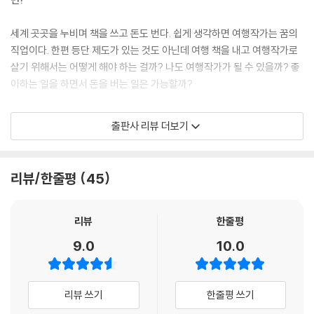
주머니의 외침에서, 명사만 영어이고 전치사?동사?형용사는 죄다 현지어
인 호텔 주인장의 괴상한 어법에서, 미친 듯이 빙빙 돌아가면서 영어로 항
세계 곳곳을 누비며 책을 쓰고 돈도 번다. 쉽게 생각하면 여행작가는 꿈의
의하면 듣는 척도 안 하는 택시 기사 아저씨와 싸우면서, 여행자는 정말로
직업이다. 한편 등단 제도가 있는 것도 아닌데 여행 책을 내고 여행작가로
절실한 현지어 한마디 한마디를 줍게 된다. 마음속에 그 나라 또는 언어권
살기 위해서는 어떻게 해야 하는 걸까? 나도 여행작가가 될 수 있을까? 좋
에 대한 진짜 애정과 관심이 싹트고 난 뒤에, 그렇게 주운 한마디씩의 언어
아하는 일을 하면서 돈을 버는 일은 가능할까?
를 밑천 삼아 본격적인 공부를 하는 것. 내가 가장 권하고 싶은 방법이다.
(64쪽)
앙코르와트 여행 필독서로 꼽히는 《앙코르와트 내비게이션》, 짧은 휴가를
출판사 리뷰 더보기
이용해 떠날 수 있는 가장 최적화된 여행지를 소개한 《금토일 해외여행》의
보통의 직장인들이 거래처 김 부장님을 만나기 위해 지하철에 오를 때 나
작가, 정숙영이 《여행자의 글쓰기》로 돌아왔다.
는 인천공항으로 간다. 나의 최 이사님이나 박 사장님은 산과 바다, 박물관,
리뷰/한줄평
45
리조트 등이다. 등짝에는 무거운 카메라 가방을, 손에는 커다란 캐리어를
10년 차 여행작가인 정숙영은 “여행작가는 어떻게 되는 건가요?”라는 질
들고 머리와 가슴속은 그보다 더 무거운 책임감으로 가득 채운 상태지만,
문의 메일을 수없이 받으며 상담해온 내용과 여행작가의 여행 노하우를
그래도 여행을 떠나기 전에는 여전히 설렌다. 익숙한 것들은 익숙한 대로
《여행자의 글쓰기》에 오롯이 담았다. 여행작가란 무엇인지, 여행작가는
리뷰
한줄평
반갑고, 새로운 것들은 새로워서 두근거린다. 여행하는 삶을 지속하기 위
어떻게 되는 것인지, 필요한 스펙은 무엇이 있는지, 여행 비용을 어디서 마
9.0
10.0
한 여행, 여행작가인 나의 여행은 대개 이런 모습이다. (126쪽)
련하는지, 글은 어떻게 써야 할지, 책을 내기 위해 출판사와 연락하는 방법
등 모두가 궁금해하는 ‘여행작가’의 세계와 베테랑 여행자로서 여행 짐 싸
여행지의 냉장고 자석이나 스노우 볼, 종 등을 수집하는 사람은 꽤 많다. 내
는 법부터 항공편과 숙소 예약, 소소한 여행 팁까지 솔직하고도 세세하게
리뷰 쓰기
한줄평 쓰기
가 주로 모으는 것은 차茶다. 취재 중간중간 카페에 서 쉬는 동안 그 지역
공개한다.
특산 허브 티, 홍차, 녹차, 커피 등을 마셔보고 마음에 들면 구입한다. 현재