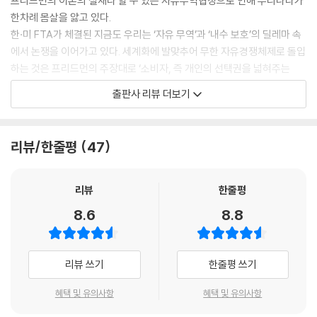
프리드먼의 이론의 실재라 할 수 있는 자유무역협정으로 인해 우리나라가
한차례 몸살을 앓고 있다.
한·미 FTA가 체결된 지금도 우리는 ‘자유 무역’과 ‘내수 보호’의 딜레마 속
에서 논쟁을 이어가고 있다. 세계화에 발맞추어 무한 자유경쟁체제로 돌입
하는 것은 프리드먼의 주장대로 ‘소비자, 즉 개인의 선택권을 넓혀주는
것’이 되지만, 준비되지 않은 시급한 개방으로 불가피하게 발생하는 일부
출판사 리뷰 더보기
산업의 도태라는 결과는 프리드먼도 막지 못한 현대 경제의 그림자다.
정부의 개입을 줄이고 시장의 자유와 확대를 강력하게 주장했던 프리드먼
의 철학이 한미 FTA 체결을 맞은 우리 경제에 전하는 메시지는 무엇인가.
리뷰/한줄평
47
『자본주의와 자유』를 읽지 않고서는 현대 경제학을 논할 수 없다!
리뷰
한줄평
8.6
8.8
정부의 개입은 시장의 자율적 흐름을 저해할 뿐이다. 정부의 시장 개입을
반대하고 자유로운 시장경제의 활성화를 주장했던 밀턴 프리드먼의 사상
을 집약적으로 담고 있는 『자본주의와 자유』.
리뷰 쓰기
한줄평 쓰기
이 책이 쓰여질 당시만 해도 케인즈학파의 경제이론이 주도적이었으나 결
국 밀턴 프리드먼의 주장대로 자유시장경제가 꽃을 피우면서 20세기 가장
혜택 및 유의사항
혜택 및 유의사항
중요한 경제학 고전으로 손꼽히게 되었다. “기업은 그 이윤을 극대화함으