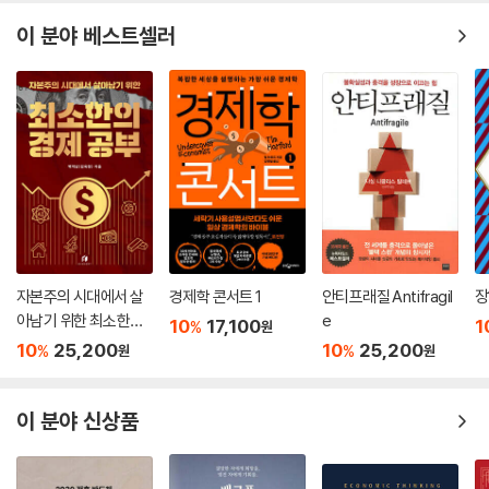
이 분야 베스트셀러
자본주의 시대에서 살
경제학 콘서트 1
안티프래질 Antifragil
장
아남기 위한 최소한의
e
10
17,100
1
%
원
경제 공부
10
25,200
10
25,200
%
%
원
원
이 분야 신상품