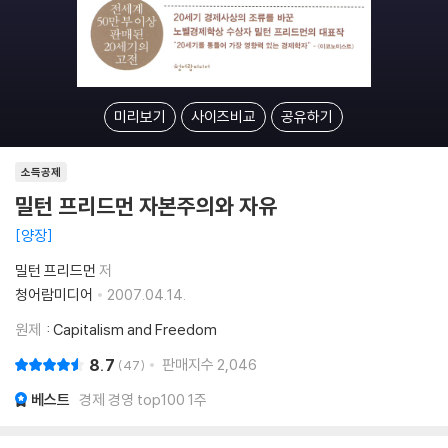
미리보기
사이즈비교
공유하기
소득공제
밀턴 프리드먼 자본주의와 자유
양장
밀턴 프리드먼
저
청어람미디어
2007.04.14.
원제
: Capitalism and Freedom
8.7
판매지수
2,046
47
베스트
경제 경영 top100 1주