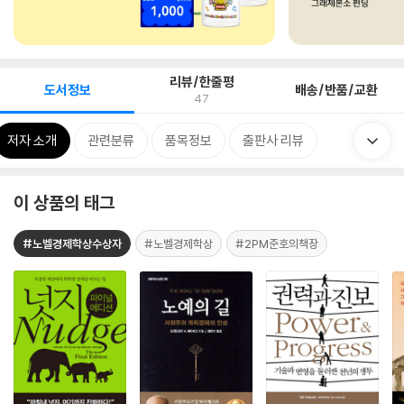
리뷰/한줄평
도서정보
배송/반품/교환
47
저자 소개
관련분류
품목정보
출판사 리뷰
이 상품의 태그
#노벨경제학상수상자
#노벨경제학상
#2PM준호의책장