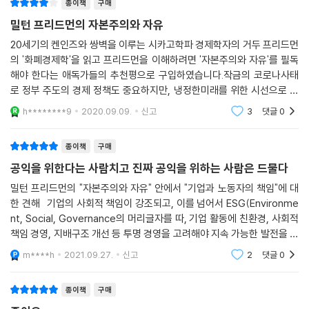
종이책
구매
폐지하고 변동환율제를 도입한 것이나, 1973년 징병제를 지원병제도로
밀턴 프리드먼의 자본주의와 자유
전환한 것들이 바로 그 예다. 자연실업률 개념에 입각한 이 업적으로 그는
1976년 노벨경제학상을 받았다. 시카고대학 시절 형성한 시카고학파, 일
20세기의 켄인즈와 쌍벽을 이루는 시카고학파 경제학자의 거두 프리드먼
의 '화폐경제학'을 읽고 프리드먼을 이해하려면 '자본주의와 자유'를 필독
명 ‘시카고 보이’들은 케인즈학파를 물리치고 자유시장에 입각한 신자유주
해야 한다는 애독가들의 추천평으로 구입하였습니다.작금의 코로나사태
의 경제학을 전세계에 수출했다.
로 정부 주도의 경제 정책도 중요하지만, 냉정한미래를 위한 시선으로 프
1970년대 남미의 독재정권을 지지했다는 이유로 거센 비난을 받기도 했
리드먼의 이론과 사상이 녹아 있는 저서들을 읽어보며 코로나 사태를 보는
지만, 지금의 시장경제 모델은 프리드먼이 평생을 걸쳐 주장했던 이론이
h********9
2020.09.09.
신고
3
댓글
0
것도 좋을듯 합니다.
틀리지 않았음을 입증하고 있다. 정부의 역할 축소, 자유시장 확대를 주창
한 밀턴 프리드먼은 1980년대 이후 미국 로널드 레이건 정권과 영국 대처
종이책
구매
정권의 신보수주의 정책의 이론적 지주였다. 하이에크와 함께 현대경제학
공익을 위한다는 사람치고 진짜 공익을 위하는 사람은 드물다
과 실물경제 이론에 가장 큰 영향을 끼친 학자로 손꼽히는 그의 경제철학
밀턴 프리드먼의 "자본주의와 자유" 안에서 "기업과 노동자의 책임"에 대
은 통화연구를 통해 이론적으로 뒷받침됐다. 통화량이 경기변동에 끼치는
한 견해 기업의 사회적 책임이 강조되고, 이를 넘어서 ESG(Environme
실증 연구를 통해 정부의 역할을 성장률에 맞춘 통화공급에만 한정하는 통
nt, Social, Governance의 머리글자를 따, 기업 활동에 친환경, 사회적
화주의를 확립한 것은 프리드먼 최대 성과로 평가받고 있다.
책임 경영, 지배구조 개선 등 투명 경영을 고려해야 지속 가능한 발전을 있
다는 논리다. ESG는 개별 기업을 넘어 자본시장과 한 국가의 성패를 가를
m****h
2021.09.27.
신고
2
댓글
0
키워드로 부상하고
1962년 초판 이후, 전세계 18개 언어로 번역되어 50만 부 이상 팔린 경
종이책
구매
제학의 고전