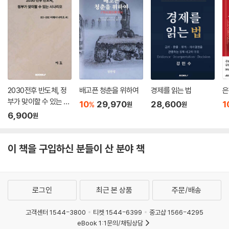
2030전후 반도체, 정
배고픈 청춘을 위하여
경제를 읽는 법
은
부가 맞이할 수 있는 시
10
29,970
28,600
1
%
원
원
나리오
6,900
원
이 책을 구입하신 분들이 산 분야 책
로그인
최근 본 상품
주문/배송
고객센터 1544-3800
티켓 1544-6399
중고샵 1566-4295
eBook 1:1문의/채팅상담