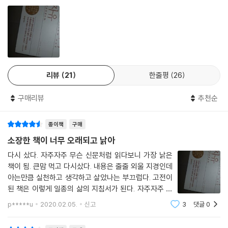
로써 사회적 책임을 완수한다”, “정부의 개입을 최소화하고 정부의 힘을
광범위하게 분산해야 한다”, “경쟁적 자본주의는 경제적 자유의 체제이
며, 정치적 자유를 위한 필요조건이다”와 같이 간단명료하며 논리적인 그
의 주장은 현대 경제학을 이해하는 데 중요한 지표가 될 것이다.
이번 청어람미디어의 신간 『자본주의와 자유』는 시카고대학교 출판부가 2
002년에 출간한 40주년 기념판을 번역한 것이다.
리뷰
21
한줄평
26
구매리뷰
추천순
케인즈학파를 물리친 시카고학파, 그 중심엔 밀턴 프리드먼이 있었다
종이책
구매
통화주의의 대부로, 현대 경제학의 거두로 손꼽히는 프리드먼은 평생에 걸
쳐 정부의 역할을 축소하는 대신 개인과 시장의 역할을 강조했다. 프리드
소장한 책이 너무 오래되고 낡아
먼의 명성은 1960년대 후반, 시장과 경제에 대한 정부의 적극 개입을 주장
다시 샀다. 자주자주 무슨 신문처럼 읽다보니 가장 낡은
한 케인즈 경제정책이 스태그플레이션을 불러올 것이라는 예측이 적중하
책이 됨. 큰맘 먹고 다시샀다. 내용은 줄줄 외울 지경인데
면서 확립됐다. 끝을 모르고 이어지는 스태그플레이션으로 세계경제가 침
아는만큼 실천하고 생각하고 살았나는 부끄럽다. 고전이
체기에 빠지자 사람들은 케인즈이론의 한계를 깨닫고, 인플레이션을 퇴치
된 책은 이렇게 일종의 삶의 지침서가 된다. 자주자주 무
하기 위해서는 정부의 지출을 줄이고 통화량을 늘려야 한다는 프리드먼의
슨 신문처럼 읽다보니 가장 낡은 책이 됨. 큰맘 먹고 다시
p*****u
2020.02.05.
신고
3
댓글
0
샀다. 내용은 줄줄 외울 지경인데 아는만큼 실천하고 생각
주장에 관심을 갖게 되었다. 급진적으로까지 불렸던 프리드먼의 이론들은
하고 살았나는 부끄럽다. 고전이된 책
대부분 정부의 정책으로 채택되기 시작했다. 1971년 미국이 고정환율제를