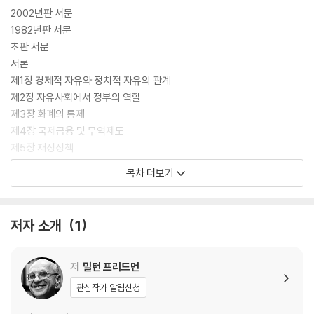
2002년판 서문
1982년판 서문
초판 서문
서론
제1장 경제적 자유와 정치적 자유의 관계
제2장 자유사회에서 정부의 역할
제3장 화폐의 통제
제4장 국제금융 및 무역제도
제5장 재정정책
제6장 교육에서의 정부역할
목차 더보기
제7장 자본주의와 차별
제8장 독점 및 기업과 노동자의 사회적 책임
제9장 면허제도
저자 소개
1
제10장 소득분배
제11장 사회복지정책
제12장 빈곤의 완화
저
밀턴 프리드먼
제13장 결론
관심작가 알림신청
옮긴이의 글