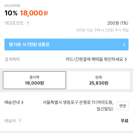
20,000
원
10
18,000
YES포인트
200원 (1%)
5만원 이상 구매 시 2천원 추가 적립
앱 다운 시 1천원 상품권
결제혜택
카드/간편결제 혜택을 확인하세요
종이책
원제
18,000
원
25,830
원
배송안내
서울특별시 영등포구 은행로 11(여의도동,
변경
일신빌딩)
배송비
무료