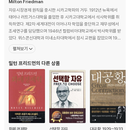
찾아보기
Milton Friedman
자유시장경제 원칙을 중시한 시카고학파의 거두. 1912년 뉴욕에서
태어나 러트거스대학을 졸업한 후 시카고대학교에서 석사학위를 취
득하였다. 제2차 세계대전이 이어나자 학업을 중단하고 재무성에서
조세연구를 담당했으며 1946년 컬럼비아대학교에서 박사학위를 받
았다. 위스콘신대학과 미네소타대학에서 잠시 교편을 잡았으며 194
8년 시카고대학으로 옮겨 1979년 정년퇴임 시까지 교수로 재직했
펼쳐보기
다.1977년 이후에는 샌프란시스코에 거주하며 사망시까지 스탠포
드대학교 후버연구소의 원로연구원으로 있었다. 케인즈학파에 대항
밀턴 프리드먼
의 다른 상품
해 거시경제에서 화폐의 기능을 중시하며 자유시장경제 원칙을 중시
하는, 이
화폐 경제학
선택할 자유
대공황, 1929~1933