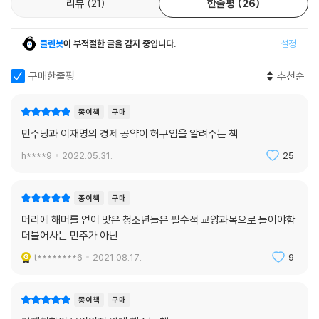
리뷰
21
한줄평
26
클린봇
이 부적절한 글을 감지 중입니다.
설정
구매한줄평
추천순
종이책
구매
민주당과 이재명의 경제 공약이 허구임을 알려주는 책
h****9
2022.05.31.
25
종이책
구매
머리에 해머를 얻어 맞은 청소년들은 필수적 교양과목으로 들어야함
더불어사는 민주가 아닌
t********6
2021.08.17.
9
종이책
구매