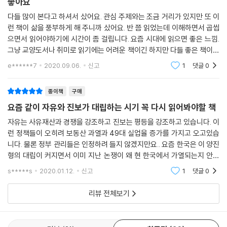
좋아요
밀턴 프리드먼은 자신의 기념비적 저작 『자본주의와 자유』에서 경제적 자
다들 많이 본다고 하셔서 샀어요. 관심 주제와는 조금 거리가 있지만 또 이
유를 이룩하기 위한 장치이자, 정치적 자유를 위한 필요조건으로서 경쟁적
런 책이 삶을 풍부하게 해 주니까 샀어요. 반 쯤 읽었는데 이해하면서 곱씹
자본주의의 역할에 주목한다. 『자본주의와 자유』가 처음 발간되었을 때만
으면서 읽어야하기에 시간이 좀 걸립니다. 요즘 시대에 읽으면 좋은 느낌.
해도, 언론은 그를 ‘훌륭한 경제학자인 동시에 매우 극단적인 자유주의
그냥 교양도서나 취미로 읽기에는 어려운 책이긴 하지만 다들 좋은 책이라
자’(《이코노미스트》)로 표현했다. 또 그의 통화·재정정책에 대해서는 ‘매
고 하니까 여러 번 다시 읽어보려고 합니다. 잠 안 올 때 읽으면 또 잠이 잘
e******7
2020.09.06.
신고
1
댓글
0
와요.....
우 도전적’이라고 밝혔다. 하지만 『자본주의와 자유』는 18개국 언어로 번
역돼 50만 부가 팔릴 정도로 스테디셀러가 되었다. 그 이유는 바로 정부의
종이책
구매
개입을 줄이고 시장의 자유를 확립하며 통화정책의 중요성을 역설했던 프
요즘 같이 자유와 진보가 대립하는 시기 꼭 다시 읽어봐야할 책
리드먼의 주장이 점차 맞아떨어지고 있기 때문이다.
프리드먼은 현대 자본주의 사회에서 과연 정부가 어떤 역할을 수행해야 할
자유는 사유재산과 경쟁을 강조하고 진보는 평등을 강조하고 있습니다. 이
런 정책들이 오히려 보동산 과열과 49대 실업율 증가를 가지고 오고있습
지 살핀 후, 이를 토대로 통화정책, 국제무역, 재정정책, 교육제도, 차별, 독
니다. 물론 정부 관리들은 인정하려 들지 않겠지만요.. 요즘 한국은 이 양진
점, 면허제도, 소득분배, 사회복지, 빈곤의 완화 등의 주요쟁점들에 대해
형의 대립이 커지면서 이미 지난 논쟁이 왜 현 한국에서 가열되는지 안타
현실적인 대안을 제시하고 있다.
깝습니다. 이책과 더불어 조지 핸리의 진보와 빈곤을 같이 보면서 비교해
s*****s
2020.01.12.
신고
1
댓글
0
보는 것도 의미가
리뷰 전체보기