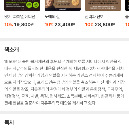
넛지: 파이널 에디션
노예의 길
권력과 진보
좁
10
19,800
10
23,400
10
28,800
1
%
%
%
원
원
원
책소개
1950년대 중반 볼커재단의 후원으로 개최한 여름 세미나에서 청년을 상
대로 자유주의를 강의한 내용을 편집한 책. 대공황과 2차 세계대전을 거치
면서 정부의 강력한 개입과 역할을 지지하는 케인스 경제학이 주류경제학
으로 자리잡았으나, 프리드먼은 정부의 역할을 축소하는 대신 개인과 시장
의 역할을 강조, 자유주의의 관점에서 정부의 역할과 통화정책, 국제무역,
재정정책, 교육, 차별, 독점, 면허제도, 소득분배, 사회복지, 빈곤퇴치 등에
관해 현실을 검증하여 자유주의적 대안을 제시하고 있다.
목차