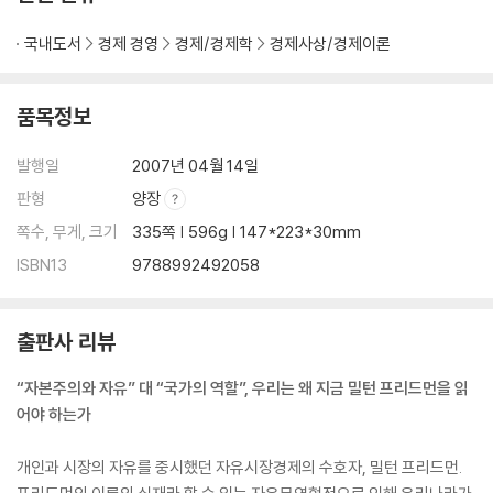
국내도서
경제 경영
경제/경제학
경제사상/경제이론
품목정보
발행일
2007년 04월 14일
판형
양장
쪽수, 무게, 크기
335쪽 | 596g | 147*223*30mm
ISBN13
9788992492058
출판사 리뷰
“자본주의와 자유” 대 “국가의 역할”, 우리는 왜 지금 밀턴 프리드먼을 읽
어야 하는가
개인과 시장의 자유를 중시했던 자유시장경제의 수호자, 밀턴 프리드먼.