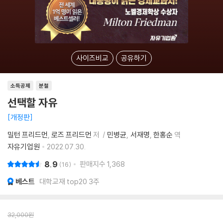
사이즈비교
공유하기
소득공제
분철
선택할 자유
개정판
밀턴 프리드먼
로즈 프리드먼
저
민병균
서재명
한홍순
역
자유기업원
2022.07.30.
8.9
판매지수
1,368
16
베스트
대학교재 top20 3주
32,000
원