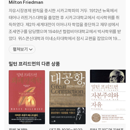
Milton Friedman
제3장 대공황의 해부
자유시장경제 원칙을 중시한 시카고학파의 거두. 1912년 뉴욕에서
태어나 러트거스대학을 졸업한 후 시카고대학교에서 석사학위를 취
1. 연방준비제도의 기원
득하였다. 제2차 세계대전이 이어나자 학업을 중단하고 재무성에서
2. 초기의 연방준비은행제도
조세연구를 담당했으며 1946년 컬럼비아대학교에서 박사학위를 받
3. 대공황의 내습
았다. 위스콘신대학과 미네소타대학에서 잠시 교편을 잡았으며 194
4. 금융공황
8년 시카고대학으로 옮겨 1979년 정년퇴임 시까지 교수로 재직했
펼쳐보기
5. 진실과 주장
다.1977년 이후에는 샌프란시스코에 거주하며 사망시까지 스탠포
드대학교 후버연구소의 원로연구원으로 있었다. 케인즈학파에 대항
밀턴 프리드먼
의 다른 상품
4장 요람에서 무덤까지
해 거시경제에서 화폐의 기능을 중시하며 자유시장경제 원칙을 중시
하는, 이
1. 현대복지국가 출현
2. 복지국가의 결과
3. 복지국가에 대한 그릇된 생각
4. 결론
제5장 빗나간 평등
1. 하느님 앞에서의 평등