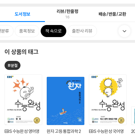
리뷰/한줄평
도서정보
배송/반품/교환
16
련분류
품목정보
책 속으로
출판사 리뷰
이 상품의 태그
#분철
EBS 수능완성 영어영
완자 고등 통합과학 2
EBS 수능완성 국어영
2