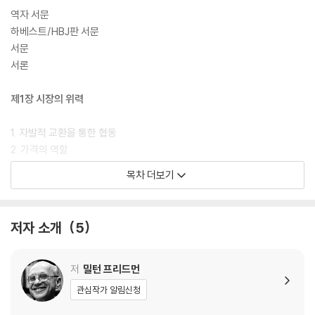
역자 서문
하베스트/HBJ판 서문
서문
서론
제1장 시장의 위력
1. 자발적 교환을 통한 협동
2. 가격의 역할
3. 사회구조와 이기심
목차 더보기
4. 정부의 역할
5. 경찰국가의 실제
저자 소개
5
제2장 통제라는 이름의 폭군
1. 국제무역
저
밀턴 프리드먼
2. 중앙집권적 경제계획
관심작가 알림신청
3. 통제와 자유