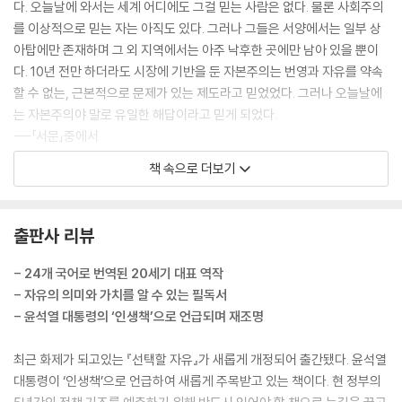
2. 인플레이션의 근인
다. 오늘날에 와서는 세계 어디에도 그걸 믿는 사람은 없다. 물론 사회주의
3. 과다한 통화공급의 원인
를 이상적으로 믿는 자는 아직도 있다. 그러나 그들은 서양에서는 일부 상
4. 인플레이션으로부터 발생하는 정부의 수입
아탑에만 존재하며 그 외 지역에서는 아주 낙후한 곳에만 남아 있을 뿐이
5. 인플레이션 대책
다. 10년 전만 하더라도 시장에 기반을 둔 자본주의는 번영과 자유를 약속
6. 인플레이션 치유의 부작용
할 수 없는, 근본적으로 문제가 있는 제도라고 믿었었다. 그러나 오늘날에
7. 부작용을 줄이는 방법
는 자본주의야 말로 유일한 해답이라고 믿게 되었다.
8. 일본에 대한 사례
---「서문」중에서
9. 결론
책 속으로 더보기
미국의 성공은 흔히 풍부한 자연자원과 광활한 국토 때문에 가능했다고 한
제10장 조류는 변하고 있다
다. 일리가 있는 말이다. 그러나 만일 자원과 국토가 결정적인 것이라고 한
다면 19세기의 영국이나 일본, 그리고 20세기의 홍콩은 무엇 때문에 성공
출판사 리뷰
1. 지적풍토의 중요성
한 것인가?
2. 세론과 일반 대중의 행동
--- 본문 중에서
- 24개 국어로 번역된 20세기 대표 역작
3. 이익집단의 대두
- 자유의 의미와 가치를 알 수 있는 필독서
4. 우리가 할 수 있는 일이 무엇인가?
진정한 자유인이라면 나라가 무엇을 해줄 것인가를 묻지도 않을 뿐더러 나
- 윤석열 대통령의 ‘인생책’으로 언급되며 재조명
5. 세금과 세출의 제한
라를 위해 무엇을 할 수 있는 가를 묻지도 않을 것
6. 기타 개헌안
---「역자 서문」중에서
최근 화제가 되고있는 『선택할 자유』가 새롭게 개정되어 출간됐다. 윤석열
7. 결론
대통령이 ‘인생책’으로 언급하여 새롭게 주목받고 있는 책이다. 현 정부의