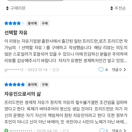
삶의 전반적인 것을 선택할 권리가 있고, 그것이 바로 선택할 자유다. 정부
구매리뷰
추천순
가 어떠한 목적을 가지고 국민의 선택권을 빼앗아 가는 것은 대부분 이익
집단에 이용되거나 정부의 권력만을 키우는 데 사용될 가능성이 크다. 이
러한 정부 개입주의는 세계 경제를 위기로 빠뜨렸다. 그러나 정부의 개입
종이책
구매
으로부터 시장을 자유롭게 했을 때 경제는 살아났다. 인류를 더욱 풍요롭
선택할 자유
게 할 수 있는 것이 자유의 가치이다. 이는 인류의 역사 속에서 이미 증명되
이 리뷰는 자유기업원 출판사에서 출간된 밀턴 프리드먼,로즈 프리드먼 작
었다.
가님의 ＜선택할 자유＞를 구매하고 작성했습니다. 해당 리뷰는 의도치
않은 스포일러가 포함되어 있을 수 있으니 이에 민감하신 분들은 주의하여
이 책은 「제1장 시장의 위력」을 시작으로 「제2장 통제라는 이름의 폭군」,
리뷰를 감상해주시기 바랍니다. 저자가 유명한 경제학자인건 알고 있었는
「제3장 대공황의 해부」, 「제4장 요람에서 무덤까지」, 「제5장 빗나간 평
데, 도서 페이지에서 보고 흥미가 생겨 구매하게 되었습니다. 약간 어려울
g*******2
2023.10.14.
신고
4
댓글
0
등」, 「제6장 학교교육, 무엇이 문제인가?」, 「제7장 소비자는 누가 보호하
수도 있는 내용이
는가?」, 「제8장 노동자를 보호하는 것은 누구인가?」, 「제9장 인플레이션
종이책
구매
에 대한 치료」, 「제10장 조류는 변하고 있다」로 구성되어 있다. 1장부터 10
자유인으로서의 삶
장까지 경제, 사회, 교육, 시장 등 여러 분야에서 정부가 과도하게 개입했
을 때 발생하는 문제점과 해결방안을 제시한다. 자유의 가치와 정부의 의
프리드먼은 경제적 자유가 정치적 자유의 필수불가결한 조건임을 갈파하
미 그리고 역할을 고민하는 독자들에게 큰 도움이 될 것이다.
였다고 한다. 육체가 버텨주어야 정신도 생길 것이다. 프리드먼은 자기 자
신의 운명은 자기 자신이 책임져야 참된 자유인이라고 한다. 또한 정부가
주인이 아니고 신이 아닌 바에야, 또 국민이나 시민이 노예가 아닌 바에야
현대 사회는 정부가 과도하게 개입했을 때의 문제점을 간과하며 꾸준히 정
어찌 나라를 위해 무엇을 한단 말인가라고 되묻는다. 그는 진정한 자유인
부의 역할을 강조한다. 그러나 과도한 규제는 개인과 산업의 성장을 방해
b*********1
2025.04.20.
신고
1
댓글
0