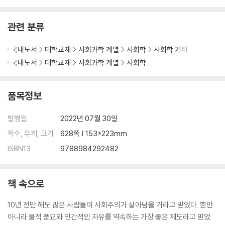
2. 식품의약청(FDA)
3. 소비재안전위원회
관련 분류
4. 환경보호
5. 에너지성
국내도서
대학교재
사회과학 계열
사회학
사회학 기타
6. 시장
국내도서
대학교재
사회과학 계열
사회학
7. 결론
품목정보
제8장 노동자를 보호하는 것은 누구인가?
발행일
2022년 07월 30일
1. 노동조합과 노동자
2. 정부와 노동자
쪽수, 무게, 크기
628쪽 | 153*223mm
3. 보호받을 길 없는 노동자
ISBN13
9788984292482
4. 사용자 간의 경쟁
5. 결론
책 속으로
제9장 인플레이션에 대한 치료
10년 전만 해도 많은 사람들이 사회주의가 살아남을 거라고 믿었다. 뿐만
1. 화폐의 다양한 형태
아니라 물적 풍요와 인간적인 자유를 약속하는 가장 좋은 제도라고 믿었