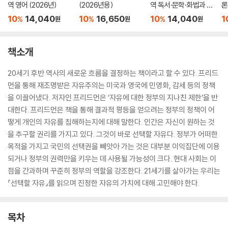
역 영어 (2026년)
(2026년용)
역 독서·문학·화법과 작
론
문 (2026년)
(
10
14,040
10
16,650
10
14,040
1
%
%
%
원
원
원
책소개
20세기 후반 역사의 새로운 흐름을 결정하는 책이라고 할 수 있다. 프리드
먼을 통해 재조명받은 자유주의는 미국과 영국에 민영화, 감세 등의 정책
을 이끌어냈다. 저자인 프리드먼은 ‘자유에 대한 정부의 지나친 제한’을 반
대한다. 프리드먼은 책을 통해 결과적 평등을 얻으려는 정부의 정책이 어
떻게 개인의 자유를 침해하는지에 대해 말한다. 인간은 자신이 원하는 것
을 추구할 권리를 가지고 있다. 그것이 바로 선택할 자유다. 정부가 어떠한
목적을 가지고 국민의 선택권을 빼앗아 가는 것은 대부분 이익집단에 이용
되거나 정부의 권력만을 키우는 데 사용될 가능성이 크다. 현대 사회는 이
점을 간과하며 꾸준히 정부의 역할을 강조한다. 21세기를 살아가는 우리는
『선택할 자유』를 읽으며 진정한 자유의 가치에 대해 고민해야 한다.
목차