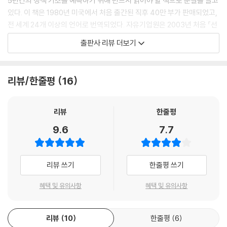
5년간의 정책 기조를 예측하기 위해 반드시 읽어야 할 책으로 눈길을 끌고
부록A 1928년의 미국 사회당 강령
있다. 이 책은 1980년 미국에서 처음 출간된 직후 40만 부가 판매되었고,
부록B 연방정부세출제한을 위한 개헌안
전 세계 24개 이상의 언어로 번역되었다. 자유기업원은 2003년 처음 『선
주석
택할 자유』 번역서를 출간했다. 그러다 최근 경제 도서를 처음 접하는 독자
출판사 리뷰 더보기
들도 쉽게 읽을 수 있도록 문체를 가다듬고 세련된 디자인으로 리뉴얼하여
출간하게 되었다. 자유기업원의 자유주의 시리즈 78번째 책으로, yes24
와 교보문고를 비롯한 국내 온·오프라인 서점에서 구입할 수 있다.
리뷰/한줄평
16
밀턴 프리드먼은 20세기를 대표하는 가장 영향력 있는 경제학자다. 그는
당시 경제학계의 주류였던 케인스주의를 정면으로 비판했다. 케인스는 정
리뷰
한줄평
부의 적극적인 개입을 주장했던 경제학자였다. 케인스주의는 당시의 선진
9.6
7.7
국들을 사회주의로 이끌었다. 반면 프리드먼은 작은 정부와 자유를 강조하
며 자유주의와 시장경제를 옹호했다. 프리드먼은 세계 경제를 케인스주의
에서 벗어나게 할 대항마로 떠올랐다. 프리드먼의 이론은 사회적으로도 큰
리뷰 쓰기
한줄평 쓰기
반향을 일으켰다. 그의 이론은 레이건 정부의 정책에 영향을 끼치기도 했
다. 경제 활성화를 이끈 업적으로 1976년 노벨경제학상을 수상했다. 198
혜택 및 유의사항
혜택 및 유의사항
8년에는 대통령 자유 훈장을 받기도 했다.
리뷰
10
한줄평
6
인간은 자신이 원하는 것을 추구할 권리를 가지고 있다. 정치·종교·사회 등