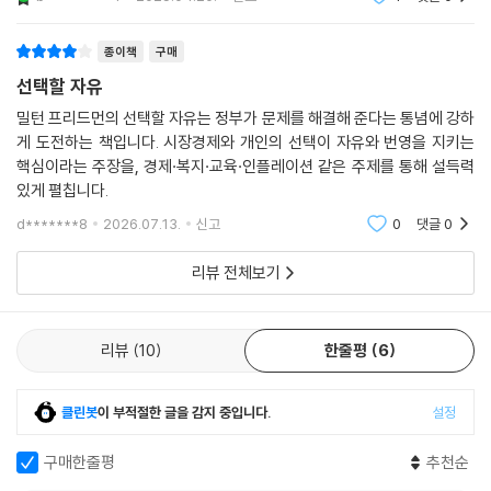
이라면 나라가 무
한다. 이러한 사례는 아직까지도 빈번하게 발생하고 있다. 21세기를 살아
가는 우리가 『선택할 자유』를 읽어야 하는 이유이다.
종이책
구매
선택할 자유
밀턴 프리드먼의 선택할 자유는 정부가 문제를 해결해 준다는 통념에 강하
게 도전하는 책입니다. 시장경제와 개인의 선택이 자유와 번영을 지키는
핵심이라는 주장을, 경제·복지·교육·인플레이션 같은 주제를 통해 설득력
있게 펼칩니다.
d*******8
2026.07.13.
신고
0
댓글
0
리뷰 전체보기
리뷰
10
한줄평
6
클린봇
이 부적절한 글을 감지 중입니다.
설정
구매한줄평
추천순