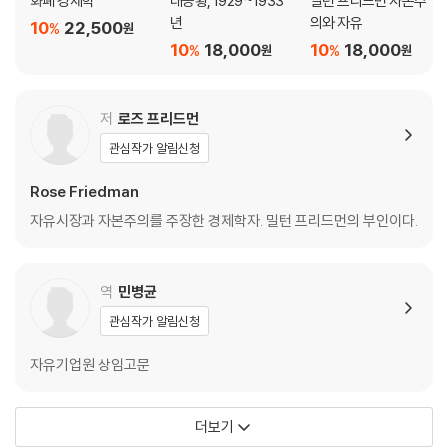
화폐 경제학
대공황, 1929~1933
밀턴 프리드먼 자본주
2. 기회의 평등
년
의와 자유
10
22,500
%
원
3. 결과의 평등
10
18,000
10
18,000
%
%
원
원
4. 결과의 평등을 지지하는 것은 누구인가?
5. 평등주의적 정책의 결과
6. 자본주의와 평등
저
로즈 프리드먼
7. 결론
관심작가 알림신청
제6장 학교교육, 무엇이 문제인가?
Rose Friedman
자유시장과 자본주의를 주장한 경제학자. 밀턴 프리드먼의 부인이다.
1. 초·중등교육 문제
2. 초·중고등학교 수업료 쿠폰 제도
3. 수업료 쿠폰 제도에 대한 장애
역
민병균
4. 고등교육 문제
관심작가 알림신청
5. 고등교육 문제에 대한 해결방안
6. 결론
자유기업원 상임고문
제7장 소비자는 누가 보호하는가?
더보기
1. 주간통상위원회(ICC)