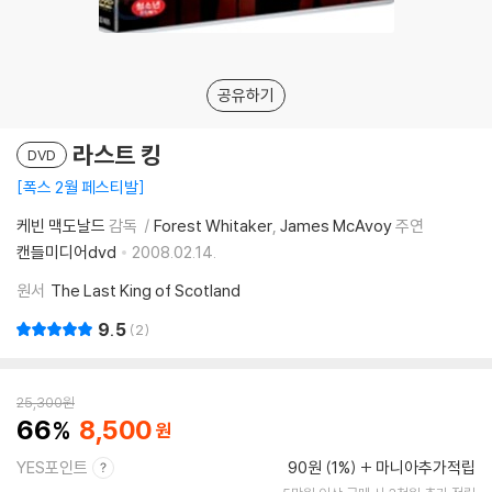
공유하기
라스트 킹
DVD
폭스 2월 페스티발
케빈 맥도날드
감독
Forest Whitaker
James McAvoy
주연
캔들미디어dvd
2008.02.14.
원서
The Last King of Scotland
9.5
2
25,300
원
66
8,500
YES포인트
90원 (1%)
마니아추가적립