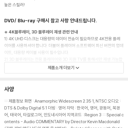
높은 스릴러!
DVD/ Blu-ray 구매시 참고 사항 안내드립니다.
※ 4K블루레이, 3D 블루레이 재생 관련 안내
1) 4K UHD 디스크는 대용량의 데이터 전송이 필요하므로 4K전용 플레
이어를 사용하셔야 합니다. 더불어 플레이어 소프트웨어 최신 버전의 업데
이트, 대용량 케이블 사용이 필수입니다.
2) 3D 블루레이는 전용 플레이어와 3D 지원 TV를 통해서만 재생 가능합
니다.
제품소개 더보기
※ 아웃케이스/구성품/포장 상태
1) 제작/배송 과정에서 경미한 아웃케이스 주름, 모서리 눌림 및 갈라짐이
사양
발생할 수 있습니다. 반품을 원하실 경우 미개봉 상태로 문의 부탁드립니
다.
::: 제품정보 화면 : Anamorphic Widescreen 2.35:1, NTSC 오디오 :
2) 스틸북 케이스 제작 과정에서 기포 혹은 경미한 인쇄 오류가 발생할 수
DTS & Dolby Digital 5.1 더빙 : 영어 자막 : 한국어, 영어, 광동어, 북경
있습니다.
어, 태국어, 타갈로그어, 인도네시아어 지역코드 : Region 3 ::: Special c
3) 렌티큘러 스틸북의 경우, 보호필름이 붙어 판매되기도 합니다. 보호필
ontents - Audio COMMENTARY by Director Kevin Macdonald
름 손상에 의한 교환/반품은 불가합니다.