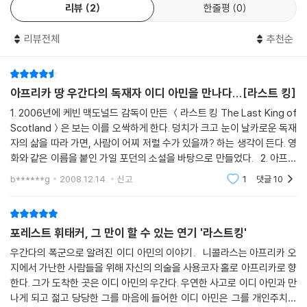
리뷰
2
한줄평
0
리뷰전체
추천순
아프리카 땅 우간다의 독재자 이디 아민을 만나다...[라스트 킹]
1. 2006년에 케빈 맥도널드 감독이 만든 ＜라스트 킹 The Last King of
Scotland＞은 보는 이를 오싹하게 한다. 덩치가 크고 눈이 날카로운 독재
자의 삶을 따라 가면, 사람이 어찌 저럴 수가 있을까? 하는 생각이 든다. 영
화와 같은 이름을 붙인 가일 포던의 소설을 바탕으로 만들었다. 2. 아프리
카 지도를 보면 가운데 아래쯤에 있는 나라 우간다, 영국의 다스림을 받다
b******g
2008.12.14.
신고
1
댓글
10
가 196
포레스트 휘태커, 그 만이 할 수 있는 연기 '라스트킹'
우간다의 폭군으로 알려진 이디 아민의 이야기. 니콜라스는 아프리카 오
지에서 가난한 사람들을 위해 자신의 의술을 사용코자 홀로 아프리카로 향
한다. 그가 도착한 곳은 이디 아민의 우간다. 우연한 사고로 이디 아민과 만
나게 되고 젊고 당당한 그를 마음에 들어한 이디 아민은 그를 개인주치의