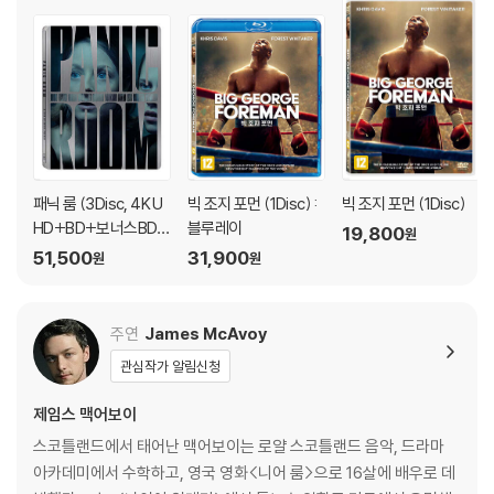
패닉 룸 (3Disc, 4K U
빅 조지 포먼 (1Disc) :
빅 조지 포먼 (1Disc)
HD+BD+보너스BD
블루레이
19,800
원
스틸북 한정판) : 블루
51,500
31,900
원
원
레이
주연
James McAvoy
관심작가 알림신청
제임스 맥어보이
스코틀랜드에서 태어난 맥어보이는 로얄 스코틀랜드 음악, 드라마
아카데미에서 수학하고, 영국 영화<니어 룸>으로 16살에 배우로 데