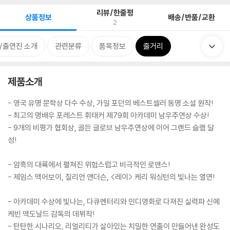
리뷰/한줄평
상품정보
배송/반품/교환
2
/출연진 소개
관련분류
품목정보
줄거리
제품소개
- 영국 유명 문학상 다수 수상, 가일 포던의 베스트셀러 동명 소설 원작!
- 최고의 명배우 포레스트 휘태커 제79회 아카데미 남우주연상 수상!
- 9개의 비평가 협회상, 골든 글로브 남우주연상에 이어 그랜드 슬램 달
성!
- 암흑의 대륙에서 펼쳐진 위험스럽고 비극적인 로맨스!
- 제임스 맥어보이, 질리언 앤더슨, <레이> 케리 워싱턴의 빛나는 열연!
- 아카데미 수상에 빛나는, 다큐멘터리와 인디영화로 다져진 실력파 신예
케빈 맥도날드 감독의 데뷔작!
- 탄탄한 시나리오, 리얼리티가 살아있는 치밀한 연출이 만들어낸 완성도