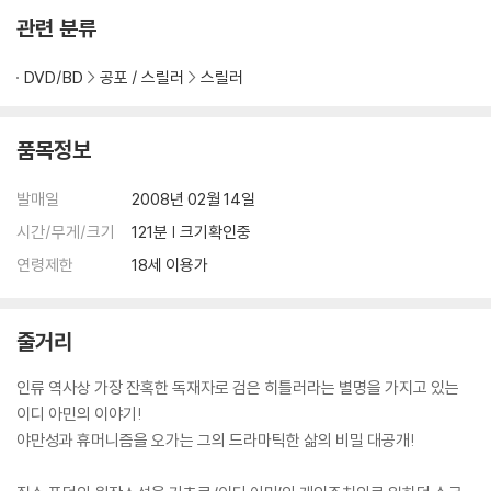
관련 분류
DVD/BD
공포 / 스릴러
스릴러
품목정보
발매일
2008년 02월 14일
시간/무게/크기
121분 | 크기확인중
연령제한
18세 이용가
줄거리
인류 역사상 가장 잔혹한 독재자로 검은 히틀러라는 별명을 가지고 있는
이디 아민의 이야기!
야만성과 휴머니즘을 오가는 그의 드라마틱한 삶의 비밀 대공개!