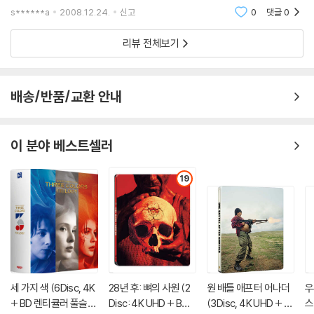
로 고용한다.인간적인 모습에서 점차 권력자로 변모하는 이디 아민의 신임
s******a
2008.12.24.
신고
0
댓글
0
을 받으며 권
리뷰 전체보기
배송/반품/교환 안내
이 분야 베스트셀러
19
세 가지 색 (6Disc, 4K
28년 후: 뼈의 사원 (2
원 배틀 애프터 어나더
우
+ BD 렌티큘러 풀슬립
Disc: 4K UHD + BD
(3Disc, 4K UHD + B
스