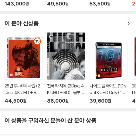
트릴로지 박스 한정판)
스틸북 한정판) : 블루
D + BD Bonus 스틸북
립
143,000
49,500
53,500
2
원
원
원
: 블루레이
레이
한정판) : 블루레이
루
이 분야 신상품
19
28년 후: 뼈의 사원 (2
천국와 지옥 (2Disc, 4
나이트 플라이트 (1Dis
2
Disc, 4K UHD + BD
K UHD + BD) : 블루레
c, 4K UHD Only) : 블
D
초회한정 슬립케이스
이
루레이
스
44,500
86,000
39,600
4
원
원
원
한정판) : 블루레이
레
이 상품을 구입하신 분들이 산 분야 상품