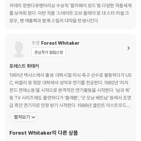
※ 디스크 외관 불량
카데미 장편다큐멘터리상 수상작 '할러웨이 로드'등 다양한 작품세계
디스크에 미세한 잔 흠집이 남아있거나 인쇄 면이 깨끗하지 않은 경우가
를 보여줘 왔다. 이번 작품 '스테이트 오브 플레이'로 대 스타 러셀 크
있으며, 상품의 불량이 아닙니다. 단, 재생에 이상이 있는 경우에는 불량으
로우, 벤 애플렉과 함께 스릴러 대작을 탄생시킨다.
로 인한 반품/교환이 가능합니다.
※ 교환/반품 안내
주연
Forest Whitaker
1) 불량으로 인한 교환/반품 요청 시에는 불량 확인을 위해 개봉 시의 동영
관심작가 알림신청
상을 요청할 수 있으며, 동영상이 없는 경우 교환/반품이 제한될 수 있습니
다.
포레스트 휘태커
관련 사진과 동영상 및 재생 기기 모델명을 첨부하여 첨부하여 고객센터에
1961년 텍사스에서 출생. 대학시절 미식 축구 선수로 활동하다가 US
문의 바랍니다.
C, 버클리 등 멍문 대학에서 성악과 연기를 전공한다. 1982년 ‘리치
2) 사양 오인지, 오 구매, 변심 사유로의 반품은 제품 개봉 전에만 운임비
몬드 연애소동’을 시작으로 본격적인 연기활동을 시작한다. ‘남과 북’
부담 후 처리 가능합니다.
등 TV 시리즈에도 출연하다가 ‘플래툰’, ‘굿 모닝 베트남’ 등에서 조연
3) 스틸북 한정판, 초회 한정판의 경우 제작 수량이 한정되어 있고, 택배
급 흑인 연기자로 인정 받기 시작한다. 1988년 클린트 이스트우드의
이동 과정에서의 손상이 발생하면, 재 판매가 어려우므로 신중한 구매 선
‘버드’에서 전설적인 뮤지션 찰리 파커 역으로 깐느 영화제 최우수 남
택을 부탁드립니다.
펼쳐보기
우주연상을 수상하며 할리우드의 정상급 연기자로 성공한다. 이후
4) 한정판 상품의 변심, 오구매로 인한 반품은 회송된 상품의 상태 확인 후
‘자니 핸섬’ ‘크라잉 게임’ ‘스피시즈’ ‘스모크’ ‘고스트 독’ 등 최고의 영
진행이 가능합니다. 택배 이동 중 파손이 발생하지 않도록 완충 포장을 부
Forest Whitaker
의 다른 상품
화들에 출연하며 전성
탁드립니다.