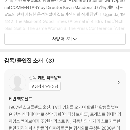
(감독 케빈 맥도날드의 영화 음성해설) - Deleted Scenes with Optio
4) 본품 보호를 위해 노란색의 카톤 박스로 재포장한 경우, 카톤박스 손상
nal COMMENTARY by Director Kevin Macdonald (감독 케빈 맥도
에 의한 교환/반품은 불가합니다.
날드의 선택 가능한 음성해설이 곁들여진 영화 삭제 장면) 1. Uganda, 19
5) 아웃케이스/구성품/포장 상태 불량에 의한 교환/반품 신청시 불량 확
48 2. The Mission3. Good Times (Alternate) 4. Idi's Test/Nich
인을 위해 개봉 시의 동영상을 요청할 수 있으며, 동영상이 없는 경우 교
olas' Suit 5. The Same Woman 6. The Press Conference (Alter
환/반품이 제한될 수 있습니다.
nate) 7. Stone Leaves/Nicholas Prepares - DOCUMENTARY: C
사양 더보기
apturing IDI AMIN (캡쳐링 이디아민 다큐멘터리) - FORREST WHITA
※ 디스크 재생 불량
KER "IDI AMIN" (포레스트 휘태커 “이디 아민”) - FOX Movie Channel
1) 기기 문제로 인해 발생하는 재생 불량 현상에 대해서는 반품/교환이 불
Presents : Casting Session - THE LAST KING OF SCOTLAND
감독/출연진 소개
3
가하니 최신 소프트웨어로 업데이트된 DVD/BD 전용 기기에서 재생하실
(라스트 킹 캐스팅 세션) - Theatrical Trailer (극장 예고편)
것을 권유해 드립니다.
2) 정전기와 먼지로 인해 재생이 원활하지 않은 경우가 있습니다. 디스크
감독
케빈 맥도날드
를 마른 천으로 닦으시거나, DVD 클리너 등 전용 제품을 이용하면 대부분
관심작가 알림신청
해결됩니다.
3) 일부 PC 연결형 ODD의 경우 호환 상의 문제로 정상적인 디스크도 재
케빈 맥도날드
생이 불가능한 경우가 있습니다. 독립형 전용 플레이어 사용을 권장드리
1967년 스코틀랜드 출신. TV와 영화를 오가며 활발한 활동을 벌여
며, ODD 사용으로 인한 재생 불량의 경우 교환 시에도 동일한 오류가 발
온 만능 엔터테이너로 산악 영화 '더 터칭 보이드', 포레스트 휘태커와
생할 수 있음을 알려드립니다.
제임스 맥어보이가 주연한 '라스트 킹', 자동차와 배기 가스로 가득한
런던 거리에서 사람들의 이야기를 듣는 형식으로 구성된 2000년 아