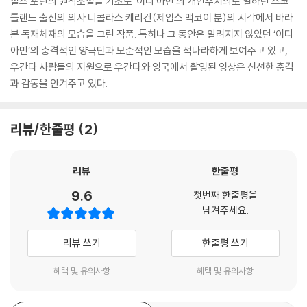
질스 포던의 원작소설을 기초로 ‘이디 아민’의 개인주치의로 일하던 스코
틀랜드 출신의 의사 니콜라스 캐리건(제임스 맥코이 분)의 시각에서 바라
본 독재체재의 모습을 그린 작품. 특히나 그 동안은 알려지지 않았던 ‘이디
아민’의 충격적인 양극단과 모순적인 모습을 적나라하게 보여주고 있고,
우간다 사람들의 지원으로 우간다와 영국에서 촬영된 영상은 신선한 충격
과 감동을 안겨주고 있다.
리뷰/한줄평
2
리뷰
한줄평
9.6
첫번째 한줄평을
남겨주세요.
리뷰 쓰기
한줄평 쓰기
혜택 및 유의사항
혜택 및 유의사항