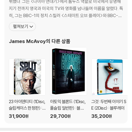
뷔했다. 그는 <나이아 연대기>에서 툼누스 역할로 미국에서 유명해
지기 전까지 영국과 미국의 TV와 영화를 넘나들며 이름을 알렸다. 특
히, 그는 BBC-1의 정치 스릴러 <스테이트 오브 플레이>와 BBC-2
의 <얼리 도어스>에서의 연기로 찬사를 받았으며, <인사이드 아임
펼쳐보기
댄싱>에서는 근육질이지만 영양실조 희생자가 된 로리 오시아 역으
로 그 연기력을 인정받기도 했다. 그의 이름을 알린 <나니아 연대기:
James McAvoy
의 다른 상품
사자, 마녀 그리고 옷장>로 2006년 엠파이어 영
23 아이덴티티 (1Disc,
아토믹 블론드 (1Disc,
그것: 두번째 이야기 S
슬립케이스 한정판) :
풀슬립 일반판) : 블루
E (2Disc) : 블루레이
블루레이
레이
31,900
29,700
35,200
원
원
원