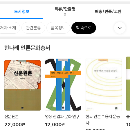
리뷰/한줄평
도서정보
배송/반품/교환
0
저자 소개
관련분류
품목정보
책 속으로
한나래 언론문화총서
신문원론
영상 산업과 문화 연구
한국 언론 수용자 운동
풍
사
22,000
12,000
1
원
원