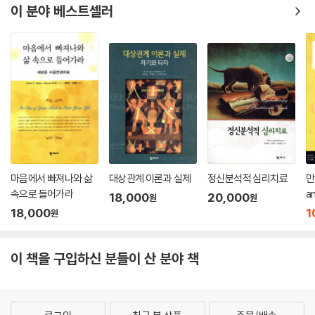
이 분야 베스트셀러
마음에서 빠져나와 삶
대상관계 이론과 실제
정신분석적 심리치료
만
속으로 들어가라
a
18,000
20,000
원
원
18,000
1
원
이 책을 구입하신 분들이 산 분야 책