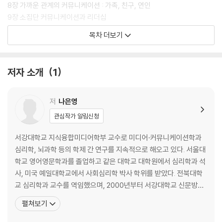
8장 가까운 관계의 커뮤니케이션 : 가족, 친구, 연인
9장 소집단 커뮤니케이션과 리더십
10장 집단 간, 문화 간, 세대 간 커뮤니케이션
목차 더보기
11장 설득 커뮤니케이션과 그 응용
12장 공공 연설의 준비와 활용
13장 매스 커뮤니케이션과 인간
저자 소개
1
14장 통합 미디어 시대의 인간 커뮤니케이션
저
나은영
관심작가 알림신청
서강대학교 지식융합미디어학부 교수로 미디어·커뮤니케이션학과
심리학, 뇌과학 등의 학제 간 연구를 지속적으로 해오고 있다. 서울대
학교 영어영문학과를 졸업하고 같은 대학교 대학원에서 심리학과 석
사, 미국 예일대학교에서 사회심리학 박사 학위를 받았다. 전북대학
교 심리학과 교수를 역임했으며, 2000년부터 서강대학교 신문방송
학과 교수로 재직하고 있다. 융합 학문적 저서 《미디어 심리학》으로
펼쳐보기
한국방송학회 학술상(2010)을 수상했으며 이 외에도 《인간 커뮤니
케이션과 미디어》, 《엔터테인먼트 심리학》(공저) 등의 저서가 있다.