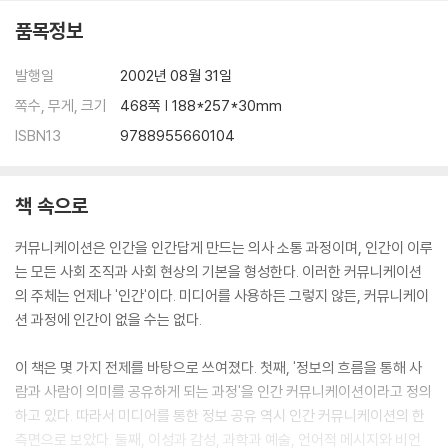
품목정보
발행일
2002년 08월 31일
쪽수, 무게, 크기
468쪽 | 188*257*30mm
ISBN13
9788955660104
책 속으로
커뮤니케이션은 인간을 인간답게 만드는 의사 소통 과정이며, 인간이 이루
는 모든 사회 조직과 사회 현상의 기본을 형성한다. 이러한 커뮤니케이션
의 주체는 언제나 '인간'이다. 미디어를 사용하든 그렇지 않든, 커뮤니케이
션 과정에 인간이 없을 수는 없다.
이 책은 몇 가지 전제를 바탕으로 쓰여졌다. 첫째, '정보의 흐름을 통해 사
람과 사람이 의미를 공유하게 되는 과정'을 인간 커뮤니케이션이라고 정의
하고 있다. 따라서 미디어를 통한 정보 공유 역시 인간 커뮤니케이션의 한
측면으로 보았다. 둘째, 이성과 감성, 과학과 예술, 언어적 메시지와 비언