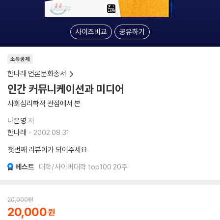
사이즈비교
공유하기
소득공제
한나래 언론문화총서
인간 커뮤니케이션과 미디어
사회심리학적 관점에서 본
나은영
저
한나래
2002.08.31.
첫번째 리뷰어가 되어주세요
베스트
대학/사이버대학 top100 20주
20,000
원
20,000