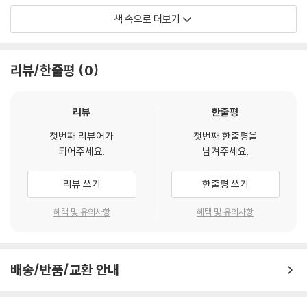
어적 메시지, 남성과 여성, 동양과 서양 등의 대립 개념을 우열 개념이 아니
책 속으로 더보기
라 대등한 공존 개념으로 분석하고자 했다. 셋째, 사람과 사람을 연결해 주
는 수단으로서의 미디어를 인간 커뮤니케이션 속에 통합시키고자 노력하
였다. 미디어와 사람이 하나가 되어 네트워크를 형성하는 통합 커뮤니케이
리뷰/한줄평
0
션 구조가 미래의 커뮤니케이션 체계라고 할 때, 이것은 인간이 중심이 된
하나의 '열린 커뮤니케이션 체계'로서 기능한다고 보았기 때문이다. 넷째,
사회 심리학, 커뮤니케이션학, 언어학, 예술을 커뮤니케이션이라는 하나
리뷰
한줄평
의 분석틀 속에 담고자 노력했다. 다섯째, 딱딱한 이론과 살아 있는 실제 사
첫번째 리뷰어가
첫번째 한줄평을
례를 조화시키고 보편적 원리와 문화 특수성 사이에 균형을 이루고자 했
되어주세요.
남겨주세요.
다. 끝으로, 인간 자체와 그들 사이에 이루어지는 커뮤니케이션 과정을 따
뜻한 눈으로 바라볼 수 있는 낙관적인 인간상을 유지하고자 했다. 커뮤니
리뷰 쓰기
한줄평 쓰기
케이션을 통해 행복해질 수 있는 인간의 모습을 추구하는 것이 목표였다고
할 수 있다.
혜택 및 유의사항
혜택 및 유의사항
--- p.
배송/반품/교환 안내