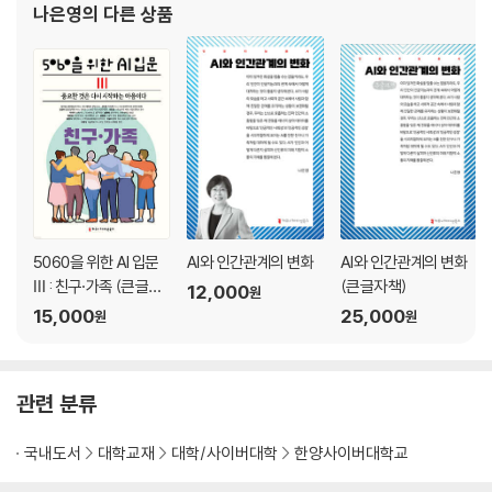
나은영
의 다른 상품
한국언론학회 학술상(2016)을 수상한 “미디어 공간 인식과 프
5060을 위한 AI 입문
AI와 인간관계의 변화
AI와 인간관계의 변화
Ⅲ : 친구·가족 (큰글자
(큰글자책)
12,000
원
책)
15,000
25,000
원
원
관련 분류
국내도서
대학교재
대학/사이버대학
한양사이버대학교