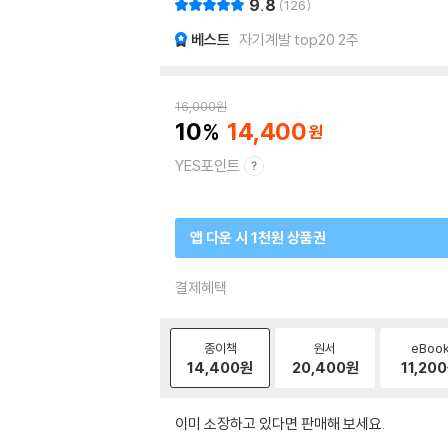
9.8
126
베스트
자기계발 top20 2주
16,000
원
10
14,400
YES포인트
앱 다운 시 1천원 상품권
결제혜택
종이책
원서
eBoo
14,400
원
20,400
원
11,200
이미 소장하고 있다면 판매해 보세요.