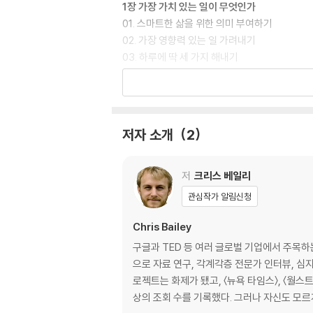
1장 가장 가치 있는 일이 무엇인가
01. 스마트한 삶을 위한 의미 부여하기
02. 가장 영향력 있는 일 가려내기
03. 하루에 딱 세 가지 해내기
04. 생물학적 황금 시간대 파악하기
2장 시간을 갉아먹는 유혹의 씨앗
05. 거들떠보기 싫은 일과 친해지기
저자 소개
2
06. 미래의 자신에게 편지 쓰기
07. 매일 규칙적으로 인터넷 차단하기
저
크리스 베일리
3장 오래 일하지 마라
관심작가 알림신청
08. ‘나인 투 파이브’에서 벗어나기
09. 주 20시간 일하고 행복하게 살기
Chris Bailey
10. 메이커 스케줄인가, 매니저 스케줄인가
구글과 TED 등 여러 글로벌 기업에서 주목하
11. 허드렛일 한꺼번에 해치우기
으로 자료 연구, 각계각층 전문가 인터뷰, 심
로젝트는 화제가 됐고, 〈뉴욕 타임스〉, 〈월스
4장 사유의 공간 비우기
상의 조회 수를 기록했다. 그러
12. 영향력 낮은 일 단순화하기