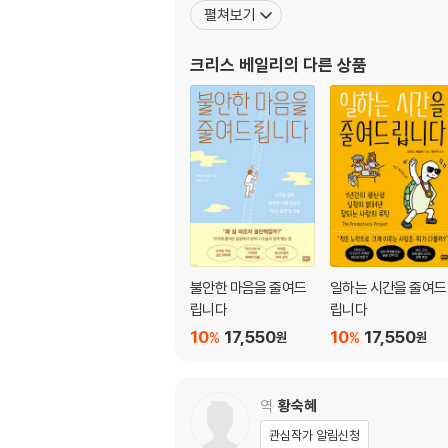
펼쳐보기
13. 보조 업무에 집중하는 빈도 낮추기
14. 시간 가치가 낮은 일 위임하기
크리스 베일리
의 다른 상품
5장 마음의 고요 찾기
15. 할 일 목록 만들기와 머릿속 비우기
16. 일상에서 한발 물러나 관찰하기
17. 생각이 방랑하는 시간 갖기
6장 주의력 근육 단련하기
18. 속도를 늦추고 의식적으로 일하기
19. 디지털 단식하기
20. 한 번에 한 가지만 하기
불안한 마음을 줄여드
일하는 시간을 줄여드
21. 마음챙김과 명상을 일상화하기
립니다
립니다
10
17,550
10
17,550
%
%
원
원
7장 에너지 재충전하기
22. 작은 변화로 식습관 개선하기
23. 에너지를 위해 마시기
역
황숙혜
24. 운동으로 뇌 기능 키우기
관심작가 알림신청