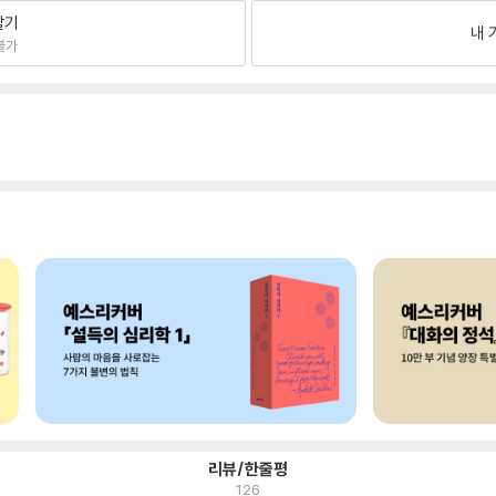
팔기
내 
불가
리뷰/한줄평
126