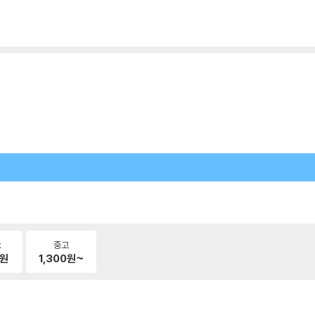
k
중고
원
1,300
원~