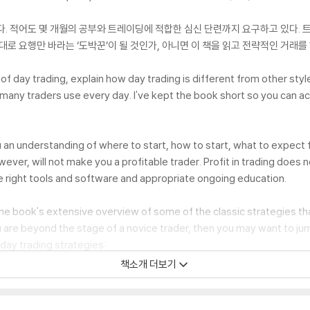
다. 적어도 몇 개월의 공부와 트레이딩에 적합한 심신 단련까지 요구하고 있다.
대로 요행만 바라는 ‘도박꾼’이 될 것인가, 아니면 이 책을 읽고 전략적인 거래를 
of day trading, explain how day trading is different from other sty
many traders use every day. I've kept the book short so you can act
u an understanding of where to start, how to start, what to expect
wever, will not make you a profitable trader. Profit in trading does
he right tools and software and appropriate ongoing education.
e book's extensive overview of some of the classic strategies that 
ou are beyond the stage of a novice trader, then you may want to j
day trading strategies:
책소개 더보기
ou must approach trading very, very seriously. As such, I wake up ea
g station before the markets open in New York. I am awake. I am ale