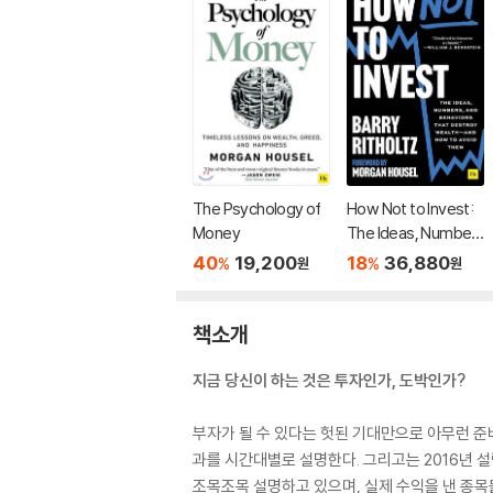
The Psychology of
How Not to Invest:
Money
The Ideas, Number
s, and Behaviors Th
40
19,200
18
36,880
%
%
원
원
at Destroy Wealth-
-And How to Avoid
Them
책소개
지금 당신이 하는 것은 투자인가, 도박인가?
부자가 될 수 있다는 헛된 기대만으로 아무런 준
과를 시간대별로 설명한다. 그리고는 2016년 
조목조목 설명하고 있으며, 실제 수익을 낸 종목들