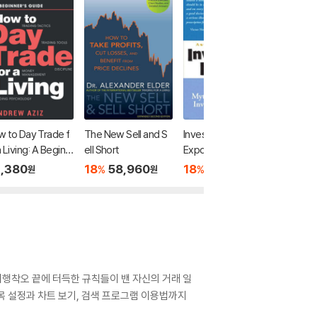
 to Day Trade f
The New Sell and S
Investment Fables:
If It's Ra
a Living: A Beginn
ell Short
Exposing the Myths
Buy Sta
s Guide to Tradin
of "Can't Miss" Inves
,380
18
58,960
18
51,640
43,2
%
%
원
원
원
ools and Tactics,
tment Strategies
ney Managemen
Discipline and Tra
g Psychology
시행착오 끝에 터득한 규칙들이 밴 자신의 거래 일
목 설정과 차트 보기, 검색 프로그램 이용법까지