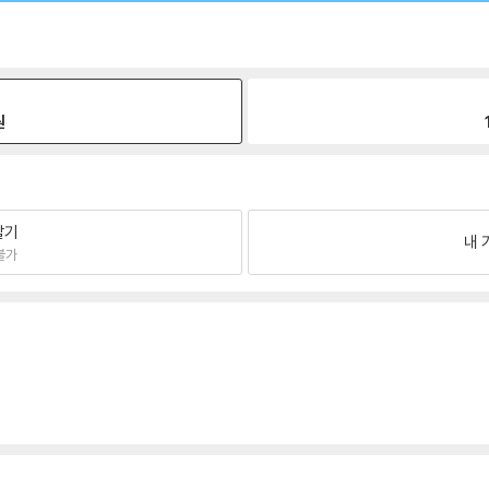
원
팔기
내 
불가