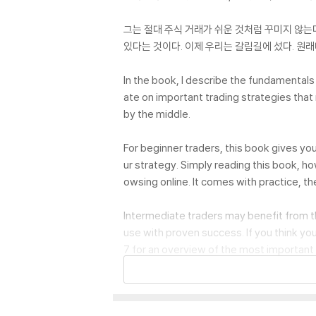
그는 절대 주식 거래가 쉬운 것처럼 꾸미지 않는
있다는 것이다. 이제 우리는 갈림길에 섰다. 원래
In the book, I describe the fundamentals 
ate on important trading strategies that 
by the middle.
For beginner traders, this book gives yo
ur strategy. Simply reading this book, ho
owsing online. It comes with practice, t
Intermediate traders may benefit from th
use with proven success. If you think y
7 for an overview of the most important 
Day trading is not gambling or a hobby. Y
sed, eat breakfast, and fire up my tradin