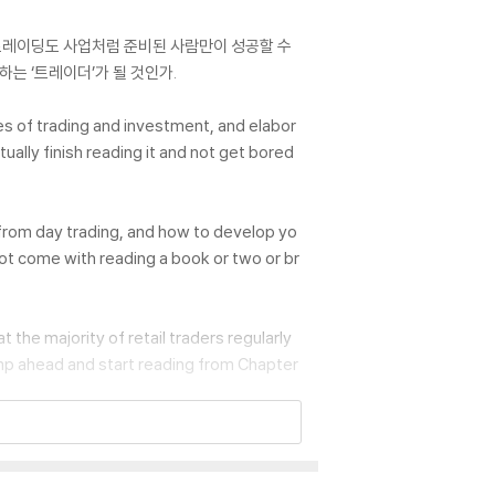
 트레이딩도 사업처럼 준비된 사람만이 성공할 수
하는 ‘트레이더’가 될 것인가.
les of trading and investment, and elabor
ually finish reading it and not get bored
 from day trading, and how to develop yo
 not come with reading a book or two or br
the majority of retail traders regularly
ump ahead and start reading from Chapter
rly, go for a run, take a shower, get dres
rt. I am motivated when I sit down and st