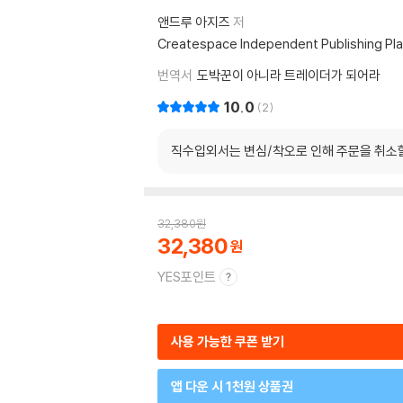
앤드루 아지즈
저
Createspace Independent Publishing Pl
번역서
도박꾼이 아니라 트레이더가 되어라
10.0
2
직수입외서는 변심/착오로 인해 주문을 취소
32,380
원
32,380
YES포인트
사용 가능한 쿠폰 받기
앱 다운 시 1천원 상품권