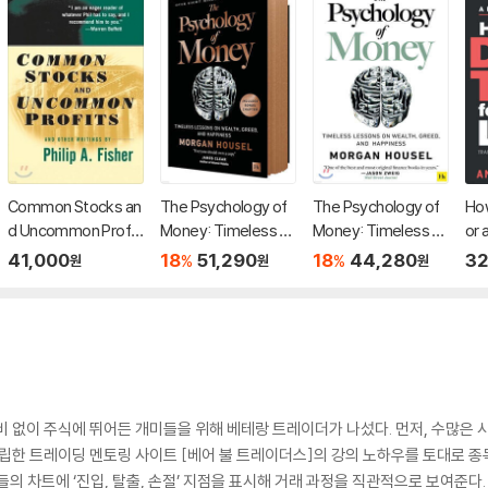
Common Stocks an
The Psychology of
The Psychology of
How
d Uncommon Profit
Money: Timeless L
Money: Timeless L
or 
s and Other Writing
essons on Wealth,
essons on Wealth,
er'
41,000
18
51,290
18
44,280
32
%
%
원
원
원
s, 2/E
Greed, and Happine
Greed, and Happine
g T
ss
ss
Mo
t, 
din
비 없이 주식에 뛰어든 개미들을 위해 베테랑 트레이더가 나섰다. 먼저, 수많은 
설립한 트레이딩 멘토링 사이트 [베어 불 트레이더스]의 강의 노하우를 토대로 종
의 차트에 ‘진입, 탈출, 손절’ 지점을 표시해 거래 과정을 직관적으로 보여준다.