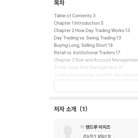
art working on the list of stocks I will
목차
et. Whatever your routine is, starting the
Table of Contents 3
ABCD Pattern Trading
Chapter 1 Introduction 5
Bull Flag Momentum Trading
Chapter 2 How Day Trading Works 13
Top Reversal Trading
Day Trading vs. Swing Trading 13
Bottom Reversal Trading
Buying Long, Selling Short 14
Moving Average Trend Trading
Retail vs. Institutional Traders 17
VWAP Trading
Chapter 3 Risk and Account Managemen
Support and Resistance Trading
Three-Step Risk Management 31
Trading Psychology and Risk Manageme
For each strategy, I explain:
Chapter 4 How to Find Stocks for Trade
Alpha Predators 37
1. How to find the Stock in Play for trade
Real Time Intraday Scans 45
2. What indicators I am using on my chart
Planning the Trade Based on Scanners 5
저자 소개
1
3. When I enter the trade
Chapter 5 My Tools and Platforms 52
4. When I exit the trade (profit taking)
What Broker to Use? 52
5. What is my stop loss
Trading Platform and Market Data 54
저
앤드루 아지즈
Watch List and Scanner 55
관심작가 알림신청