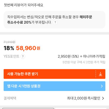
첫번째 리뷰어가 되어주세요
직수입외서는 변심/착오로 인해 주문을 취소할 경우
해외주문
취소수수료 20%
가 부과됩니다.
71,910
원
18
58,960
YES포인트
2,950원 (5%)
마니아추가적립
5만원 이상 구매 시 2천원 추가 적립
사용 가능한 쿠폰 받기
앱 다운 시 1천원 상품권
결제혜택
최대 2,000원 즉시할인