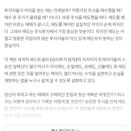
투자자들이 이익을 얻는 때는 언제일까? 저평가된 주식을 매수했을 때?
매수 후 주가가 올랐을 때? 아니다. 바로 주식을 매도했을 때다. 매도를 해
야만 비로소 매매가 끝나고, 매도를 해야만 실질적인 이익이 손에 쥐어진
다. 그래서 매도는 주식투자에서 가장 중요한 부분이다. 하지만 매도는 어
렵고 엄중한 작업이라 많은 투자자들이 자신 있게 매도하지 못하는 것이
현실이다.
이 책은 세계적 베스트셀러 《심리투자 법칙》의 저자이자 트레이더들의 스
승인 알렉산더 엘더 박사가 이익매도, 손절매도, 공매도, 선물매도 등 매도
에 관한 모든 것을 알려주는 책이다. 엘더 박사는 수익을 실현하고 손실을
제한하는 법을 누구나 쉽게 알 수 있도록 설명하고 있다.
당신이 하려고 하는 매매의 구체적인 진입과 청산 계획은 무엇인가? 리스
크는 어떻게 관리하고 기록은 어떻게 할 것인가? 보유한 주식을 언제 매도
할 것인가? 수익을 취할 태세가 되었는가? 이 질문들에 대답하지 못했다
면 이 책을 읽어야 한다.
A detailed look at one of the most underestimated aspec
책소개 더보기