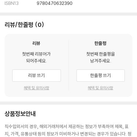
ISBN13
9780470632390
Shorting Fundamentals 224
Finding Stocks to Short 233
Short Interest 237
리뷰/한줄평
0
Chapter 8 Shorting Non-Equity Instruments 243
Shorting Futures 243
Writing Options 252
리뷰
한줄평
Forex 258
첫번째 리뷰어가
첫번째 한줄평을
Questions 265
되어주세요.
남겨주세요.
Answers 279
Part 4 Lessons of the Bear Market 291
리뷰 쓰기
한줄평 쓰기
Chapter 9 Bears Make Money 293
The Bear Was Beginning to Stir in its Cave 293
혜택 및 유의사항
혜택 및 유의사항
The Sentiment Indicators are Early 295
The Top of the Bull Market 297
Bearish Divergence at the 2007 Top 299
상품정보안내
The Bubble Pops: MGM 300
Shorting a High-Flyer 302
직수입외서의 경우, 해외거래처에서 제공하는 정보가 부족하여 제목, 표
A Bear Market is a Destroyer of Value 304
지, 가격, 유통상태 등의 정보가 미비하거나 변경되는 경우가 있습니다. 정