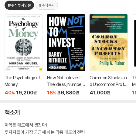
#주식투자입문
#주식투자
The Psychology of
How Not to Invest:
Common Stocks an
T
Money
The Ideas, Number
d Uncommon Profit
M
s, and Behaviors Th
s and Other Writing
e
40
19,200
18
36,880
41,000
1
%
%
원
원
원
at Destroy Wealth-
s, 2/E
G
-And How to Avoid
s
Them
책소개
이익은 매도에서 생긴다!
투자자들이 가장 궁금해 하는 각종 매도의 전략