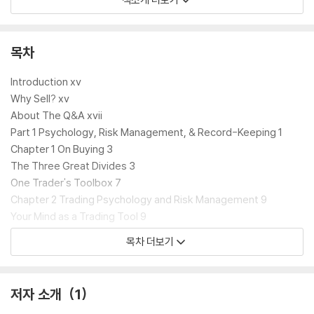
ts of trading-selling
In The New Sell and Sell Short, Second Edition, Dr. Alexander El
der explains how to exit a stock at the right time and how to in
목차
itiate a short position to profit from a stock that is showing w
eakness. Often overlooked, selling properly enables a trader t
Introduction xv
o cut losses and maximize profits. Moreover, short selling in a
Why Sell? xv
weak market can generate big profits and should be a part of
About The Q&A xvii
every trader's arsenal of tools. The new edition contains num
Part 1 Psychology, Risk Management, & Record-Keeping 1
erous examples of short selling stocks from the 2008-2009 b
Chapter 1 On Buying 3
ear market, demonstrating very clearly why traders do thems
The Three Great Divides 3
elves a disservice by only focusing on the long side. In additio
One Trader's Toolbox 7
n, the new edition contains an extensive study guide to help r
Chapter 2 Trading Psychology and Risk Management 9
eaders master the material prior to trading.
Your Mind as a Trading Tool 9
Risk Control 11
목차 더보기
Elder shares real-world examples that show how to manage y
Chapter 3 On Keeping Records 13
our positions by adjusting your exit points as a trade unfolds.
Good Records Lead to Good Trading 13
- Contains new examples and insights from the 2008-2009 m
Trader's Spreadsheet-Basic Accountability 14
저자 소개
1
arket meltdown
Trading Diary-Your Key to Lasting Success 16