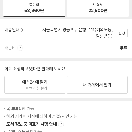
종이책
번역서
58,960
원
22,500
원
배송안내
서울특별시 영등포구 은행로 11(여의도동,
변경
일신빌딩)
배송비
무료
이미 소장하고 있다면 판매해 보세요.
예스24에 팔기
내 가게에서 팔기
바이백 신청 불가
국내배송만 가능
해외 거래처 사정에 의하여 품절/지연 가능
도서 정보 중 미표기 사항 안내
문화비소득공제 가능