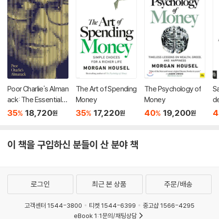
The Road into the Future 343
References 345
Acknowledgments 347
About The Author 349
Poor Charlie's Alman
The Art of Spending
The Psychology of
Sa
ack: The Essential
Money
Money
d
Wit and Wisdom of
h
35
18,720
35
17,220
40
19,200
4
%
%
%
원
원
원
Charles T. Munger
이 책을 구입하신 분들이 산 분야 책
로그인
최근 본 상품
주문/배송
고객센터 1544-3800
티켓 1544-6399
중고샵 1566-4295
eBook 1:1문의/채팅상담