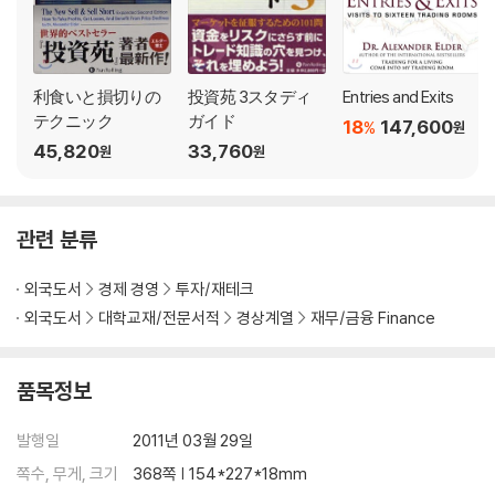
Moving Stops 120
A Safezone Stop 123
Volatility-Drop Trailing Stops 124
Chapter 6 Selling ¿Engine Noise¿ 129
利食いと損切りの
投資苑 3スタディ
Entries and Exits
Weakening Momentum 130
テクニック
ガイド
18
147,600
%
원
An ¿Engine Noise¿ Exit from a Short-Term Trade 132
45,820
33,760
원
원
A Discretionary Exit from a Long-Term Trade 135
Selling Before Earnings Reports 139
The Market Rings a Bell 143
관련 분류
Trading With the New High-New Low Index 148
The Decision Tree for Selling 151
외국도서
경제 경영
투자/재테크
Questions 157
외국도서
대학교재/전문서적
경상계열
재무/금융 Finance
Answers 183
Part 3 How to Sell Short 203
Chapter 7 Shorting Stocks 207
품목정보
Your First Shorts 211
The Asymmetry of Tops and Bottoms 214
발행일
2011년 03월 29일
Shorting Tops 216
쪽수, 무게, 크기
368쪽 | 154*227*18mm
Shorting Downtrends 221