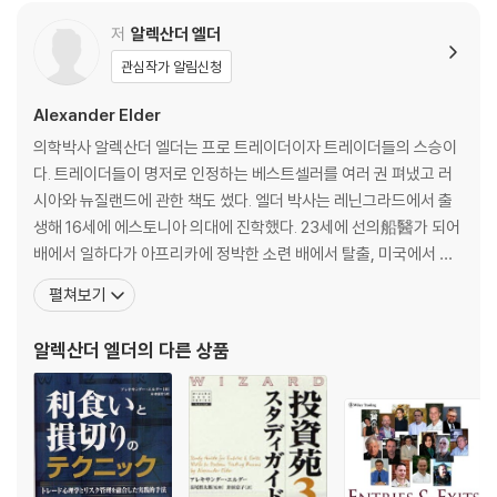
- Includes an extensive study guide with 115 questions and an
How to Document Your Trading Plan 20
swers and 17 chart studies
Margret's Method-Put it on the Wall 24
저
알렉산더 엘더
- Discusses the selling process from a variety of angles: tech
How to Grade Your Performance 24
관심작가 알림신청
nical, fundamental, and psychological
Two Types of Trading 26
- Explains how to maximize winnings in a profitable trade and
Questions 29
Alexander Elder
how to minimize losses when a trade doesn't go as planned
Answers 45
의학박사 알렉산더 엘더는 프로 트레이더이자 트레이더들의 스승이
- Offers detailed guidance for traders of stocks, financial futu
Part 2 How to Sell 57
다. 트레이더들이 명저로 인정하는 베스트셀러를 여러 권 펴냈고 러
res, commodities, and currencies
Chapter 4 Selling at a Target 61
시아와 뉴질랜드에 관한 책도 썼다. 엘더 박사는 레닌그라드에서 출
- Explains how to set profit targets and stop-loss orders prior
Selling at a Moving Average 63
생해 16세에 에스토니아 의대에 진학했다. 23세에 선의船醫가 되어
to entering any trade Other bestselling titles by Elder: Trading
Selling at Envelopes or Channels 71
배에서 일하다가 아프리카에 정박한 소련 배에서 탈출, 미국에서 정
for a Living, Come Into My Trading Room, and Entries and Exits
Selling at Resistance Levels 83
치적 망명을 허가받았다. 뉴욕 시에서 정신과 전문의로 근무했고 컬
펼쳐보기
Chapter 5 Selling on a Stop 95
럼비아대학교에서 강의했다. 정신과 의사 경력 덕분에 트레이딩 심리
Understanding where and when to sell is essential to success
The Iron Triangle 97
를 꿰뚫어 보는 독특한 통찰력을 얻게 되었다. 엘더 박사는 활발히 거
알렉산더 엘더
의 다른 상품
ful trading. The New Sell and Sell Short, Second Edition is the d
Market or Limit Orders 99
래하는 트레이더이지만 가르침을 쉬지 않고 있다. 미국과 해외에서
efinitive reference to this overlooked, but vitally important, as
Hard and Soft Stops 101
pect of trading.
A Bad Place 102
Reducing Slippage-Tighter By a Penny 109
Nic's Stop-Tighter By a Day 110
When to Use Wider Stops 117