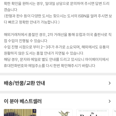
Swinging in and out of a Major Downtrend 307
확한 확인을 원하시는 경우, 일대일 상담으로 문의하여 주시면 답변 드리
Trading in a Downchannel 308
겠습니다.
Prepared for a Surprise 310
(판형과 판수 등이 다양한 도서는 찾으시는 도서의 ISBN을 알려 주시면 보
¿Bull Markets Have No Resistance and Bear Markets Have No
다 빠르고 정확한 안내가 가능합니다.)
Support¿ 312
For Whom the Bell Tolls or the Hound Barks Twice 315
해외거래처에서 품절인 경우, 2차 거래선을 통해 유럽과 미국 출판사로 직
Mr. Buffett Buys Too Soon 317
접 수입이 진행될 수 있습니다.
May I Pour Some Gasoline on Your Fire? 319
수입 진행 시점으로 부터 2~3주가 추가로 소요되며, 해외에서도 유통이
Keep Shorting on the Way Down 321
원활하지 않은 도서는 품절 안내가 지연될 수 있습니다.
Chapter 10 Groping for a Bottom 325
해당 경우, 문자와 메일로 별도 안내를 드리고 있사오니 마이페이지에서
This Stock Market is Not Going Down to Zero 325
휴대전화번호와 메일주소를 다시 한번 확인해주시기 바랍니다.
A ¿Double Helix¿ Gives a Buy Signal 327
Just in Time for the Party 328
My Favorite Major Bottom Signal 331
배송/반품/교환 안내
Selling a Bull 332
Every Bull Stumbles 335
이 분야 베스트셀러
A Screaming Short 337
Conclusion 341
Handling Profits-the Personal Dividend 342