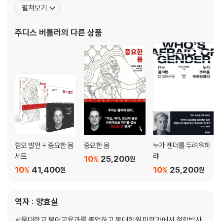
어 이론의 성과들을 바탕으로 인간으로서의 삶의 가능성과 공동체의
펼쳐보기
윤리적 관계성을 모색해왔다. 버틀러는 그녀의 저서 『젠더 트러블: 페
미니즘과 정체성의 전복』과 『의미를 체현하는 육체: 섹스의 담론적
주디스 버틀러
의 다른 상품
한계에 관하여』로 잘 알려져 있다. 여기서 그녀는
혐오 발언 + 중요한 몸
중요한 몸
누가 젠더를 두려워하
세트
랴
10
25,200
%
원
10
41,400
10
25,200
%
%
원
원
역자 : 양효실
서울대학교 불어교육과를 졸업하고 동대학원 미학과에서 철학박사