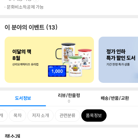
문화비소득공제 가능
이 분야의 이벤트
13
리뷰/한줄평
도서정보
배송/반품/교환
0
개
목차
저자 소개
관련분류
품목정보
책소개