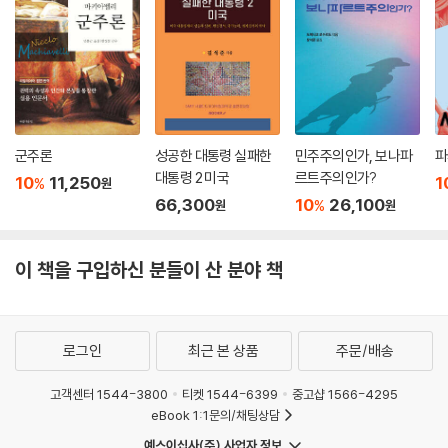
군주론
성공한 대통령 실패한
민주주의인가, 보나파
파
대통령 2 미국
르트주의인가?
10
11,250
1
%
원
66,300
10
26,100
%
원
원
이 책을 구입하신 분들이 산 분야 책
로그인
최근 본 상품
주문/배송
고객센터 1544-3800
티켓 1544-6399
중고샵 1566-4295
eBook 1:1문의/채팅상담
예스이십사(주) 사업자 정보