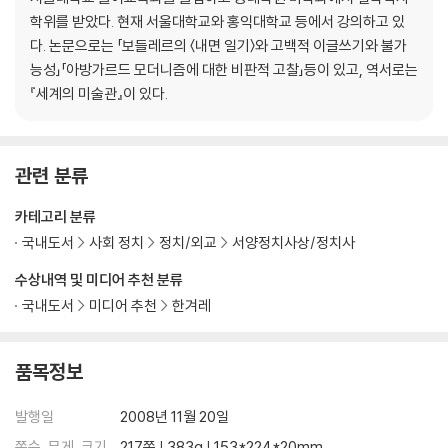
학위를 받았다. 현재 서울대학교와 홍익대학교 등에서 강의하고 있
다. 논문으로는 「보들레르의 〈내면 일기〉와 고백적 이글쓰기와 불가
능성」「아방가르드 모더니즘에 대한 비판적 고찰」등이 있고, 역서로는
『세계의 미술관』이 있다.
관련 분류
카테고리 분류
국내도서
사회 정치
정치/외교
서양정치사상/정치사
수상내역 및 미디어 추천 분류
국내도서
미디어 추천
한겨레
품목정보
발행일
2008년 11월 20일
쪽수, 무게, 크기
217쪽 | 383g | 153*224*20mm