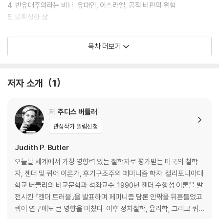
4. 반유대주의라는 비난: 유대인, 이스라엘, 공적 비판의 위험
5. 불확실한 삶
역자후기
목차 더보기
찾아보기
저자 소개
1
저
주디스 버틀러
관심작가 알림신청
Judith P. Butler
오늘날 세계에서 가장 영향력 있는 철학자로 평가받는 미국의 철학
자, 젠더 및 퀴어 이론가, 후기구조주의 페미니즘 학자. 캘리포니아대
학교 버클리의 비교문학과 석좌교수. 1990년 젠더 수행성 이론을 발
전시킨 『젠더 트러블』을 발표하며 페미니즘 담론 안팎을 뒤흔들었고
퀴어 연구에도 큰 영향을 미쳤다. 이후 정치철학, 윤리학, 그리고 퀴