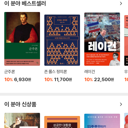
이 분야 베스트셀러
군주론
존 롤스 정의론
레이건
우
10
6,930
10
11,700
10
22,500
1
%
%
%
원
원
원
이 분야 신상품