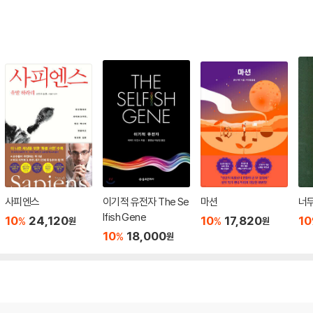
사피엔스
이기적 유전자 The Se
마션
너무
lfish Gene
10
24,120
10
17,820
10
%
%
원
원
10
18,000
%
원