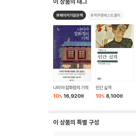
이 상품의 태그
#페이커가읽은책
#역주행베스트셀러
나미야 잡화점의 기적
인간 실격
10
16,920
10
8,100
%
%
원
원
이 상품의 특별 구성