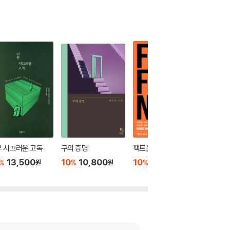
 시끄러운 고독
구의 증명
팩트풀니스
정의란 
13,500
10
10,800
10
21,420
10
1
%
%
%
%
원
원
원