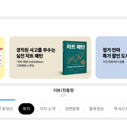
리뷰/한줄평
371
련 동영상
목차
저자 소개
관련분류
품목정보
책 속으