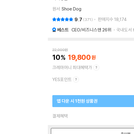
원서
Shoe Dog
9.7
판매지수
18,174
371
베스트
CEO/비즈니스맨
26위
국내도서 t
22,000
원
10
19,800
크레마머니 최대혜택가
YES포인트
앱 다운 시 1천원 상품권
결제혜택
종이책