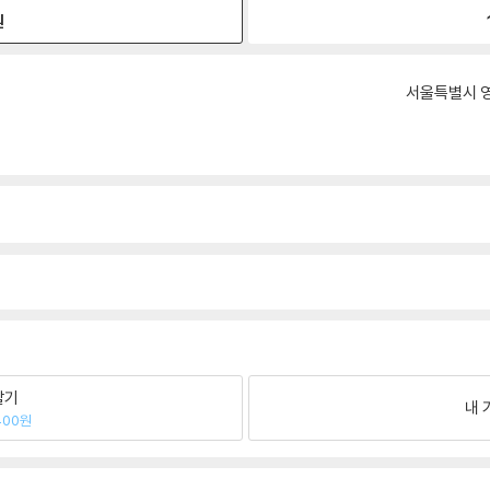
원
서울특별시 영
팔기
내 
400원