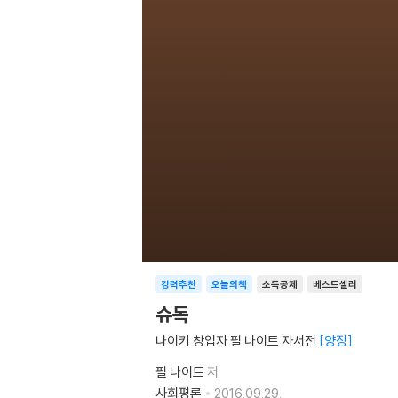
강력추천
오늘의책
소득공제
베스트셀러
슈독
나이키 창업자 필 나이트 자서전
양장
필 나이트
저
사회평론
2016.09.29.