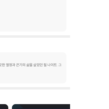
무모한 열정과 끈기의 삶을 살았던 필 나이트. 그