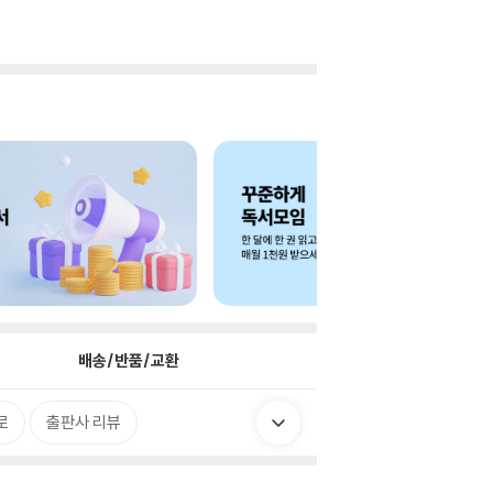
배송/반품/교환
로
출판사 리뷰