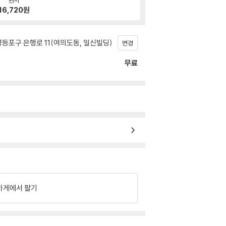
16,720
원
등포구 은행로 11(여의도동, 일신빌딩)
변경
무료
가게에서 팔기