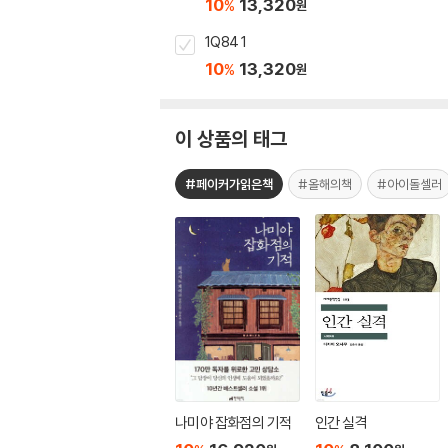
10
13,320
%
원
1Q84 1
10
13,320
%
원
이 상품의 태그
#페이커가읽은책
#올해의책
#아이돌셀러
나미야 잡화점의 기적
인간 실격