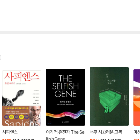
사피엔스
이기적 유전자 The Se
너무 시끄러운 고독
마
lfish Gene