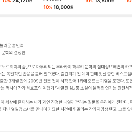
10
24,120
10
13,500
10
%
%
원
원
10
18,000
%
원
 놀라운 흡인력
 문학의 결정판!
노르웨이의 숲』으로 마무리되는 무라카미 하루키 문학의 집대성! 『해변의 카프카』
는 폭발적인 반응을 불러 일으켰다. 출간되기 전 예약 판매 첫날 종합 베스트셀러
판매, 출간 3개월 만에 2009년 일본 전체 서적 판매 1위에 오르는 기염을 토했다.
하는 러시아 작가 체호프의 여행기 『사할린 섬』 등 소설이 불러온 인기는 관련
 이 세상에 존재하는 내가 과연 진정한 나일까?”라는 질문을 우리에게 전한다.
지닌 열일곱 소녀를 만나며 기묘한 사건에 휘말리는 작가지망생 덴고. 그들 앞에 