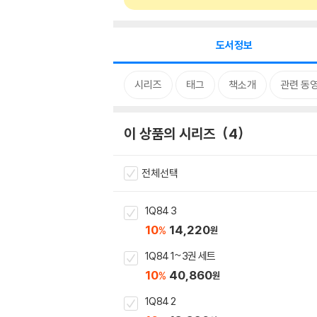
도서정보
시리즈
태그
책소개
관련 동
이 상품의 시리즈
4
전체선택
1Q84 3
10
14,220
%
원
1Q84 1~3권 세트
10
40,860
%
원
1Q84 2