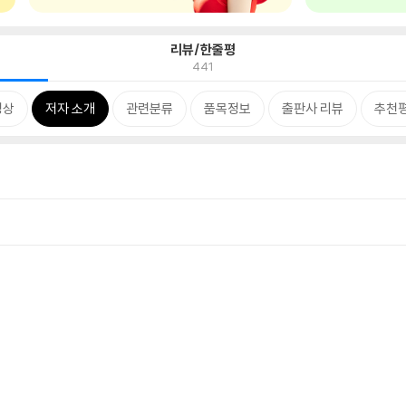
리뷰/한줄평
441
영상
저자 소개
관련분류
품목정보
출판사 리뷰
추천