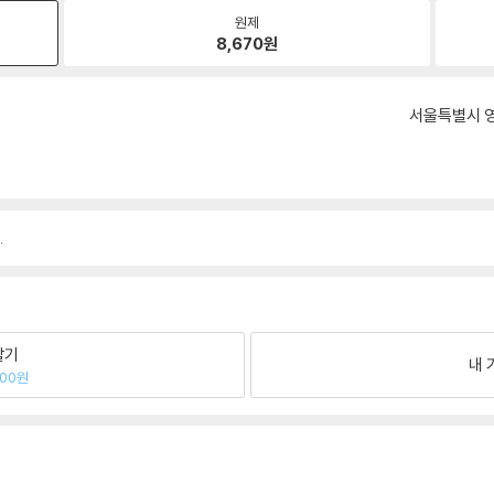
원제
8,670
원
서울특별시 영
.
팔기
내 
000원