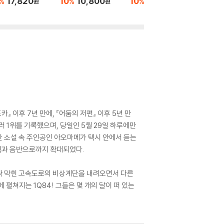
17,820
10
10,800
10
21,420
%
%
%
원
원
원
10
1
%
 이후 7년 만에, 『어둠의 저편』 이후 5년 만
 1위를 기록했으며, 당일인 5월 29일 하루에만
 또한 소설 속 주인공인 아오마메가 택시 안에서 듣는
서적과 음반으로까지 확대되었다.
 꽉 막힌 고속도로의 비상계단을 내려오면서 다른
펼쳐지는 1Q84! 그들은 몇 개의 달이 떠 있는