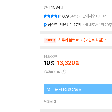
원제
1Q84(1)
8.9
판매지수
8,802
441
베스트
일본소설
77위
국내도서 1위 20
하루키 블랙 머그 (포인트 차감)
구매혜택
14,800
원
10
13,320
YES포인트
앱 다운 시 1천원 상품권
결제혜택