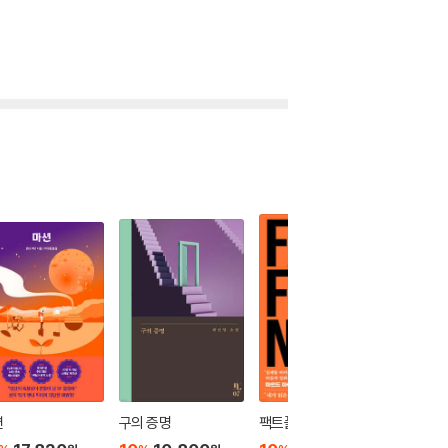
션
구의 증명
팩트풀니스
데일 카
론