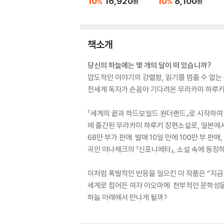
10
16,920
10
8,100
%
%
원
원
책소개
당신의 하늘에는 몇 개의 달이 떠 있습니까?
압도적인 이야기의 강렬함, 읽기를 멈출 수 없는
전세계 독자가 손꼽아 기다려온 무라카미 하루키
『세계의 끝과 하드보일드 원더랜드』로 시작하여 『
에 출간된 무라카미 하루키 장편소설로, 일본에서
68만 부가 판매. 발매 10일 만에 100만 부 
곡인 야나체크의 「신포니에타」, 소설 속에 등장
이처럼 폭발적인 반응을 일으킨 이 작품은 “지금
세계로 접어든 여자 아오마메. 천부적인 문학성을 
하늘 아래에서 만나게 될까?