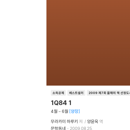
소득공제
베스트셀러
2009 제7회 올해의 책 선정도
1Q84 1
4월－6월
양장
무라카미 하루키
저
양윤옥
역
문학동네
2009.08.25.