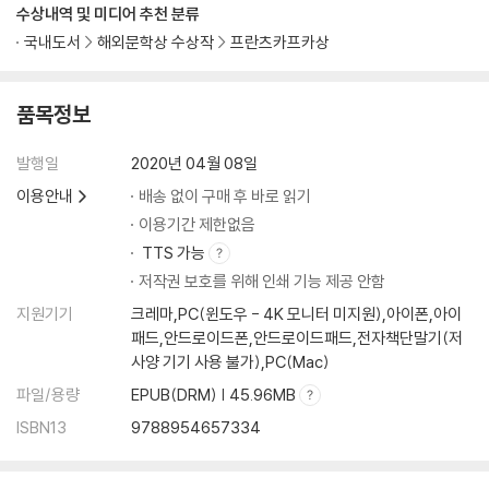
수상내역 및 미디어 추천 분류
국내도서
해외문학상 수상작
프란츠카프카상
품목정보
발행일
2020년 04월 08일
이용안내
배송 없이 구매 후 바로 읽기
이용기간 제한없음
TTS 가능
저작권 보호를 위해 인쇄 기능 제공 안함
지원기기
크레마,PC(윈도우 - 4K 모니터 미지원),아이폰,아이
패드,안드로이드폰,안드로이드패드,전자책단말기(저
사양 기기 사용 불가),PC(Mac)
파일/용량
EPUB(DRM) | 45.96MB
ISBN13
9788954657334