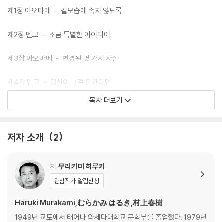
제1장 아오마메 － 겉모습에 속지 않도록
제2장 덴고 － 조금 특별한 아이디어
제3장 아오마메 － 변경된 몇 가지 사실
제4장 덴고 － 당신이 그걸 원한다면
목차 더보기
제5장 아오마메 － 전문적인 기능과 훈련이 필요한 직업
제6장 덴고 － 우리는 꽤 먼 곳까지 가게 될까
저자 소개
2
제7장 아오마메 － 나비를 깨우지 않도록 아주 조용히
저
무라카미 하루키
제8장 덴고 － 모르는 곳에 가서 모르는 누군가를 만나다
관심작가 알림신청
제9장 아오마메 － 풍경이 변하고 룰이 바뀌었다
Haruki Murakami,むらかみ はるき,村上春樹
1949년 교토에서 태어나 와세다대학교 문학부를 졸업했다. 1979년