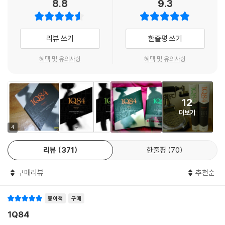
8.8
9.3
후에나 책을 시장에 내보낼 수 있을 것 같다”고 밝혔다. 신초샤는 초판으로
1권을 20만 부, 2권을 18만 부 인쇄했으나, 아마존 저팬에서 예약판매분
이 모조리 팔려버리는 등 독자들의 뜨거운 반응에 놀라, 출간하기도 전인
리뷰 쓰기
한줄평 쓰기
5월 22일에 각각 5만 부를 추가 인쇄했다. 그럼에도 불구하고 발행 후 보
름 남짓은 대부분의 서점에서 ‘품절→재입고’ 안내가 번갈아 공지되는 사
혜택 및 유의사항
혜택 및 유의사항
태가 벌어졌다. 서점에서 품귀현상을 빚으며 일본 독자들이 줄을 서서 구
했던 『1Q84』 1,2권은 출간 3개월 만에 2009년 일본 전체 서적 판매 1위
에 올랐고, 현재도 일본 대형서점 기노쿠니야의 문학 베스트셀러 순위에서
12
12주째 1위 자리를 지키고 있다.
더보기
또한 소설이 불러온 인기는 관련서적과 음반으로까지 확대되고 있다. 일본
4
소니뮤직 관계자의 말에 따르면, 소설 속 주인공인 아오마메가 택시 안에
리뷰
371
한줄평
70
서 듣는 곡인 야나체크의 「신포니에타」는 발매 후 9년 동안 2천 장이 팔렸
는데, 『1Q84』가 출간된 뒤 일주일 만에 주문이 9천 장까지 쇄도했다. 소
구매리뷰
추천순
설 속에 등장하는 러시아 작가 체호프의 여행기 『사할린 섬』은 1950년대
에 출간된 이후 절판되었다가, 갑자기 주문이 밀려드는 바람에 1950년대
종이책
구매
에 출간된 판본을 수정하지 않고 바로 중쇄를 찍는 해프닝을 벌이기도 했
다. 최근 일본 서점가에서는 ‘하루키 특집’을 게재한 『군상』과 『문학계』20
1Q84
09년 8월호가 문예지로서는 대단히 이례적으로 전권 매진되었고, ‘『1Q8