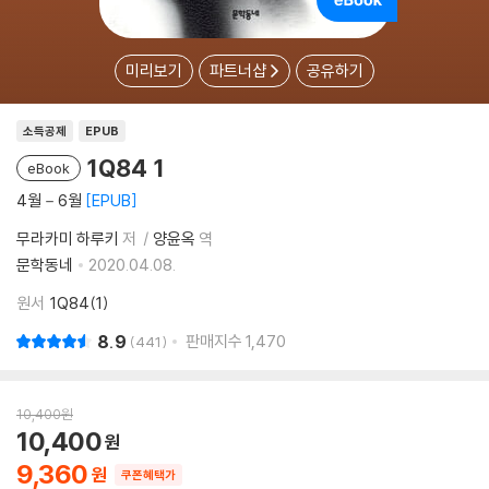
미리보기
파트너샵
공유하기
소득공제
EPUB
1Q84 1
eBook
4월－6월
EPUB
무라카미 하루키
저
양윤옥
역
문학동네
2020.04.08.
원서
1Q84(1)
8.9
판매지수
1,470
441
10,400
원
10,400
9,360
쿠폰혜택가