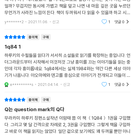
일까? 무겁지만 동시에 가볍고 책을 덮고 나면 내 마음 깊은 곳을 누르던
무언가가 사라진 느낌이 든다. 책이 두꺼워서 다 읽을 수 있을까 하고 시리
즈 전체를 구매하진 않았다. 아마 조만간 곧 구매하게 될 것 같다. 그러나
y*******2
2021.11.06.
신고
1
댓글
0
학교에는 들
종이책
구매
1q84 1
하루키의 수필들을 읽다가 서서히 소설들로 읽기를 확장하는 중입니다. 언
더그라운드부터 시작해서 이것저것 그냥 흥미를 끄는 이야기들을 읽는 중
인데 각자 흥미롭네요. 1q84에서는 실제 1984와는 약간 다른 세상 이야
기가 나옵니다. 아오마메와 덴고를 중심으로 이야기가 전개되고 이들이 각
자 선구라는 단체와 관계가 되면서 어딘가 자신이 분리, 해체되는 감각을
e*********s
2021.04.14.
신고
1
댓글
0
느끼며 새로운 세계
종이책
구매
Q는 question mark의 Q다
무라카미 하루키 장편소설작년 이맘때 쯤 이 책 ＜1Q84＞ 1권을 구입했
다. 그리고 몇 달 간격으로 차례로 2, 3권을 구입했다. 그렇게 책을 구입하
고 바로 이 책을 읽지는 않았다. 일단 겉으로 보기에도 꽤 두꺼울 뿐만 아니