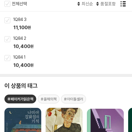
전체선택
최신순
품절포함
1Q84 3
11,100
원
1Q84 2
10,400
원
1Q84 1
10,400
원
이 상품의 태그
#페이커가읽은책
#올해의책
#아이돌셀러