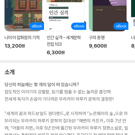
나미야 잡화점의 기적
인간 실격 - 세계문학
구의 증명
너
전집 103
13,200
9,600
8
원
원
6,300
원
소개
당신의 하늘에는 몇 개의 달이 떠 있습니까?
압도적인 이야기의 강렬함, 읽기를 멈출 수 없는 놀라운 흡인력
전세계 독자가 손꼽아 기다려온 무라카미 하루키 문학의 결정판!
『세계의 끝과 하드보일드 원더랜드』로 시작하여 『노르웨이의 숲』으로 마
무리되는 무라카미 하루키 문학의 집대성! 『해변의 카프카』 이후 7년 만
에, 『어둠의 저편』 이후 5년 만에 출간된 무라카미 하루키 장편소설로, 일