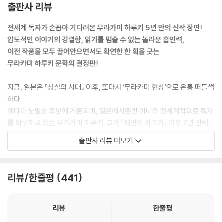
출판사 리뷰
전세계 독자가 손꼽아 기다려온 무라카미 하루키 5년 만의 신작 장편!
압도적인 이야기의 강렬함, 읽기를 멈출 수 없는 놀라운 흡인력,
이전 작품을 모두 끌어안으면서도 확연한 한 획을 긋는
무라카미 하루키 문학의 결정판!
지금, 일본은 『상실의 시대』 이후, 또다시 ‘무라카미 현상’으로 온통 떠들썩
하다.
해마다 노벨상 후보에 거론되며, 일본에서뿐만 아니라 전세계적으로 독자
를 확보하고 있는 무라카미 하루키. 그가 『해변의 카프카』 이후 7년 만에,
『어둠의 저편』 이후 5년 만에 출간한 신작 장편소설 『1Q84』는 출간되기
출판사 리뷰 더보기
전 예약 판매 첫날 종합 베스트셀러 1위를 기록했으며, 당일인 5월 29일
하루에만 68만 부가 팔려나가는 기염을 토했다. 또한 발매 10일 만에 100
만 부가 팔려나갔으며, 발매 두 달이 채 안 된 7월 말까지 모두 223만 부 이
리뷰/한줄평
441
상이 팔린 것으로 집계되고 있다.
『1Q84』를 펴낸 신초샤新潮社는 출간하자마자 책이 매진되어 품절사태
리뷰
한줄평
가 빚어지자, “이는 이례적인 속도다. 전국적으로 품절상태라 6월 11일 이