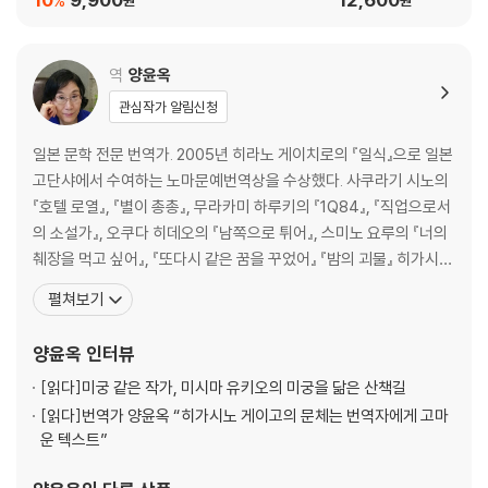
%
제20장 덴고 － 가엾은 길랴크 인
역
양윤옥
제21장 아오마메 － 아무리 먼 곳으로 가려고 해도
관심작가 알림신청
제22장 덴고 － 시간이 일그러진 모양으로 흐를 수 있다는 것
일본 문학 전문 번역가. 2005년 히라노 게이치로의 『일식』으로 일본
고단샤에서 수여하는 노마문예번역상을 수상했다. 사쿠라기 시노의
제23장 아오마메 － 이건 뭔가의 시작에 지나지 않는다
『호텔 로열』, 『별이 총총』, 무라카미 하루키의 『1Q84』, 『직업으로서
의 소설가』, 오쿠다 히데오의 『남쪽으로 튀어』, 스미노 요루의 『너의
제24장 덴고 － 여기가 아닌 세계라는 것의 의미는 어디 있을까
췌장을 먹고 싶어』, 『또다시 같은 꿈을 꾸었어』 『밤의 괴물』 히가시노
게이고의 『나미야 잡화점의 기적』, 『눈보라 체이스』, 『그대 눈동자에
펼쳐보기
건배』, 『위험한 비너스』, 『라플라스의 마녀』, 『악의』, 『유성의 인연』,
『매스커레이드 호텔』, 『매스커레이드 나이트』, 아쿠타가와 류노스케
양윤옥
인터뷰
의 『
[읽다]
미궁 같은 작가, 미시마 유키오의 미궁을 닮은 산책길
[읽다]
번역가 양윤옥 “히가시노 게이고의 문체는 번역자에게 고마
운 텍스트”