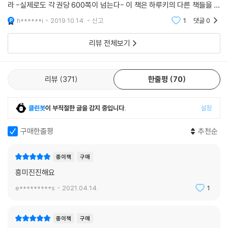
라 -실제로도 각 권당 600쪽이 넘는다- 이 책은 하루키의 다른 책들을 읽
은 후에 읽으려고 남겨두었다. 그렇게 일년 가까이 책장에 놓여 있던 책.
h******i
2019.10.14.
신고
1
댓글
0
(물론 그런 책들
리뷰 전체보기
리뷰
371
한줄평
70
클린봇
이 부적절한 글을 감지 중입니다.
설정
구매한줄평
추천순
종이책
구매
흥미진진해요
e*********s
2021.04.14.
1
종이책
구매