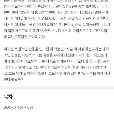
본에서는 폭발적인 반응을 불러 일으켰다. 출간되기 전 예약 판매 첫날 종
합 베스트셀러 1위를 기록했으며, 당일인 5월 29일 하루에만 68만 부가
판매. 발매 10일 만에 100만 부 판매, 출간 3개월 만에 2009년 일본 전체
서적 판매 1위에 오르는 기염을 토했다. 또한 소설 속 주인공인 아오마메가
택시 안에서 듣는 곡인 야나체크의 「신포니에타」, 소설 속에 등장하는 러시
아 작가 체호프의 여행기 『사할린 섬』 등 소설이 불러온 인기는 관련서적
과 음반으로까지 확대되었다.
이처럼 폭발적인 반응을 일으킨 이 작품은 “지금 이 세상에 존재하는 내가
과연 진정한 나일까?”라는 질문을 우리에게 전한다. 꽉 막힌 고속도로의
비상계단을 내려오면서 다른 세계로 접어든 여자 아오마메. 천부적인 문학
성을 지닌 열일곱 소녀를 만나며 기묘한 사건에 휘말리는 작가지망생 덴
고. 그들 앞에 펼쳐지는 1Q84! 그들은 몇 개의 달이 떠 있는 하늘 아래에서
만나게 될까?
목차
BOOK 1 4月－6月