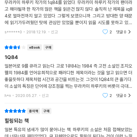
무라카미 하루키 작가의 1q84를 읽었다. 무라카미 하루키 작가의 팬이라
4』 읽기’ 및 하루키와 관련된 내용을 수록한 서적이 5종 이상 출간되었으
고 해야될까 한 작가의 많은 책을 읽은건 많지 않다. 솔직히 난 제목을 iq8
며, 판매 호조에 힘입어 그 수는 더 늘어날 기세다.
4로 얼마전까지 알고 있었다. 그렇게 보였으니까. 그리고 방대한 양 때문
에 읽기가두려웠던 탓에 관심만 있었을 뿐이지 읽을 시도를 못하고 있었
다. 난 무라카미 하루키의 단편들을 좋아했다. 뭔가 상상할수 있는 그런 느
s******0
2018.12.19.
신고
2
댓글
0
낌들이 좋아서 그랬
eBook
구매
1Q84
일본어로 9를 큐라고 읽는다. 고로 1큐84는 1984 즉 고전 소설인 조지오
웰의 1984를 언어유희적으로 패러디한 제목이라는 것을 알고 읽으면 더
좋을듯하다.제목처럼 시간과 공간을 비트는것. 그것이 1Q84의 큰 줄기다.
이 소설의 특징은 단어에 강조점을 찍는 무라카미 하루키의 버릇이 극대화
된 소설이라는 것으로 정말 많은 단어에 강조점이 찍혀있다. 다만 이 점은
h*n
2020.05.27.
신고
2
댓글
0
종이책으로 확인이
종이책
구매
힐링되는 책
일본 특유의 냄새가 많이 묻어나는 책. 하루키의 소설은 처음 접해보았는
데 너무너무 재미있었다. 글 자체만으로도 힐링이 된다는 것이 이런 느낌