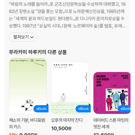
제10장 덴고 － 진짜 피가 흐르는 실제 혁명
『바람의 노래를 들어라』로 군조신인문학상을 수상하며 데뷔했고, 19
82년 장편소설 『양을 쫓는 모험』으로 노마문예신인상을, 1985년에
제11장 아오마메 － 육체야말로 인간의 신전이다
는 『세계의 끝과 하드보일드 원더랜드』로 다니자키 준이치로상을 수
상했다. 1987년 『상실의 시대』(원제: 노르웨이의 숲)를 발표, 유례없
제12장 덴고 － 당신의 왕국이 우리에게 임하옵시며
는 베스트셀러 선풍과 함께 하루키 신드롬을 일으키며 세계적인 작가
펼쳐보기
로 떠올랐다. 1994년 『태엽 감는 새』로 요미우리문학상을 수상했고,
제13장 아오마메 － 천부적인 피해자
2005년 『해변의 카프카』가 아시아 작가의 작품으로는 드물게 뉴욕
무라카미 하루키
의 다른 상품
타임스 ‘올해의 책’에 선정되었다. 그 밖
제14장 덴고 － 대부분의 독자가 지금까지 본 적 없는 것
제15장 아오마메 － 기구에 닻을 매달듯 단단하게
제16장 덴고 － 마음에 든다니 정말 기뻐
제17장 아오마메 － 우리가 행복하든 불행하든
제18장 덴고 － 더이상 빅 브라더가 나설 자리는 없다
채소의 기분, 바다표범
오후의 마지막 잔디
데이비드 스톤 마틴의
의 키스
멋진 세계
10,500
원
제19장 아오마메 － 비밀을 함께 나누는 여자들
10
9,900
12,600
원
원