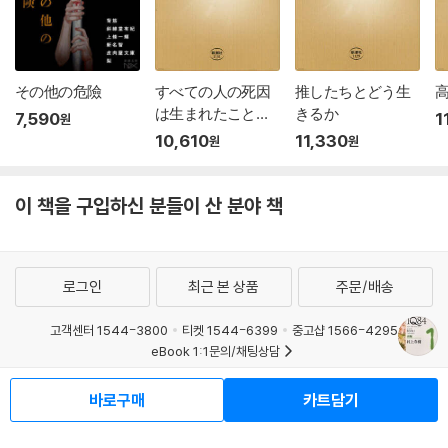
その他の危險
すべての人の死因
推したちとどう生
は生まれたことで
きるか
7,590
1
원
ある
10,610
11,330
원
원
이 책을 구입하신 분들이 산 분야 책
로그인
최근 본 상품
주문/배송
고객센터 1544-3800
티켓 1544-6399
중고샵 1566-4295
eBook 1:1문의/채팅상담
예스이십사(주) 사업자 정보
바로구매
카트담기
이용약관
개인정보처리방침
청소년보호정책
PC버전
회사소개
거래처관계자께