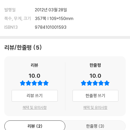
발행일
2012년 03월 28일
쪽수, 무게, 크기
357쪽 | 109*150mm
ISBN13
9784101001593
리뷰/한줄평
5
리뷰
한줄평
10.0
10.0
리뷰 쓰기
한줄평 쓰기
혜택 및 유의사항
혜택 및 유의사항
리뷰
2
한줄평
3