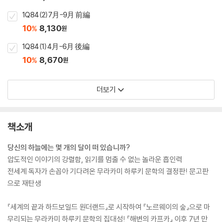
1Q84(2)7月-9月 前編
10
8,130
%
원
1Q84(1)4月-6月 後編
10
8,670
%
원
더보기
책소개
당신의 하늘에는 몇 개의 달이 떠 있습니까?
압도적인 이야기의 강렬함, 읽기를 멈출 수 없는 놀라운 흡인력
전세계 독자가 손꼽아 기다려온 무라카미 하루키 문학의 결정판! 문고판
으로 재탄생
『세계의 끝과 하드보일드 원더랜드』로 시작하여 『노르웨이의 숲』으로 마
무리되는 무라카미 하루키 문학의 집대성! 『해변의 카프카』 이후 7년 만