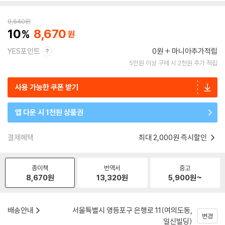
9,640
원
10
8,670
YES포인트
0원
마니아추가적립
5만원 이상 구매 시 2천원 추가 적립
사용 가능한 쿠폰 받기
앱 다운 시 1천원 상품권
결제혜택
최대 2,000원 즉시할인
종이책
번역서
중고
8,670
원
13,320
원
5,900
원~
배송안내
서울특별시 영등포구 은행로 11(여의도동,
변경
일신빌딩)