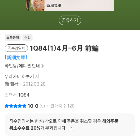
공유하기
소득공제
수입
1Q84(1)4月-6月 前編
직수입일서
新潮文庫
바인딩/에디션 안내
무라카미 하루키
저
新潮社
2012.03.28.
번역서
1Q84
10.0
판매지수
120
5
직수입외서는 변심/착오로 인해 주문을 취소할 경우
해외주문
취소수수료 20%
가 부과됩니다.