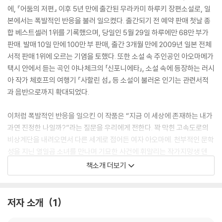
에, 『어둠의 저편』 이후 5년 만에 출간된 무라카미 하루키 장편소설로, 일
본에서는 폭발적인 반응을 불러 일으켰다. 출간되기 전 예약 판매 첫날 종
합 베스트셀러 1위를 기록했으며, 당일인 5월 29일 하루에만 68만 부가
판매. 발매 10일 만에 100만 부 판매, 출간 3개월 만에 2009년 일본 전체
서적 판매 1위에 오르는 기염을 토했다. 또한 소설 속 주인공인 아오마메가
택시 안에서 듣는 곡인 야나체크의 「신포니에타」, 소설 속에 등장하는 러시
아 작가 체호프의 여행기 『사할린 섬』 등 소설이 불러온 인기는 관련서적
과 음반으로까지 확대되었다.
이처럼 폭발적인 반응을 일으킨 이 작품은 “지금 이 세상에 존재하는 내가
과연 진정한 나일까?”라는 질문을 우리에게 전한다. 꽉 막힌 고속도로의
비상계단을 내려오면서 다른 세계로 접어든 여자 아오마메. 천부적인 문학
성을 지닌 열일곱 소녀를 만나며 기묘한 사건에 휘말리는 작가지망생 덴
고. 그들 앞에 펼쳐지는 1Q84! 그들은 몇 개의 달이 떠 있는 하늘 아래에서
책소개 더보기
만나게 될까?
저자 소개
1