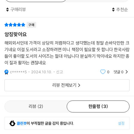
구매리뷰
추천순
구매
앙징맞아요
해외외서인데 가격이 상당히 저렴하다고 생각했는데 정말 손바닥만한 크
기네요 이걸 도서라고 소장하려면 미니 책장이 필요할 듯 합니다 한국사람
들이 좋아할 도서의 사이즈는 절대 아닙니다 분실하기 딱이네요 하지만 종
이 질과 활자는 괜찮네요
c******5
2024.10.10.
신고
0
댓글
0
리뷰 전체보기
리뷰
2
한줄평
3
클린봇
이 부적절한 글을 감지 중입니다.
설정