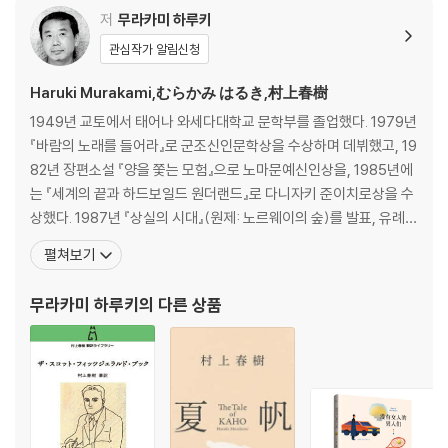
저
무라카미 하루키
관심작가 알림신청
Haruki Murakami,むらかみ はるき,村上春樹
1949년 교토에서 태어나 와세다대학교 문학부를 졸업했다. 1979년
『바람의 노래를 들어라』로 군조신인문학상을 수상하며 데뷔했고, 19
82년 장편소설 『양을 쫓는 모험』으로 노마문예신인상을, 1985년에
는 『세계의 끝과 하드보일드 원더랜드』로 다니자키 준이치로상을 수
상했다. 1987년 『상실의 시대』(원제: 노르웨이의 숲)를 발표, 유례없
는 베스트셀러 선풍과 함께 하루키 신드롬을 일으키며 세계적인 작가
펼쳐보기
로 떠올랐다. 1994년 『태엽 감는 새』로 요미우리문학상을 수상했고,
2005년 『해변의 카프카』가 아시아 작가의 작품으로는 드물게 뉴욕
무라카미 하루키
의 다른 상품
타임스 ‘올해의 책’에 선정되었다. 그 밖