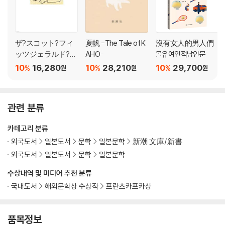
ザ?スコット?フィ
夏帆 -The Tale of K
沒有女人的男人們
ッツジェラルド?ブ
AHO-
몰유여인적남인문
ック
10
16,280
10
28,210
10
29,700
%
%
%
원
원
원
관련 분류
카테고리 분류
외국도서
일본도서
문학
일본문학
新潮 文庫/新書
외국도서
일본도서
문학
일본문학
수상내역 및 미디어 추천 분류
국내도서
해외문학상 수상작
프란츠카프카상
품목정보