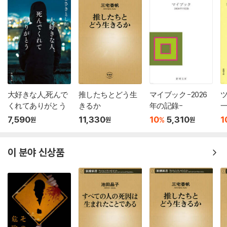
大好きな人,死んで
推したちとどう生
マイブック -2026
くれてありがとう
きるか
年の記錄-
7,590
11,330
10
5,310
1
%
원
원
원
이 분야 신상품