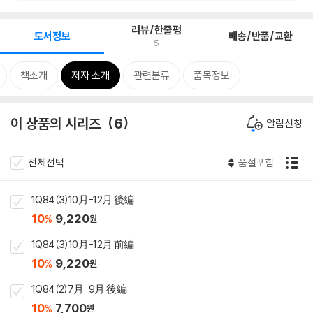
리뷰/한줄평
도서정보
배송/반품/교환
5
책소개
저자 소개
관련분류
품목정보
이 상품의 시리즈
6
알림신청
전체선택
품절포함
1Q84(3)10月-12月 後編
10
9,220
%
원
1Q84(3)10月-12月 前編
10
9,220
%
원
1Q84(2)7月-9月 後編
10
7,700
%
원