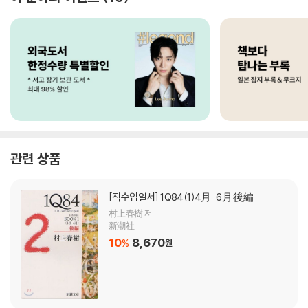
관련 상품
[직수입일서]
1Q84(1)4月-6月 後編
村上春樹 저
新潮社
10
8,670
%
원