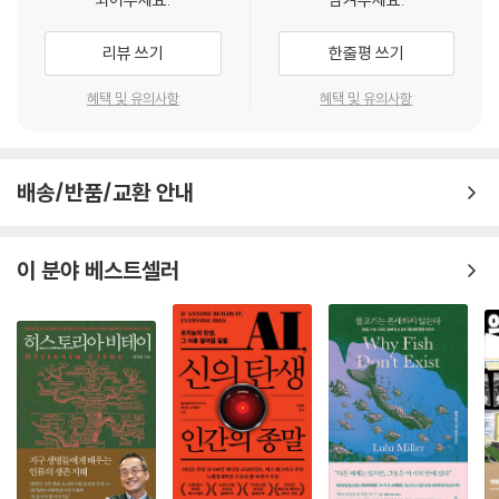
술에는 비판 가능한 타당성 주장이 함께 실리며, 이때에 타당성은 ‘우리에
『천안함의 과학 블랙박스를 열다』는 우리 사회가 겪어온 증거 논쟁들의 자
게 입증된 타당성’으로 이해된다고 주장했다.
료와 흔적을 한자리에 모아 기록물로 남겨보려는 시도로 이루어졌다. ‘사
6장. 지진파: 방법론의 선택과 배제, 정당화의 문제
리뷰 쓰기
한줄평 쓰기
--- p.472
건의 진실은 무엇인가’라는 물음을 직접 다루지 않으면서도, 사건의 시나
리오를 구성하는 “증거” 또는 “과학적 사실”에 관한 논쟁을 정리하면서,
법지진학
혜택 및 유의사항
혜택 및 유의사항
“증거”가 “과학적 사실”의 지위를 얻어가는 과정, 즉 합조단의 증거 생산,
법지진학과 지진파
해석, 발표의 과학 실행들에서 증거 논쟁의 씨앗이 어떻게 생겨났는지를
쿠르스크 호 폭발 사건
살펴보았다. 그럼으로써 흔히 실험연구실의 과학 실행 과정이 연구결과 발
천안함 지진파와 공중음파 다루기
배송/반품/교환 안내
표 이후에 그 이면으로 사라져 보이지 않듯이, “블랙박스”처럼 남은 조사
합조단의 해석
결과 안으로 사라진 조사 활동과 과학 실행의 과정들을 다시 꺼내어 들여
합조단 바깥의 지진파 연구
다보고자 했다. 이런 블랙박스의 개념은 과학기술학자 브뤼노 라투르가 제
- 홍태경, 수중폭발 사건의 확인
이 분야 베스트셀러
안한 것으로, 합조단 조사활동 결과물 이면에 있는 조사활동의 과정들을
- 김소구, 법지진학을 통한 기뢰설
되짚는다는 의미에서 책의 제목에 사용됐다.
- 김황수, 음향학적 해석과 잠수함충돌설
이 책은 여러 문헌 분석과 인터뷰, 현지 관찰 등을 수행했다. 국방부가 발간
논란의 돌출, 버블 주기
한 다국적 민군 합동조사단의 『천안함 피격 사건 합동조사결과 보고서』와
합조단과 버블 주기
국방부의 언론 브리핑 속기록 자료, 대한민국 국회의 본회의와 국방위원회
버블 주기와 공중음파
의 회의 속기록 자료, 그리고 합조단의 조사결과에 의문을 제기한 소수 과
수중폭발 연구의 갈래와 지진파
학자들이 학술 논문, 일반 서적, 매체 기고문 등을 살펴보았다. 또한 법정
수중폭발과 선체 내충격 연구
증인신문을 참조했으며 미국 정부가 공개한 합조단 소속 미(美) 해군 조사
지진파에 대한 태도
팀 대표 토머스 에클스의 개인 서신 등 자료를 주요하게 참조했다.
방법론 정당화의 문제