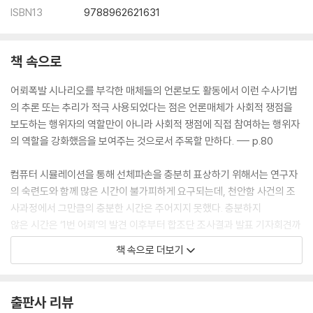
ISBN13
9788962621631
- 증거물의 일치와 식별
- ‘예측된 발견’의 자신감, 미국 조사팀의 역할
‘1번’ 글씨 연소 논쟁
책 속으로
열역학 계산 논쟁
열역학 ‘간단한 계산’, 정반대의 결론: 왜?
어뢰폭발 시나리오를 부각한 매체들의 언론보도 활동에서 이런 수사기법
- 갈림길: 가역 또는 비가역
의 추론 또는 추리가 적극 사용되었다는 점은 언론매체가 사회적 쟁점을
- 간단치 않은 계산: 가역-비가역 논쟁일 뿐인가?
보도하는 행위자의 역할만이 아니라 사회적 쟁점에 직접 참여하는 행위자
가리비 논쟁과 그 밖의 물음들
의 역할을 강화했음을 보여주는 것으로서 주목할 만하다. --- p.80
가리비, 백색물질
복잡한 표면
컴퓨터 시뮬레이션을 통해 선체파손을 충분히 표상하기 위해서는 연구자
설계도면
의 숙련도와 함께 많은 시간이 불가피하게 요구되는데, 천안함 사건의 조
부재한 증거
사과정에서 그만큼의 충분한 시간은 주어지지 못했다. 충분하지
흡착물질
않은 시간은 ‘1번 어뢰’의 발견 이후부터 합조단 조사결과 발표 기자회견까
증거를 중심으로 본 논쟁의 이해
지 매우 짧은 일정의 촉박함에서 기인했으며, 이로 인해 천안함의 선체파
책 속으로 더보기
손에서 가장 중요한 특징인 용골 절단이 만족스럽게 표상되지 못한 채 컴
5장. 흡착물질: 실험실의 증거 생산과 과학 활동
퓨터 시뮬레이션을 마무리해야 했다. --- p.197
합조단의 채증, 분석, 실험, 데이터
출판사 리뷰
예측과 믿음, 그리고 이를 확인해주는 증거의 발견은 충분한 조사와 검증