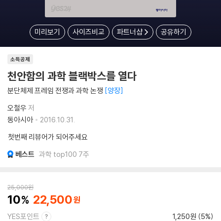
미리보기
사이즈비교
파트너샵
공유하기
소득공제
천안함의 과학 블랙박스를 열다
분단체제 프레임 전쟁과 과학 논쟁
양장
오철우
저
동아시아
2016.10.31.
첫번째 리뷰어가 되어주세요
베스트
과학 top100 7주
25,000
원
10
22,500
YES포인트
1,250원 (5%)