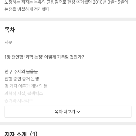
노정하는 저자는 특유의 균형감으로 한창 뜨거웠던 2010년 3월~5월의
논쟁을 냉철하게 정리했다.
목차
서문
1장 천안함 ‘과학 논쟁’ 어떻게 기록할 것인가?
연구 주제와 물음들
진행 중인 증거 논쟁
몇 가지 이론과 개념의 틀
과학적 사실, 블랙박스
증거와 시나리오
과학, 정치, 이데올로기
목차 더보기
과학 실행
책에서 다룬 자료들, 책의 구성
저자 소개
1