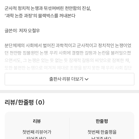
채증 작업
과정을 생략하거나 축소함으로써 결과적으로 발표 이후 나중에 새롭게 드
군사적 정치적 논쟁과 뒤섞여버린 천안함의 진실,
실험과 분석: 세 물질 성분의 ‘일치’
러나는 현상에 대해 사후적으로 조사하고 해명해야 하는, ‘결정적 증거’의
‘과학 논증 과정’의 블랙박스를 꺼내본다
법과학과 개별성의 입증
지위로 보면 어울리지 않는 상황을 낳고 말았다. --- p.265
‘과학적 증거’에 대한 ‘과학적 반박’
글쓴이: 저자 오철우
EDS, XRD 데이터의 성격
천안함 ‘과학 논쟁’은 증거의 해석을 둘러싸고 벌어졌으나 그것은 또한 합
이승헌의 검증: 결정질과 비결정질의 문제
동조사단의 과학 실행이 적절했는지를 둘러싼 논란이기도 했다. 이런 반론
분단체제의 사회에서 벌어진 과학적이고 군사적이고 정치적인 논쟁이었
- XRD 데이터에 대한 의문
에 대응하는 방식, 즉 한국사회에서 천안함 ‘과학 논쟁’이 전개되는 과정을
던 천안함 침몰원인 논쟁. 우리 사회에 결렬한 갈등과 논란을 불러일으켰
- EDS 데이터에 대한 의문
이해하고자 할 때 몇 가지 특징을 짚어낼 수 있다. 그 중 하나는, 제기된 과
으면서도, 그 논쟁은 있는 듯 없는 듯 잠재적 갈등의 씨앗으로 잠복한 채,
양판석, 정기영의 검증: 산소와 황의 문제
학적 의문들이 대부
또한 불편한 논쟁으로 여겨져 제대로 조명을 받지 못한 채 우리 사회 집단
- 양판석의 물질 동정
분 일정한 형식과 합의를 갖춘다면 재조사나 재실험, 재분석을 통해서 검
기억의 한 구석을 차지하고 있다.
- 정기영의 물질 동정
출판사 리뷰 더보기
증될 수 있는 것들이라는 점이다. --- p.404
이 책 『천안함의 과학 블랙박스를 열다』는 우리 사회가 천안함 침몰참사의
파장과 쟁점의 명료화
충격과 더불어 겪은 천안함 논쟁에서 “과학적이고 객관적인” 다국적 민군
합조단의 보강 논증, 종결되지 않는 논쟁
과학적 진리/진실truth는 종종 민주주의 체제와 함께 논의되는데, 이는 진
합동조사단(JIG)의 조사결과를 둘러싸고 벌어진 “과학 논쟁”을 중심으로
시료 물질의 명명과 그 기원의 문제
리뷰/한줄평
0
리의 유일성, 실재성에 대한 인식이 깨지면서 사실과 진리는 청중, 해석공
그 논쟁의 전개과정과 그 성격, 구조를 정리하고자 했다. 이 책은 저자의 2
미국 조사팀의 관심과 변화
동체, 공론장에서 설득력을 얻거나 타당성을 인정받는 과정을 거치며 굳어
015년 2학기 서울대 자연과학대학원 박사학위 논문을 다듬어 출판한 것
논쟁의 소강
지는 것으로 이해되기 때문이다. 이는 진리가 구성되고 형성되는 과정을
이다(학위논문 《천안함 ‘과학 논쟁’의 성격과 구조》, 과학사 및 과학철학
실험, 검증, 재현의 과학 활동
리뷰
한줄평
보여준다. “절차주의적 민주주의proceduralist democracy”를 옹호하
협동과정). 학위논문은 해당 학기 졸업생들에게 주는 자연대학의 ‘최우수
흡착물질 분석과 실험실 과학 실행
는 하버마스는 ‘상호이해를 지향하는 의사소통’ 행위에서 사실에 대한 서
첫번째 리뷰어가
첫번째 한줄평을
박사학위 논문상’(8명 수상) 중 하나로 선정된 바 있다.
데이터 검증, 실험 재현성, 그리고 법과학적 논쟁
되어주세요.
남겨주세요.