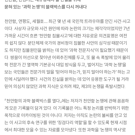
묻혀 있는 ‘과학 논쟁’의 블랙박스를 다시 꺼내다
천안함, 연평도, 세월호… 최근 몇 년 새 국민적 트라우마를 안긴 사건·사고
이다. 사상자 규모와 사건 원인에 따라 논란의 크기는 제각각이었지만 7년
가까운 시간이 흐른 ‘천안함 침몰사고’에 대한 자유로운 의견표명은 여전
히 쉽지 않다. 분단체제 국가의 경비정이 침몰한 사안의 심각성 때문이기
도 하지만 침몰원인을 밝히는 데 있어 ‘과학 전문지식’이 필요했기 때문이
다. 쌍끌이 어선으로 찾아낸 어뢰추진체를 두고, 또 물 속 폭발에 있어 물리
학 전문가 간 열역학 기본공식 대입 방식을 두고, 벌어지는 ‘과학 논쟁’을
보는 국민들은 전문가의 말을 ‘믿어야 하는가, 믿지 말아야 하는가’ 하는 고
민에 시달려야 했다. 사건의 진실을 밝히는 데 있어 유용한 도구가 될 거라
믿어 의심치 않았던 과학 지식은 오히려 제2, 제3의 논쟁을 촉발시켰다.
『천안함의 과학 블랙박스를 열다』에는 저자가 천안함 논쟁에 관해 꼼꼼하
게 모은 기록물이 담겨 있다. 이 기록물은 어느 특정 논리를 반박하기 위한
목적으로 아카이빙된 것이 아니다. 저자는 아직도 논란의 불씨를 안고 있
는 이 사고의 후속 연구를 위한 ‘징검다리 역할’을 할 수 있도록 현재 시점
에서 최대한 모을 수 있는 자료를 모아냈다. 또한 과학을 ‘논쟁의 역사’로