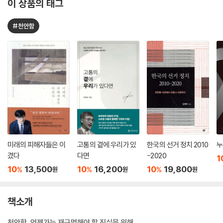
이 상품의 태그
#천안함
미래의 피해자들은 이
고통의 곁에 우리가 있
한국의 선거 정치 2010
누
겼다
다면
-2020
1
10
13,500
10
16,200
10
19,800
%
%
%
원
원
원
책소개
천안함, 언젠가는 재규명해야 할 진실을 위해