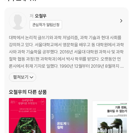
2장. 천안함 논쟁의 전개. 그 과학적, 군사적, 정치적 측면
언론보도와 시나리오 경쟁
저
오철우
부족한 증거, 경쟁하는 시나리오?
관심작가 알림신청
증거 줄다리기와 어뢰 시나리오의 확장
전문가 정보원의 인용
대학에서 논리적 글쓰기와 과학 저널리즘, 과학 기술과 현대 사회를
‘과학적 조사’, ‘군사적 판단’, ‘정치적 고려’
강의하고 있다. 서울대학교에서 영문학을 배우고 동 대학원에서 과학
국방부와 합조단의 조사활동
사와 과학 기술학을 공부했다. 2016년 서울대 대학원 과학사 및 과학
국방부가 직면한 난관들, ‘안보 상황’ 대 ‘투명성’
철학 협동 과정(현 과학학과)에서 박사 학위를 받았다. 오랫동안 언
다국적 민군 합동조사단의 구성
론사에서 취재 기자로 일했다. 1990년 12월부터 2019년 8월까지 한
조사결과 보고서의 구조, 증거의 목록
겨레신문사에서 주로 과학 담당 기자로 일했다. 2009년부터 8년 동
펼쳐보기
정치의 장: 국회, 한반도, 유엔
안 한겨레 과학 웹진 ‘사이언스온( scienceon.hani.co.kr)’을 운영
국가안보, 용기, 진실
했다. 2001년 『한겨레』에 보도한 과학 기사 「김치는 살아 있다 ― 젖
오철우
의 다른 상품
시나리오의 확장
산균이 지배하는 신비
한반도와 국제무대: 지지와 검증
공식 무대 바깥의 공론장에서
3장. 선체 파손형상과 시뮬레이션: 관찰, 표상, 발표