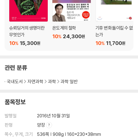
선체의 파손형상
선체의 인양과 반응
파손형상과 흔적의 관찰과 측정
절단면 분석: 폭발의 방향과 위치 찾기
슈뢰딩거의 생명이란
온도계의 철학
기후 변화 돌이킬 수 없
컴퓨터 시뮬레이션
무엇인가
는가
10
24,300
%
원
시뮬레이션: 미국 조사팀
10
15,300
10
11,700
%
%
원
원
시뮬레이션: 합조단 폭발유형 분과
시뮬레이션: 합조단 선체구조 분과
‘까다로운 형상’인 프로펠러의 시뮬레이션
관련 분류
시뮬레이션의 표상과 발표
국내도서
자연과학
과학
과학 일반
4장. ‘1번 어뢰’: ‘결정적 증거’와 계속되는 물음들
어뢰 물증의 수색, 분석, 발표
품목정보
“거기에 있는 물증을 찾아라”
- “폭발을 일으킨 주범의 잔해”
발행일
2016년 10월 31일
- 대대적이고 촘촘한 수색
판형
양장
예측을 확인해준 ‘결정적 증거’
쪽수, 무게, 크기
536쪽 | 908g | 160*230*38mm
- 증거물의 상태