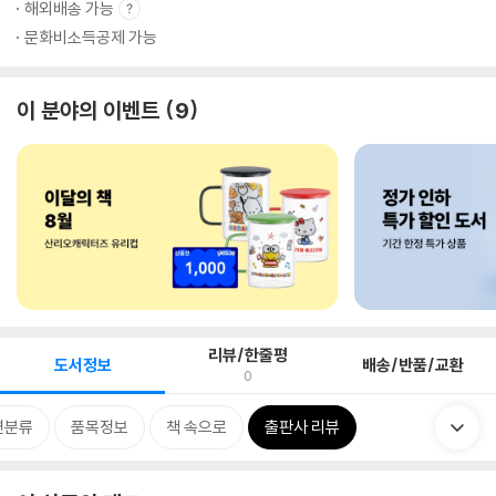
해외배송 가능
문화비소득공제 가능
이 분야의 이벤트
9
리뷰/한줄평
도서정보
배송/반품/교환
0
련분류
품목정보
책 속으로
출판사 리뷰