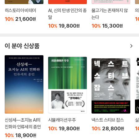
이 책에서 다룬 연구 주제를 물음의 형식으로 정리하면 다음과 같다. 첫째,
히스토리아 비테이
AI, 신의 탄생 인간의 종
물고기는 존재하지 않
의
천안함 “과학 논쟁”에서는 어뢰폭발설, 좌초후 기뢰폭발설, 좌초후 잠수
7장. 한국사회에서 ‘과학 논쟁’, 정치, 민주주의
말
는다
10
21,600
1
%
원
함충돌설 같은 경쟁적인 사건 시나리오들이 등장했는데, “과학적 조사”와
10
19,800
10
15,300
%
%
원
원
“결정적 증거”를 강조한 합조단의 조사결과가 폭넓은 동의를 얻지 못한 이
인식의 틀: 법정의 장, 과학 공론장
유는 무엇일까? 둘째, 천안함 “과학 논쟁”에서 과학은 왜 논쟁적 상황을
사회라는 법정: 과학 논쟁과 분단 이데올로기
해소하는 데 충분한 역할을 하지 못했을까? 셋째, ‘분단체제 한국에서 일
법정의 과학/기술
이 분야 신상품
어난 군함 침몰 사건’은 “과학 논쟁”에 영향을 주었는가? 영향을 주었다면
확장된 모형: 사회 법정의 논쟁
그것은 어떠한 것인가? 넷째, 천안함 “과학 논쟁”의 연구는 논쟁적 상황을
안보 프레임과 논쟁 억제 효과
해소하는 데 기여할 수 있는가? 사회적 맥락에서 일어나는 과학/기술 논쟁
논쟁의 주변화: ‘괴담’, ‘음모론’
과 민주주의의 관계라는 측면에서, 이 논쟁 연구는 어떤 시사점을 줄 수 있
과학자와 공론장: 논쟁 속의 과학 활동
는가?
과학 활동과 담론적 공론장
이 책의 3~6장에서는 천안함의 파손 형상과 시뮬레이션, ‘1번 어뢰’, 백색
사회 논쟁 속의 과학 활동
흡착물질, 지진파와 공중음파 증거물을 중심으로 한 논쟁들을 각각의 장에
시나리오 중심적 논쟁의 한계
서 될수록 자세하게 다루고자 했다. 각 장마다 논쟁을 이해하는 데 도움이
과학과 사회 논쟁들 비교
될 만한 주제로서, 컴퓨터 시뮬레이션의 표상과 발표와 관련한 논의, 결정
논쟁 해소를 위한 접근: 과학, 진리/진실, 민주주의
적 증거의 지위와 자격에 대한 이해, 실험실의 과학 실행과 연구재현성의
과학적 사실과 증거허용성, 사후검증
신성세―초지능 AI의
시뮬레이션 우주
넥스트 스티브 잡스
실
문제, 지진파의 증거 사용을 정당화하는 문제 등을 다루었다.
민주주의와 공론장의 조건들
진화와 인류세의 종언
10
19,800
10
28,800
1
%
%
원
원
과거 사건을 재구성하는 시나리오가 아니라 증거를 중심으로 전개한 관찰
대형 사건ㆍ사고 조사활동의 사례들
10
18,900
%
원