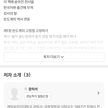
이 책에 쏟아진 찬사들
한국어판 출간에 부쳐
감사의 말
온도계의 역사 연표
제1장 온도계의 고정점 고정하기
역사: 물이 끓는점에서 끓지 않을 때 무엇을 해야 하나
혈액, 버터, 깊은 지하실: 필요하지만 찾기 힘든 고정점/ 성가신 여러 가지
끓는점/ 과가열, 그리고 진정한 비등이라는 신기루/과가열에서 벗어나기/
끓음의 이해/ 깔끔하지 못한 에필로그
목차 더보기
분석: 고정성의 의미와 성취
표준의 타당성 확인: 정당화의 하향성/ 표준의 반복적 개선: 건설적인 상향
성/ 고정성 변호: 설득력 있는 거부, 뜻밖에 찾은 강건함/ 어는점의 경우
저자 소개
3
제2장 온도계의 고정점 고정하기
역사: 온도의 ‘실재적’ 척도를 찾아서
저
장하석
규준적 측정 문제/드 뤽과 혼합법/ 혼합법에 배치되는 칼로릭 이론/칼로
관심작가 알림신청
릭 학설의 신기루, 기체의 선형성/ 르뇨: 간소함과 비교동등성
분석: 경험주의의 맥락에서 보는 측정과 이론
케임브리지대학교 과학사-과학철학과 석좌교수. 1967년 장재식 전