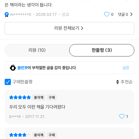
갈 수 있게 한 것은 처음에는 낯설고 난센스처럼 보였던 개념 체계들에서
『온도계의 철학』은 우리가 이미 교육을 받아 상식처럼 여기는 과학의 기초
은 책이라는 생각이 듭니다.
어떤 논리와 아름다움을 볼 때의 경이이다. 그것은 일상적 실험 장치를 들
진리를 우리는 왜 받아들이고 있는가라고 묻는 데에서 시작한다. 장하석
m*******0
2026.02.17.
신고
0
댓글
0
여다 보면서 그것이 정말이지 걸작임을 알게 되고, 그 안에서 오류들은 서
『온도계의 철학』은 역사학의 엄밀성과 철학의 예리함을 갖추고서, 잘 정의
교수는 국내 언론과의 인터뷰에서 “지금은 당연하게 전기라는 말을 쓰고
로 소멸하며 지식 정보는 돌에서 물을 짜내듯이 자연에서 짜낸 것임을 깨
되어 있고 깊숙한 흥미를 자아내는 주제를 다룬다. 과학의 역사와 철학 분
있지만 처음에는 너무나 낯설고 어려운 말이었어요. 예를 들어 보죠. 왜 정
리뷰 전체보기
달을 때, 그런 순간에 느끼는 감탄이다. 또한 그것은 다른 개념의 틀이 홀대
야에 관심을 두는 많은 독자들이 읽어야 한다.
전기가 생길까요? 자유전자 때문이라고요? 자유전자는 어디 있다가 나온
되고 억압받을 때, 기본 용어의 의미가 결코 분명해지지 못하는 끝없는 계
R. I. G. 휴즈 (서든캘리포니아대학교 철학 교수)
거죠?”라고 물었다. 장하석 교수는 우리가 당연하게, 그리고 아주 쉽게 전
산 과정을 바라볼 때, 내게 메커니즘을 배우고 이해할 시간이나 전문성이
기나 온도라는 말을 사용하지만 그 의미를 되짚어 물어 본다면 굉장히 낯
리뷰
10
한줄평
3
없는데도 실험실 장비를 받아들이고 신뢰해야 할 때, 그 순간에 드는 좌절
설고 어렵게 느껴진다는 사실에 주목했다. 여러 상식적인 과학 개념에서
장하석 교수는 온도의 개념과 온도계 구성이 발전해온 역사를 우리에게 흥
이며 분노이다.
장하석 교수는 특히 ‘온도’에 주목을 했고, “온도계를 사용해서 온도를 재
미롭게, 때때로 매혹적으로 들려준다. 과학의 역사와 철학, 그리고 물리학
--- p.6
클린봇
이 부적절한 글을 감지 중입니다.
설정
는데, 온도를 재는 온도계의 온도는 어떻게 잴 수 있을까?”라는 마치 8살
을 연구하는 이들은 그 역사에서 흥미로움을 느낄 것이다. 물리학에 폭넓
아이의 의문 같은 질문을 했다.
은 배경지식을 지니지 않은 이들도 이 책에서 가치를 발견할 것이다.
구매한줄평
추천순
나는 과학 자체가 그러하지 못하는 영역에서 상보적 과학이 과학 지식을
앨런 프랭클린 (콜로라도대학교 물리학 교수)
생산할(generate) 수 있다고 주장했다. 이런 말은 이상하게 들릴 수 있
이 간단해 보이는 질문의 답은 바로 나오지 않았다. 장하석 교수는 책의 「한
다. 자연에 관한 지식이 역사 연구나 철학 연구로 어떻게 생산될 수 있다는
종이책
구매
국어판 출간에 부쳐」에서 “현대 물리학에서 이런 시시한 문제를 다루지도
말인가? 그리고 만일 상보적 과학이 과학지식을 생산한다면, 그것은 그저
우리 모두 이런 책을 기다려왔다
않고, 인식론적으로 생각해봐도 아무 해답이 나오지 않았다”고 말했다. 그
과학의 일부로 여겨져야 하는 것은 아닌가? 또한 그런 과학 활동이 적절하
래서 장하석 교수는 과학 지식의 기초를 이해하기 위해 과학사를 뒤졌고,
b***6
2017.11.21.
1
게 훈련받은 전문가들이 아니라 아무나 행할 수 있다고 말하는 것은 무모
당시 중요한 업적이 프랑스에서 많이 나왔기 때문에 프랑스어까지 배웠다.
한 주장이 아닌가? 터무니없다고 느껴도 이해할 만한 일이다. 그러나 나는
이렇게 연구해도 위의 질문의 답이 쉬이 나오지 않았다. 장하석 교수는 온
지식을 생산한다는 것이 어떤 의미인지 좀 더 주의 깊게 고찰한다면 그런
종이책
구매
도와 온도계에 오랜 시간 빠져들었고, 결국 『온도계의 철학』이 나오는 데