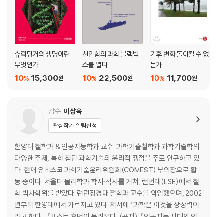
슈뢰딩거의 생명이란
천안함의 과학 블랙박
기후 변화 돌이킬 수 없
무엇인가
스를 열다
는가
10
15,300
10
22,500
10
11,700
%
%
%
원
원
원
감수
이상욱
관심작가 알림신청
한양대 철학과 & 인공지능학과 교수. 과학기술철학과 과학기술학의
다양한 주제, 특히 첨단 과학기술의 윤리적 쟁점을 주로 연구하고 있
다. 현재 유네스코 과학기술윤리위원회(COMEST) 부의장으로 활
동 중이다. 서울대 물리학과 학사·석사를 거쳐, 런던대(LSE)에서 철
학 박사학위를 받았다. 런던정경대 철학과 교수를 역임했으며, 2002
년부터 한양대에서 가르치고 있다. 저서에 『과학은 이것을 상상력이
라고 한다』, 『포스트 휴먼이 몰려온다』(공저), 『인공지능 시대의 인