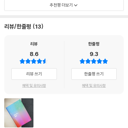
지 않음을 일단 받아들일 수 있다(그 상이 그런 결점 자체에 관한 것일 때
쿤 이후에 점점 멀어지기만 하던 과학철학과 과학사의 소통을 꾀하면서,
추천평 더보기
발표했다. 2010년 40대 초반의 나이에 케임브리지대학교 석좌교수로 초
에도). 그러나 이런 자기 교정의 메커니즘에는 또한 더 깊은 층위가 존재한
동시에 과학을 메타적으로 연구하는 과학학과 자연과학의 만남을 유도하
빙되었다.
다. 처음에 나는 안경에 결점이 있더라도 안경이 내게 명증하고 세세한 상
려는 장하석 교수의 오랜 노력의 결실이다. “온도계를 사용해서 온도를 재
을 보여줄 수 있다는 사실에 기뻐했지만, 좀 더 관찰하면서 나는 일부 결점
는데, 온도를 재는 온도계의 온도는 어떻게 잴 수 있을까”라는 호기심에서
리뷰/한줄평
13
한국인 최초의 케임브리지 석좌교수, 형 장하준도 같은 대학 교수
이 때때로 인지할 수 있을 정도로 상을 왜곡함을 알게 된다. 일단 그런 점을
출발한 이 책은 이미 과학사와 과학철학 양쪽 영역에서 고전적인 필독서가
알아차린 뒤에는, 나는 왜곡을 교정하려고 시도할 수 있다. (…) 우리는 자
되었다.
장하석 교수는 『온도계의 철학』을 통해 일약 세계적 과학철학자로 명성을
리뷰
한줄평
기 교정의 다양한 사례를 보았다. 가장 명료한 사례는 절대온도 개념을 조
홍성욱 (서울대학교 과학사 및 과학철학 교수)
알렸다. 『온도계의 철학』이 수상한 러커토시상은 헝가리 출신의 과학철학
작화했던 캘린더와 르 샤틀리에의 방법에서 찾아볼 수 있다. 당시에 실제
8.6
9.3
자 임레 러커토시(Imre Lakatos)를 추모하고 그의 업적을 기념하기 위
기체가 이상기체 법칙을 따른다는 초기의 전제는 실제 기체가 그 법칙에서
해 제정한 상으로 과학철학 분야에서 최근 6년간 출판된 영문 서적 가운데
우수한 과학자들은 대한민국을 부강하게 하고 선진국을 만들어왔다. 하지
벗어나는 정도를 계산하는 데 사용됐다.
최고의 책을 골라 수여한다.
만 이제는 기술적인 응용과학을 넘어 인류에 이바지하고 공헌할 기초과학
--- pp.442-443
리뷰 쓰기
한줄평 쓰기
과 인문학을 통해 명실상부한 선진 국가를 이루어야 한다. 장하석 교수는
또한 장하석 교수는 과학철학자로서는 매우 드물게 과학사 분야의 학술지
그 상징적 인물이다. 40대 초반의 나이에 케임브리지대학교 석좌교수로
“정상과학(normal science)”에 대한 쿤의 설명에서는 특정한 과학 학
혜택 및 유의사항
혜택 및 유의사항
의 논문상(이반 슬레이드상)을 탈 정도의 뛰어난 논문을 쓰는 과학사 연구
초빙되어 이미 세계적 석학들 사이에서 기립박수를 받고 있는 그를 가히
제 내부에서는 과학자들에게 오로지 하나의 패러다임만이 주어진다고 여
자이기도 하다. 한양대 이상욱 교수는 “전 세계적으로 과학사와 과학철학
대한민국의 자부심이라 부르고 싶다.
겨졌으나, 나는 우리 연구의 토대로서 확인할 만한 기존에 이미 존재하는
양쪽 분야에서 장하석 교수처럼 탁월한 연구 능력을 인정받고 있는 사람은
정몽준 (정치인)
대안 체계를 찾아낼 수 있다면 허무주의를 불러내지 않으면서도 정통(ort
거의 없다”고 말했다. 이렇기 때문에 이화여대 최재천 교수는 장하석 교수
hodoxy)은 거부될 수 있음을 인정해야 한다고 생각한다. 그 대안의 체계
를 “21세기의 토머스 쿤”이라고 평가했다. 과학사와 과학철학을 동시에
는 현재 정통의 초기 판일 수도 있고 과학의 역사에서 발굴해낸 오랫동안
?과학적인 개념들 중에서 아주 많은 것들이 우리 일상에 들어와 있다. 그러
연구해 ‘패러다임’이라는 혁신적 개념을 도출한 토머스 쿤처럼, 장하석 교
잊힌 틀일 수도 있고, 또는 아주 다른 전통에서 수입해온 무언가일 수도 있
나 우리는 그런 개념들을 실감하지 못한다. 장하석 교수의 『온도계의 철