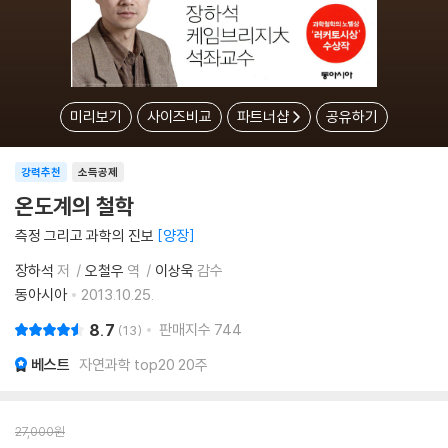
미리보기
사이즈비교
파트너샵
공유하기
강력추천
소득공제
온도계의 철학
측정 그리고 과학의 진보
양장
장하석
저
오철우
역
이상욱
감수
동아시아
2013.10.25.
8.7
판매지수
744
13
베스트
자연과학 top20 20주
27,000
원