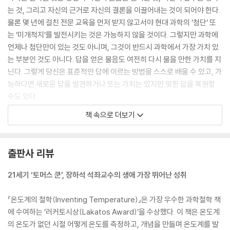
는 것, 그리고 자신의 근거로 자신의 결론을 이끌어내는 것이 되어야 한다.
물론 몇 년에 걸친 전문 교육을 먼저 받지 않고서야 현대 과학의 ‘첨단’ 또
는 ‘미개척지’를 발전시키는 것은 가능하지 않을 것이다. 그렇지만 과학에
언제나 첨단만이 있는 것도 아니며, 그것이 반드시 과학에서 가장 가치 있
는 부분인 것도 아니다. 답을 얻은 물음도 여전히 다시 물을 만한 가치를 지
닌다. 그렇게 당신은 표준적인 답에 이르는 방법을 스스로 배울 수 있고, 가
능하다면 새로운 답을 발견하거나 또는 가치는 있지만 잊힌 답을 복원할
수도 있다.
--- p.30
책 속으로 더보기
얼어붙은 수은의 이야기에서 얻을 수 있는 직접적이고 손쉬운 교훈은 우리
에게 낯익은 현상의 영역 그 너머로 나아갈 때에는 예기치 못한 것 들이 일
출판사 리뷰
어날 수 있고 또 일어난다는 점이다. 공리주의 법률가인 제레미 벤담(Jere
my Bentham: 1748~1832)은 이 사례를 들어, 믿고자 하는 우리의 의
21세기 ‘토머스 쿤’, 장하석 석좌교수의 생애 가장 뛰어난 성취
지(willingness)가 어떻게 낯익음(familiarity)과 묶여 있는지를 설명했
다. 벤담이 런던에 사는 어느 “학식 있는 의사”에게 브라운의 실험 이야기
『온도계의 철학(Inventing Temperature)』은 가장 우수한 과학철학 책
를 전했을 때 그가 받은 반응은 다음과 같은 것이었다. “나이 든 이가 젊은
에 수여하는 ‘러커토시상(Lakatos Award)’을 수상했다. 이 책은 온도계
이와 대화를 하면서 취하곤 하는 그런 권위의 거드름을 피우며, [그분은]
의 온도가 없던 시절 어떻게 온도를 측정하고, 개념을 만들며 온도계를 발