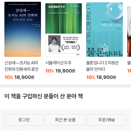
이런 일련의 과정은 200년이나 걸린 쉽지 않은 일들이었다. 한 번 생각해
보라. 고정점을 고정하기 위해선 끓음이 무엇인지 알아야 하며, 압력을 비
롯한 다양한 요인에 의해 널뛰듯 움직이는 끓는점 중 표준이 되는 어떤 점
을 고정해야 한다. 그리고 우리가 사용하는 수은온도계 속의 빨간 선과는
달리 과거의 온도계는 온도에 따라 일정하게 선형으로 팽창하지도 않았다.
또 당시의 온도계는 극한의 추위에 가면 얼어붙고, 도자기의 가마 속과 같
은 뜨거운 곳에서는 녹아내렸다.
신성세―초지능 AI의
시뮬레이션 우주
물론입니다 2 파동은
물
온도계의 역사는 이처럼 우리의 생각보다 험난했고, 이를 극복하는 과정에
진화와 인류세의 종언
물의 언어다
10
19,800
1
%
원
서 화씨온도계로 유명한 파렌하이트, 섭씨온도계의 셀시우스, 잠열을 측
10
18,900
10
18,900
%
%
원
원
정한 블랙, 열용량 이론을 발전시킨 어빈, 끓는점을 고정시킨 드 뤽과 캐번
디쉬, 도예의 대가 웨지우드, 근대적 열역학 이론을 세운 윌리엄 톰슨 등의
위대한 영웅들이 등장했다.
이 책을 구입하신 분들이 산 분야 책
온도 측정의 발전 과정에 대한 흥미로운 이야기를 전하는 동시에 장하석
교수는 이 과정에 대한 꼼꼼한 과학사 연구를 통해 다양한 온도 측정의 과
로그인
최근 본 상품
주문/배송
정이 지금까지 아직 해명이 되지 않은 새로운 현상을 많이 밝혀낸 의미 있
는 과학적 작업이었음을 밝혔다. 그리고 절대온도를 결정하는 과정에서 여