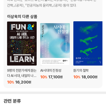
간학』(공저), 『인공지능의 윤리학』(공저) 등이 있다.
이상욱
의 다른 상품
9명의 전문가에게 듣는
AI시대의 진정성
듣기의 철학
다 AI 시대, 내일의 나를
10
17,100
10
18,000
%
%
원
원
만드는 시간
10
16,200
%
원
관련 분류