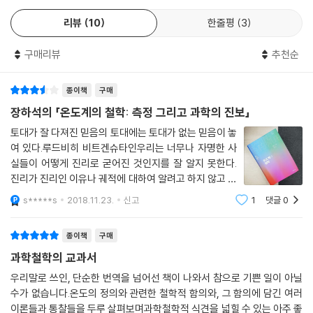
수도 『온도계의 철학』을 비롯한 훌륭한 연구 성과를 내고 있기 때문이다.
다. 쿤은 정통 패러다임을 고수하며 밀어붙이다가 그것이 깨어질 때에 패
학』은 독자를 일깨워 흥미진진한 역사와 복잡한 과학철학의 세계로 우리
리뷰
10
한줄평
3
러다임 변동이 일어난다는 점을 설득력 있게 논증했다. 하지만 그는 하나
를 이끌어준다. 그는 “물은 섭씨 100도에서 끓는다”라는 속기 쉬울 정도
이러한 업적으로 장하석 교수는 2010년 40대 초반의 나이에 케임브리지
의 패러다임을 믿으며 따르는 것이 다른 패러다임으로 나아가는 유일하게
로 간단명료한 말의 건너편에 있는 역사와 철학의 세계로 우리를 이끈다.
대학교 한스 라우싱(Hans Rausing) 석좌교수로 초빙되어 오늘에 이르
구매리뷰
추천순
합당한 길이라거나 심지어 가장 효과적인 길이라고는 논증하지는 않았다.
어느 순간에 우리는 장하석 교수가 들려주는 철학과 과학의 거대한 흐름
고 있다. 한스 라우싱 석좌교수는 케임브리지대학교 과학사·과학철학과 소
(…) 우리가 그저 어떤 인식적 덕목 하나의 향상만을 고려할지라도 그것을
한복판에 서 있는 자신을 발견한다. 학생들에게 이 책은 과학철학으로 들
속 교수 10명 중 최고 선임교수인데, 종이팩으로 유명한 ‘테트라 라발’ 그
종이책
구매
이루는 데에는 여러 가지 다른 길들이 존재하며, 그것을 똑같이 훌륭하게
어가는 훌륭한 길이 된다. 전문가에게는 최첨단 과학이 물리학 기초 개념
룹의 소유주 라우싱 가(家)의 기부를 계기로 만든 직책이다. 종신직으로,
장하석의 「온도계의 철학: 측정 그리고 과학의 진보」
성취하는 데에도 하나 이상의 길이 존재할 것이다. 종종 우리는 진리라는
의 특별한 이야기와 함께할 수 있음을 보는 일이 크나큰 도움이 될 것이다.
케임브리지대학교에서 한국인이 석좌교수직을 맡은 일도 처음이었다.
것에 사로잡혀 서로 병립할 수 없는 지식 체계들은 모두 다 진리일 수 없다
토대가 잘 다져진 믿음의 토대에는 토대가 없는 믿음이 놓
『온도계의 철학』은 역사, 철학, 그리고 과학이 교차하는 놀라운 책이다.
장재식 전 산업자원부 장관의 차남인 장하석 교수는 장하준 케임브리지대
는 이유로 이런 다원적 인식에서 멀어지곤 한다. 다른 덕목의 성취가 그리
여 있다.루드비히 비트겐슈타인우리는 너무나 자명한 사
학교 경제학부 교수의 친동생이며, 장하진 전 여성부 장관과 장하성 고려
실들이 어떻게 진리로 굳어진 것인지를 잘 알지 못한다.
배타적인 것은 아니다. 서로 병존할 수 없는 명제에 대한 믿음에 관련한 특
피터 갤리슨 (하버드대학교 과학사 및 물리학 석좌교수)
대학교 교수가 그의 사촌이기도 하다. 그의 집안은 대대로 독립운동과 한
진리가 진리인 이유나 궤적에 대하여 알려고 하지 않고 그
정한 인식적 덕목(예를 들어, 설명력 또는 측정의 수치 정확성)을 향상하
국의 발전에 헌신한 인동 장 씨 명문가로도 유명하다. 또 MBC ‘PD수첩’의
래서 의심할 생각도 하지 못한다. 경험의 영역에서 우리가
는 데에도 서로 다른 길이 존재할 수 있다. 일반적으로 말해, 우리가 기존
s*****s
2018.11.23.
신고
1
댓글
0
광우병 보도 관련 사건을 수사해 ‘[PD수첩] 검사’로 유명한 임수빈 전 부장
『온도계의 철학』은 물리학의 역사와 철학의 훌륭한 종합이다. 풍부하고 자
믿고 있는 대부분의 진리들은 한때는 분명 철학자였을 과
지식의 발전을 창조적 성취로 본다면, 그런 성취의 방향이 여러 선택지들
검사(현 변호사)가 그의 매형이다. 2011년 장하석, 장하준 형제가 나란히
세한 역사적 사실을 철학의 예리함과 상상력과 결합해 보여준다. 더욱이
학자들의 헌신에서 비롯된 것들이다.많은
에 열려 있다는 점은 그리 거슬리는 것이 아니다.
종이책
구매
동아일보가 선정한 ‘10년 뒤 한국을 빛낼 100인’에 선정되기도 했다.
이런 장점들이 한데 어울려 ‘잃어버린 문제’와 ‘잃어버린 지식’이라는 이 책
--- pp.445-447
과학철학의 교과서
전반의 논쟁적 주제를 설득력 있게 전해준다. 즉, 과학사와 과학철학이 기
2. 『온도계의 철학』내용 소개와 의의
성 이론들에 숨어 있는 이론과 실험의 빈틈, 현대 과학이 다룰 수 있고 다루
우리말로 쓰인, 단순한 번역을 넘어선 책이 나와서 참으로 기쁜 일이 아닐
처음에 나를 이 분야로 이끌었으며 여전히 나를 추동하는 것은 과학에 대
8살의 아이의 의문에서 출발한 위대한 연구의 결과물
어야 하는 빈틈을 찾아내어 보여줄 수 있다는 것이다.
수가 없습니다.온도의 정의와 관련한 철학적 함의와, 그 함의에 담긴 여러
한 희열과 좌절, 그리고 열정과 회의의 신기한 조합이었다. 내가 계속 나아
제레미 버터필드 (케임브리지대학교 과학철학 교수)
이론들과 통찰들을 두루 살펴보며과학철학적 식견을 넓힐 수 있는 아주 좋