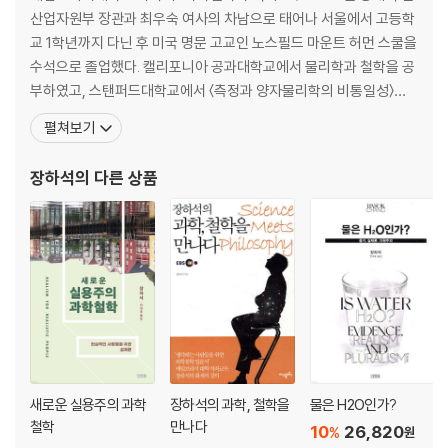
관찰가능성의 단계별 성취/비교동등성, 그리고 단일값의 존재론적 원리/
산업자원부 장관과 최우숙 여사의 차남으로 태어나 서울에서 고등학
뒤엠 식 전체론에 반대하는 최소주의/ 르뇨, 그리고 라플라스 이후의 경험
교 1학년까지 다닌 후 미국 명문 고교인 노스필드 마운트 허먼 스쿨을
주의
수석으로 졸업했다. 캘리포니아 공과대학교에서 물리학과 철학을 공
부하였고, 스탠퍼드대학교에서 〈측정과 양자물리학의 비통일성〉이
제3장 그 너머로 나아가기
라는 논문으로 철학 박사학위를 받았다. 하버드대학교(1993~199
펼쳐보기
역사: 온도계가 녹고 얼 때의 온도 측정하기
4)와 유니버시티 칼리지 런던(1995~2010)을 거쳐 케임브리지대
수은은 얼 수 있는가?/ 수은은 어는점을 스스로 보여줄 수 있는가?/ 수은
학교(2010~현재)에 재직 중이다. 과학철학협회PSA 이사, 영국 과
장하석
의 다른 상품
의 어는점 굳히기/ 과학적 도예공의 모험/ 그것은 우리가 아는 그런 온도
학사학회BSHS 회장을 지냈으며, 주요 연구 분야는 18세기
가 아니다?/ 웨지우드에 쏠린 집단 비판
분석: 태생지 너머로 나아가는 개념의 확장
퍼시 브리지먼의 여행 안내/ 브리지먼을 넘어서: 의미, 정의, 타당성/ 측량
확장을 위한 전략 성장의 전략, 서로 받쳐주기
제4장 이론, 측정, 그리고 절대온도
역사: 온도의 이론적 의미를 찾아
온도, 열, 그리고 냉열역학 이전의 이론적 온도/ 추상적인 것을 향한 윌리
엄 톰슨의 움직임 / 톰슨의 두 번째 절대온도/ 부분적으로만 구체적인 카
새로운 실용주의 과학
장하석의 과학, 철학을
물은 H2O인가?
르노 순환 모형/ 기체 온도계를 사용해 절대온도의 근삿값 구하기
철학
만나다
10
26,820
%
원
분석: 조작화- 사물과 행위 간의 접촉 만들기