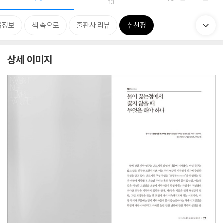
13
목정보
책 속으로
출판사 리뷰
추천평
상세 이미지