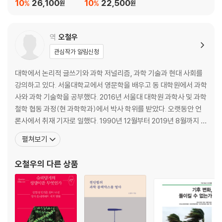
10
26,100
10
22,500
%
%
원
원
환원의 숨겨진 어려움/ 추상적인 개념들 다루기/ 조작화와 그 타당성/ 반
복을 통한 정밀성 / 열역학 없는 이론적 온도
역
오철우
제5장 측정, 정당화, 그리고 과학의 진보
관심작가 알림신청
측정, 순환, 그리고 정합론/ 정합론이 진보하게 만들기: 인식적 반복/ 반복
의 열매: 풍부화와 자기 교정/ 전통, 진보, 그리고 다원론/ 추상적인 것과
대학에서 논리적 글쓰기와 과학 저널리즘, 과학 기술과 현대 사회를
구체적인 것
강의하고 있다. 서울대학교에서 영문학을 배우고 동 대학원에서 과학
사와 과학 기술학을 공부했다. 2016년 서울대 대학원 과학사 및 과학
제6장 상보적 과학- 다른 방식의 확장된 과학: 과학사와 과학철학
철학 협동 과정(현 과학학과)에서 박사 학위를 받았다. 오랫동안 언
과학사와 과학철학의 상보적 기능/ 철학, 역사, 그리고 상보적 과학 내의
론사에서 취재 기자로 일했다. 1990년 12월부터 2019년 8월까지 한
상호작용/ 상보적 과학이 생산하는 지식의 성격/ 과학사와 과학철학의 다
겨레신문사에서 주로 과학 담당 기자로 일했다. 2009년부터 8년 동
펼쳐보기
른 연구 갈래와 관련해/ 과학으로 이어지는 다른 길
안 한겨레 과학 웹진 ‘사이언스온( scienceon.hani.co.kr)’을 운영
했다. 2001년 『한겨레』에 보도한 과학 기사 「김치는 살아 있다 ― 젖
오철우
의 다른 상품
과학, 역사, 철학 용어의 해설
산균이 지배하는 신비
옮긴이 후기
감수의 글
참고문헌
찾아보기