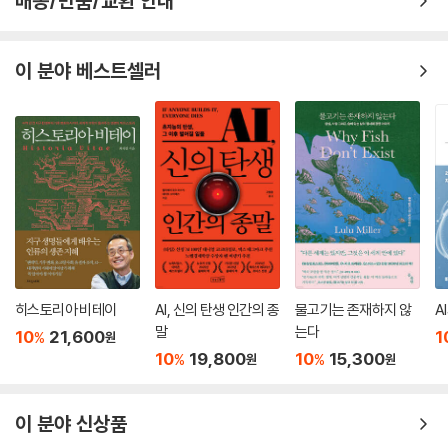
배송/반품/교환 안내
철학 연구를 통해서 과학 지식에 기여하는 학문으로, 현대의 전문가적 과
학에서 배제된 과학적 물음을 던진다.
이 분야 베스트셀러
장하석 교수는 상보적 과학의 연구 방법으로 과학사와 과학철학을 제시했
다. 그는 “과학의 역사를 알다 보면 과학과 기술, 과학과 다른 학문과의 관
계가 변화무쌍하다는 것을 알게 된다”며 “고대에는 과학이 철학의 일부라
고 생각했을 뿐만 아니라 의학, 신학, 음악 등과의 관계도 밀접했기에 과학
의 다양한 연계성을 이해할 수 있을 것”이라고 국내 언론과의 인터뷰에서
말했다.
과학사를 통해 철학과 과학의 거대한 흐름을 되살린다
『온도계의 철학』은 우리나라가 사용한 섭씨온도, 미국에서 사용하는 화씨
히스토리아 비테이
AI, 신의 탄생 인간의 종
물고기는 존재하지 않
A
온도, 물리학자들이 사용하는 절대온도라는 개념 이전에 다양한 온도 측정
말
는다
10
21,600
1
%
원
역사의 발전 과정을 짚는다. 끓는점·어는점과 같은 온도계의 고정점을 확
10
19,800
10
15,300
%
%
원
원
정해 가는 분투는 물론, 한 세기 넘는 논쟁과 실험을 거치며 온도계의 눈금
을 그려 수치온도계를 확립하는 노력을 담았다. 이어 수은온도계가 측정할
수 있는 범위 이상의 극한의 고온이나 저온에서의 온도 측정 방법, 그리고
이 분야 신상품
그것의 이론화 과정을 다뤘다.