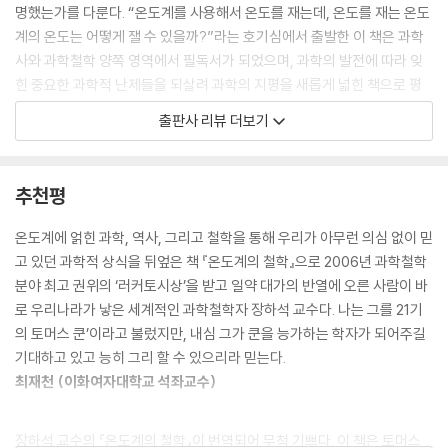
그 이야기가 거짓이라고 단언했고, 그런 이야기를 어떤 식으로건 증명하고
명했는가를 다룬다. “온도계를 사용해서 온도를 재는데, 온도를 재는 온도
자 하는 데 대해 스스로 창피함을 느껴야 한다고 말했다.” 벤담은 이런 이
계의 온도는 어떻게 잴 수 있을까?”라는 호기심에서 출발한 이 책은 과학
야기를 (존 로크가 전한) 어느 독일 여행자의 이야기와 비교했다. 그 여행
사와 과학철학 양쪽 영역에서 필독서가 되었으며, 과학의 발전에 따라 잊
자는 시암 왕국(Siam, 타이 왕국의 옛 명칭-옮긴이)의 왕에게 네덜란드
힌 중요한 과학적 난제들을 되살려 과학의 지평을 새롭게 넓힌 책으로 평
에서는 물이 겨울에는 고체가 되어 사람들과 마차들이 그 위를 지나며 여
가받고 있다.
출판사 리뷰 더보기
행한다는 말을 했다가 왕에게 “경멸하는 웃음과 함께” 혼이 났다고 했다.
--- pp.222
책을 통해 장하석 케임브리지대학교 석좌교수는 일약 세계적 과학철학자
로 명성을 알렸으며, 러커토시상은 물론 2005년 영국 과학사학회가 과학
추천평
반복적 진보의 다른 주요한 측면인 자기 교정(self-correction)도 우선
사 분야에서 가장 중요한 기여를 한 에세이 저자에게 주는 ‘이반 슬레이드
은 일상생활에서 접하는 이야기로 설명할 수 있다(이 설명에는 약간의 과
상(Ivan Slade Prize)’을 받았다. 같은 해에는 『타임스』 고등교육 부록(T
온도계에 얽힌 과학, 역사, 그리고 철학을 통해 우리가 아무런 의심 없이 믿
장이 담겨있다). 안경을 쓰지 않으면 나는 작거나 희미한 물체에 눈의 초점
HES)이 선정하는 ‘올해의 젊은 학술 저자’ 최종 결선에도 진출했다. 『온도
고 있던 과학적 상식을 뒤엎은 책 『온도계의 철학』으로 2006년 과학철학
을 잘 맞출 수 없다. 그래서 안경을 살펴보려고 안경을 벗으면 안경에 있는
계의 철학』은 토머스 쿤의 저작들과 비견되기도 한다.
분야 최고 권위의 ‘러커토시상’을 받고 일약 대가의 반열에 오른 사람이 바
미세하게 긁힌 자국과 얼룩을 볼 수 없다. 그러나 같은 안경을 쓰고서 거울
로 우리나라가 낳은 세계적인 과학철학자 장하석 교수다. 나는 그를 21기
앞에서 서면, 렌즈의 세세한 모습을 아주 잘 볼 수 있다. 한마디로, 내 안경
장하석 교수는 서울에서 중학교를 마치고 미국으로 건너가 미국의 명문 고
의 토머스 쿤’이라고 불렀지만, 내심 그가 쿤을 능가하는 학자가 되어주길
은 내게 안경 자신의 결점을 보여줄 수 있다. 이것이 자기 교정의 놀라운 모
교인 노스필드 마운트 허만 고등학교를 2년 만에 수석 졸업하고, 캘리포니
기대하고 있고 능히 그리 할 수 있으리라 믿는다.
습이다. 그렇지만 결점 많은 동일한 안경을 통해서 얻은 결점 많은 안경의
아 이공대학교(Caltech)에서 물리학과 철학을 공부했다. 스탠퍼드대학
최재천 (이화여자대학교 석좌교수)
상을 나는 어떻게 믿을 수 있는가? 우선, 나의 믿음은 그것이 어떻게 얻어
교에서 「양자물리학의 측정과 비통일성」으로 철학박사 학위를 받았으며,
진 것인지는 상관없이 감각의 명증성과 상 자체의 명료도에서 비롯한다.
하버드대학교에서 박사후(post-doctor) 과정을 밟았다. 1995년 28세
이 때문에 나는 안경에 있는 특정한 결점들이, 보이는 상의 질에 영향을 주
장하석 교수의 『온도계의 철학』이 번역되어 무척 기쁘다. 이 책은 토머스
의 나이로 런던대학교 교수로 임용되었으며, 2004년 『온도계의 철학』을