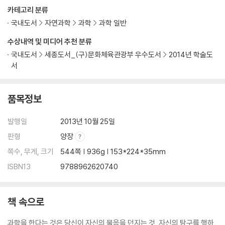
카테고리 분류
국내도서
자연과학
과학
과학 일반
수상내역 및 미디어 추천 분류
국내도서
세종도서_(구)문화체육관광부 우수도서
2014년 학술도
서
품목정보
발행일
2013년 10월 25일
판형
양장
쪽수, 무게, 크기
544쪽 | 936g | 153*224*35mm
ISBN13
9788962620740
책 속으로
과학을 한다는 것은 당신이 자신의 물음을 던지는 것, 자신의 탐구를 행하