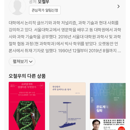
공저
오철우
관심작가 알림신청
대학에서 논리적 글쓰기와 과학 저널리즘, 과학 기술과 현대 사회를
강의하고 있다. 서울대학교에서 영문학을 배우고 동 대학원에서 과학
사와 과학 기술학을 공부했다. 2016년 서울대 대학원 과학사 및 과학
철학 협동 과정(현 과학학과)에서 박사 학위를 받았다. 오랫동안 언
론사에서 취재 기자로 일했다. 1990년 12월부터 2019년 8월까지 한
겨레신문사에서 주로 과학 담당 기자로 일했다. 2009년부터 8년 동
펼쳐보기
안 한겨레 과학 웹진 ‘사이언스온( scienceon.hani.co.kr)’을 운영
했다. 2001년 『한겨레』에 보도한 과학 기사 「김치는 살아 있다 ― 젖
오철우
의 다른 상품
산균이 지배하는 신비