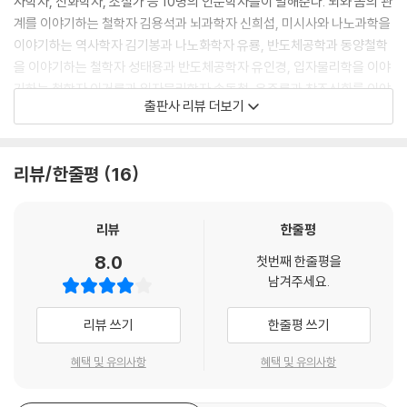
사학자, 신화학자, 소설가 등 10명의 인문학자들이 말해준다. 뇌와 몸의 관
계를 이야기하는 철학자 김용석과 뇌과학자 신희섭, 미시사와 나노과학을
이야기하는 역사학자 김기봉과 나노화학자 유룡, 반도체공학과 동양철학
을 이야기하는 철학자 성태용과 반도체공학자 유인경, 입자물리학을 이야
기하는 철학자 이거룡과 입자물리학자 손동철, 우주론과 창조신화를 이야
출판사 리뷰 더보기
기하는 신화학자 정재서와 천문학자 박창범, 우주 개발에 관한 딴지일보
대표 김어준과 위성사업단 단장 이주진의 이야기, 로봇과 인간, 몸 철학에
관한 철학자 조광제와 로봇공학자 양현승의 이야기, 진화 이론에 관한 소
리뷰/한줄평
16
설가 공지영과 동물행동학자 최재천의 이야기, 유전자 권력 시대에 대한
철학자 이진경과 생명과학자 황우석의 이야기, 미술과 수학에 관한 문화재
청장 유홍준과 수학자 계영희의 이야기까지. 인문학자들은 그들이 바라보
리뷰
한줄평
는 시점으로 과학 연구의 시작부터 미래의 전망까지 과학을 좀 더 쉽게 접
8.0
첫번째 한줄평을
근할 수 있도록 해준다. 보론으로 한국사회에서 느껴지는 인문학과 과학의
남겨주세요.
대화를 이야기하는 홍성욱 교수의 글과 독자의 이야기를 돕기 위해 ‘쉽게
읽는 과학의 발자취’를 테마글 뒤에 실었다.
리뷰 쓰기
한줄평 쓰기
더불어 과학과 인문학은 세상을 어떻게 다르게, 어떻게 비슷하게 바라보는
가? 그들의 사유는 얼마나 다른가, 또는 같은가? 과학자가 새로운 발견이
혜택 및 유의사항
혜택 및 유의사항
나 발명에 이르는 과정은 인문학자들이 새로운 통찰에 이르는 과정과 얼마
나 다르고 또한 같은가? 생명 복제와 나노과학의 실험실 문화는 어떻게 다