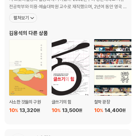
전공학부와 미용·예술대학원 교수로 재직했으며, 2년여 동안 영국 옥
스퍼드 대학교와 미국 워싱턴 대학교(UW)에서 연구했다. 2017년
펼쳐보기
몸담았던 대학교에서 정년 퇴임을 하였고, 이제 인간 삶의 다양한 차
원, 특히 문화적 욕망에 관하여 이야기하는 작가로 살아가려 한다. 또
김용석
의 다른 상품
한 예술가들이 전유해오던 아름다움을 일반 사람들의 ‘
사소한 것들의 구원
글쓰기의 힘
철학 광장
10
13,320
10
13,500
10
14,400
%
%
%
원
원
원