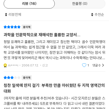
르고 또 같은가? 우주론 연구자의 추론과 생명과학자의 실험은 과학지식
리뷰
16
한줄평
0
의 생산에 어떻게 이바지하는가? 등등의 질문을 통해 과학을 되짚어볼 수
있게 한다. 이 책은 2004년 말부터 2005년 초까지 <한겨레>에 실은 ‘인
리뷰전체
추천순
문의 창으로 본 과학의 풍경’을 바탕으로 대폭 수정 보강하여 출간한 것이
다.
종이책
과학을 인문학적으로 재해석한 훌륭한 교양서...
정말 유쾌하고 훌륭한, 그리고 재미있고 참신한 책이다. 골수 인문학쟁이
여서 늘 과학에는 쉽게 접근할 수 없을 것 만 같았고, 그래서 더욱 여러 과
학 교양서를 읽어왔던 나이지만, 잠깐 읽고 이해하는 것 같다가는 잠시 뒤
면 또 까맣게 잊어버리곤 해서 역시 나는 과학이나 수학쪽에는 안되나보다
하고 생각하기가 일쑤였다. 그런데, 나만큼이나 과학에는 문외한인 여러
m****i
2006.07.12.
신고
1
댓글
0
종이책
칭찬 일색에 딴지 걸기: 부족한 만큼 아쉬웠던 두 지적 영역간의
대화
(마지막 줄에 이런 분들께 추천/비추 있습니다- 시간 모자르신 분들은 스
크롤바를 휙! 내려주세요) 5프로 부족하다. 다 읽고 나서 내린 결론이었다.
사실 너무 많은 것을 기대하는 게 아니었는지도 모른다. 인문학과 과학이