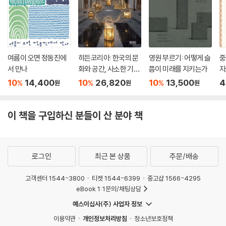
여름이 오면 정동진에
히든코리아: 한국의 문
영원 부르기: 어떻게 슬
중
서 만나
화와 공간, 사소한 기적
픔이 미래를 지키는가
자
들
10
14,400
10
26,820
10
13,500
4
%
%
%
원
원
원
이 책을 구입하신 분들이 산 분야 책
로그인
최근 본 상품
주문/배송
고객센터 1544-3800
티켓 1544-6399
중고샵 1566-4295
eBook 1:1문의/채팅상담
예스이십사(주) 사업자 정보
이용약관
개인정보처리방침
청소년보호정책