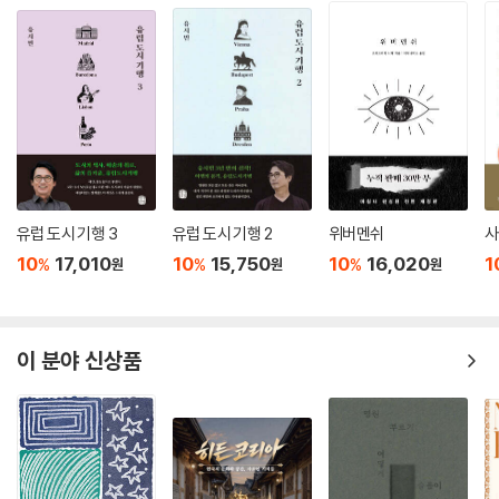
유럽 도시 기행 3
유럽 도시 기행 2
위버멘쉬
사
10
17,010
10
15,750
10
16,020
1
%
%
%
원
원
원
이 분야 신상품