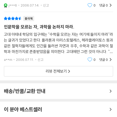
덕적인 가치’와 ‘교훈’을 끌어내는 활동이며, 자연과학은 사물의 본성을 이
j***6
2006.07.14.
신고
0
댓글
0
종이책
인문학을 모르는 자, 과학을 논하지 마라.
고대 아테네 학당의 입구에는 ''수학을 모르는 자는 여기에 들이지 마라''라
는 글귀가 있었다고 한다. 플라톤과 아리스토텔레스, 헤라클레이토스 등과
같은 철학자들에게도 인간을 둘러싼 자연과 우주, 수학과 같은 과학이 철
학과 마찬가지로 존중받았음을 의미한다. 고대에만 그런 것이 아니다. ''나
는 생각한다, 고로 나는 존재한다''라는 명제를 남긴 프랑스 철학가 데카르
a**m
2006.07.11.
신고
0
댓글
0
트도 생리학
리뷰 전체보기
배송/반품/교환 안내
이 분야 베스트셀러