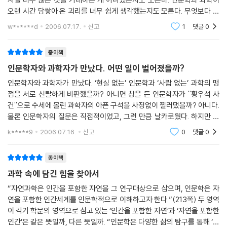
오랜 시간 담쌓아 온 괴리를 너무 쉽게 생각했는지도 모른다. 무엇보다 제
목부터가 ''인문학의 창으로 본 과학'' 이다. 어떻게 이야기가 전개될지는
w******d
2006.07.17.
신고
1
댓글
0
미
종이책
인문학자와 과학자가 만났다. 어떤 일이 벌어졌을까?
인문학자와 과학자가 만났다. ‘현실 없는’ 인문학과 ‘사람 없는’ 과학의 맹
점을 서로 신랄하게 비판했을까? 아니면 창을 든 인문학자가 ''황우석 사
건''으로 수세에 몰린 과학자의 아픈 구석을 사정없이 찔러댔을까? 아니다.
물론 인문학자의 질문은 직접적이었고, 그런 만큼 날카로웠다. 하지만 과
학자들의 답변 또한 그에 못지 않았다. 오히려 인문학자가 혀를 내두를 정
k*****9
2006.07.16.
신고
0
댓글
0
도
종이책
과학 속에 담긴 힘을 찾아서
“자연과학은 인간을 포함한 자연을 그 연구대상으로 삼으며, 인문학은 자
연을 포함한 인간세계를 인문학적으로 이해하고자 한다.”(213쪽) 두 영역
이 각기 학문의 영역으로 삼고 있는 ‘인간을 포함한 자연’과 ‘자연을 포함한
인간’은 같은 뜻일까, 다른 뜻일까. “인문학은 다양한 삶의 탐구를 통해 ‘도