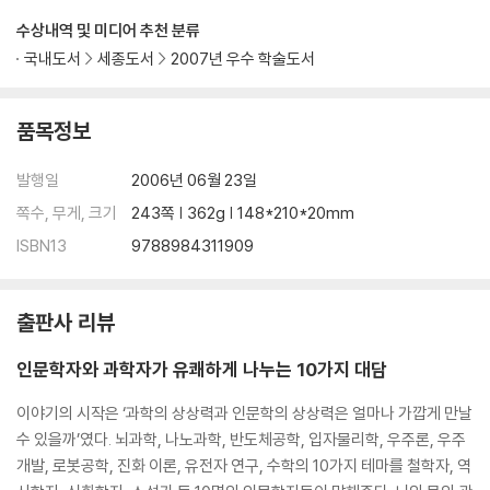
수상내역 및 미디어 추천 분류
국내도서
세종도서
2007년 우수 학술도서
품목정보
발행일
2006년 06월 23일
쪽수, 무게, 크기
243쪽 | 362g | 148*210*20mm
ISBN13
9788984311909
출판사 리뷰
인문학자와 과학자가 유쾌하게 나누는 10가지 대담
이야기의 시작은 ‘과학의 상상력과 인문학의 상상력은 얼마나 가깝게 만날
수 있을까’였다. 뇌과학, 나노과학, 반도체공학, 입자물리학, 우주론, 우주
개발, 로봇공학, 진화 이론, 유전자 연구, 수학의 10가지 테마를 철학자, 역