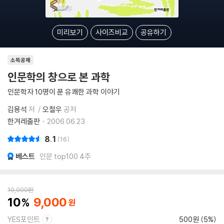
미리보기
사이즈비교
공유하기
소득공제
인문학의 창으로 본 과학
인문학자 10명이 푼 유쾌한 과학 이야기
김용석
저
오철우
공저
한겨레출판
2006.06.23.
8.1
16
베스트
인문 top100 4주
10,000
원
10
9,000
YES포인트
500원 (5%)