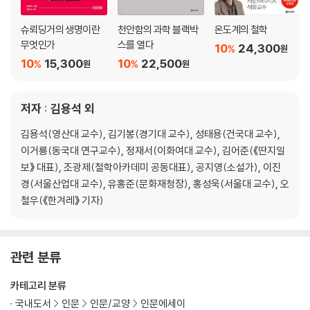
슈뢰딩거의 생명이란
천안함의 과학 블랙박
온도계의 철학
무엇인가
스를 열다
10
24,300
%
원
10
15,300
10
22,500
%
%
원
원
저자 : 김용석 외
김용석(영산대 교수), 김기봉(경기대 교수), 성태용(건국대 교수),
이거룡(동국대 연구교수), 정재서(이화여대 교수), 김어준(《딴지일
보》 대표), 조광제(철학아카데미 공동대표), 공지영(소설가), 이진
경(서울산업대 교수), 유홍준(문화재청장), 홍성욱(서울대 교수), 오
철우(《한겨레》 기자)
관련 분류
카테고리 분류
국내도서
인문
인문/교양
인문에세이