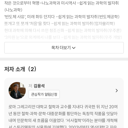
작은 것으로부터 혁명-나노과학과 미시역사 -쉽게 읽는 과학의 발자취
(나노과학)
‘반도체 사유’, 미래 화두 던지다 -쉽게 읽는 과학의 발자취(반도체공학)
쪼개고 또 쪼개 ‘처음’을 찾다 -쉽게 읽는 과학의 발자취(입자물리학)
현대 과학에 의해 다시 쓰인 창조신화 -쉽게 읽는 과학의 발자취(우주론)
‘3차원 눈’으로 외계에서 나를 보다 -쉽게 읽는 과학의 발자취(우주 개발)
인간과 기계의 상호작용과 의미 소통 -쉽게 읽는 과학의 발자취(로봇공
목차 더보기
학)
‘닮은 과거, 다른 미래’의 비밀을 들추다 -쉽게 읽는 과학의 발자취(진화 이
론)
저자 소개
2
유전자 복제 시대의 생물학 -쉽게 읽는 과학의 발자취(유전자 연구)
아름다움에 숨겨진 공식을 풀다 -쉽게 읽는 과학의 발자취(수학)
보론: 자연과학과 인문학의 대화-역사를 통해 본 접점과 상호작용
저
김용석
관심작가 알림신청
로마 그레고리안 대학교 철학과 교수를 지내다 귀국한 뒤 지난 20여
년 동안 철학·과학·문학·대중문화를 횡단하는 독창적 작품을 잇달아
내며 인문학의 새 흐름을 이끌었다. ‘서사철학’이라는 분야를 개척해
서 스토리텔링의 실용화에 기여했다. 2002년부터 영산대학교 자유