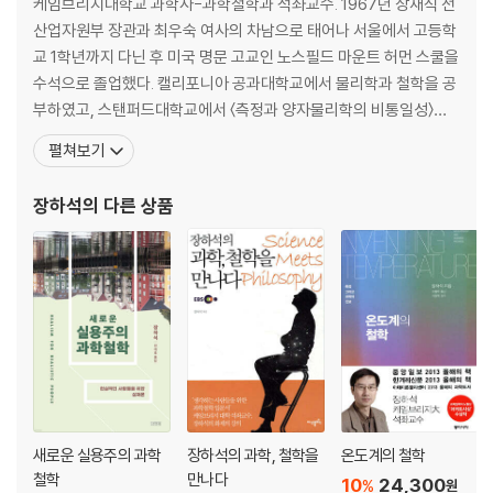
2장 전기분해: 혼란의 더미와 양극의 당김
케임브리지대학교 과학사-과학철학과 석좌교수. 1967년 장재식 전
2.1 전기분해와 그 불만
산업자원부 장관과 최우숙 여사의 차남으로 태어나 서울에서 고등학
2.1.1 거리 문제 | 2.1.2 합성으로서의 전기분해 | 2.1.3 라봐지에주의를 구
교 1학년까지 다닌 후 미국 명문 고교인 노스필드 마운트 허먼 스쿨을
제하기 위한 가설들 | 2.1.4 ‘승자 없음’은 ‘승리 없음’이 아니다
수석으로 졸업했다. 캘리포니아 공과대학교에서 물리학과 철학을 공
부하였고, 스탠퍼드대학교에서 〈측정과 양자물리학의 비통일성〉이
2.2 굴하지 않은 전기화학
라는 논문으로 철학 박사학위를 받았다. 하버드대학교(1993~199
펼쳐보기
2.2.1 합성 견해는 어떻게 제거되었는가 | 2.2.2 라봐지에주의를 구제하기
4)와 유니버시티 칼리지 런던(1995~2010)을 거쳐 케임브리지대
위한 가설들은 얼마나 유효했을까 | 2.2.3 물을 화합물로 보는 물-화합물
학교(2010~현재)에 재직 중이다. 과학철학협회PSA 이사, 영국 과
장하석
의 다른 상품
전기화학의 특성
학사학회BSHS 회장을 지냈으며, 주요 연구 분야는 18세기
2.3 전해질 용액 속 깊숙이
2.3.1 지저분한 과학에 대한 연구의 가치 | 2.3.2 프리스틀리는 망상에 빠
졌던 것일까? 실험실에서 얻은 한 견해 | 2.3.3 이온 이동에 관한 복잡한
사항들 | 2.3.4 전지의 작동 방식에 관한 논쟁 | 2.3.5 리터와 낭만주의
3장 HO일까, H2O일까?: 원자의 개수를 세는 법을 터득하기까지
3.1 볼 수 없는 것을 어떻게 셀까?
3.1.1 관찰 불가능성과 순환성 | 3.1.2 아보가드로-칸니차로 신화 | 3.1.3
새로운 실용주의 과학
장하석의 과학, 철학을
온도계의 철학
원자화학에서 작업주의와 실용주의 | 3.1.4 미결정에서 다원주의로
철학
만나다
10
24,300
%
원