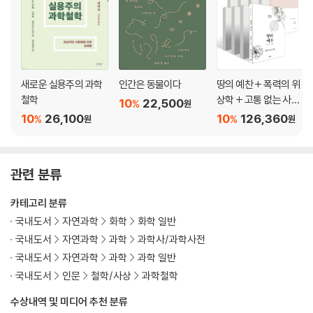
4.3.1 진리와 진리의 여러 의미들 | 4.3.2 확실성 함정 | 4.3.3 구조 | 4.3.
4 지칭(쌍둥이 지구여, 안녕)
5장 과학에서의 다원주의: 행동을 촉구함
5.1 과학이 다원주의적일 수 있을까?
새로운 실용주의 과학
인간은 동물이다
땅의 예찬 + 폭력의 위
5.1.1 다원성: 수용에서 경축으로 | 5.1.2 일원주의와 다원주의 | 5.1.3 왜
철학
상학 + 고통 없는 사회
10
22,500
%
원
다원주의는 상대주의가 아닌가 | 5.1.4 다원주의는 우리를 무력하게 만들
+ 리추얼의 종말 + 사
10
26,100
10
126,360
%
%
원
원
까? | 5.1.5 우리가 다 감당할 수 있을까?
물의 소멸 + 정보의 지
배 + 오늘날 혁명은 왜
불가능한가 + 관조하
5.2 다원성의 혜택과 그 혜택을 얻는 방법
관련 분류
는 삶 : 무위에 대하여
5.2.1 다원주의란 무엇인가? | 5.2.2 관용의 혜택 | 5.2.3 상호작용의 혜택
외 1권
| 5.2.4 과학사와 과학철학의 임무
카테고리 분류
국내도서
자연과학
화학
화학 일반
5.3 다원주의의 실천에 관한 추가 언급
국내도서
자연과학
과학
과학사/과학사전
5.3.1 다원주의 대 다원주의적 태도 | 5.3.2 형이상학과 인식론 사이에서 |
국내도서
자연과학
과학
과학 일반
5.3.3 일원주의자들도 도움이 될 수 있을까? | 5.3.4 계속되는 상보적 과
국내도서
인문
철학/사상
과학철학
학
수상내역 및 미디어 추천 분류