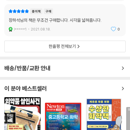
--- p.533
nts)이다. 물의 역사에 관한 나의 연구는 이 모든 범주들에서 성과를 산출
종이책
구매
했다.
나는 다원주의와 상대주의를 구별하고 싶다. 가장 근본적인 차이는, 상대
장하석님의 책은 무조건 구매합니다. 시각을 넓혀줍니다.
내가 이 책을 통해 내놓는 것은 역사 연구인 동시에 철학 연구이며 또한 과
주의는 판단과 결심의 포기를 적어도 어느 정도 동반하는 반면, 다원주의
학 연구다. 나의 연구에 참된 독창성이 있다면, 그것은 아마도 내가 이 세
l*****1
2021.08.18.
0
는 더없이 분명하게 그런 포기를 동반하지 않는다는 점이다. 성숙한 다원
개의 가닥을 엮는 방식에 있지, 어떤 단일한 가닥에 있지 않을 것이다. 그럼
주의적 태도를 지닌 사람은 자신이 동의하지 않는 것과 생산적으로 관계
에도 나는 처음 세 장이 18세기와 19세기의 화학사에 관한 그런대로 독창
맺는다.
한줄평 전체보기
적인 업적이기를 바란다. 또한 마지막 두 장은 최소한 참신한 과학철학적
--- p.544
관점이기를 바라고, 나의 논의들이 여기저기에서 흥미롭고 비정통적인 과
학적 사유를 유발하기를 바란다. 다루는 영역이 광범위하고 내 사고의 방
“하지만, 하지만... 미친 놈들은 어떻게 막을 거죠?” 과학의 권위가 침식되
배송/반품/교환 안내
향이 특이한 까닭에 나는 연구의 거의 모든 측면에서 완벽한 수준에 전혀
는 것을 우려하는 사람들은 계속해서 반발한다. 우리가 다원주의를 받아들
이를 수 없었다. 그러나 나는 이 책의 최초 제안서를 검토한 익명의 심사위
인다면 학교에서 진화와 더불어 성경에 나오는 창조론(또는 지적 설계론)
원이 건넨 말에서 용기와 위로를 얻었다. 실례를 무릅쓰고 그 말을 인용한
이 분야 베스트셀러
을 가르치고, 기후변화 회의론자들이 과학자들의 다수와 동등한 목소리로
다. “용감하고 새로운 프로젝트를 추진한다면... 완벽함은 해로운 꿈일 수
환경 정책을 결정하고, 대안 의술이 기성 의료계에 발을 들이는 등의 결과
밖에 없습니다.” (22~25쪽)
를 초래하리라고 그들은 우려한다.
--- p.546
“과학의 역사와 철학을 통합하는 작업의 모범사례”
이 책의 구성과 주요 내용
다윈주의 진화생물학은 큰 걸음으로 진보하고 있으며 아마도 그 수수께끼
이 책은 총 5장으로 구성되어 있다. 첫 세 장은 역사적으로 구체적인 내용
를 푸는 최선의 가용한 길이라는 주장은 하면서, 다른 방법은 통할 리가 없