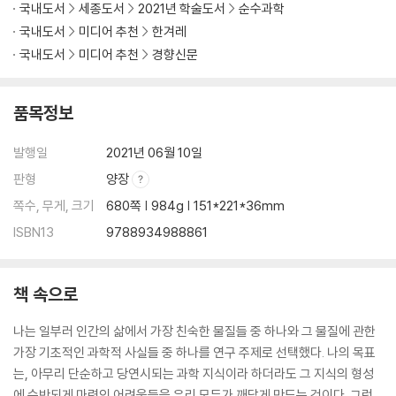
옮긴이의 말
국내도서
세종도서
2021년 학술도서
순수과학
참고문헌
국내도서
미디어 추천
한겨레
찾아보기
국내도서
미디어 추천
경향신문
품목정보
발행일
2021년 06월 10일
판형
양장
쪽수, 무게, 크기
680쪽 | 984g | 151*221*36mm
ISBN13
9788934988861
책 속으로
나는 일부러 인간의 삶에서 가장 친숙한 물질들 중 하나와 그 물질에 관한
가장 기초적인 과학적 사실들 중 하나를 연구 주제로 선택했다. 나의 목표
는, 아무리 단순하고 당연시되는 과학 지식이라 하더라도 그 지식의 형성
에 수반되게 마련인 어려움들을 우리 모두가 깨닫게 만드는 것이다. 그런