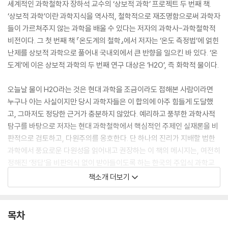
세계적인 과학철학자 장하석 교수의 ‘상보적 과학’ 프로젝트 두 번째 책.
‘상보적 과학’이란 과학지식을 역사적, 철학적으로 재조명함으로써 과학자
들이 가르쳐주지 않는 과학을 배울 수 있다는 저자의 과학사-과학철학적
비전이다. 그 첫 번째 책 『온도계의 철학』에서 저자는 ‘온도 측정법’에 얽힌
난제를 상보적 과학으로 풀어내 국내외에서 큰 반향을 일으킨 바 있다. ‘온
도계’에 이은 상보적 과학의 두 번째 연구 대상은 ‘H2O’, 즉 화학적 물이다.
오늘날 물이 H2O라는 것은 현대 과학을 조금이라도 접해본 사람이라면
누구나 아는 사실이지만 당시 과학자들은 이 합의에 아주 힘들게 도달했
고, 그마저도 정당한 근거가 충분하지 않았다. 예리하고 풍부한 과학사적
탐구를 바탕으로 저자는 현대 과학철학에서 핵심적인 주제인 실재론을 비
판적으로 검토하고, 다원주의를 옹호한다. 단 하나의 진리가 지배할 법한
과학에서 풍요로운 다원성을 읽어내고 권장하는 이 책의 메시지는, 여전히
정해진 ‘정답’을 비판의식 없이 받아들이도록 하는 한국의 주입식 과학교
육에도 시사하는 바가 클 것이다. “과학의 역사와 철학에서 중요한 텍스트
책소개 더보기
가 되리라 확신한다”라는 심사평과 함께 국적과 소속을 불문하고 지난 5
년간 과학철학에서 뛰어난 성취를 보인 저서에 수여하는 페르난두 질 과학
철학 국제상(2013)을 받았다. 과학책과 철학책을 주로 작업해온 철학자
목차
이자 번역가 전대호가 저자의 목소리에 공명하며 번역했다.