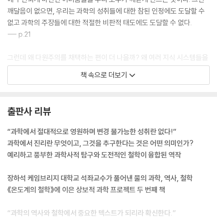
깨달음이 없으면, 우리는 과학의 성취들에 대한 참된 인정에도 도달할 수
없고 과학의 주장들에 대한 적절한 비판적 태도에도 도달할 수 없다.
--- p.21
그런데 왜 다원주의를 채택하는 편이 더 나을까? 왜 여러 지식 시스템들을
살려두어야 할까? 즉각 떠오르는 이유는, 우리가 우리의 모든 필요들을 충
책 속으로 더보기
족시키는 완벽한 단일 이론 혹은 관점에 도달할 개연성은 낮다는 직감이
다. 이것을 비관론이라고 불러도 좋다. 그러나 나는 이것이 근거 없는 비관
론이라고 생각하지 않는다. 오히려 나는 이것을 인간의 능력에 대한 합당
출판사 리뷰
한 겸양으로 여긴다. 우리가 완벽한 단일 시스템을 발견할 성싶지 않다면,
다수의 시스템을 보유하는 것이 합당하다.
“과학에서 절대적으로 영원하며 변경 불가능한 성취란 없다!”
--- p.31
과학에서 진리란 무엇이고, 그것을 추구한다는 것은 어떤 의미인가?
예리하고 풍부한 과학사적 탐구와 도전적인 철학이 융합된 역작
나의 주요 목표는 ‘만약에 ...였다면’을 내세우는 가상적 역사 서술이 아니
다. 궁극적으로 나는 더 활동가적인(activist) 유형의 학문 활동을 옹호한
장하석 케임브리지 대학교 석좌교수가 풀어낸 물의 과학, 역사, 철학
다. 부당하게 버려진 사유의 방향을 되살릴 가능성을 실제로 열고 그 방향
《온도계의 철학》에 이은 상보적 과학 프로젝트 두 번째 책
에서 무엇이 나오는지 보는 그런 학문 활동 말이다. 내가 추구하는 것은 포
괄적인 견해다. 플로지스톤 이론이 과학 지식에 기여한 바가 무엇인지, 그
“과학의 역사와 철학에서 중요한 텍스트가 되리라 확신한다.”