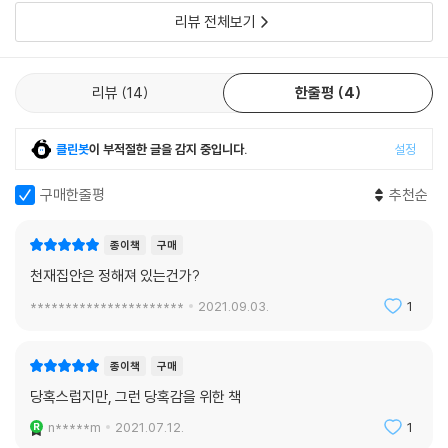
어쩌면 나의 성향을 더 잘 대변하는 문구는 “진리에 대한 사랑(love of tr
은 단순히 H2O라는 견해를 더는 지지하지 않는다. 물은 중수소를 비롯한
리뷰 전체보기
uth)” 따위는 없다는 리처드 로티의 선언일 것이다. 로티에 따르면 “진리
드문 동위원소들을 포함하고 있을뿐더러, 물의 익숙한 화학적 물리적 속성
에 대한 사랑이라는 이름으로 불려온 것은 상호주관적 합의에 도달하기에
들은 다양한 이온들의 존재와, 인접한 물 분자들 간의 끊임없는 결합 및 재
대한 사랑, 반항하는 데이터 집합을 장악할 힘을 얻기에 대한 사랑, 논쟁에
결합에 본질적으로 의존한다. 단일 분자의 화학식 H2O는 이 같은 물 분자
리뷰
14
한줄평
4
서 이기기에 대한 사랑, 작은 이론들을 종합하여 큰 이론들을 구성하기에
들의 상호작용을 은폐한다. 만약에 우리 앞에 H2O 분자들이 단순히 쌓인
대한 사랑의 혼합물이다”.
무더기가 있다면, 우리는 그것을 물로 알아채지 못할 것이다. 물론 ‘물은 H
--- p.509
클린봇
이 부적절한 글을 감지 중입니다.
설정
2O다’라는 견해는 물의 구조에 관한 진리의 중요한 요소 하나를 담고 있으
며 더 나아가 탐구에도 도움을 주었다. 그러나 그 견해를 영원하고 절대적
구매한줄평
추천순
우리는, 엄청나게 복잡하고 보아하니 고갈되지 않으며 궁극적으로 예측 불
인 진리로 간주하는 것은 오류일 것이다. 오히려 그 견해는 계속 전진하는
가능한 세상을 이해하고 그것과 관계 맺으려 하는 유한한 존재들이다. 우
과학의 서사시에서 하나의 중요한 휴식 지점이었을 따름이다. 이 예에서
리가 단 하나의 완벽한 과학 시스템을 발견할 성싶지 않다면, 다수의 과학
종이책
구매
다음과 같은 일반적인 교훈을 얻을 수 있다. 즉, 과학자들이 이미 수정한 단
시스템들을 육성하는 것이 합당하다.
천재집안은 정해져 있는건가?
순소박한 과학적 진리에 교조주의적으로 매달림으로써 얻을 수 있는 이득
--- p.532
은 없다.
**********************
2021.09.03.
1
이 책은 내가 《온도계의 철학》으로 착수한 ‘상보적(complementary) 과
조지프 프리스틀리는 인식적 겸허함에 대해서 특히 교훈적인 개념을 가지
학’ 프로젝트의 연장이다. 이 책에 담긴 연구들은 상보적 과학의 약속, 곧
고 있었다. 그 개념은 역동적이었다. “모든 각각의 발견은 우리가 상상하지
종이책
구매
과학이 외면하는 과학적 질문들을 과학사와 과학철학을 이용하여 다루겠
도 못했던 많은 것들을 우리의 시야 안에 가져다놓는다.” 그는 대단히 멋진
당혹스럽지만, 그런 당혹감을 위한 책
다는 약속을 계속 이행한다. 전작에서 나는 상보적 과학이 산출하는 지식
이미지를 떠올렸다. “빛의 원이 커질수록, 그 원을 둘러싼 어둠의 경계도
의 성격을 세 개의 범주로 분류했다. 그것들은 잊힌 지식의 회복(recover
n*****m
2021.07.12.
1
더 커진다.”
y), 비판적 의식(critical awareness), 새로운 발전(new developme