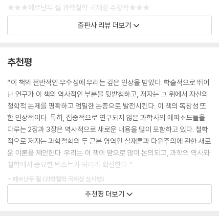
이론이 더 오래 존속했다면 어떤 기여를 할 수 있었을지, 지금 그 이론이 부
★★★페르난두 질 과학철학 국제상 수상작★★★
활한다면 어떤 기여를 할 수 있을지 나는 알고 싶다. 이 모든 범주의 기여들
출판사 리뷰 더보기
이 플로지스톤 이론의 조급한 폐기 때문에 소실되거나 간과되었다면, 우리
물은 정말 H2O일까? 과학자들은 어떻게 물은 H2O라고 믿게 되었는가?
는 그것들을 되찾고 상상하고 창조해야 한다. 이런 기획은 역사학도 아니
그렇게 믿게 된 이유는 정당하고 충분했을까? 과학에서 진리란 무엇이고,
고 철학도 아니고 진짜 과학도 아니라고 당신이 반발한다면, 어쩔 수 없다.
그것을 추구한다는 것은 어떤 의미인가? 케임브리지 대학교 과학사-과학
추천평
--- p.58
철학 석좌교수 장하석은 《물은 H2O인가?》에서 현대 과학을 조금이라도
접해본 사람이라면 누구나 알고 있는 가장 간단한 과학적 가정 중 하나인
“이 책의 전반적인 우수성에 우리는 깊은 인상을 받았다. 학술적으로 뛰어
결론적으로 솔직히 말하는데, 나로서는 플로지스톤주의 시스템을 단호히
‘물은 H2O다’를 탐구한다. 저자에 따르면, 단순하고 당연시되는 이런 과학
난 연구가 이 책의 역사적인 부분을 뒷받침하고, 저자는 그 위에서 자신의
배척할 타당한 이유가 충분히 있었다고 판정할 길이 없다.
지식이 형성되고 받아들여지기까지 어떤 어려움들이 있었으며, 어떤 연구
철학적 논제를 명확하고 엄밀한 논증으로 발전시킨다. 이 책의 독창성 또
--- p.123
과정과 어떤 사고방식을 통해 그 결과를 얻어냈는지를 알아야 과학기술에
한 인상적이다. 특히, 집중적으로 연구되지 않은 과학사의 에피소드들을
대한 맹신과 무관심, 비이성적 거부를 넘어설 수 있다. 예리하고 풍부한 과
다루는 2장과 3장은 역사적으로 새로운 내용을 많이 포함하고 있다. 철학
나는 종결에 대한 집착이 상황을 이렇게 만들었다고 본다. 그 집착은 과학
학사적 탐구를 바탕으로 저자는 현대 과학철학에서 핵심 주제인 실재론을
적으로 저자는 과학철학의 두 근본 영역인 실재론과 다원주의에 관한 새로
자들 사이에서뿐 아니라 과학철학자들과 과학사학자들 사이에서도 만연
비판적으로 검토하고 ‘능동적 실재주의’를 제시한 뒤, 다원주의를 체계적
운 이론을 제안한다. 우리는 이 책이 앞으로 많이 논의되고, 과학의 역사와
하며 몇몇 의외의 장소에서도 불쑥 등장한다. 예컨대 토머스 쿤은, 과학적
으로 옹호한다. 과학사를 들여다보는 열린 눈과 도발적이면서도 치밀한 논
철학에서 중요한 텍스트가 되리라 확신한다.”
논쟁은 명백한 옳음과 그름에 의해 결판난다는 통념을 반박한 인물로 유명
증을 통해 물은 H2O일 뿐 아니라 다른 것이기도 하다는 사실이 드러나고,
한데도, 각 분야에서 정상과학 연구가 가능하기 위하여 독점적 패러다임이
- 페르난두 질 (과학철학 국제상 심사평)
과학에서 ‘진리’와 ‘성공’의 연관성은 깨지며, 앎(knowledge)은 ‘믿음’이
필수적이라고 강변했다.
추천평 더보기
아니라 실재의 저항에 좌절하지 않고 이런저런 일을 의도한 대로 신뢰할
--- pp.206~207
“과학의 역사와 철학을 통합하는 작업의 모범사례다. 다루는 역사는 상세
만하게 해내는 ‘능력’으로 재탄생한다.
하고 예리하고 풍부하며, 옹호되는 철학적 견해는 도전적이다. 관련 분야
《물은 H2O인가?》는 상보적 과학 프로젝트의 두 번째 책이다. 상보적 과