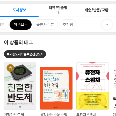
리뷰/한줄평
도서정보
배송/반품/교환
18
정보
책 속으로
출판사 리뷰
추천평
이 상품의 태그
#세종도서학술부문선정도서
친절한 반도체
생각하는 수학 수업
유전자 스위치
견