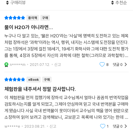
전시킬 수도 있을 것이다. 어느 쪽을 선택할지는 우리에게 달려 있다.” (4
- 마이클 고딘 (프린스턴 대학교 역사학과 교수)
구매리뷰
추천순
당신이 이 책의 앞선 장들을 어느 정도 공감하면서 읽었다 하더라도, 짐작
49쪽)
하건대 당신은 여전히 어떤 명확한 직관을 지녔을 테고, 그 직관은 물이 H
“이 책은 과학의 역사와 철학 분야의 전문가들에게 도전하는 신선한 통찰
종이책
구매
2O가 아닐 수도 있다는 생각을 품는 것을 거의 불가능하게 만들 것이다.
’물은 H2O다‘라는 명제의 진리성을 의심하라!
과 파격적인 사유로 가득 차 있다.”
물이 H2O가 아니라면...
물은 H2O라는 명제에는 도저히 부정할 수 없게 옳은 구석이 있는 듯하다.
과학기술에 대한 맹신과 무관심, 비이성적 거부를 넘어서기 위한 제언
- 요아힘 슈머 (카를스루에 공과대학교 철학과 교수)
그러나 그 직관의 토대는 과연 무엇일까? 우리가 이 책의 처음 세 장에서
누구나 다 알고 있는, ‘물은 H2O’라는 ‘사실’에 명백히 도전하고 있는 제목
이 책의 ’들어가는 말‘에는 저자의 의도, 책의 내용과 구조, 독자의 수준과
보았듯이, 저 명제가 참임을 물 샐 틈 없게 증명하는 논증이 심지어 과학자
처럼 장하석은 ‘과학’이라는 역사, 행위, 내지는 시스템에 도전장을 던진다.
관심에 따라 효과적으로 읽는 방법 등이 모두 담겨 있어 그 자체가 훌륭한
그는 1장에서 3장에 걸친 18세기, 19세기 화학사와 그에 대한 도전적 평가
들이 그 명제에 합의한 시점에도 존재하지 않았다면, 그 직관의 토대는 대
“과학사, 과학철학, 과학교육의 학문 간 경계를 자유롭게 넘나들며 화학의
가이드 역할을 한다. 그 일부를 여기에 옮긴다.
를 통해, 4장과 5장에서 자신의 과학에 대한 철학(그러므로 과학철학)을
체 무엇일까? 성가신 질문일 수도 있겠지만, 이 질문을 단박에 묵살하지는
역사에서 가장 중요했던 사건을 재구성한 이 책은 머지않아 고전의 반열에
펼쳐 보인다. 그러니까 그가 정말로 하고 싶은 얘기는 4장과 5장에 걸친
말아야 한다.
들 것이라 생각한다. 독자의 관심 방향, 화학에 대한 이해 정도, 철학적 논
n*****m
2021.07.12.
신고
8
댓글
0
‘물은 H2O다’라는 명제의 단순하고 유일무이한 진리성을 의문시하는 나
‘능동
--- p.428
의에 대한 기본 소양의 정도에 따라 필요한 부분을 골라서 읽을 수 있도록
의 작업은 사람들의 당혹감을 일으키고 통상적인 전제들을 교란할 텐데,
친절하게 구성한 것도 큰 장점이다.”
eBook
구매
그것은 전적으로 내가 의도하는 바다. 내가 펼칠 다양한 논증들의 세부사
나는 ‘성공’을 일차원적으로 정의하려는 시도 자체가 부질없다고 생각한
- 박범순 (KAIST 과학기술정책대학원 교수)
항과 상관없이 말하는데, 현대 과학의 가장 기본적인 진리들을 비판적 관
체험판을 내주셔서 정말 감사합니다.
다. 우리는 일반적인 삶에서 그런 시도를 하지 않는다. 그리고 나는 우리가
점에서 꼼꼼히 검토하고 그 진리들을 부정하거나 그 진리들에 의존하지 않
이 체험판을 먼저 접했기에 장하석 교수님께서 얼마나 꼼꼼히 번역작업을
과학에서 그런 시도를 해야 하는지 잘 모르겠다. ‘과학의 성공’이 실제로 의
는 과학 시스템들의 가능성을 숙고하는 것은 미친 짓이 아니라는 깨달음은
검토하시는지를 알게 되었고, 그제야 안심하며 믿고 국내 번역본을 구매하
미하는 바는, 우리가 과학에서 가치 있게 여기는 것들 가운데 무엇이라도
사람들에게 유익할 것이다. 생각해보면, 우리가 여전히 존경하는 정치적,
게 됐습니다.사실 국내 번역물이 못미더워서 교수님의 책을 영어 원문으로
성취하기일 수밖에 없다.
철학적, 과학적 글들을 남긴 위대하고 합리적인 옛날 사상가들 중 다수는
소장하여 읽어 보려고 검색해보니, 교보문고 목록에 나와 있기는 한데 가
--- p.486
물이 H2O라는 것을 전혀 몰랐다. 무수한 인물들 중 몇 명만 언급하면 뉴
격이 20만원도 넘고 50만원도 넘더군요. 도저히 선택할 수 있는 범위의
w*****e
2023.08.21.
신고
1
댓글
0
가격대가 아니었습
튼, 볼테르, 흄, 프랭클린, 괴테, 칸트가 그러했다. 아무튼 최신 과학은, 물