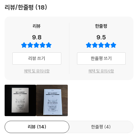
간단히 말해서, 쿤은 정상과학과 탈정상과학(extraordinary science)
에 전문적 지식을 갖춘 사람들뿐만 아니라 더 많은 독자에게 널리 읽힐 가
리뷰/한줄평
18
학이란, 과학사와 과학철학의 지적 도구들과 관점을 사용하여 현재의 전문
사이에 상당히 뚜렷한 균열이 있다고 보았지만, 거기엔 더 많은 연속성이
치가 충분한, 귀중한 책이다.”
화된 과학에서 배제된 과학적 질문들을 탐구함으로써 과학지식을 더 발전
있을 수도 있다.
시킬 수 있다는 저자의 과학사-과학철학적 비전이다. 그 첫 번째 책 《온도
- 앨런 차머스 (『현대의 과학철학』, 『과학이란 무엇인가』 저자)
리뷰
한줄평
--- p.247
계의 철학》 이후 8년 만에 출간된 이 책은 “과학의 역사와 철학에서 중요
9.8
9.5
한 텍스트가 되리라 확신한다”라는 심사평과 함께 국적과 소속을 불문하
“이 책을 읽는다고 당신이 실험을 하거나 연구비 지원서를 쓰는 방식이 달
위대한 과학적 성취들은 이런 식으로 미결정성을 육성하는(cultivate) 것
고 지난 5년간 과학철학에서 뛰어난 성취를 보인 저서에 수여하는 페르난
라지지는 않을 것이다. 하지만 연구 지원금이나 논문을 검토하는 방식을
에서 나오지, 미결정성을 제거하는 것에서 나오지 않는다.
두 질 과학철학 국제상(2013)을 받았다. 과학책과 철학책을 주로 작업해
바꿀 것이고, 학생들을 지도하는 방식을 바꿀 것이며 과학을 가르치는 방
--- p.327
리뷰 쓰기
한줄평 쓰기
온 철학자이자 번역가 전대호가 저자와 직접 소통하며 번역했다.
식을 확실히 바꿀 것이다. 다시 말하면 이 책은 현재의 과학이 안고 있는 교
육, 재정, 정치, 대중화의 어려움들뿐만 아니라 당신이 과학에 관해 생각하
일반적으로 찰스 샌더스 퍼스에게서 유래했다고 여겨지는 신념, 곧 탐구의
혜택 및 유의사항
혜택 및 유의사항
“다들 알다시피 물은 H2O다. 또한 물은 양전기를 띤 수소와 음전기를 띤
는 방식을 바꿀 것이다. 장하석은 철학적 마술사다. 교묘한 속임수의 달인
길들이 결국엔 진리로 수렴할 것이라는 신념을 나는 배척한다. 오히려 나
산소의 정전기적 결합의 산물이며 전지를 사용하여 분해할 수 있다. 또한
이 아니라, 내가 세상에 대해 가지고 있는 상식과 그것을 내가 왜 믿게 되었
는 (퍼스도 인정하듯이) ‘결국’은 끝내 도래하지 않고 탐구는 영영 종결되
물은 (무게 유일 시스템에서) 수소 ‘원자’와 산소 ‘원자’의 일대일 결합의 산
는지를 다시 생각해보게 만드는, 솜씨 좋은 일루셔니스트다.” .
지 않음을 강조하고자 한다.
물이다. 또한 물은 원소이며, 플로지스톤을 그 원소에 집어넣거나 그 원소
- 스튜어트 파이어스타인 (『이그노런스』, 『구멍투성이 과학』 저자)
--- pp.422~423
에서 빼냄으로써 그 원소로부터 수소 기체와 산소 기체를 생산할 수 있다.
이 밖에도 많은 명제들을 제시할 수 있다. 우리는 논리적 상호모순이 발생
나는 실재란 탐구하는 사람의 의지에 종속되지 않는 모든 것이며, 앎이란
“지금까지 내가 읽은 과학사, 과학철학 책 중에서 가장 흥미로운 책이다.
하는 방향으로 이 명제들을 해석함으로써 단 하나의 명제만 선택하는 것을
실재의 저항으로 인해 좌절하지 않고 행위하는 능력이라고 본다.
통찰력 있고 읽는 이를 격양시키는, 영리하고 뭐라 규정하기 어려운 (때로
강제할 수도 있을 것이다. 혹은 이 명제들이 각각 독립적으로 존재하는 것
리뷰
14
한줄평
4
--- p.426
는 아주 재치가 있는) 책이다. 모두가 읽어야 한다.”
을 허용하고, 그것들 각각이 속한 실천 시스템들의 장점들을 환영하고 발