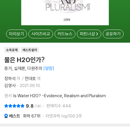
미리보기
사이즈비교
카드뉴스
파트너샵
공유하기
소득공제
베스트셀러
물은 H2O인가?
증거, 실재론, 다원주의
양장
장하석
저
전대호
역
김영사
2021.06.10.
원서
Is Water H2O? -Evidence, Realism and Pluralism
9.8
판매지수
444
18
베스트
화학
67위
자연과학 top100 2주