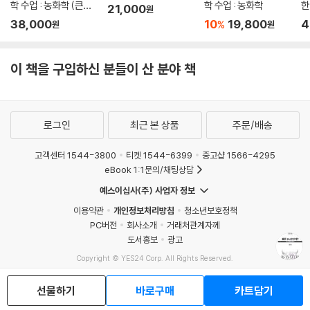
요한 지원을 해주면 그만이라고 한탄하는 사람들도 있을지 모르겠다. 그러
학 수업 : 농화학 (큰글
학 수업 : 농화학
한
21,000
원
이라고 주장한다. 그러나 이후의 화학사를 살펴보면 플로지스톤이 다른 이
자책)
자
나 그것은 오직 20세기 중반 미국에서 물리학과 관련 과학들만 누린 매우
38,000
10
19,800
4
%
원
원
름으로 사실상 재도입되었다는 것을 알 수 있다. 플로지스톤을 위한 변론
드문 상황이었다. 그 상황은 오로지 원자폭탄과 냉전의 조합 덕분에 가능
이라고도 할 수 있는 1장을 읽으면, 모든 훌륭한 변론을 들을 때면 그렇듯
했다.
이 어떤 쾌감마저 느껴질 것이다.
이 책을 구입하신 분들이 산 분야 책
--- p.593
“나는 진지한 의도를 품고 플로지스톤주의 화학 시스템에 대해서, 그 시스
인류 역사에서 가장 위대한 성취들 중 다수는 광신주의를 통해 이루어졌
템의 잊힌 장점들과 그 시스템이 19세기에 가져올 수 있었을 혜택들에 대
다. 예컨대 중세 유럽의 거대한 대성당들을 생각해보라. 나는 그것들을 더
로그인
최근 본 상품
주문/배송
해서 논하고 있다. 설령 플로지스톤의 상실된 미래에 관한 나의 구체적 생
없이 존경한다. 그것들을 설계하고 건축하는 데 필요했을 탁월한 솜씨와
각들이 모조리 부질없더라도, 나의 생각들을 읽으면서 독자의 과학적 상상
조직력뿐 아니라, 기술의 지원이 그토록 빈약했던 시절에 그런 엄청난 건
고객센터 1544-3800
티켓 1544-6399
중고샵 1566-4295
력이 해방되는 효과가 나기를 희망한다.” (140쪽)
물들을 세울 생각을 품기만 하기 위해서도 반드시 필요했을 헌신과 확신도
eBook 1:1문의/채팅상담
더없이 존경스럽다. 그러나 그 모든 마땅한 존경과 더불어, 나는 그 대성당
예스이십사(주) 사업자 정보
2장 전기분해: 혼란의 더미와 양극의 당김
들을 지은 사람들은 틀림없이 종교적 광신주의자였으며 광신주의는 그런
☞ 전기분해의 등장! 전기분해는 사실 분해가 아니라 합성이다?
이용약관
개인정보처리방침
청소년보호정책
위대한 성취들에 필수적이었음에 틀림없다고 결론짓지 않을 수 없다. 그
PC버전
회사소개
거래처관계자께
: 2장에서는 1800년에 알렉산드로 볼타의 파일(전지) 발명으로 가능해진
위대한 성취를 위하여 어떤 비용을 치렀을까?
도서홍보
광고
물의 전기분해를 둘러싼 초기 전기화학의 역사를 살펴본다. 물은 원소가
--- p.616
아니라 화합물이라는 라부아지에의 주장이 옳다면 물을 수소와 산소로 분
Copyright © YES24 Corp. All Rights Reserved.
MATOM2
해하는 것도 가능할 것이다. 물에 금속을 넣어 양쪽 전극을 만들고 전류를
선물하기
바로구매
카트담기
흘려보내 산소와 수소 기체를 얻는 전기분해는, 물이 화합물이라는 주장에
대한 완벽한 증거처럼 보인다. 그런데 이것이 정말 ‘분해’라면 왜 두 기체는