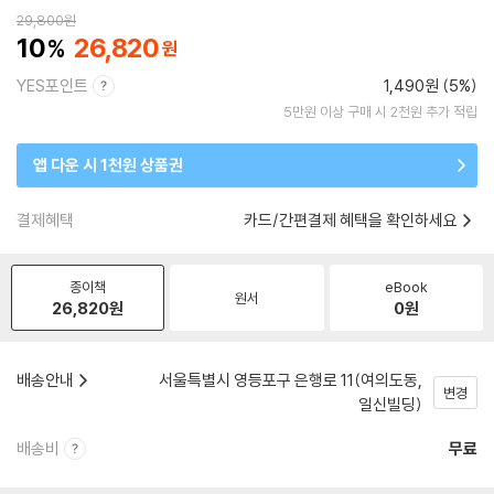
29,800
원
10
26,820
YES포인트
1,490원 (5%)
5만원 이상 구매 시 2천원 추가 적립
앱 다운 시 1천원 상품권
결제혜택
카드/간편결제 혜택을 확인하세요
종이책
eBook
원서
26,820
원
0
원
배송안내
서울특별시 영등포구 은행로 11(여의도동,
변경
일신빌딩)
배송비
무료