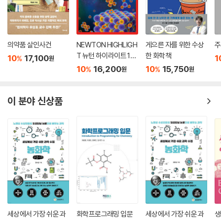
을 다루며 이어지는 두 장은 철학적이며 추상적이다. 각 장에는 깊이와 세
고 심지어 떠올리지도 말아야 한다는 주장은 하지 않으면 좋지 않을까? 생
부 수준에서 차이가 나는 세 개의 절이 있다. 특히 1절은 비전문가들도 이
물학 수업에서 신다윈주의 정통 이론부터 신라마르크주의를 거쳐 성경의
해할 수 있는 수준의 소개와 요약으로, 대중 과학서로서의 잠재력을 지닌
창조론까지의 모든 대안들을 거론하고 우리가 그것들 각각이 얼마나 신뢰
부분이다. 2절에서는 저자 자신의 입장을 충분히 설명한다. 3절은 전문가
의약품 살인사건
NEWTON HIGHLIGH
게으른 자를 위한 수상
주
할 만하다고 평가하는지 솔직히 말하는 것이 왜 그토록 끔찍한 일일까?
들이 관심을 가질 법한 세부사항과 예상되는 반론들을 살펴본다. 따라서
T 뉴턴 하이라이트 122
한 화학책
10
17,100
1
%
--- p.549
원
독자는 관심 분야와 배경지식의 정도에 따라 원하는 방식으로 읽을 수 있
중고등학교 화학
10
16,200
10
15,750
%
%
원
원
다. 각 장에서 다루는 주제와 논지를 살펴보면 다음과 같다.
거듭되는 얘기지만, 창조론은 논쟁할 가치조차 없다고 말하는 것은 오만이
다. 무수한 사람들이 창조론이 설득력 있다고 느끼는 것에는 틀림없이 어
1장 물과 화학혁명
이 분야 신상품
떤 이유가 있다. 그렇게 느끼지 말아야 한다고 당신이 생각한다면, 그들을
☞ 프리스틀리의 플로지스톤 vs. 라부아지에의 산소. 플로지스톤은 때 이
설득하여 그 느낌으로부터 끌어내는 것을 시도하라. 그 느낌은 광기에서
르게 살해되었다!?
비롯된 집단 망상이라고 당신이 생각한다면, 정신의학에 입문하라! 더 그
1장에서는 수천 년 동안 더 이상 분해될 수 없는 기본 원소로 이해되어온
럴싸하고 창조적인 제안은 이것이다. 창조론자들의 생각은 검증 불가능하
물이 화합물이라는 것이 최초로 밝혀진 18세기 후반의 화학혁명을, 상보
다는 주장만 되풀이하지 말고, 창조론자들을 격려하여 그들의 생각을 검증
적 과학의 시선으로 재구성한다. ‘에테르’와 더불어 잘못된 과학적 개념의
할 구체적인 방법들을 고안하게 하면 어떻겠는가?
예로 흔히 거론되는 ‘플로지스톤’을 기반으로 한 당시의 화학은, 실은 매우
--- p.550
설득력 있는 지식 시스템이었다. 반면 라부아지에의 화학에는 당시에도 많
은 난점들이 있었으며, 대표적으로 ‘산소’(oxygen=산acid-생산자)라는
그런 일에 공을 들이는 것은 시간 낭비라고, 과학자들은 단지 자신들의 연
명칭 자체가 산성에 대한 그릇된 이해를 대표한다. 저자는 플로지스톤이
구 프로젝트를 최선의 지적 논증으로 정당화하고 정부와 재단들은 그냥 필
세상에서 가장 쉬운 과
화학프로그래밍 입문
세상에서 가장 쉬운 과
생
때 이르게 살해되었다고 결론내리며 그 개념이 존속했더라면 더 좋았을 것