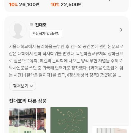
10
26,100
10
22,500
%
%
원
원
3.2 원자화학에서 다양성과 수렴
3.2.1 화학적 원자의 개념을 작업화하기 | 3.2.2 경쟁하는 원자화학 시스템
들 | 3.2.3 H2O 합의
역
전대호
관심작가 알림신청
3.3 복잡한 화학에서 미묘한 철학으로
3.3.1 작업주의 | 3.3.2 실재론 | 3.3.3 실용주의
서울대학교에서 물리학을 공부한 후 칸트의 공간론에 관한 논문으로
같은 대학에서 철학 석사학위를 받았다. 독일학술교류처의 장학금으
4장 능동적 실재주의와 H2O의 실재성
로 쾰른으로 유학, 헤겔의 논리학에 나오는 양적 무한 개념을 주제로
4.1 물은 실재적으로 H2O일까?
박사논문을 쓰던 중 귀국해 번역가로 정착했다. 《과학을 인간답게 읽
4.1.1 실천 시스템 안에서의 가설 검증 | 4.1.2 상상하라! | 4.1.3 H2O: 다
는 시간》 《철학은 뿔이다》를 썼고, 《정신현상학 강독》(전2권)을 옮
원주의적 진리 | 4.1.4 지식, 진보, 능동적 실재주의
기고 썼으며, 《가끔 중세를 꿈꾼다》 《성찰》을 비롯해 몇 권의 시집을
펼쳐보기
냈다. 《물은 H2O인가?》 《신에 관하여》 《관조하는 삶》 《허구의 철
4.2 능동적 과학적 실재주의
학》 《인터스텔라의 과학》 《위대한 설계》 《기억을 찾아서》 《로지코
전대호
의 다른 상품
4.2.1 우리가 실재로부터 배우는 바를 극대화하기 | 4.2.2 비관적 귀납의
믹스》 《헤겔》(공역) 《초월적 관념론 체계
낙관적 해석 | 4.2.3 성공에 기초한 논증은 어떻게 실패하는가 | 4.2.4 성
숙을 운운하는 미성숙함
4.3 표준적 실재론의 파리 병에서 빠져나가기