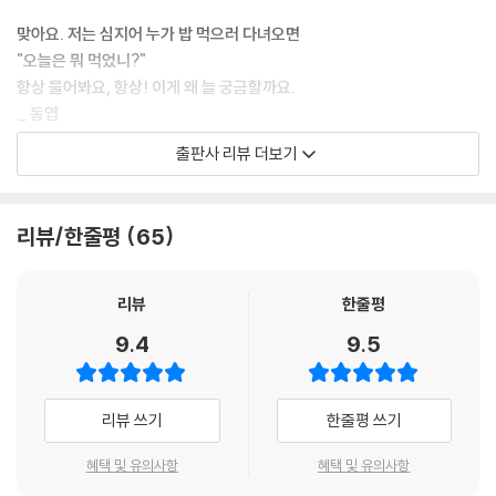
무나물
잡채
맞아요. 저는 심지어 누가 밥 먹으러 다녀오면
간장게장 [대가 : 하선재]
"오늘은 뭐 먹었니?"
꽃게무침 [대가 : 하선재]
항상 물어봐요, 항상! 이게 왜 늘 궁금할까요.
엄마반찬 4종 [대가 : 양희은]
_ 동엽
삼색나물 [대가 : 이종임]
출판사 리뷰 더보기
* 밑반찬을 위한 매실청 담그기 [대가 : 홍쌍리]
(2015년 5월 21일 64회차 방송 오프닝 중에서…)
韓食 6 _ 집에서 외식
요리 초짜 두 남자의 Level-up 집밥 성공기
리뷰/한줄평
65
감자탕 [대가 : 김순덕]
2014년 9월 22일은 신동엽 & 성시경 콤비가 O'live 채널에 첫 입성한 날
파채양념삼겹
이자 처음으로 신동엽이 촉촉 제육볶음을 성공한 날이다. 이보다 더 리얼
마늘돼지갈비찜 [대가 : 김청자]
할 수 없는 두 남자의 쿠킹 쇼에 시청자들의 이목은 단번에 집중되었다. 그
리뷰
한줄평
대하구이
러던 것이 티격태격 만담과 좌충우돌 요리 과정, 실패와 성공을 거듭한 끝
9.4
9.5
토마토왕돈가스 [대가 : 오영록]
에 완성한 집밥 메뉴 등 프로그램 속 모든 요소들이 점차 사랑받기 시작했
닭 한마리
다.
된장돼지구이
양파 한 알을 두고도 어떻게 썰어야 할지 몰라 허둥대는 두 방송 베테랑들.
리뷰 쓰기
한줄평 쓰기
냉채족발
이 모습에 깔깔 웃음이 나다가도 점차 빠져들게 되는 건 신동엽의 실수가
골뱅이무침 & 오이냉국
곧 우리의 실수, 성시경의 고민이 곧 우리의 고민이었기 때문이다. 그렇게
혜택 및 유의사항
혜택 및 유의사항
꽈리고추베이컨말이
조금씩 성장한 두 남자의 집밥 성공기는 2년의 세월 동안 수백 가지 화제의