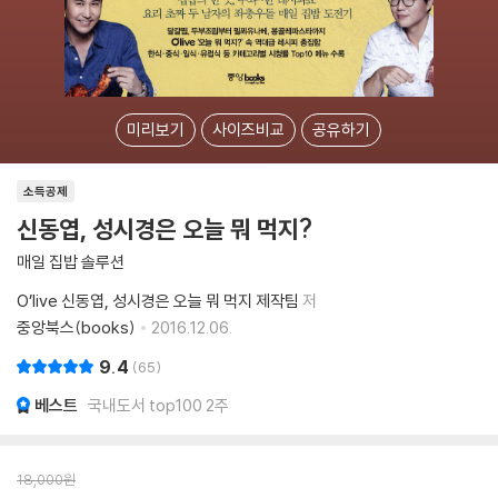
미리보기
사이즈비교
공유하기
소득공제
신동엽, 성시경은 오늘 뭐 먹지?
매일 집밥 솔루션
O’live 신동엽, 성시경은 오늘 뭐 먹지 제작팀
저
중앙북스(books)
2016.12.06.
9.4
65
베스트
국내도서 top100 2주
18,000
원