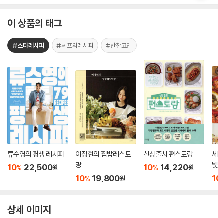
이 상품의 태그
#스타레시피
#셰프의레시피
#반찬고민
류수영의 평생 레시피
이정현의 집밥레스토
신상출시 편스토랑
세
랑
빛
10
22,500
10
14,220
%
%
원
원
10
19,800
1
%
원
상세 이미지