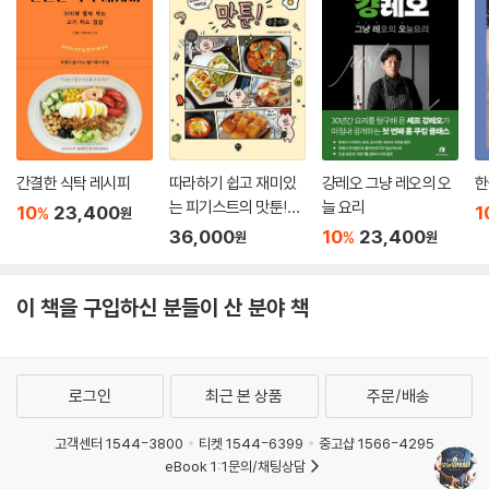
간결한 식탁 레시피
따라하기 쉽고 재미있
걍레오 그냥 레오의 오
한
는 피기스트의 맛툰!
늘 요리
10
23,400
1
%
원
(큰글자책)
36,000
10
23,400
%
원
원
이 책을 구입하신 분들이 산 분야 책
로그인
최근 본 상품
주문/배송
고객센터 1544-3800
티켓 1544-6399
중고샵 1566-4295
eBook 1:1문의/채팅상담