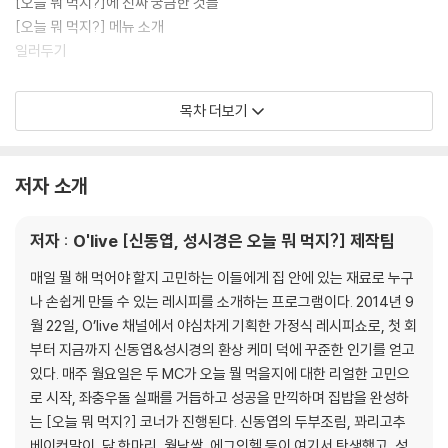
[오늘 뭐 먹지?]에 진짜 궁금한 것들
[오늘 뭐 먹지?] 메뉴 소개
일러두기
Part1. 한식
목차 더보기
韓食 1 _ 밥
매실비빔밥 [대가 : 홍쌍리]
콩나물국밥 & 모주 [대가 : 장숙자]
저자 소개
고구마차조밥 [대가 : 정관 스님]
버섯솥밥 [대가 : 최경숙]
저자 : O'live [신동엽, 성시경은 오늘 뭐 먹지?] 제작팀
삼겹콩나물밥 [대가 : 이원일]
치킨마요덮밥
매일 뭘 해 먹어야 할지 고민하는 이들에게 집 안에 있는 재료로 누구
유부볶음밥
나 손쉽게 만들 수 있는 레시피를 소개하는 프로그램이다. 2014년 9
시금치연어주먹밥 [대가 : 권우중]
월 22일, O’live 채널에서 야심차게 기획한 가정식 레시피쇼로, 첫 회
김가루주먹밥
부터 지금까지 신동엽&성시경의 환상 케미 덕에 꾸준한 인기를 얻고
치즈누룽지주먹밥
있다. 매주 월요일은 두 MC가 오늘 뭘 먹을지에 대한 리얼한 고민으
로 시작, 좌충우돌 실패를 거듭하고 성공을 만끽하며 집밥을 완성하
韓食 2 _ 국·탕·찌개
는 [오늘 뭐 먹지?] 코너가 진행된다. 신동엽의 두부조림, 꽈리고추
소고기미역국
베이컨말이, 닭 한마리, 월남쌈, 에그인헬 등이 여기서 탄생했고, 성