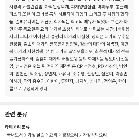
냉이강된장
시경의 베를린김밥, 차박된장찌개, 파채양념삼겹, 마파두부, 봉골레
닭볶음탕 [대가 : 정옥선]
파스타 또한 이 코너를 통해 히트작이 되었다. 그리고 두 사람의 합작
소고기뭇국 [대가 : 이석희]
품, 밀푀유나베는 지금껏 회자되는 최고의 메뉴가 되었다. 그런가 하
차돌박이된장찌개(차박된장찌개)
면 매주 목요일은 요리 대가를 초청해 제대로 배워보는 시간, [배워봅
미나리매운탕
시다] 코너가 이어진다. 홍쌍리 대가의 매실청, 양희은 대가의 무수분
고추장찌개
된장찜, 김소희 대가의 굴묵은지달걀찜, 강순의 대가의 삼색전, 이연
된장꽃게탕
복 대가의 사천짬뽕, 샘 킴 대가의 알리오올리오, 최현석 대가의 전복
애호박젓국찌개 [대가 : 한복선]
들기름파스타, 김훈이 대가의 버팔로윙 등의 화제작을 낳았다. [신동
연어볶음장찌개(연장찌개)
엽, 성시경은 오늘 뭐 먹지?] 제작팀은 CP 석정호, PD 신소영, 방인
미, 안현진, 박소정, 정연지, 배유나, 조수영, 신정민, 심은미, 이승민,
韓食 3 _ 찜·조림
이하경, 작가 홍수연, 이한아, 류민지, 남지혜, 최나리, 정영은, 한아
두부조림
름으로 구성되어 있다.
무수분 된장찜 [대가 : 양희은]
두부찜 [대가 : 박은희]
북어찜
관련 분류
갈치조림 [대가 : 최막래]
달걀찜 [대가 : 최막래]
카테고리 분류
굴묵은지달걀찜 [대가 : 김소희]
국내도서
가정 살림
요리
생활요리
가정식탁요리
삼겹살김치찜