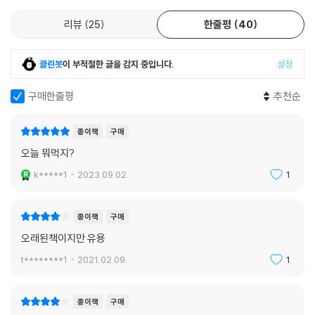
토마토펜네 [대가 : 샘 킴]
새우크림파스타(나래빠스타)
리뷰
25
한줄평
40
크림소스홍합찜
삼바피자
클린봇
이 부적절한 글을 감지 중입니다.
설정
GLOBAL 6 _ 디저트
구매한줄평
추천순
티라미수 [대가 : 전일찬]
황도판나코타
종이책
구매
쿠키앤크림케이크 [대가 : 유민주]
오늘 뭐먹지?
스푸만테젤리 [대가 : 유민주]
k*****1
2023.09.02.
1
피넛브리틀
EPILOGUE
종이책
구매
[오늘 뭐 먹지?]를 만드는 사람들
오래된책이지만 유용
t********1
2021.02.09.
1
종이책
구매