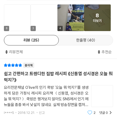
닭갈비
메뉴를 탄생시켰다. 또한 많은 시청자들이 홈페이지 속 레시피를 참고해
쟁반막국수
‘오먹지’ 메뉴를 따라 만들고 블로그 및 SNS 등에 사진과 시식평을 올렸다.
8
더보기
韓食 7 _ 초간단 분식
기존 레시피보다 상세하고 정확하게 업데이트
소시지 김밥(베를린김밥)
‘홈페이지에 간략하게 나온 것 말고 좀 더 자세하고 일목요연하게, 딱 봐도
8
3
4
충무김밥
금방 머릿속에 들어오는 레시피는 없을까?’라고 생각한 건 다름 아닌 신동
리뷰
25
한줄평
40
국물떡볶이
엽과 성시경이었다. 스스로 만든 요리들임에도 시간이 흘러 집에서 막상
쫄볶이 [대가 : 이은자]
해보려고 하면 분량이나 조리법이 가물가물하다는 게 그들의 얘기였다. 더
리뷰전체
추천순
스팸튀김
구나 요리 초보들은 간략 버전 레시피 대신, ‘정말 이런 것까지 모를까?’ 싶
어묵탕
은 시시콜콜 설명까지 곁들여져야 주방 앞에서 막막해지지 않는다.
유부주머니
종이책
이 책은 홈페이지 등을 통해 공개된 ‘오늘 뭐 먹지?’ 기존 레시피를 토대로,
쫄비빔만두
각 인분수에 맞게 조리 분량을 재조정하고, 아주 상세한 조리법까지 덧붙
쉽고 간편하고 트렌디한 집밥 레시피 《신동엽 성시경은 오늘 뭐
눈꽃만두
였다. 방송 중 두 MC가 실수한 부분은 푸드팀과 작가진이 수차례 다시 만
먹지?》
호떡
들고 먹어본 뒤 최적의 레시피로 수정했으며, 방송 시간 상 편집된 깨알 같
요리전문채널 O'live의 인기 쿡방 '오늘 뭐 먹지?'를 생생
은 쿠킹 팁과 갖가지 요리 정보들은 최대한 되살려냈다. 특히 신&성 두 사
하게 담은 가정식 레시피 요리책 ＜신동엽, 성시경은 오
Part2. 글로벌
람의 쿠킹 팁 뿐만 아니라 매주 목요일 ‘오먹지’ 스튜디오를 찾은 요리 대가
늘 뭐 먹지?＞. 쿡방은 챙겨보지 않아도 SNS에서 인기 메
GLOBAL 1 _ 중국
(大家)들의 레시피 및 요리 노하우까지 상세히 담아냈다.
뉴들을 종종 봐서 낯설지 않네요. 실제 방송장면을 캡처한
깐풍만두
요리 과정 샷 덕분에 요리책 보는 즐거움이 더해집니다.
l****5
2016.12.21.
신고
2
댓글
0
배추찜 [대가 : 이연복]
2년 넘는 기간 꾸준한 인기를 받은 '오먹지' 방송. 수많은
시청률순으로 118개 가정식만을 엄선