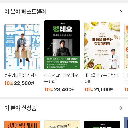
이 분야 베스트셀러
류수영의 평생 레시피
걍레오 그냥 레오의 오
내 몸을 바꾸는 집밥테
어
늘 요리
라피
는
10
22,500
%
원
10
23,400
10
21,600
1
%
%
원
원
이 분야 신상품