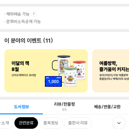
해외배송 가능
문화비소득공제 가능
이 분야의 이벤트
11
리뷰/한줄평
도서정보
배송/반품/교환
65
 소개
관련분류
품목정보
출판사 리뷰