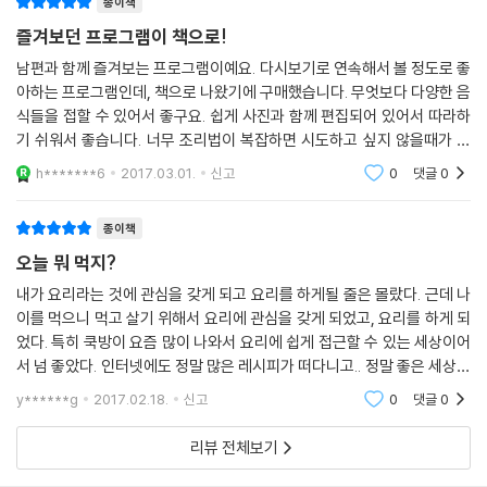
월남쌈
종이책
똠얌꿍 [대가 : 김유아]
모든 메뉴를 영상과 방송 캡처 컷으로 생생하게~
즐겨보던 프로그램이 책으로!
팟타이 [대가 : 김유아]
엄선된 메뉴, 자세한 레시피, 깨알 쿠킹 팁 외에도 이 책의 또 한 가지 특징
남편과 함께 즐겨보는 프로그램이예요. 다시보기로 연속해서 볼 정도로 좋
버터치킨카레 & 시금치치즈카레 [대가 : 하빕]
이 있다. 모든 메뉴에 QR코드를 통해 1분30초~2분에 걸친 레시피 영상을
아하는 프로그램인데, 책으로 나왔기에 구매했습니다. 무엇보다 다양한 음
수록한 것. 본격 요리를 시작하기 전에, 이 메뉴가 대략 어떤 건지, 방송에
식들을 접할 수 있어서 좋구요. 쉽게 사진과 함께 편집되어 있어서 따라하
GLOBAL 4 _ 미국&멕시코
서 봤던 메뉴가 맞는지, 내가 따라해볼 만한 난이도인지, 오늘의 밥상에 어
기 쉬워서 좋습니다. 너무 조리법이 복잡하면 시도하고 싶지 않을때가 많
에그나초피자
울릴만한 것인지 등을 이 짧은 영상을 통해 가늠할 수 있는 것이다.
은데, 은근 허당인 신동엽씨도 할 수 있는 정도라서 ㅋㅋ 저같은 사람도 도
h*******6
2017.03.01.
신고
0
댓글
0
차돌박이부리토
전할 수 있어서
그렇게 요리를 시작했다면 이제는 조리 과정 컷으로 시선을 옮기자. 실제
버팔로윙 [대가 : 김훈이]
방송 중 조리 과정을 그대로 캡처, 적게는 7~8컷, 많게는 2~30컷까지 담
종이책
폭풍샌드위치
아 방송을 다시 보는 듯한 생생함과 함께 사진만 보고도 어느 정도 따라만
오늘 뭐 먹지?
치킨 & 슈림프 파히타 [대가 : 레이먼 킴]
들 수 있도록 보기 좋게 구성했다. 특히 요리 하는 시늉이 아닌, 실제 재료
손질부터 요리 완성까지의 리얼한 과정을 한 컷 한 컷 담아냈기 때문에 오
내가 요리라는 것에 관심을 갖게 되고 요리를 하게될 줄은 몰랐다. 근데 나
GLOBAL 5 _ 유럽
이를 먹으니 먹고 살기 위해서 요리에 관심을 갖게 되었고, 요리를 하게 되
늘 당장 집밥을 해결해야 할 이들에게 실질적인 도움을 줄 것이다. 곳곳에
쪽파스테이크 [대가 : 전일찬]
었다. 특히 쿡방이 요즘 많이 나와서 요리에 쉽게 접근할 수 있는 세상이어
신동엽과 성시경의 요리 및 시식 장면 컷들을 보는 재미 또한 쏠쏠하다.
서 넘 좋았다. 인터넷에도 정말 많은 레시피가 떠다니고.. 정말 좋은 세상인
알리오올리오 [대가 : 샘 킴]
거 같다. 하지만 매번 방송과 인터넷에 나온 레시피를 보고 따라하기엔 한
봉골레파스타
y******g
2017.02.18.
신고
0
댓글
0
계가 있
전복들기름파스타 [대가 : 최현석]
감바스알아히요 [대가 : 알렉스]
리뷰 전체보기
에그인헬