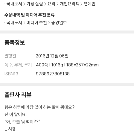
국내도서
가정 살림
요리
개인요리책
연예인
두부짜글이 [대가 : 김필득]
김치고기롤
수상내역 및 미디어 추천 분류
국내도서
미디어 추천
중앙일보
韓食 4 _ 볶음·부침
오삼불고기 [대가 : 권우중]
제육볶음
품목정보
부대볶음 [대가 : 박은희]
주꾸미볶음 [대가 : 김난숙]
발행일
2016년 12월 06일
서울식 불고기 [대가 : 이석희]
쪽수, 무게, 크기
400쪽 | 1016g | 188*257*22mm
바싹불고기
ISBN13
9788927808138
고기완자전 [대가 : 추정임]
부추전
메밀김치전
출판사 리뷰
삼색전 [대가 : 강순의]
형은 하루에 가장 많이 하는 말이 뭐예요?
韓食 5 _ 밑반찬
전 이 말이요.
달걀말이
"아, 오늘 뭐 먹지??"
김부각 [대가 : 레이먼 킴]
_ 시경