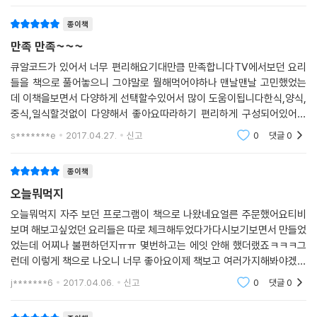
가지볶음 [대가 : 이연복]
요리 중 카테고리별, 시청률별, SNS
레시피 보완 작업만큼이나 제작진이 공을 들인 부분은 바로 ‘어떤 메뉴를
종이책
경장육사 [대가 : 유방녕]
담을까’였다. 우리네 집밥은 물론 전 세계 집밥까지, 대부분이 집에서 따라
만족 만족~~~
짜장볶음밥 [대가 : 유방녕]
만들기 쉽고 간단한 레시피들이었기 때문에 무언가를 택하고 버리기가 난
마파두부
감했던 것. 결국 제작팀이 소개하고 싶은 메뉴가 아닌, 독자들이 원하는 메
큐알코드가 있어서 너무 편리해요기대만큼 만족합니다TV에서보던 요리
탕수육
들을 책으로 풀어놓으니 그야말로 뭘해먹어야하나 맨날맨날 고민했었는
뉴를 책에 담고자 ‘시청률’이라는 DB를 선택했다.
사천짬뽕 [대가 : 이연복]
데 이책을보면서 다양하게 선택할수있어서 많이 도움이됩니다한식,양식,
2014년 9월부터 2016년 7월까지 방송된 ‘오늘 뭐 먹지?’ 속 메뉴를 한식,
중식,일식할것없이 다양해서 좋아요따라하기 편리하게 구성되어있어서
중국식 우럭찜(잘자어)
중식, 일식, 동남아식, 미국식, 유럽식 등으로 1차 분류한 후 난이도가 지나
만족스러워요적극 추천합니다~^^다음편도 이어서 나왔으면하는 기대를
바지락볶음 [대가 : 손국우]
치게 높거나 가정에서 구하기 힘든 주재료를 쓴 메뉴 등을 걸러냈다. 그런
s*******e
2017.04.27.
신고
0
댓글
0
갖어봅니다
다음 각 카테고리별 시청률 순으로 메뉴를 나열했다. 여기에 시청자 반응
GLOBAL 2 _ 일본
이 유독 뜨거웠던 메뉴, 블로그 및 SNS 등에서 꾸준히 회자되는 메뉴들을
종이책
밀푀유나베
일부 반영해 최종 메뉴를 선정했다.
오늘뭐먹지
함박스테이크 [대가 : 윤인선]
한식은 밥부터 국·찌개, 찜·조림, 볶음·부침 등 조리법별로 정렬했고 상비
오늘뭐먹지 자주 보던 프로그램이 책으로 나왔네요얼른 주문했어요티비
문어오코노미야키
아이템인 밑반찬과 집에서 만들어 먹기 좋은 외식 메뉴, 밥 대신 후다닥 해
보며 해보고싶었던 요리들은 따로 체크해두었다가다시보기보면서 만들었
게살크림우동
치우는 분식 메뉴까지 총 70여 품의 요리를 시청률순으로 담았다. 전 세계
었는데 어찌나 불편하던지ㅠㅠ 몇번하고는 에잇 안해 했더랬죠ㅋㅋㅋ그
오야코동 [대가 : 오가와 테츠지]
가정식의 경우 나라별로 분류, 총 30여 품을 시청률순으로 담았고, 달콤한
런데 이렇게 책으로 나오니 너무 좋아요이제 책보고 여러가지해봐야겠어
디저트를 끝으로 책은 마무리되고 있다. 제작팀과 마케팅팀의 협업을 통해
요신동엽시 성시경이 대화내용도 써있는데막 음성지원되는거같고ㅋㅋ방
j*******6
2017.04.06.
신고
0
댓글
0
GLOBAL 3 _ 동남아
엄선된 118개 가정식 메뉴는 그야말로 활용 가치 120%인 요리로만 꽉 차
송을 고대로 옮겨놓은거 같아
양지차돌쌀국수
있다 할 수 있다.