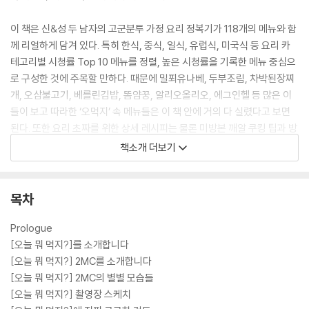
이 책은 신&성 두 남자의 고군분투 가정 요리 정복기가 118개의 메뉴와 함
께 리얼하게 담겨 있다. 특히 한식, 중식, 일식, 유럽식, 미국식 등 요리 카
테고리별 시청률 Top 10 메뉴를 정렬, 높은 시청률을 기록한 메뉴 중심으
로 구성한 것에 주목할 만하다. 때문에 밀푀유나베, 두부조림, 차박된장찌
개, 오삼불고기, 베를린김밥, 똠얌꿍, 알리오올리오, 에그인헬 등 많은 이
들이 보고 따라한 ‘오먹지’ 속 메뉴들은 이 책 안에 거의 다 실렸다고 보면
된다. 또한 요리 초짜를 위한 상세 레시피는 물론 미방본 깨알 쿠킹 팁과 방
송 비하인드 스토리까지 한눈에 확인 할 수 있다. 신동엽과 성시경의 요리
책소개 더보기
및 먹방 장면을 한 컷 한 컷 사진으로 소장할 수 있는 것 또한 이 책의 장점
이다.
목차
Prologue
[오늘 뭐 먹지?]를 소개합니다
[오늘 뭐 먹지?] 2MC를 소개합니다
[오늘 뭐 먹지?] 2MC의 별별 모습들
[오늘 뭐 먹지?] 촬영장 스케치