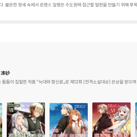
된다. 불온한 정세 속에서 로렌스 일행은 수도원에 접근할 발판을 만들기 위해 루
倉 凍砂
틈틈이 집필한 작품 『늑대와 향신료』로 제12회 [전격소설대상] 은상을 받으며