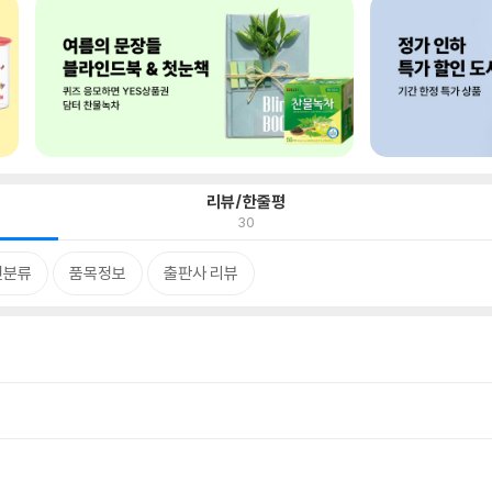
리뷰/한줄평
30
련분류
품목정보
출판사 리뷰