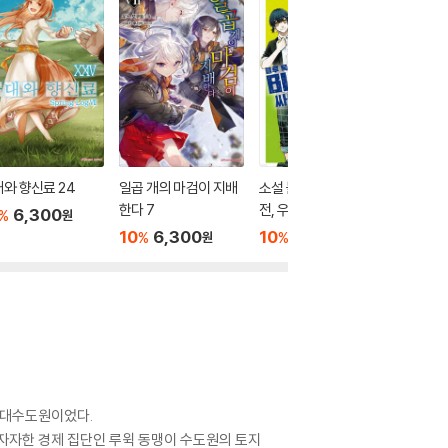
와 향신료 24
일곱 개의 마검이 지배
소설 블루 록 : 싸우기
귀멸의 
한다 7
전, 우리는
즈 10
6,300
%
원
10
6,300
10
7,200
10
7
%
%
%
원
원
델 대수도원이었다.
자자한 경제 집단인 루윅 동맹이 수도원의 토지