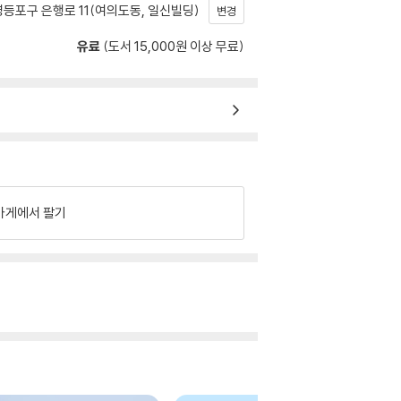
등포구 은행로 11(여의도동, 일신빌딩)
변경
유료
(도서 15,000원 이상 무료)
가게에서 팔기