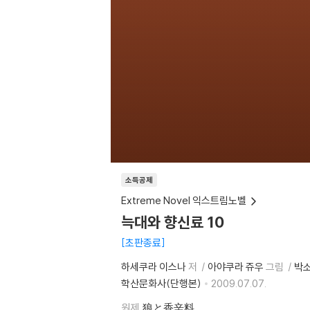
소득공제
Extreme Novel 익스트림노벨
늑대와 향신료 10
초판종료
하세쿠라 이스나
저
아야쿠라 쥬우
그림
박
학산문화사(단행본)
2009.07.07.
원제
狼と香辛料