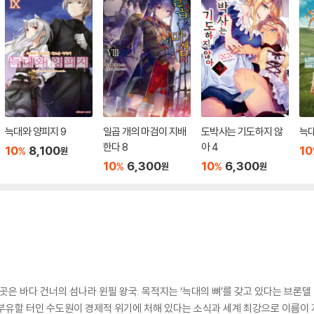
늑대와 양피지 9
일곱 개의 마검이 지배
도박사는 기도하지 않
늑대
한다 8
아 4
10
8,100
10
%
원
10
6,300
10
6,300
%
%
원
원
-
곳은 바다 건너의 섬나라 윈필 왕국. 목적지는 ‘늑대의 뼈’를 갖고 있다는 브론
부유할 터인 수도원이 경제적 위기에 처해 있다는 소식과 세계 최강으로 이름이 