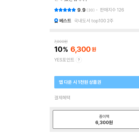
9.9
판매지수
126
30
베스트
국내도서 top100 2주
7,000
원
10
6,300
YES포인트
앱 다운 시 1천원 상품권
결제혜택
종이책
6,300
원