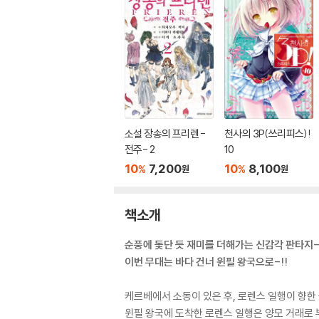
소설 장송의 프리렌 -
천사의 3P(쓰리피스)!
전주- 2
10
10
7,200
10
8,100
%
%
원
원
책소개
순풍에 돛단 듯 재미를 더해가는 신감각 판타지
이번 무대는 바다 건너 윈필 왕국으로-!!
케르베에서 소동이 있은 후, 로렌스 일행이 향한 
윈필 왕국에 도착한 로렌스 일행은 양모 거래로 