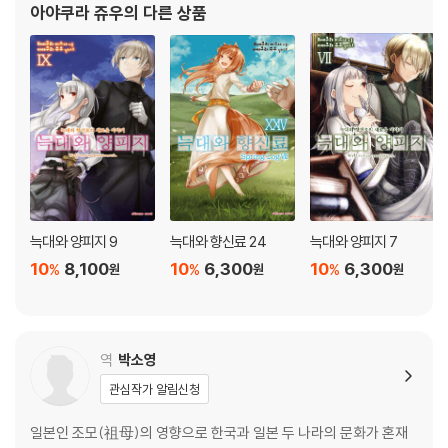
아야쿠라 쥬우
의 다른 상품
늑대와 양피지 9
늑대와 향신료 24
늑대와 양피지 7
10
8,100
10
6,300
10
6,300
%
%
%
원
원
원
역
박소영
관심작가 알림신청
일본인 조모(祖母)의 영향으로 한국과 일본 두 나라의 문화가 혼재