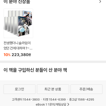
이 분야 신상품
전생했더니 슬라임이
었던 건에 대하여 1~2
3권 세트
10
223,380
%
원
이 책을 구입하신 분들이 산 분야 책
로그인
최근 본 상품
주문/배송
고객센터 1544-3800
티켓 1544-6399
중고샵 1566-4295
eBook 1:1문의/채팅상담