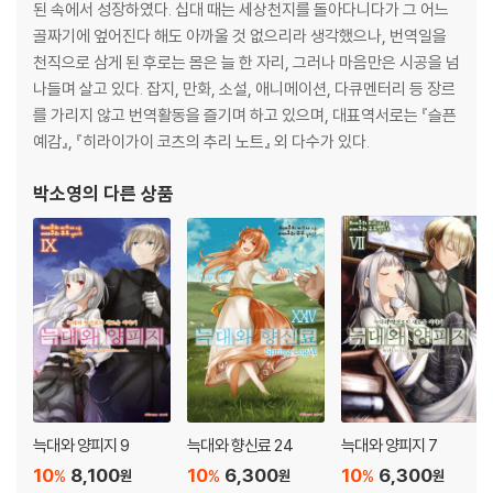
된 속에서 성장하였다. 십대 때는 세상천지를 돌아다니다가 그 어느
골짜기에 엎어진다 해도 아까울 것 없으리라 생각했으나, 번역일을
천직으로 삼게 된 후로는 몸은 늘 한 자리, 그러나 마음만은 시공을 넘
나들며 살고 있다. 잡지, 만화, 소설, 애니메이션, 다큐멘터리 등 장르
를 가리지 않고 번역활동을 즐기며 하고 있으며, 대표역서로는 『슬픈
예감』, 『히라이가이 코츠의 추리 노트』 외 다수가 있다.
박소영
의 다른 상품
늑대와 양피지 9
늑대와 향신료 24
늑대와 양피지 7
10
8,100
10
6,300
10
6,300
%
%
%
원
원
원