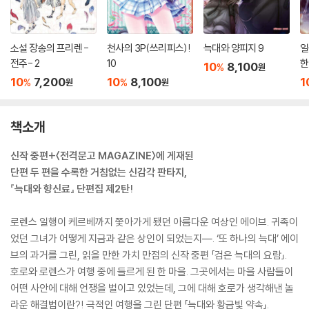
소설 장송의 프리렌 -
천사의 3P(쓰리피스)!
늑대와 양피지 9
일
전주- 2
10
한
10
8,100
%
원
10
7,200
10
8,100
1
%
%
원
원
책소개
신작 중편+〈전격문고 MAGAZINE〉에 게재된
단편 두 편을 수록한 거침없는 신감각 판타지,
『늑대와 향신료』 단편집 제2탄!
로렌스 일행이 케르베까지 쫓아가게 됐던 아름다운 여상인 에이브. 귀족이
었던 그녀가 어떻게 지금과 같은 상인이 되었는지―. ‘또 하나의 늑대’ 에이
브의 과거를 그린, 읽을 만한 가치 만점의 신작 중편 「검은 늑대의 요람」.
호로와 로렌스가 여행 중에 들르게 된 한 마을. 그곳에서는 마을 사람들이
어떤 사안에 대해 언쟁을 벌이고 있었는데, 그에 대해 호로가 생각해낸 놀
라운 해결법이란?! 극적인 여행을 그린 단편 「늑대와 황금빛 약속」.