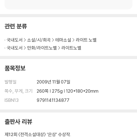
관련 분류
국내도서
소설/시/희곡
테마소설
라이트 노벨
국내도서
만화/라이트노벨
라이트노벨
품목정보
발행일
2009년 11월 07일
쪽수, 무게, 크기
260쪽 | 275g | 120*180*20mm
ISBN13
9791141134877
출판사 리뷰
제12회 〈전격소설대상〉 ‘은상’ 수상작.