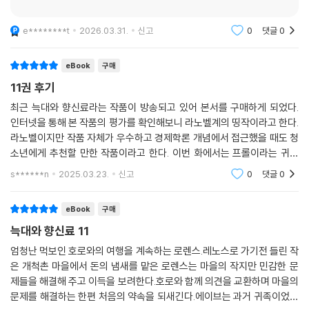
e********t
2026.03.31.
신고
0
댓글
0
eBook
구매
11권 후기
최근 늑대와 향신료라는 작품이 방송되고 있어 본서를 구매하게 되었다.
인터넷을 통해 본 작품의 평가를 확인해보니 라노벨계의 띵작이라고 한다.
라노벨이지만 작품 자체가 우수하고 경제학론 개념에서 접근했을 때도 청
소년에게 추천할 만한 작품이라고 한다. 이번 화에서는 프롤이라는 귀족
여성이 어떻게 뱀같이 냉정한 에이브 볼란이란 상인이 되었는지 과정을 보
s******n
2025.03.23.
신고
0
댓글
0
여준다. 상인이 되
eBook
구매
늑대와 향신료 11
엄청난 먹보인 호로와의 여행을 계속하는 로렌스.레노스로 가기전 들린 작
은 개척촌 마을에서 돈의 냄새를 맡은 로렌스는 마을의 작지만 민감한 문
제들을 해결해 주고 이득을 보려한다.호로와 함께 의견을 교환하며 마을의
문제를 해결하는 한편 처음의 약속을 되새긴다.에이브는 과거 귀족이었을