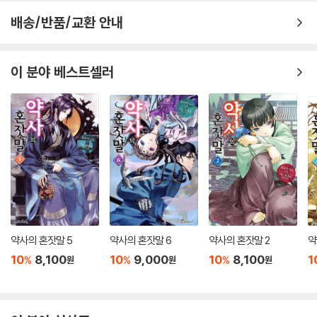
배송/반품/교환 안내
이 분야 베스트셀러
약사의 혼잣말 5
약사의 혼잣말 6
약사의 혼잣말 2
약
10
8,100
10
9,000
10
8,100
1
%
%
%
원
원
원