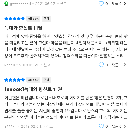
때의 기억을 떠올린다.아직은 어설픈 상인들과의 거래와 상인들의 방식.자
g********d
2021.06.07.
신고
0
댓글
0
신의 상인으로서
eBook
구매
늑대와 향신료 11권
마부석에 앉아 망상을 하던 로렌스는 갑자기 갓 구운 따끈따끈한 빵의 맛
을 떠올리고는 침이 고인다.마을을 떠난지 4일이라 음식이 그리워질 때는
아닌데,옛날에는 곰팡이 필것 같은 빵과 소금으로 때우곤 했는데, 지금은
빵에 포도주와 찬거리까찌 있다니 감격스러울 따름이다.침흘리는 소리를
들은 호로는"닭다리살" 이라고 말하며 자신도 먹고싶은 메뉴를 이야기한
k***0
2019.09.21.
신고
0
댓글
0
다.호로와는 주로 음
eBook
구매
[eBook]늑대와 향신료 11권
이번편은 외전입니다.로렌스와 호로의 이야기를 담은 짦은 단편이 2개, 그
리고 늑대라고 불리우는 여상인 에이브가막 상인으로 데뷰한 시절. 풋내기
냄세를 폴폴 풍기는 시절의 중편이 1개입니다.로렌스와 호로의 이야기는
본편의 막간을 이어주는 정도의 이야기로 본편의 흐름이나 성격과큰 차이
가 없습니다. 하지만 전혀 다른 내용을 담고 있는 에이브편은 나름 새로운
z****h
2019.02.04.
신고
0
댓글
0
느낌의 이야기가