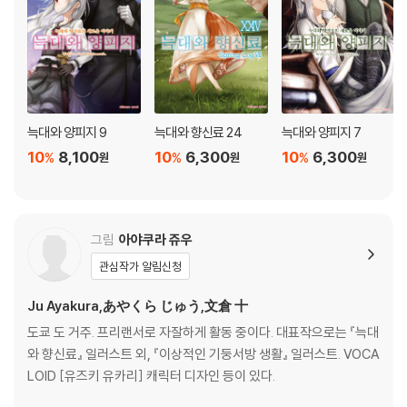
늑대와 양피지 9
늑대와 향신료 24
늑대와 양피지 7
10
8,100
10
6,300
10
6,300
%
%
%
원
원
원
그림
아야쿠라 쥬우
관심작가 알림신청
Ju Ayakura,あやくら じゅう,文倉 十
도쿄 도 거주. 프리랜서로 자잘하게 활동 중이다. 대표작으로는 『늑대
와 향신료』 일러스트 외, 『이상적인 기둥서방 생활』 일러스트. VOCA
LOID [유즈키 유카리] 캐릭터 디자인 등이 있다.