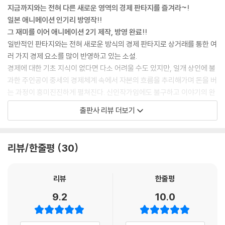
지금까지와는 전혀 다른 새로운 영역의 경제 판타지를 즐겨라~!
일본 애니메이션 인기리 방영작!!
그 재미를 이어 애니메이션 2기 제작, 방영 완료!!
일반적인 판타지와는 전혀 새로운 방식의 경제 판타지로 상거래를 통한 여
러 가지 경제 요소를 많이 반영하고 있는 소설.
경제에 대한 기초 지식이 없다면 다소 어려울 수도 있지만, 일개 상인에 불
과한 주인공이 중세의 경제체계 속에서 자본의 흐름을 추리해가며 돈을 버
는 과정이 흥미진진하게 펼쳐진다. 신인작가임에도 불구하고 이야기의 완
성도가 높고, 권수가 진행됨에 따라 극적재미가 좋아지고 있다.
출판사 리뷰 더보기
현재 일본에서 톱10 안에 드는 인기작으로 이번 편을 끝으로 새로운 이야
기의 시작이 기대되는 작품이다.
리뷰/한줄평
30
리뷰
한줄평
9.2
10.0