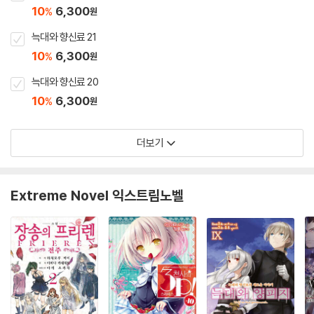
10
6,300
%
원
늑대와 향신료 21
10
6,300
%
원
늑대와 향신료 20
10
6,300
%
원
더보기
Extreme Novel 익스트림노벨