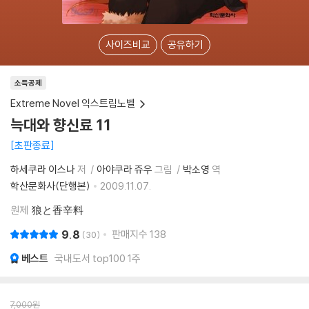
사이즈비교
공유하기
소득공제
Extreme Novel 익스트림노벨
늑대와 향신료 11
초판종료
하세쿠라 이스나
저
아야쿠라 쥬우
그림
박소영
역
학산문화사(단행본)
2009.11.07.
원제
狼と香辛料
9.8
판매지수
138
30
베스트
국내도서 top100 1주
7,000
원