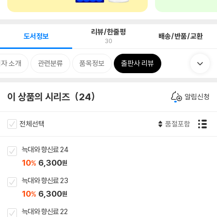
리뷰/한줄평
도서정보
배송/반품/교환
30
자 소개
관련분류
품목정보
출판사 리뷰
이 상품의 시리즈
24
알림신청
전체선택
품절포함
늑대와 향신료 24
10
6,300
%
원
늑대와 향신료 23
10
6,300
%
원
늑대와 향신료 22