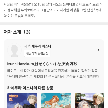
화창한 어느 겨울날의 오후, 한 장의 지도를 들여다보면서 호로와 로렌스
가 생각해낸 우회로에서의 그들만의 아기자기한 여정을 그린 단편 「늑대
와 여린 풀빛의 우회로」.
저자 소개
3
저
하세쿠라 이스나
관심작가 알림신청
Isuna Hasekura,はせくら いすな,支倉 凍砂
라이트노벨 작가. 대학에서 물리학을 전공하는 틈틈이 집필한 작품
『늑대와 향신료』로 제12회 [전격소설대상] 은상을 받으며 데뷔했다.
하세쿠라 이스나
의 다른 상품