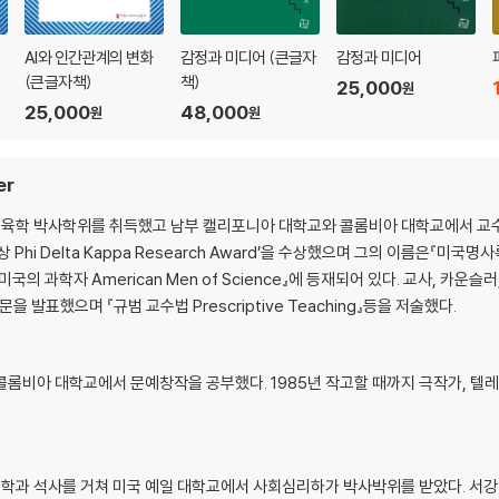
AI와 인간관계의 변화
감정과 미디어 (큰글자
감정과 미디어
(큰글자책)
책)
25,000
원
25,000
48,000
원
원
er
학 박사학위를 취득했고 남부 캘리포니아 대학교와 콜롬비아 대학교에서 교수로 
hi Delta Kappa Research Award’을 수상했으며 그의 이름은『미국명사록 
graphy』『미국의 과학자 American Men of Science』에 등재되어 있다. 교사,
 발표했으며 『규범 교수법 Prescriptive Teaching』등을 저술했다.
콜롬비아 대학교에서 문예창작을 공부했다. 1985년 작고할 때까지 극작가, 텔
과 석사를 거쳐 미국 예일 대학교에서 사회심리하가 박사박위를 받았다. 서강대