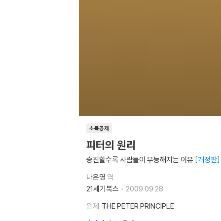
소득공제
피터의 원리
승진할수록 사람들이 무능해지는 이유
개정판
나은영
역
21세기북스
2009.09.28.
원제
THE PETER PRINCIPLE