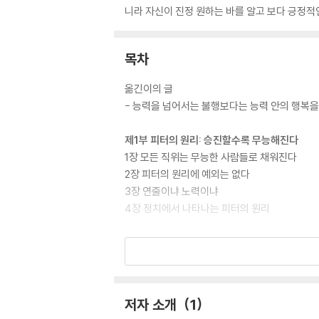
니라 자신이 진정 원하는 바를 알고 보다 긍정적인
목차
옮긴이의 글
- 능력을 넘어서는 불행보다는 능력 안의 행복
제1부 피터의 원리: 승진할수록 무능해진다
1장 모든 직위는 무능한 사람들로 채워진다
2장 피터의 원리에 예외는 없다
3장 연줄이냐 노력이냐
4장 정치에서 나타나는 피터의 원리
제2부 무능력과 창조적 무능력
5장 그들은 무능력을 이렇게 말했다
6장 누구도 자신의 무능력은 인정하지 않는다
7장 무능력자의 병리학
저자 소개
1
8장 창조적 무능력이 주는 행복