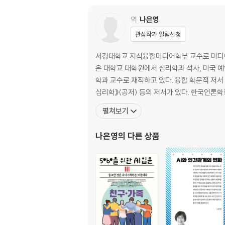
제3부 행복한 삶을 위한 피터의 처방 1～25
역
나은영
9장 너 자신을 알라
관심작가 알림신청
10장 자신의 위계조직을 알라
11장 자신의 방향을 알라
서강대학교 지식융합미디어학부 교수로 미디어
12장 자신을 방어하라
은 대학교 대학원에서 심리학과 석사, 미국 
학과 교수로 재직하고 있다. 융합 학문적 저서
제4부 리더를 위한 피터의 처방 26～66
심리학》(공저) 등의 저서가 있다. 한국언론학회
13장 목표를 정했는가
펼쳐보기
14장 이성적으로 결정하라
15장 사람 보는 눈을 길러라
나은영
의 다른 상품
16장 보상의 기술을 사용하라
제5부 더 깊은 ‘피터의 원리’ 속으로
17장 새로운 형태의 오염이 번지고 있다
18장 피터의 원리로 본 인류의 발전과 퇴보
‘피터의 윈리’는 어떻게 탄생했나