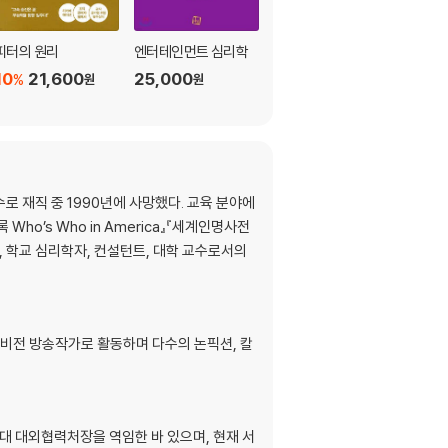
피터의 원리
엔터테인먼트 심리학
조지 허버트 미드 큰글
씨책
10
21,600
25,000
%
원
원
25,000
원
재직 중 1990년에 사망했다. 교육 분야에
Who’s Who in America』『세계인명사전
 카운슬러, 학교 심리학자, 컨설턴트, 대학 교수로서의
레비전 방송작가로 활동하며 다수의 논픽션, 칼
 대외협력처장을 역임한 바 있으며, 현재 서