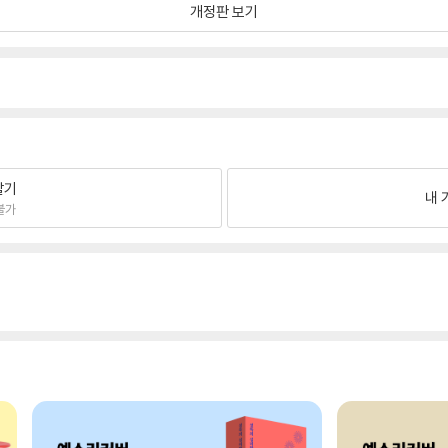
개정판 보기
팔기
내 
불가