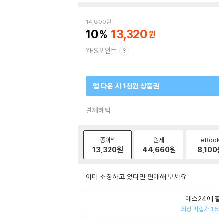
14,800
원
10
13,320
YES포인트
앱 다운 시 1천원 상품권
결제혜택
종이책
원제
eBoo
13,320
원
44,660
원
8,100
이미 소장하고 있다면 판매해 보세요.
예스24에 
최상 매입가 1,