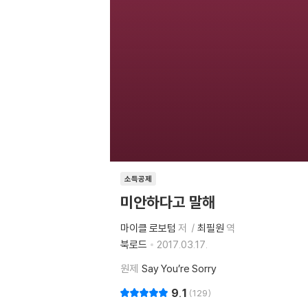
소득공제
미안하다고 말해
마이클 로보텀
저
최필원
역
북로드
2017.03.17.
원제
Say You’re Sorry
9.1
129