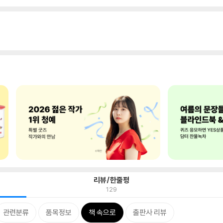
리뷰/한줄평
129
관련분류
품목정보
책 속으로
출판사 리뷰