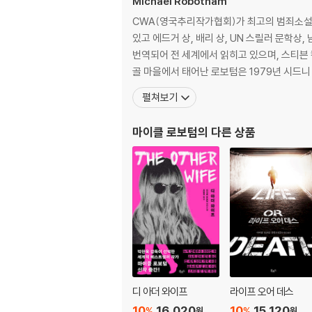
Michael Robotham
CWA(영국추리작가협회)가 최고의 범죄소설에
있고 에드거 상, 배리 상, UN 스릴러 문학상,
번역되어 전 세계에서 읽히고 있으며, 스티븐 킹,
골 마을에서 태어난 로보텀은 1979년 시드니 
펼쳐보기
마이클 로보텀
의 다른 상품
디 아더 와이프
라이프 오어 데스
10
16,020
10
15,120
%
%
원
원