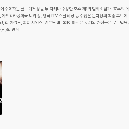
 수여하는 골드대거 상을 두 차례나 수상한 호주 제1의 범죄소설가. ‘호주의 에
 남아프리카공화국 뵈커 상, 영국 ITV 스릴러 상 등 수많은 문학상의 최종 후보에 
 리 차일드, 피터 제임스, 린우드 바클레이와 같은 세기의 거장들은 로보텀을 가장 좋
〈선〉의 인턴