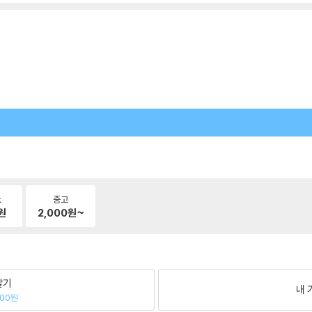
k
중고
원
2,000
원~
팔기
내 
500원