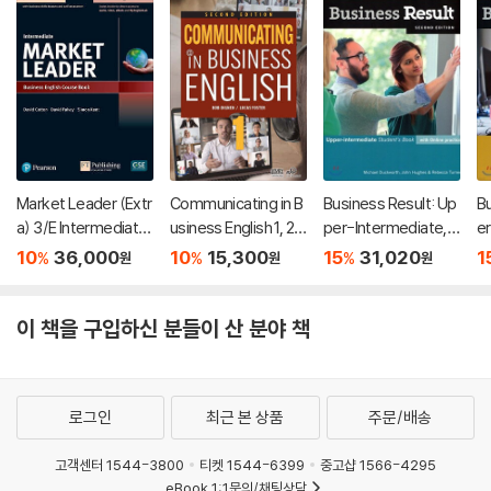
Market Leader (Extr
Communicating in B
Business Result: Up
Bu
a) 3/E Intermediate
usiness English 1, 2n
per-Intermediate,
e
Student's Book & Int
d Edition
2/E
10
36,000
10
15,300
15
31,020
1
%
%
%
원
원
원
eractive eBook with
Online Practice Digit
al Resources & DVD
이 책을 구입하신 분들이 산 분야 책
Pack
로그인
최근 본 상품
주문/배송
고객센터 1544-3800
티켓 1544-6399
중고샵 1566-4295
eBook 1:1문의/채팅상담