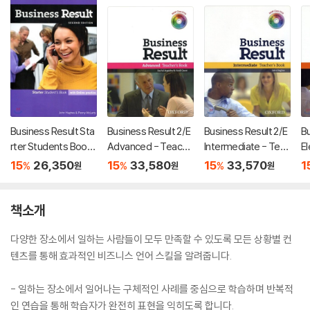
Business Result Sta
Business Result 2/E
Business Result 2/E
Bu
rter Students Book
Advanced - Teache
Intermediate - Teac
El
and Online Practice
r's Book & DVD Pack
her's Book & DVD Pa
e
15
26,350
15
33,580
15
33,570
1
%
%
%
원
원
원
Pack 2nd Edition
ck
k
책소개
다양한 장소에서 일하는 사람들이 모두 만족할 수 있도록 모든 상황별 컨
텐츠를 통해 효과적인 비즈니스 언어 스킬을 알려줍니다.
- 일하는 장소에서 일어나는 구체적인 사례를 중심으로 학습하며 반복적
인 연습을 통해 학습자가 완전히 표현을 익히도록 합니다.