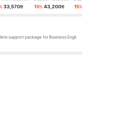
cher's Book & D
y
her's B
33,570
10
43,200
15
37,820
15
2
%
%
%
%
원
원
원
 Pack
ok & DV
lete support package for Business Engli