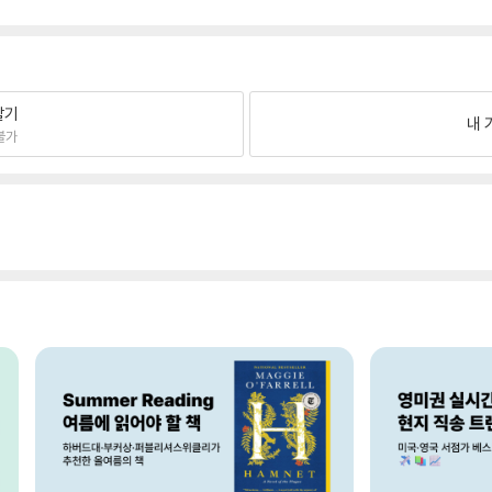
팔기
내 
불가