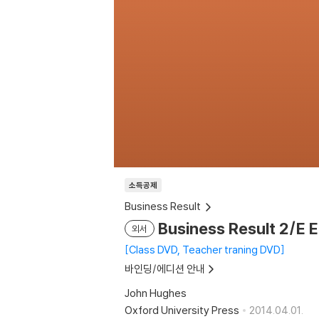
소득공제
Business Result
Business Result 2/E 
외서
Class DVD, Teacher traning DVD
바인딩/에디션 안내
John Hughes
Oxford University Press
2014.04.01.