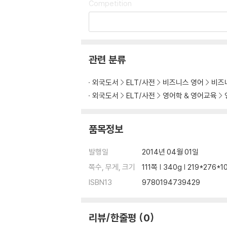
Competition
Teamwork
Travel
Schedule
Progress tests and Speaking tests
관련 분류
Progress test answer key
Practice file answer key
외국도서
ELT/사전
비즈니스 영어
비즈
Teacher-Training DVD worksheets
외국도서
ELT/사전
영어학 & 영어교육
Teacher-Training DVD worksheets answ
품목정보
발행일
2014년 04월 01일
쪽수, 무게, 크기
111쪽 | 340g | 219*276*
ISBN13
9780194739429
리뷰/한줄평
0