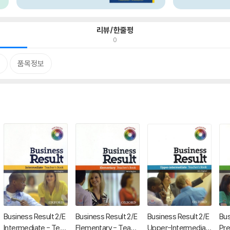
리뷰/한줄평
0
품목정보
Business Result 2/E
Business Result 2/E
Business Result 2/E
Bus
Intermediate - Teac
Elementary - Teach
Upper-Intermediat
Pre