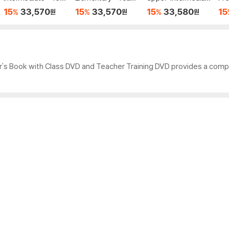
her's Book & DVD Pa
er's Book & DVD Pac
e - Teacher's Book
Tea
15
33,570
15
33,570
15
33,580
15
%
%
%
원
원
원
ck
k
& DVD Pack
VD
r's Book with Class DVD and Teacher Training DVD provides a comp