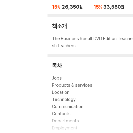
and Online Practice
r's Book & DVD Pack
15
26,350
15
33,580
%
%
원
원
Pack 2nd Edition
책소개
The Business Result DVD Edition Teache
sh teachers.
목차
Jobs
Products & services
Location
Technology
Communication
Contacts
Departments
Employment