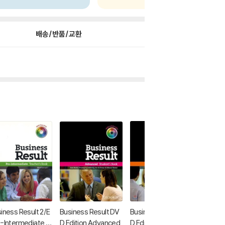
배송/반품/교환
iness Result 2/E
Business Result DV
Business Result DV
Busines
-Intermediate -
D Edition Advanced
D Edition Elementar
-interm