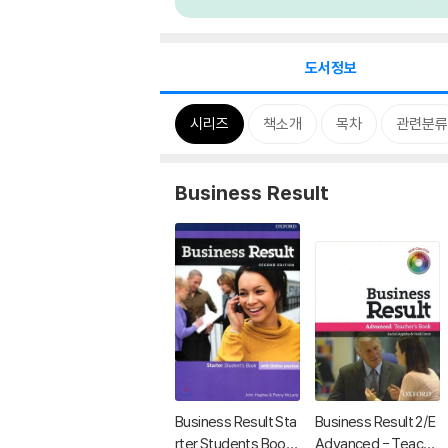
도서정보
시리즈
책소개
목차
관련분류
Business Result
Business Result Sta
Business Result 2/E
rter Students Book
Advanced - Teache