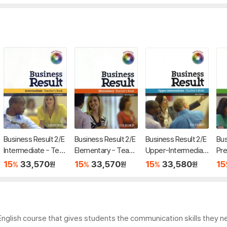
Business Result 2/E
Business Result 2/E
Business Result 2/E
Bus
Intermediate - Teac
Elementary - Teach
Upper-Intermediat
Pre
her's Book & DVD Pa
er's Book & DVD Pac
e - Teacher's Book
Tea
15
33,570
15
33,570
15
33,580
15
%
%
%
원
원
원
ck
k
& DVD Pack
VD
 English course that gives students the communication skills they 