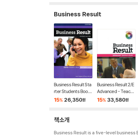
Business Result
Business Result Sta
Business Result 2/E
rter Students Book
Advanced - Teache
and Online Practice
r's Book & DVD Pack
15
26,350
15
33,580
%
%
원
원
Pack 2nd Edition
책소개
Business Result is a five-level business