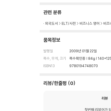
관련 분류
외국도서
ELT/사전
비즈니스 영어
비즈
품목정보
발행일
2009년 01월 22일
쪽수, 무게, 크기
쪽수확인중 | 84g | 140*1
ISBN13
9780194748070
리뷰/한줄평
0
리뷰
첫번째 리뷰어가 