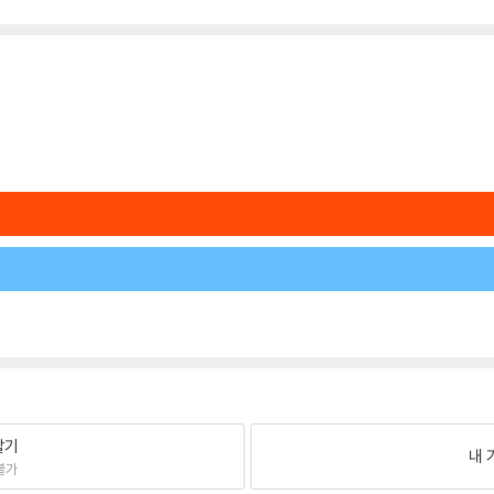
팔기
내 
불가