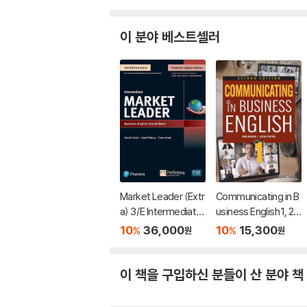
이 분야 베스트셀러
Market Leader (Extr
Communicating in B
a) 3/E Intermediate
usiness English 1, 2n
Student's Book & Int
d Edition
10
36,000
10
15,300
%
%
원
원
eractive eBook with
Online Practice Digit
al Resources & DVD
이 책을 구입하신 분들이 산 분야 책
Pack