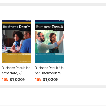
Business Result: Int
Business Result: Up
ermediate, 2/E
per-Intermediate,
2/E
15
31,020
15
31,020
%
%
원
원