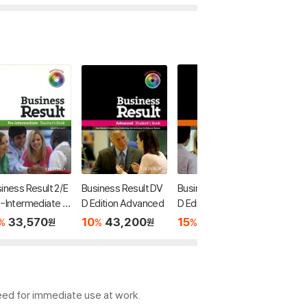
iness Result 2/E
Business Result DV
Business Result DV
Busines
-Intermediate -
D Edition Advanced
D Edition Elementar
-interm
cher's Book & D
y
her's B
33,570
10
43,200
15
37,820
15
2
%
%
%
%
원
원
원
 Pack
ok & DV
need for immediate use at work.