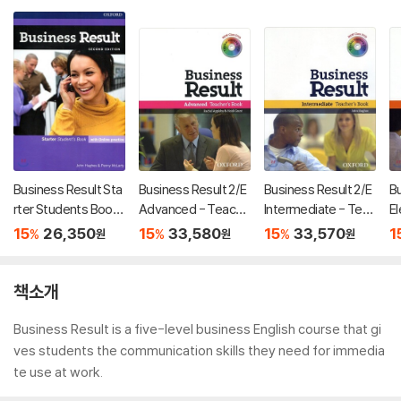
Business Result Sta
Business Result 2/E
Business Result 2/E
Bu
rter Students Book
Advanced - Teache
Intermediate - Teac
El
and Online Practice
r's Book & DVD Pack
her's Book & DVD Pa
e
15
26,350
15
33,580
15
33,570
1
%
%
%
원
원
원
Pack 2nd Edition
ck
k
책소개
Business Result is a five-level business English course that gi
ves students the communication skills they need for immedia
te use at work.