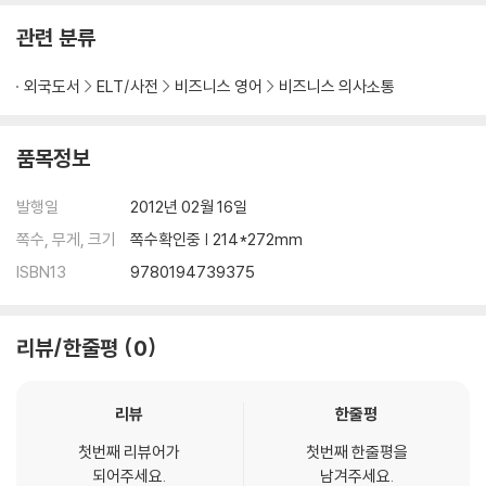
관련 분류
외국도서
ELT/사전
비즈니스 영어
비즈니스 의사소통
품목정보
발행일
2012년 02월 16일
쪽수, 무게, 크기
쪽수확인중 | 214*272mm
ISBN13
9780194739375
리뷰/한줄평
0
리뷰
한줄평
첫번째 리뷰어가
첫번째 한줄평을
되어주세요.
남겨주세요.