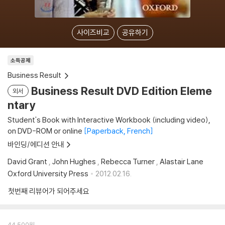
사이즈비교
공유하기
소득공제
Business Result
Business Result DVD Edition Eleme
외서
ntary
Student's Book with Interactive Workbook (including video),
on DVD-ROM or online
Paperback, French
바인딩/에디션 안내
David Grant
,
John Hughes
,
Rebecca Turner
,
Alastair Lane
Oxford University Press
2012.02.16.
첫번째 리뷰어가 되어주세요
44,500
원