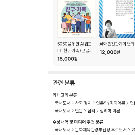
5060을 위한 AI 입문
AI와 인간관계의 변화
Ⅲ : 친구·가족 (큰글자
12,000
원
책)
15,000
원
관련 분류
카테고리 분류
국내도서
사회 정치
언론학/미디어론
언
국내도서
인문
심리
심리학 이론
수상내역 및 미디어 추천 분류
국내도서
문화체육관광부선정 우수도서
2