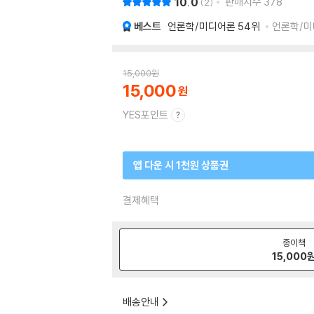
10.0
판매지수
378
2
베스트
언론학/미디어론
54위
언론학/미디
15,000
원
15,000
YES포인트
앱 다운 시 1천원 상품권
결제혜택
종이책
15,000
배송안내