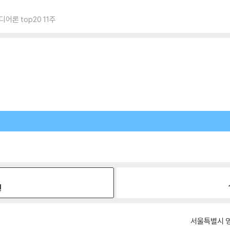
어론 top20 11주
원
서울특별시 영