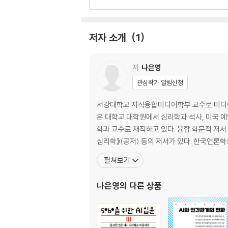
6장 뉴스와 다큐멘터리의 이해: 정보와 사회 비
3부 콘텐츠 자체에 초점이 있는 장르: 즐김과 통
저자 소개
1
7장 음악과 정서: 흥분과 평온
8장 게임: 통제의 즐거움과 통제 상실
9장 스포츠: 즐김과 대리 만족
저
나은영
관심작가 알림신청
4부 디지털 미디어와 미디어 심리: 상호 작용성
10장 소셜 미디어와 콘텐츠 공유: 소통과 즐김의
서강대학교 지식융합미디어학부 교수로 미디어
11장 미디어 아트의 소통과 즐김: 반응하는 환
은 대학교 대학원에서 심리학과 석사, 미국 
학과 교수로 재직하고 있다. 융합 학문적 저서
5부 인간 중심의 네트워크 미디어 심리학
심리학》(공저) 등의 저서가 있다. 한국언론학회
12장 소통과 즐김의 네트워크화: 연결의 극대화
펼쳐보기
참고 문헌
나은영
의 다른 상품
찾아보기