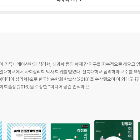
교
제
과 몰입
 융합
·커뮤니케이션학과 심리학, 뇌과학 등의 학제 간 연구를 지속적으로 해오고 
경과의 상호 작용성
예일대학교에서 사회심리학 박사 학위를 받았다. 전북대학교 심리학과 교수를 역
 《미디어 심리학》으로 한국방송학회 학술상(2010)을 수상했으며 이 외에도 
 학술상(2016)을 수상한 “미디어 공간 인식과 프
와 인간의 본성