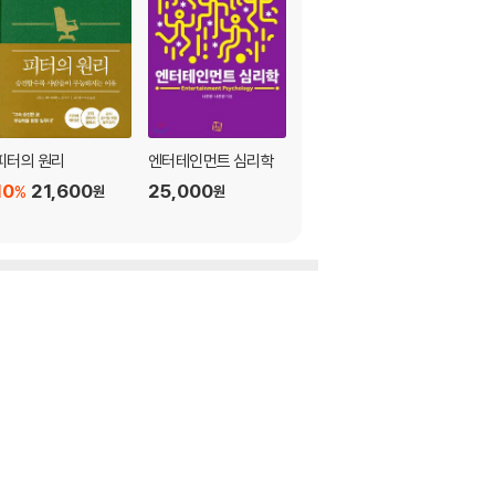
피터의 원리
엔터테인먼트 심리학
조지 허버트 미드 큰글
씨책
10
21,600
25,000
%
원
원
25,000
원