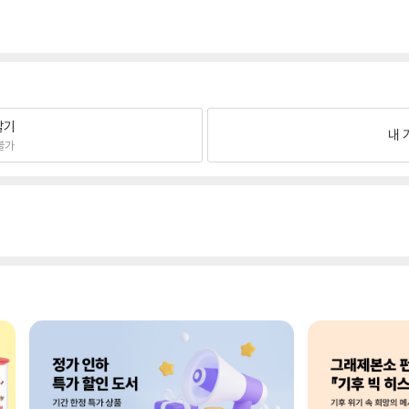
팔기
내 
불가