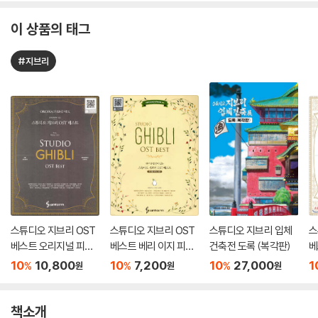
이 상품의 태그
#지브리
스튜디오 지브리 OST
스튜디오 지브리 OST
스튜디오 지브리 입체
스
베스트 오리지널 피아
베스트 베리 이지 피아
건축전 도록 (복각판)
베
노 버전
노 버전
전
10
10,800
10
7,200
10
27,000
1
%
%
%
원
원
원
책소개