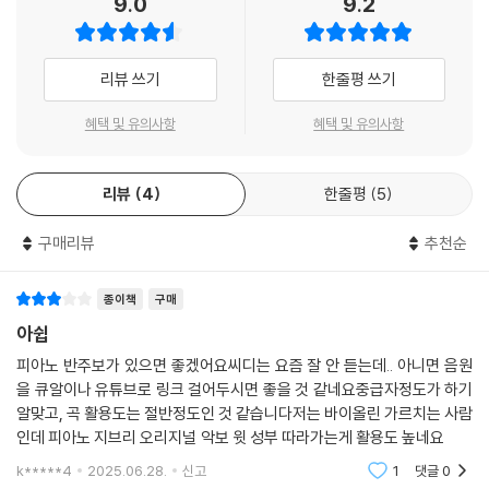
9.0
9.2
30)Fine On The Outside 추억의 마니
리뷰 쓰기
한줄평 쓰기
혜택 및 유의사항
혜택 및 유의사항
리뷰
4
한줄평
5
구매리뷰
추천순
종이책
구매
아쉽
피아노 반주보가 있으면 좋겠어요씨디는 요즘 잘 안 듣는데.. 아니면 음원
을 큐알이나 유튜브로 링크 걸어두시면 좋을 것 같네요중급자정도가 하기
알맞고, 곡 활용도는 절반정도인 것 같습니다저는 바이올린 가르치는 사람
인데 피아노 지브리 오리지널 악보 윗 성부 따라가는게 활용도 높네요
k*****4
2025.06.28.
신고
1
댓글
0