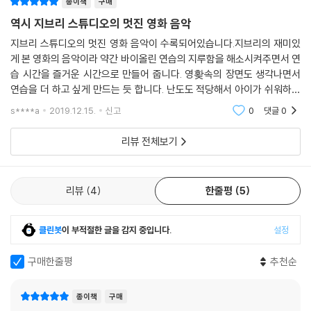
종이책
구매
역시 지브리 스튜디오의 멋진 영화 음악
지브리 스튜디오의 멋진 영화 음악이 수록되어있습니다.지브리의 재미있
게 본 영화의 음악이라 약간 바이올린 연습의 지루함을 해소시켜주면서 연
습 시간을 즐거운 시간으로 만들어 줍니다. 영홪속의 장면도 생각나면서
연습을 더 하고 싶게 만드는 듯 합니다. 난도도 적당해서 아이가 쉬워하며
즐겁게 연주합니다. 특히 모노노케히메의 주제곡은 바이올린으로 연주하
s****a
2019.12.15.
신고
0
댓글
0
기에 너무나 아름다
리뷰 전체보기
리뷰
4
한줄평
5
클린봇
이 부적절한 글을 감지 중입니다.
설정
구매한줄평
추천순
종이책
구매