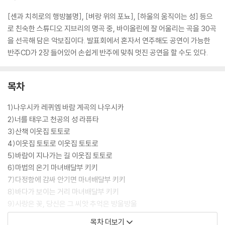
[센과 치히로의 행방불명], [벼랑 위의 포뇨], [하울의 움직이는 성] 등으
로 친숙한 스튜디오 지브리의 명곡 중, 바이올린에 잘 어울리는 곡을 30곡
을 선곡해 담은 악보집이다. 발표회에서 혼자서 연주해도 공연이 가능한
반주CD가 2장 들어있어 손쉽게 반주에 맞춰 멋진 공연을 할 수도 있다.
목차
1)나우시카 레퀴엠 바람 계곡의 나우시카
2)너를 태우고 천공의 성 라퓨타
3)산책 이웃집 토토로
4)이웃집 토토로 이웃집 토토로
5)바람이 지나가는 길 이웃집 토토로
6)마법의 온기 마녀배달부 키키
7)다정함에 감싸 안기면 마녀배달부 키키
8)바다가 보이는 거리 마녀배달부 키키
9)사랑은 꽃, 당신은 그 씨앗 추억은 방울방울
10)체리가 익어갈 무렵붉은 돼지
목차 더보기