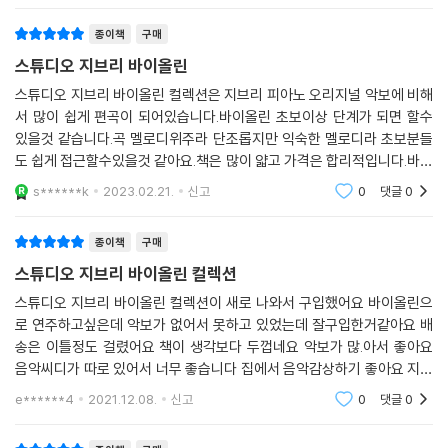
종이책
구매
스튜디오 지브리 바이올린
스튜디오 지브리 바이올린 컬렉션은 지브리 피아노 오리지널 악보에 비해
서 많이 쉽게 편곡이 되어있습니다.바이올린 초보이상 단계가 되면 할수
있을것 같습니다.곡 멜로디위주라 단조롭지만 익숙한 멜로디라 초보분들
도 쉽게 접근할수있을것 같아요.책은 많이 얇고 가격은 합리적입니다.바이
올린진도로 힘들거나 지루할때 한번 도전해보는것도 좋을듯합니다.
s******k
2023.02.21.
신고
0
댓글
0
종이책
구매
스튜디오 지브리 바이올린 컬렉션
스튜디오 지브리 바이올린 컬렉션이 새로 나와서 구입했어요 바이올린으
로 연주하고싶은데 악보가 없어서 못하고 있었는데 잘구입한거같아요 배
송은 이틀정도 걸렸어요 책이 생각보다 두껍네요 악보가 많.아서 좋아요
음악씨디가 따로 있어서 너무 좋습니다 집에서 음악감상하기 좋아요 지브
리 음악 좋아하시는 분에게 딱이네요 아이들이 연주해도 지루하지 않을것
e******4
2021.12.08.
신고
0
댓글
0
같아요 책 너무 마음에