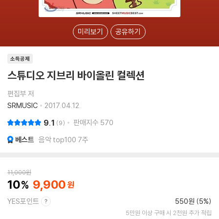
미리보기
공유하기
소득공제
스튜디오 지브리 바이올린 컬렉션
편집부 저
SRMUSIC
2017.04.12.
9.1
판매지수
570
9
베스트
음악 top100 7주
11,000
원
10
9,900
YES포인트
550원 (5%)
5만원 이상 구매 시 2천원 추가 적립