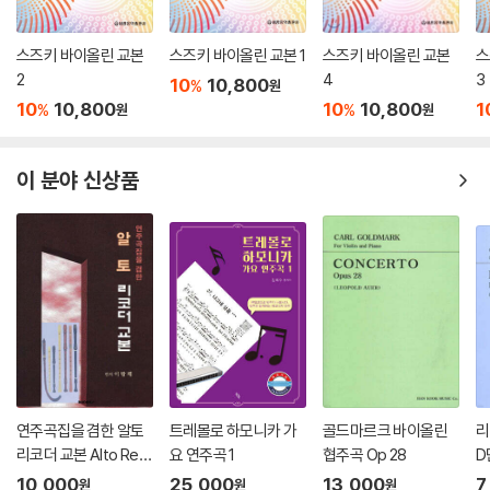
스즈키 바이올린 교본
스즈키 바이올린 교본 1
스즈키 바이올린 교본
스
2
4
3
10
10,800
%
원
10
10,800
10
10,800
1
%
%
원
원
이 분야 신상품
연주곡집을 겸한 알토
트레몰로 하모니카 가
골드마르크 바이올린
리
리코더 교본 Alto Rec
요 연주곡 1
협주곡 Op 28
D
order Method
10,000
25,000
13,000
7
원
원
원