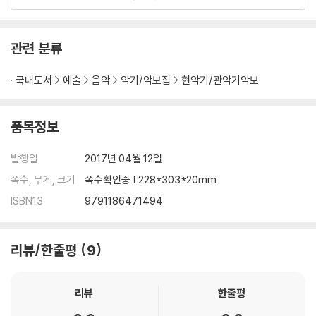
11)마르코와지나의테마붉은 돼지
12)컨트리로드 귀를 기울이면
13)모노노케 히메 모노노케 히메
관련 분류
14)아시타카 셋키 모노노케 히메
15)아시타카와 산 모노노케 히메
국내도서
예술
음악
악기/악보집
현악기/관악기악보
16)외톨이는 그만 두었어 이웃집 야마다군
17)언제나 몇 번이라도 센과 치히로의 행방불명
18)그 여름으로 센과 치히로의 행방불명
품목정보
19)또 다시 센과 치히로의 행방불명
20)바람이 되다 고양이의 보은
발행일
2017년 04월 12일
21)세계의 약속 하울의 움직이는 성
쪽수, 무게, 크기
쪽수확인중 | 228*303*20mm
22)인생의 회전목마 하울의 움직이는 성
ISBN13
9791186471494
23)테루의 노래 게드 전기
24)벼랑 위의 포뇨 벼랑 위의 포뇨
25)해바라기 집의 왈츠 벼랑 위의 포뇨
리뷰/한줄평
9
26)Arrietty’s Song 마루 밑 아리에티
27)이별의 여름~코쿠리코 언덕에서~ 코쿠리코 언덕에서
28)아침밥 노래 코쿠리코 언덕에서
리뷰
한줄평
29)비행기 구름 바람이 분다