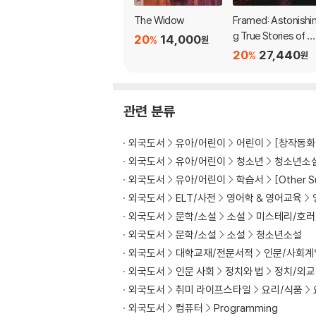
The Widow
Framed: Astonishi
g True Stories of W
20
14,000
%
원
ongful Convictions
20
27,440
%
원
관련 분류
외국도서
유아/어린이
어린이
[창작동화 
외국도서
유아/어린이
청소년
청소년소
외국도서
유아/어린이
학습서
[Other 
외국도서
ELT/사전
영어학 & 영어교육
외국도서
문학/소설
소설
미스테리/호러
외국도서
문학/소설
소설
청소년소설
외국도서
대학교재/전문서적
인문/사회계
외국도서
인문 사회
정치와 법
정치/외교
외국도서
취미 라이프스타일
요리/식품
외국도서
컴퓨터
Programming