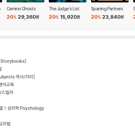
n
Camino Ghosts
The Judge's List
Sparring Partners
r
20
29,360
20
15,920
20
23,840
%
%
%
원
원
원
Storybooks]
설
Subjects 역사/지리]
영어교육
/스릴러
열
심리학 Psychology
요리법