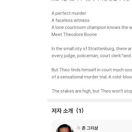
A perfect murder
A faceless witness
A lone courtroom champion knows the whole
Meet Theodore Boone
In the small city of Strattenburg, there
every judge, policeman, court clerk?and a 
But Theo finds himself in court much s
of a sensational murder trial. A cold-blo
The stakes are high, but Theo won’t stop 
저자 소개
1
저
존 그리샴