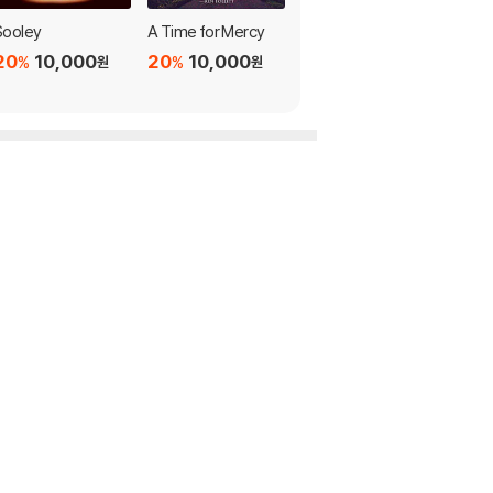
Sooley
A Time for Mercy
Sooley
20
10,000
20
10,000
20
32,000
%
%
%
원
원
원