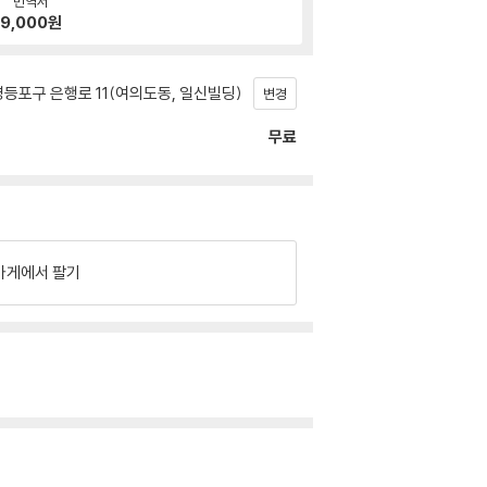
번역서
9,000
원
등포구 은행로 11(여의도동, 일신빌딩)
변경
무료
가게에서 팔기