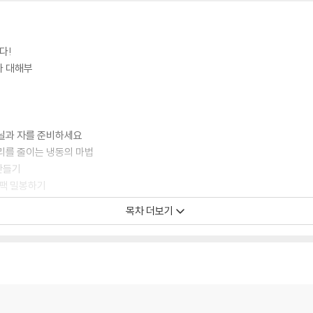
다!
다 대해부
비닐과 자를 준비하세요
거리를 줄이는 냉동의 마법
 만들기
부팩 밀봉하기
 걱정 없는 안심 해동의 모든 것
목차 더보기
 양파를 무르지 않게 오래 보관할 수 있다!
 있다면 지금 당장 쓰레기통에 버려라!
장고에 넣기 전에 씻을까 말까?
 단이 세 단으로 불어나는 마법
 없이도 김 굽기 OK!
으로 깐마늘의 생명 연장하기