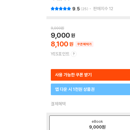
9.5
판매지수
12
25
9,000
원
9,000
8,100
쿠폰혜택가
YES포인트
사용 가능한 쿠폰 받기
앱 다운 시 1천원 상품권
결제혜택
eBook
9,000
원