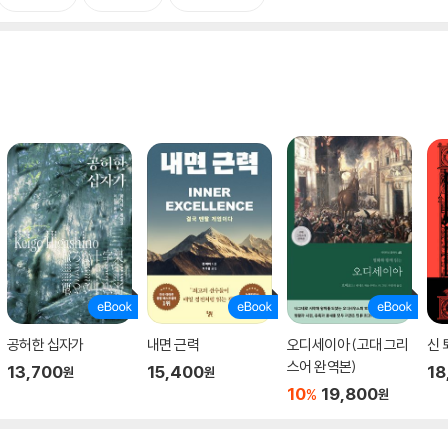
공허한 십자가
내면 근력
오디세이아 (고대 그리
신 
스어 완역본)
13,700
15,400
18
원
원
10
19,800
%
원