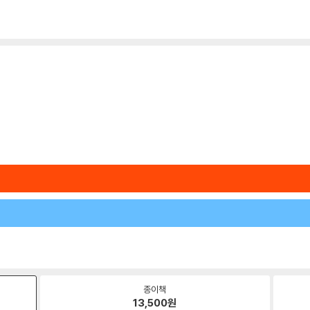
종이책
13,500
원