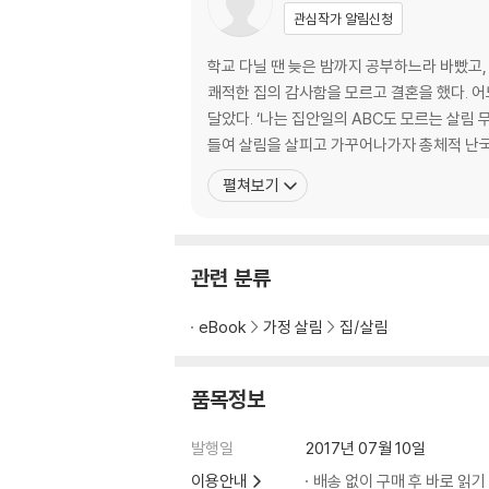
· 세제 한 방울 쓰지 않고 주방 청소하기 _ ‘기름
관심작가 알림신청
· 통조림 뚜껑 안전하게 따기 _ 타이어도 자르는
· 바나나 오래 보관하기 _ 세탁소 옷걸이로 바나
학교 다닐 땐 늦은 밤까지 공부하느라 바빴고,
· 달걀 삶고 껍데기 쉽게 벗기는 방법 _ 삶은 달
쾌적한 집의 감사함을 모르고 결혼을 했다. 
· 뚜껑 없는 프라이팬으로 생선 굽기 _ 기름 튀
달았다. ‘나는 집안일의 ABC도 모르는 살림 무식자구나.’ 그때부터 체계적인 살림을 공부하기 시작했다. 별거 있나 싶은 살림에도 쉽고, 빠르고, 정확한 길이 있었다. 정성
· 딸기 깨끗하게 씻기 _ 왜 딸기는 물에 씻기 전
들여 살림을 살피고 가꾸어나가자 총체적 난
· 쌀뜨물 활용법 _ 화초 관리에서 청소까지, 친환
펼쳐보기
· 눈물 흘리지 않고 양파 손질하기 _ 물 VS 냉장
· 직화냄비 없이 군고구마 만들기 _ 신문지로 둘
· 고기 냉동 보관법 _ 고기, 사온 즉시 마트에서
관련 분류
2장. 진짜 기본 세탁법
· 패딩 점퍼 집에서 세탁하기 _ 패딩, 드라이클
eBook
가정 살림
집/살림
· 청바지 세탁법 _ 청바지, 늘 새 옷처럼 입으려
· 세탁 후 변형된 니트 복원하기 _ 머리보다 니
품목정보
· 운동화 세탁법 _ 비닐봉지만 있으면 운동화를 
· 와이셔츠 다리기 _ 세탁소 김 사장님의 다림질
발행일
2017년 07월 10일
· 옷에 붙은 껌 떼기 _ 아세톤 VS 살충제 VS 설
이용안내
배송 없이 구매 후 바로 읽기
· 옷에 묻은 얼룩 제거하기 _ 어떤 얼룩이든 한 