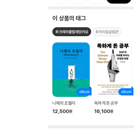
이 상품의 태그
#크레마클럽에있어요
#우리집살림꾼
니체의 초월자
독하게 돈 공부
12,500
16,100
원
원