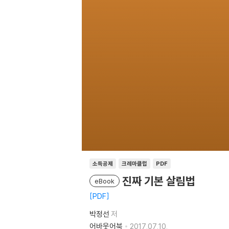
소득공제
크레마클럽
PDF
진짜 기본 살림법
eBook
PDF
박정선
저
어바웃어북
2017.07.10.