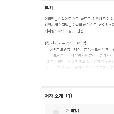
목차
머리말 _ 살림에도 쉽고, 빠르고, 정확한 길이 있
천연세제 살림법 _ 마법의 하얀 가루, 베이킹소
베이킹소다의 짝꿍, 구연산
1장. 진짜 기본 먹거리 관리법
· 다진마늘 보관법 _ 다진마늘 냉동보관할 땐 
· 버터 보관법 _ 버터 유통기한 늘리고 설거지
· 깨 볶는 방법 _ 생참깨 볶고 절구 없이 깨소금
· 남은 두부 보관법 _ 숟가락 하나로 개봉한 두
· 냉동 식재료 해동법 _ 육류에서 야채까지 세균
· 양파 실온·냉장 보관법 _ 스타킹 하나만 있으면
· 다양한 감자 보관법 _ 냉장고에 생감자가 들어
· 달걀 보관법 _ 껍데기에 세균이 많은 달걀, 냉
저자 소개
1
· 대파 오래 보관하기 | 대파 키우기 _ 대파 한
· 초고속 김 굽기 _ 비닐장갑 두 장만 있으면 김솔
· 마늘 껍질 쉽게 까기 | 깐마늘 보관법 _ 설탕
저
박정선