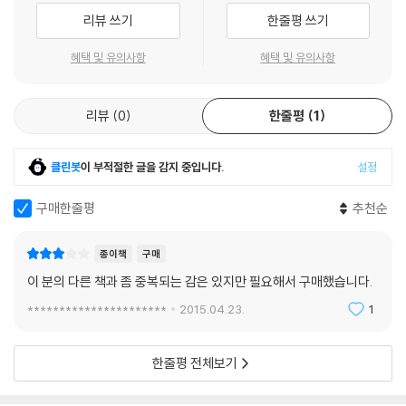
그대로 사용한 전문 용어가 우리말 속에 여전히 잔재하고 있다.
CIE의 1931년 색채 측정 체계
라 본다.
리뷰 쓰기
한줄평 쓰기
CIE 1931색체계
박연선 (홍익대학교 색채디자인연구센터장 교수)
둘째, 단어의 의미에 치우쳐 쓸데없이 어렵게만 서술해 놓았던 내용들의
CIE의 1976년 색채 측정 체계
혜택 및 유의사항
혜택 및 유의사항
재정의하였다. 이 정리를 위하여 보다 실질적이며 새로운 학문으로 채우고
1976년 CIE 색공간
자 노력하였다. 하지만 산업표준에서 사라졌어도 중요한 이론은 연구를 위
6 NCS 색체계
해 남겨 놓았다. 예를 들어 표준 광원의 경우 이제는 표준에서 제외된 B, C,
리뷰
0
한줄평
1
NCS 색체계의 이해
E광원이나 FMC-2, CMC(1:c) 같은 색차식은 색채 연구를 위해 기록해
NCS의 기본 개념-색상, 밝기, 포화도
두었다. 특히 색채 연구의 역사를 좀 더 강조하여 앞으로 발전을 위해 온고
NCS의 표기 방법
클린봇
이 부적절한 글을 감지 중입니다.
설정
이지신할 수 있도록 하였다.
NCS의 발전
7 색체계의 응용
구매한줄평
추천순
셋째, 색채의 중요한 정보가 되는 도판을 새롭게 정리하였다. 우리가 잘못
8 색체계의 비교
알고 있거나 잘못된 부분의 도판을 수정하였고, 연구를 거듭하면서 새롭게
현색계들의 비교
종이책
구매
알게 된 내용을 독자와도 공유하고자 도판을 새롭게 제작하였다. 그리고
NCS, 오스트발트, DIN 색체계
이 분의 다른 책과 좀 중복되는 감은 있지만 필요해서 구매했습니다.
기존 책에서 아쉬웠던 부분들을 보완하고 정리하였다.
NCS, 먼셀, DIN, CIELAB, CIELUV 색체계
**********************
2015.04.23.
1
색체계의 특장점 비교
구성 별 설명
KS와 ISCC의 표준등급 비교표
9 상용 실용 색표
한줄평 전체보기
1. 색과 색채
PCCS
색채의 언어적, 물리적 의미를 파악하고 빛과 색채의 관계를 살펴본다.
팬톤 시스템