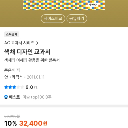
사이즈비교
공유하기
소득공제
AG 교과서 시리즈
색채 디자인 교과서
색채의 이해와 활용을 위한 필독서
문은배
저
안그라픽스
2011.01.11.
6.0
1
베스트
미술 top100 8주
36,000
원
10
32,400