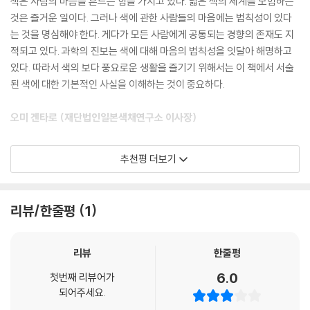
색은 사람의 마음을 흔드는 힘을 가지고 있다. 넓은 색의 세계를 모험하는
색채 표준의 이해
색과 인생을 논한 장자의 철학이 있다. 색을 최초로 정량적으로 측정한 물
것은 즐거운 일이다. 그러나 색에 관한 사람들의 마음에는 법칙성이 있다
현색계
리학자인 뉴턴, 색이 눈 속에 있음을 증명한 외과의사 슐츠, 분석적이면서
는 것을 명심해야 한다. 게다가 모든 사람에게 공통되는 경향의 존재도 지
혼색계
도 감성을 잃지 않았던 문학가 괴테, 화가들에게 색채가 무엇인지를 가르
적되고 있다. 과학의 진보는 색에 대해 마음의 법칙성을 잇달아 해명하고
2 먼셀의 색체계
친 화학자 슈브롤, 질산 합성 방법을 개발한 화가 오스트발트, 미술교사이
있다. 따라서 색의 보다 풍요로운 생활을 즐기기 위해서는 이 책에서 서술
먼셀 색체계의 이해
면서 색을 나무로 본 구조적 예술가 먼셀, 눈에서 일으킨 전기자극을 연구
된 색에 대한 기본적인 사실을 이해하는 것이 중요하다.
먼셀 색체계의 속성
하기 위해 조화론을 연구한 전기공학자 페리 문과 그의 둘째 부인 도미나
먼셀의 논문
스펜서, 색이름 체계를 개발하여 규격화시킨 저드에 이르기까지 색채학을
오미 겐타로 (재단법인일본색채연구소 이사장)
먼셀의 표기 방법
연구하고 발전시킨 많은 학자들이 있다.이렇듯 색채의 세계는 넓고도 다양
먼셀 색체계의 발전과 응용
하다. 이 책은 색채를 연구하고 개발하는 모든 사람들에게 색채라는 세계
3 오스트발트의 색체계
색채 연구의 역사는 커다란 발전의 흐름이며 우리가 나아가야 할 발향을
추천평 더보기
의 등대 역할을 하여 기초적인 길잡이가 될 것이며 좋은 색채연구가를 위
오스트발트 색체계의 이해
제시한다. 그러나 국내는 물론 세계적으로도 색채의 역사적 발전 과정과
한 기초가 될 것이다.
오스트발트 색체계의 요소
미래의 방향을 최신 지식과 함께 서술한 책은 흔하지 않다. 그런 이유에서
오스트발트 색체계의 평가
색채를 보다 심도 있게 접근하다 보면 과학과 디자인의 자연스러운 연결과
리뷰/한줄평
1
이 책의 특징
4 DIN 색체계
합리적인 계산이 중요할 때가 많다. 색채 분야는 이제까지 단순한 교재나
첫째, 모호하게 사용하고 있었던 색채 용어의 오류를 바로 잡았다. 과거 일
DIN의 이해
부분적인 자료를 이용한 균형 잡히지 않은 색채 분야의 교육에서 벗어나야
본이나 미국의 색채 기준에 따라 사용해 온 관련 용어들을 한국의 색채 표
기본 개념들: DIN 색체계의 변수 단계화의 특성화
리뷰
한줄평
한다. 이 책은 이런 부분에서 더욱 장점을 발휘할 것이며 과학과 디자인을
준에 맞추어 정리하고 정의하였다. 지금껏 우리는 막연하게 물감은 색료이
DIN의 표기
엇갈림이 없이 함께 연구할 기회를 제공할 것으로 기대한다. 무엇보다도
6.0
며, 섞으면 어두워질 것이라는 근거 없는 오류 속에서 색채를 공부해 왔다.
첫번째 리뷰어가
CIE에서의 DIN
전문가가 되기 위해 색채를 체계적으로 배우고자 하는 이들이나 색채를 보
되어주세요.
이처럼 국제적인 기능에 대응하는 색채 용어가 많지 않아 일본의 한자음을
5 CIE 색체계
다 심도 있게 연구하고자 하는 분들을 위한 탄탄한 교과서의 역할을 하리