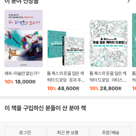
이 분야 신상품
국기의 상징성
기업과 지역 단체의 상징
7. 색채 조화론과 배색
행사 및 테마파크의 상징색
많은 색채연구가들이 주장한 색채 조화론을 파악하고 그를 응용한 배색 기
기타 상징 요소로서의 색
법을 살펴본다.
5 색채 심리를 이용한 색채 계획
기능성 색채 계획
8. 색이름
색채 계획의 과정
색이름에 대한 기초적인 이해를 돕고 색이름의 체계를 살펴본다. 또한 색
안전 색채
상이나 톤의 구성 방식, 계통색을 이해한다.
6 색채의 연상 형태와 색채 문화
9. 색채 관리
왜 K-미술만 없는가?
톰 폭스의 옷을 입은 캐
톰 폭스의 옷을 입은 캐
톰
6장 예술과 색채
색채 관리에서 필요한 개요와 색채 측정의 발전, 색채 측정의 실무, 색채 측
릭터 드로잉 : 옷과 주름
릭터 드로잉 : 아티스트
릭
10
18,000
%
원
정기의 종류와 육안으로 색을 검색할 때의 조건, 색차의 표시방법, 측색에
그리기 가이드 + 워크
를 위한 옷과 주름 그리
그
10
48,600
10
28,800
1
1 예술 사조 속의 색채
%
%
원
원
서의 오차 판정 조건은 무엇인지 등을 살펴본다.
북 세트
기 가이드
예술, 디자인의 역사 개괄
르네상스
10. 디지털 색채
이 책을 구입하신 분들이 산 분야 책
바로크
디지털의 개념을 이해하고 디지털 색채 체계와 색채 관리법을 살핀다. 그
로코코
리고 디지털 색채가 출력으로 넘어갈 때의 방법을 살펴본다.
신고전주의
낭만주의
로그인
최근 본 상품
주문/배송