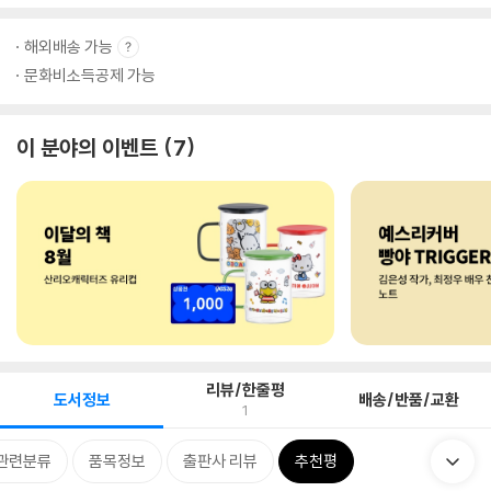
해외배송 가능
문화비소득공제 가능
이 분야의 이벤트
7
리뷰/한줄평
도서정보
배송/반품/교환
1
관련분류
품목정보
출판사 리뷰
추천평