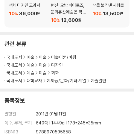
색채 지각과 연령
색채 디자인 교과서
변신! 오방 히어로즈,
색을 불러낸 사람들
색의 향상성
문화유산에 숨은 색 보
10
36,000
10
13,500
%
%
원
원
색음 현상
물을 찾아라!
10
12,600
%
원
베졸트 브뤼케 현상
애브니 효과
물리보색과 심리보색
관련 분류
3 자극 공간적 속성의 영향
망막 위치와 색상
국내도서
예술
미술
미술이론/비평
면적 효과
국내도서
예술
미술
디자인
맥콜로 효과
국내도서
예술
미술
회화
벤함의 원반, 페히너의 색
국내도서
대학교재
예체능/문화/기타 계열
예술일반
지각과 관련된 착시
4 색채지각설
3원색설
품목정보
반대색설
단계설
발행일
2011년 01월 11일
5 혼색
쪽수, 무게, 크기
640쪽 | 1449g | 178*245*35mm
혼색의 이해
ISBN13
9788970595658
가법 혼색