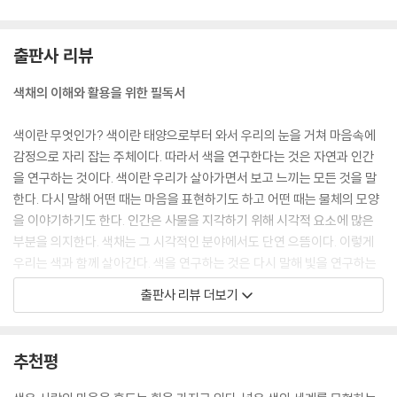
중간 혼색
감법 혼색
출판사 리뷰
혼색과 관계된 원색
색채의 이해와 활용을 위한 필독서
3장 색채 역사
색이란 무엇인가? 색이란 태양으로부터 와서 우리의 눈을 거쳐 마음속에
1 색채 연구의 역사
감정으로 자리 잡는 주체이다. 따라서 색을 연구한다는 것은 자연과 인간
색채 연구의 역사 개관
을 연구하는 것이다. 색이란 우리가 살아가면서 보고 느끼는 모든 것을 말
색채 물리학 연구의 역사
한다. 다시 말해 어떤 때는 마음을 표현하기도 하고 어떤 때는 물체의 모양
색채 심리 연구의 역사
을 이야기하기도 한다. 인간은 사물을 지각하기 위해 시각적 요소에 많은
색채 생리학 연구의 역사
부분을 의지한다. 색채는 그 시각적인 분야에서도 단연 으뜸이다. 이렇게
2 색채 체계의 역사
우리는 색과 함께 살아간다. 색을 연구하는 것은 다시 말해 빛을 연구하는
다양한 색채 체계
것이다. 모든 시각적인 요소는 빛으로 구성되어 있기 때문에 빛과 관계된
색채의 역사
출판사 리뷰 더보기
물리적 성질과 감성적인 분야 그리고 눈에 보이는 대상물 전체가 색채 연
구 분야가 되는 것이다. 색을 연구하는 사람들은 시대를 초월하여 다양한
4장 색채 체계
분야에서 존재해 왔다.
추천평
1 색채 표준
기원전의 아리스토텔레스나 플라톤 같은 철학자의 색채론이 있는가 하면