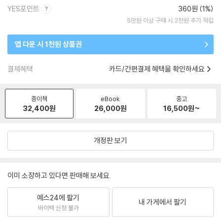
YES포인트
360원 (1%)
5만원 이상 구매 시 2천원 추가 적립
앱 다운 시 1천원 상품권
결제혜택
카드/간편결제 혜택을 확인하세요
종이책
eBook
중고
32,400
원
26,000
원
16,500
원~
개정판 보기
이미 소장하고 있다면 판매해 보세요.
예스24에 팔기
내 가게에서 팔기
바이백 신청 불가