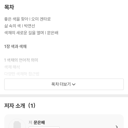
목차
좋은 색을 찾아 | 오미 겐타로
삶 속의 색 | 박연선
색채의 새로운 길을 열며 | 문은배
1장 색과 색채
1 색채의 언어적 의미
색채 해석
다양한 색채학 접근법
색의 3요소
목차 더보기
2 색채의 물리적 정의
빛의 이해
입자설과 파동설
저자 소개
1
물리적 현상으로서의 색
기본색상과 주파수
색의 물리학적 분류에 따른 종류
저
문은배