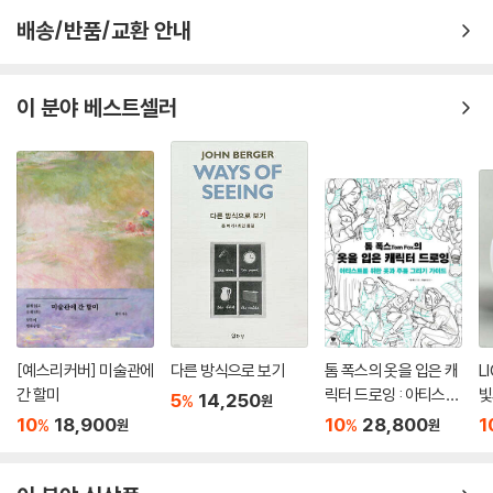
DIC 컬러 가이드
배송/반품/교환 안내
2. 색채 지각
상용 색표의 문제와 한계
우리가 색을 인지하는 눈의 역할, 그리고 생리적 지각 현상을 살펴본다. 또
한 색채의 지각과 관련된 다양한 효과와 색의 관계를 살펴본다.
5장 색채 심리
이 분야 베스트셀러
3. 색채 역사
1 색채 심리의 개요
색채의 연구와 다양한 색채 체계의 역사를 설명한다.
색채 심리의 이해
색채의 심리적 기능
4. 색채 체계
색채의 감성 효과
먼셀의 색체계, 오스트발트의 색체계, CIN 색체계, CIE 색체계, NCS 색체
2 색채 심리 현상
계 등 다양한 색체계와 현재 우리가 사용하고 있는 색표에 대해 살펴본다.
잔상과 대비
대비 효과
5. 색채 심리
동화 현상
색채 심리의 이해에서부터 색채 심리 현상과 이미지와 연상, 색채 심리를
3 색채 이미지와 연상
[예스리커버] 미술관에
다른 방식으로 보기
톰 폭스의 옷을 입은 캐
L
이용한 색채 계획과 색채의 형태와 문화를 살펴본다.
색채의 연상
간 할미
릭터 드로잉 : 아티스트
빛
5
14,250
%
원
색채의 이미지 언어
를 위한 옷과 주름 그리
10
18,900
10
28,800
1
%
%
원
원
6. 예술과 색채
4 색채와 상징
기 가이드
예술 사조를 시대순으로 나열하여 그 안에서 다양한 작가들의 색채 현상을
색채와 상징의 이해
살펴본다.