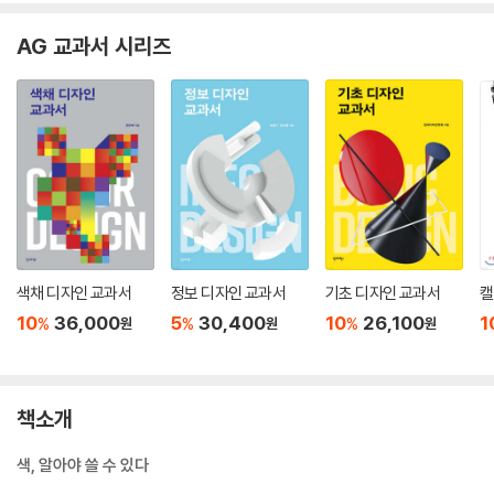
AG 교과서 시리즈
색채 디자인 교과서
정보 디자인 교과서
기초 디자인 교과서
캘
10
36,000
5
30,400
10
26,100
1
%
%
%
원
원
원
책소개
색, 알아야 쓸 수 있다