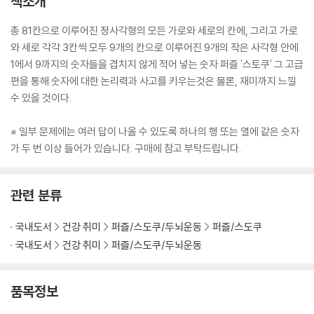
책소개
총 81칸으로 이루어진 정사각형의 모든 가로와 세로의 칸에, 그리고 가로
와 세로 각각 3칸씩 모두 9개의 칸으로 이루어진 9개의 작은 사각형 안에
1에서 9까지의 숫자들을 겹치지 않게 적어 넣는 숫자 퍼즐 '스토쿠' 그 고급
편을 통해 숫자에 대한 논리력과 사고를 키우는것은 물론, 재미까지 느낄
수 있을 것이다.
※ 일부 문제에는 여러 답이 나올 수 있도록 하나의 행 또는 열에 같은 숫자
가 두 번 이상 들어가 있습니다. 구매에 참고 부탁드립니다.
관련 분류
국내도서
건강 취미
퍼즐/스도쿠/두뇌운동
퍼즐/스도쿠
국내도서
건강 취미
퍼즐/스도쿠/두뇌운동
품목정보