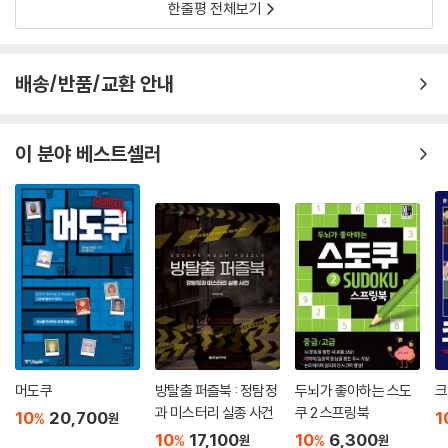
한줄평 전체보기
배송/반품/교환 안내
이 분야 베스트셀러
머도쿠
방탈출 퍼즐북 : 정탐정
두뇌가 좋아하는 스도
크
과 미스터리 실종 사건
쿠 2 스프링북
10
20,700
1
%
원
10
17,100
10
6,300
%
%
원
원