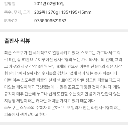
발행일
2011년 02월 10일
쪽수, 무게, 크기
202쪽 | 276g | 135*195*15mm
ISBN13
9788996521952
출판사 리뷰
최근 스도쿠가 전 세계적으로 열광시키고 있다. 스도쿠는 가로와 세로 각
각 9칸, 총 81칸으로 이루어진 정사각형의 모든 가로와 세로의 칸에, 그리
고 가로와 세로 각각 3칸씩 모두 9개의 칸으로 이루어진 9개의 작은 사각
형 안에 1에서 9까지의 숫자들을 겹치지 않게 적어 넣는 숫자 퍼즐이다.
어떤 이는 스도쿠를 퍼즐의 천재 샘 로이드가 만든 탱크림 퍼즐보다도 재
미있는 게임이라고 극찬했는데 그 말은 조금도 과장된 것이 아니다. 게임
규칙이 매우 단순해 누구나 쉽게 도전할 수는 있지만 풀기가 만만치 않는
지능형 게임이라는 커다란 매력을 가지고 있기 때문이다.
스도쿠는 스위스의 수학자 레몬하르트 오일러가 만든 라틴사각형이라는
퍼즐에서 생겨났다고 한다.