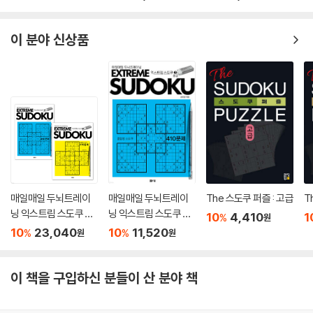
이 분야 신상품
매일매일 두뇌트레이
매일매일 두뇌트레이
The 스도쿠 퍼즐 : 고급
T
닝 익스트림 스도쿠 41
닝 익스트림 스도쿠 41
10
4,410
1
%
원
0 세트
0 중급 2
10
23,040
10
11,520
%
%
원
원
이 책을 구입하신 분들이 산 분야 책