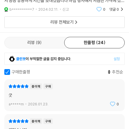
서 등등 유용하게 시간을 보내겠습니다.마침 행사해서 저렴한 가격에 샀어
요.스토쿠 좋아하시면 사길 권해드려요.추천합니다.
b**********7
2024.02.11.
신고
0
댓글
0
리뷰 전체보기
리뷰
9
한줄평
24
클린봇
이 부적절한 글을 감지 중입니다.
설정
구매한줄평
추천순
종이책
구매
굿
a*****m
2026.01.23.
0
종이책
구매