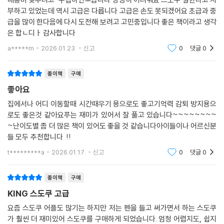
부하고 있었는데 역시 고급은 다릅니다 고급은 손도 못되겠어요 초급과 중
급을 많이 한다음에 다시 도전해 보려고 고민중입니다 좋은 책이라고 생각
은 합ㄴ디ㅏ 감사합니다
a*****m
2026.01.23.
신고
0
댓글
0
종이책
구매
좋아요
집에서나 어디 이동할때 시간때우기 용으로도 좋고기억력 감퇴 방지용으
로도 좋은것 같아요푸는 재미가 있어서 잘 풀고 있습니다~~~~~~~~
~난이도별 좀 더 많은 책이 있어도 좋을 것 같습니다아이들이나 어르신분
들 모두 추천합니다 !!
t*********a
2026.01.17.
신고
0
댓글
0
종이책
구매
KING 스도쿠 고급
요즘 스도쿠 어플도 많기는 하지만 저는 펜을 들고 써가면서 하는 스도쿠
가 훨씬 더 재미있어 스도쿠를 구매하게 되었습니다. 엄청 어렵지도, 쉽지