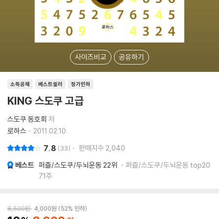
사이즈비교
공유하기
소득공제
베스트셀러
정가인하
KING 스도쿠 고급
스도쿠 동호회
저
로하스
2011.02.10.
7.8
판매지수
2,040
33
베스트
퍼즐/스도쿠/두뇌운동
22위
퍼즐/스도쿠/두뇌운동 top20
71주
8,500
원
4,000
원
52% 인하