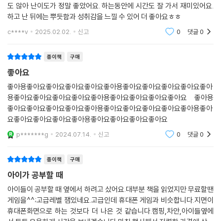
도 않아 난이도가 정말 좋았어요. 하는동안에 시간도 잘 가서 재미있어요.
하고 난 뒤에는 뿌듯함과 성취감을 느낄 수 있어 더 좋아요ㅎㅎ
c****v
2025.02.02.
신고
0
댓글
0
종이책
구매
좋아요
좋아용좋아요좋아요좋아요좋아요좋아용좋아요좋아요좋아요좋아요좋아
용좋아요좋아요좋아요좋아요좋아용좋아요좋아요좋아요좋아요 좋아용
좋아요좋아요좋아요좋아요좋아용좋아요좋아요좋아요좋아요좋아용좋아
요좋아요좋아요좋아요좋아용좋아요좋아요좋아요좋아요
p*******g
2024.07.14.
신고
0
댓글
0
종이책
구매
아이가 공부할 때
아이들이 공부할 때 옆에서 하려고 샀어요.대부분 책을 읽었지만 무료할땐
게임을^^;고급레벨 잼있네요.고급인데 휴대폰 게임과 비슷합니다.지면이
휴대폰화면으로 하는 것보다 더 나은 것 같습니다.캠핑,차안,아이들옆에