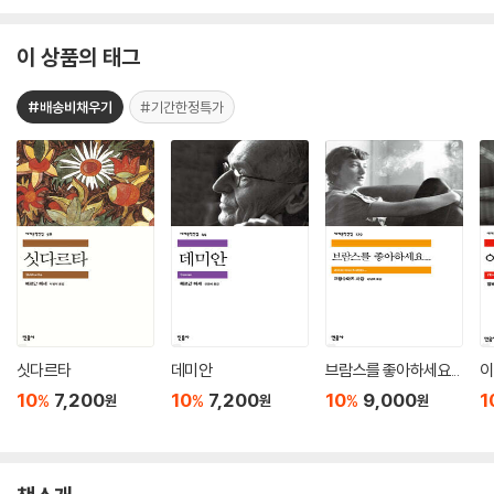
이 상품의 태그
#배송비채우기
#기간한정특가
싯다르타
데미안
브람스를 좋아하세요...
이
10
7,200
10
7,200
10
9,000
1
%
%
%
원
원
원