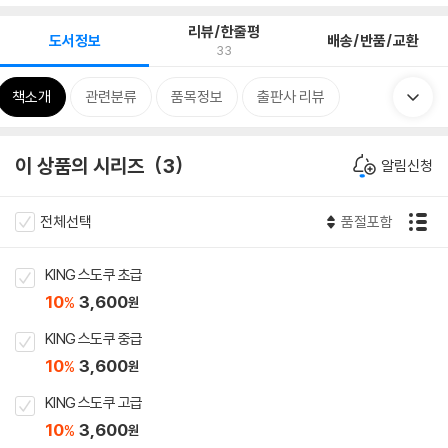
리뷰/한줄평
도서정보
배송/반품/교환
33
책소개
관련분류
품목정보
출판사 리뷰
이 상품의 시리즈
3
알림신청
전체선택
품절포함
KING 스도쿠 초급
10
3,600
%
원
KING 스도쿠 중급
10
3,600
%
원
KING 스도쿠 고급
10
3,600
%
원