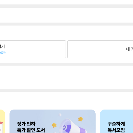
팔기
내 
00원