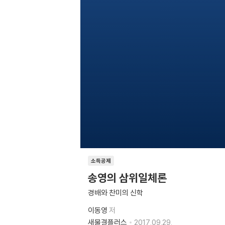
소득공제
송영의 삼위일체론
경배와 찬미의 신학
이동영
저
새물결플러스
2017.09.29.