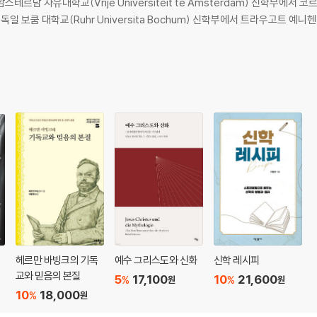
관하여
 자유대학교(Vrije Universiteit te Amsterdam) 신학부에서 코르넬리스 
 보쿰 대학교(Ruhr Universita Bochum) 신학부에서 트라우고트 예니헨 교수
헤르만 바빙크의 기독
예수 그리스도와 신화
신학 레시피
교와 믿음의 본질
5
17,100
10
21,600
%
%
원
원
10
18,000
%
원