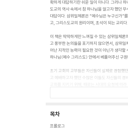
확하게 대답하기란 쉬운 일이 아니다. 그러나 
도교의 역사 속에서 참 하나님을 알고자 했던 무
대답이다. 삼위일체론은 “예수님은 누구신가”를 
고, 그리스도교의 원리이며, 초석이 되는 교리다.
이 책은 딱딱하게만 느껴질 수 있는 삼위일체론
고 풍부한 논의들을 포기하지 않으면서, 삼위일
어난 지적인 능력이 필요한 것이 아닌가 생각할 
하나님(예수 그리스도) 안에서 베풀어주신 구원
초기 교회의 교부들은 자신들이 실제로 경험했던
고 예배하고자 했던 수많은 이들도 자신들의 경
교회를 지키기 위해, 때로는 시대의 요청에 따라
사적으로 명쾌하게 해명하고 있으며, 이 교리의 
한 마디로 이 책은 삼위일체론이라는 광막한 대
적 지식이 아니라 우리 구원의 하나님이신 “삼위
목차
하고 찬양하는 지식이라는 사실을 깨닫게 될 것이
프롤로그