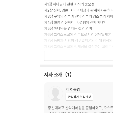
제1장 하나님에 관한 지식의 중요성
제2장 신학, 경륜 그리고 세상과 관계하시는 하
제3장 구약의 신론과 신약 신론의 강조점의 차
제4장 말씀의 신학이냐, 경험의 신학이냐?
제5장 하나님을 안다는 것의 의미
제6장 그리스도교의 신론으로서의 삼위일체론
제7장 동방과 서방의 삼위일체론의 이해 방식의 
제8장 그리스도교의 정체성을 결정하는 교리로
제9장 삼위일체 신학의 르네상스와 한국교회의
제10장 삼위일체론과 교의학의 구성 문제
제11장 삼위일체 교리의 예비와 삼위일체 교리에
제12장 동방과 서방의 삼위일체론, 그 이해 방식
저자 소개
1
제13장 삼위일체의 내(재)적 구성의 원리에 관
제14장 성부, 성자, 성령은 누구신가?
제15장 나는 사변하느니 차라리 경배하리라!
저
이동영
제16장 경륜적 삼위일체와 내재적 삼위일체 개
관심작가 알림신청
제17장 경륜적 삼위일체와 내재적 삼위일체의 
제18장 하나님의 삼위일체성은 우리의 참다운 
총신대학교 신학대학원을 졸업하였고, 오스트리아