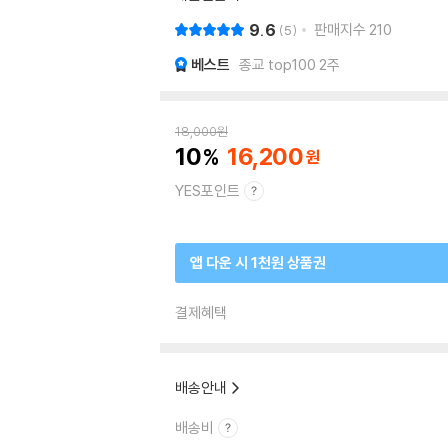
9.6
판매지수
210
5
베스트
종교 top100 2주
18,000
원
10
16,200
YES포인트
앱 다운 시 1천원 상품권
결제혜택
배송안내
배송비