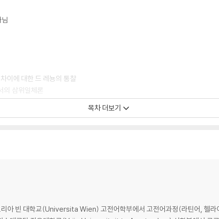
나님
이
차이에 대한 드 레뇽의 통찰
서의 삼위일체론
 무관심
목차 더보기
 대한 양대 이단
의 차이
한 교리
념과 그 신학사적 배경
관계
사회적 프로그램인가?
 빈 대학교(Universita Wien) 고전어학부에서 고전어과정(라틴어, 헬라