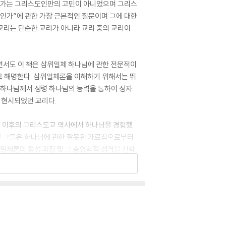
살아가는 그리스도인만의 고민이 아니었으며 그리스
분인가”에 관한 가장 근본적인 질문이며 그에 대한
교리는 단순한 교리가 아니라 교리 중의 교리이
면서도 이 책은 삼위일체 하나님에 관한 전문적이
고 해명한다. 삼위일체론을 이해하기 위해서는 뛰
부 하나님께서 성령 하나님의 능력을 통하여 성자
 현시되었던 교리다.
회 이후의 그리스도교 역사에서 하나님을 경험했
고 그들은 하나님에 관한 잘못된 가르침으로부터
위일체론의 형성 과정 및 그 송영학적 성격을 신학
쉽게 해설해주고 있다.
은 이 책을 읽음으로써 삼위일체론이 난해한 사변
 지식이며, 그것으로 말미암아 삼위 하나님을 경배