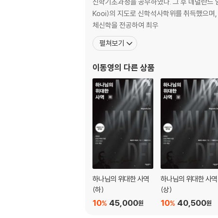
에필로그 삼위일체의 신비와 그 사랑의 실천에 
신학기초과정을 공부하였다. 그 후 네덜란드 암스테르담
Kooi)의 지도로 신학석사학위를 취득했으며, 독일
체신학을 전공하여 최우
펼쳐보기
이동영
의 다른 상품
하나님의 위대한 사역
하나님의 위대한 사역
(하)
(상)
10
45,000
10
40,500
%
%
원
원