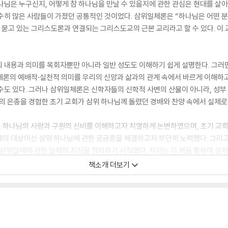
하나님은 누구신지, 어떻게 참 하나님을 만날 수 있을지에 관한 관심은 현대를 
수히 많은 사람들이 가졌던 공통적인 것이었다. 삼위일체론은 “하나님은 어떤 
묻고 있는 그리스도론과 연결되는 그리스도교의 근본 교리라고 할 수 있다. 이 
의 내용과 의미를 목회자뿐만 아니라 일반 성도도 이해하기 쉽게 설명한다. 그러
체론의 예배적·실천적 의미를 우리의 신앙과 삶과의 관계 속에서 바르게 이해하
수도 있다. 그러나 삼위일체론은 신학자들의 신학적 사변의 산물이 아니라, 성
의 은총을 경험한 초기 교회가 삼위 하나님께 돌렸던 경배와 찬양 속에서 실제로
 하나님의 사랑과 구원의 신비를 이해하고자 치열하게 논변하였으며, 초기 교
배의 대상이신 삼위 하나님에 관한 궁금증을 해결하고자 부단히 노력했다. 그리
 삼위일체에 관한 일체의 지식을 정리하기 시작했다. 저자는 이 책을 통하여 삼
내용과 그 실천적 함의, 그리고 이 교리를 둘러싼 오늘날의 신학적 쟁점을 알기 
책소개 더보기
륙을 횡단하고 답사하기를 원하는 모든 이들을 위한 내비게이션과 같다. 독자들
 하나님의 존전에서” 마음과 목숨과 힘과 뜻을 다하여 삼위 하나님을 알아가는
다.