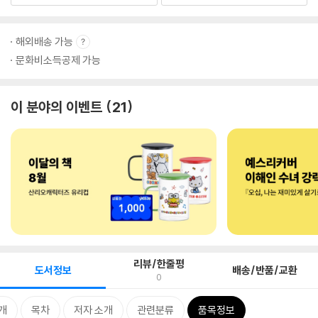
해외배송 가능
문화비소득공제 가능
이 분야의 이벤트
21
리뷰/한줄평
도서정보
배송/반품/교환
0
개
목차
저자 소개
관련분류
품목정보