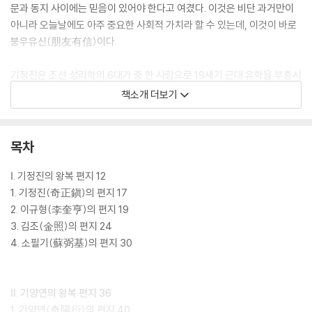
문과 동지 사이에는 믿음이 있어야 한다고 여겼다. 이것은 비단 과거만이
아니라 오늘날에도 아주 중요한 사회적 가치라 할 수 있는데, 이것이 바로
붕우유신(朋友有信)이다.
기정진은 조선 성리학의 6대가 중 한 사람으로 19세기 근대 유학을 부흥시
킨 인물론 평가받는다. 고봉(高峯) 기대승(奇大升：1527~1572)을 배
책소개 더보기
출한 호남의 명문 집안에서 태어나 학문적으로 독특한 유리론(唯理論)을
전개하였으며, 위정척사사상을 견지하였다. 그의 영향을 받은 문인들 중에
는 학문적으로 높은 경지에 오른 사람뿐만 아니라 의병활동을 전개한 사람
목차
도 많이 나왔다. 문인들은 전국적으로 분포되어 있으며 특히 경상도와 전
라도 등지에 많이 살고 있고, 섬 지역에까지 속속히 전파되어 거대 학파를
Ⅰ. 기정진의 왕복 편지 12
형성하였는데, 이것이 바로 ‘노사학단’이다.
1. 기정진(奇正鎭)의 편지 17
2. 이규형(李奎亨)의 편지 19
『옛 편지로 다시 생각하는 붕우유신』(심미안 刊)은 이른바 ‘노사학단’ 인
3. 김조(金照)의 편지 24
물들 간에 오고간 편지를 통해 선인들의 정신세계를 다시 살피고, 보다 가
4. 소필기(蘇弼基)의 편지 30
치 있는 삶이 어떤 것인지를 생각해 보게 한다. 고산서원, 장성 행주기씨 금
강종가, 그 일파인 연파 후손가에 소장된 편지들을 조선대학교 한국한자료
센터에서 디지털베이스화 하였고, 그것을 한데 모아 조선대학교 한국학자
Ⅱ. 기양연의 왕복 편지 36
료센터 전임연구원인 권수용이 편역하여 출간했다.
1. 기양연(奇陽衍)의 편지 40