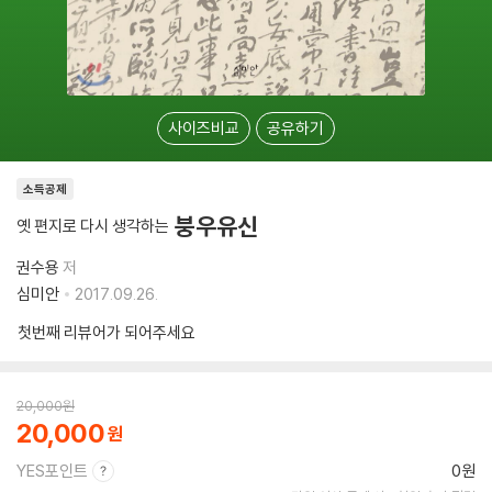
사이즈비교
공유하기
소득공제
붕우유신
옛 편지로 다시 생각하는
권수용
저
심미안
2017.09.26.
첫번째 리뷰어가 되어주세요
20,000
원
20,000
YES포인트
0원