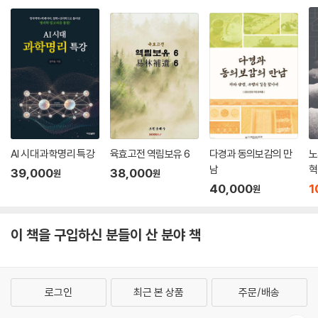
AI 시대 과학명리 특강
육효고전 역림보유 6
다경과 동의보감의 만
노
남
혁
39,000
38,000
원
원
40,000
1
원
이 책을 구입하신 분들이 산 분야 책
로그인
최근 본 상품
주문/배송