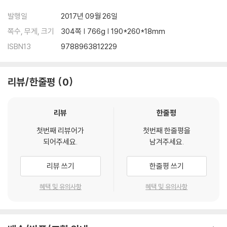
발행일
2017년 09월 26일
Ⅳ. 기락도·기노선의 왕복 편지 248
1. 기락도(奇洛度)와 기노선(奇老善)의 편지 248
쪽수, 무게, 크기
304쪽 | 766g | 190*260*18mm
2. 안훈(安壎)의 편지 253
ISBN13
9788963812229
3. 이종택(李鍾澤)의 편지 259
4. 김택주(金澤柱)의 편지 261
5. 이광수(李光秀)의 편지 268
리뷰/한줄평
0
6. 양회갑(梁會甲)의 편지 272
7. 정기(鄭琦)의 편지 276
리뷰
한줄평
8. 공학원(孔學源)의 편지 286
9. 김문옥(金文玉)의 편지 291
첫번째 리뷰어가
첫번째 한줄평을
되어주세요.
남겨주세요.
리뷰 쓰기
한줄평 쓰기
혜택 및 유의사항
혜택 및 유의사항