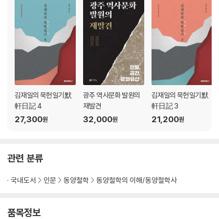
7. 안중섭(安重燮)의 편지 149
8. 기우승(奇宇承)의 편지 160
9. 조성주(趙性宙)의 편지 164
10. 오계수(吳繼洙)의 편지 169
11. 오준선(吳駿善)의 편지 177
12. 정면규(鄭冕圭)의 편지 186
13. 고광선(高光善)의 편지 192
14. 조석휴(曺錫休)의 편지 199
김재일의 묵헌일기默
광주 역사문화 발원의
김재일의 묵헌일기默
15. 기동준(奇東準)의 편지 202
軒日記 4
재발견
軒日記 3
16. 노종룡(盧鍾龍)의 편지 206
27,300
32,000
21,200
17. 권운환(權雲煥)의 편지 211
원
원
원
18. 박임상(朴琳相)의 편지 216
19. 안택환(安澤煥)의 편지 221
20. 양회락(梁會洛)의 편지 225
관련 분류
21. 양재경(梁在慶)의 편지 230
22. 여창현(呂昌鉉)의 편지 235
국내도서
인문
동양철학
동양철학의 이해/동양철학사
23. 이태로(李泰魯)의 편지 238
24. 황철원(黃澈源)의 편지 242
품목정보