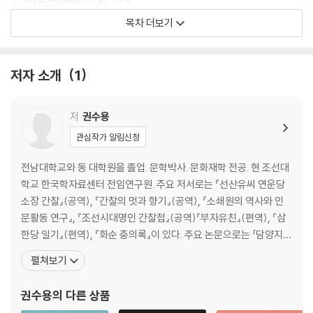
2. 안중섭(安重燮)의 편지 43
목차 더보기
3. 강인회(姜寅會)의 편지 48
4. 이최선(李最善)의 편지 53
5. 조의곤(曺毅坤)의 편지 59
저자 소개
1
6. 나도규(羅燾圭)의 편지 65
7. 조성가(趙性家)의 편지 72
8. 김녹휴(金祿休)의 편지 80
저
권수용
[부록] 9. 기홍연(奇弘衍)의 편지 86
관심작가 알림신청
[부록] 10. 안국정(安國禎)의 편지 94
전남대학교와 동 대학원을 졸업. 문학박사. 문화재학 전공. 현 조선대
학교 한국학자료센터 전임연구원. 주요 저서로는 『선산유씨 연운당
Ⅲ. 기우만의 왕복 편지 102
소장 간찰』(공역), 『간찰의 멋과 향기』(공역), 『소쇄원의 역사와 인
1. 기우만(奇宇萬)의 편지 108
문활동 연구』, 『조선시대명인 간찰첩』(공역)『부자유친』(편역), 『삼
2. 정의림(鄭義林)의 편지 111
한당 일기』(편역), 『화순 충의록』이 있다. 주요 논문으로는 「담양지역
3. 정시림(鄭時林)의 편지 122
학구당의 역사와 그 의미」, 「창평학구당의 인적 구성과 운영 형태」, 「1
펼쳐보기
4. 정재규(鄭載圭)의 편지 126
6세기 호남 무등산권 원림문화」, 「광주 풍영정의 문화사적 의의」, 「광
5. 조영만(趙泳萬)의 편지 133
주/전남의 근대 누정 연구」, 「호남의 근대 누정 작가?작품 연구」, 「해
권수용
의 다른 상품
6. 유인식(柳寅植)의 편지 143
남윤씨 문중 문헌록