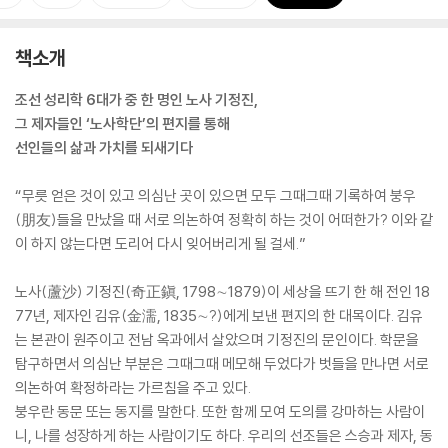
책소개
조선 성리학 6대가 중 한 명인 노사 기정진,
그 제자들인 ‘노사학단’의 편지를 통해
선인들의 삶과 가치를 되새기다
“무릇 얻은 것이 있고 의심난 곳이 있으면 모두 그때그때 기록하여 붕우
(朋友)들을 만났을 때 서로 의논하여 정확히 하는 것이 어떠한가? 이와 같
이 하지 않는다면 도리어 다시 잊어버리게 될 걸세.”
노사(蘆沙) 기정진(奇正鎭, 1798∼1879)이 세상을 뜨기 한 해 전인 18
77년, 제자인 김유(金濡, 1835∼?)에게 보낸 편지의 한 대목이다. 김유
는 본관이 원주이고 전남 옥과에서 살았으며 기정진의 문인이다. 학문을
탐구하면서 의심난 부분은 그때그때 메모해 두었다가 벗들을 만나면 서로
의논하여 확정하라는 가르침을 주고 있다.
붕우란 동문 또는 동지를 말한다. 또한 함께 모여 도의를 강마하는 사람이
니, 나를 성장하게 하는 사람이기도 하다. 우리의 선조들은 스승과 제자, 동