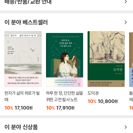
배송/반품/교환 안내
이 분야 베스트셀러
한자가 삶의 위로가 될
하루 한 장, 단단한 삶을
도덕경
돌
때
위한 고전 필사 노트
에
10
10,800
%
원
가
10
17,100
10
17,910
1
%
%
원
원
이 분야 신상품