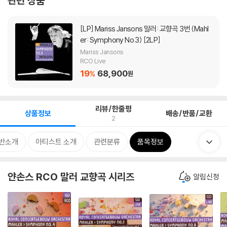
관련 상품
[LP]
Mariss Jansons 말러: 교향곡 3번 (Mahl
er: Symphony No.3) [2LP]
Mariss Jansons
RCO Live
19
68,900
%
원
리뷰/한줄평
상품정보
배송/반품/교환
2
반소개
아티스트 소개
관련분류
품목정보
얀손스 RCO 말러 교향곡 시리즈
알림신청