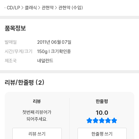
CD/LP
클래식
관현악
관현악 (수입)
품목정보
발매일
2011년 06월 07일
시간/무게/크기
150g | 크기확인중
제조국
네덜란드
리뷰/한줄평
2
리뷰
한줄평
10.0
첫번째 리뷰어가
되어주세요.
리뷰 쓰기
한줄평 쓰기