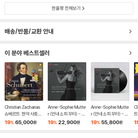
한줄평 전체보기
배송/반품/교환 안내
이 분야 베스트셀러
Christian Zacharias
Anne-Sophie Mutte
Anne-Sophie Mutte
C
슈베르트: 현악 사중주
r (안네 소피 무터) - Ea
r (안네 소피 무터) - Ea
트
전곡 외 (Schubert: C
st Meets West
st Meets West [2L
카 
19
65,000
19
22,900
19
55,800
1
%
%
%
원
원
원
omplete String Quar
P]
sh
tets, Trout Quintet