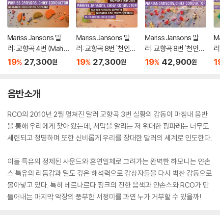
Mariss Jansons 말
Mariss Jansons 말
Mariss Jansons 말
M
러: 교향곡 4번 (Mahle
러: 교향곡 8번 `천인교
러: 교향곡 8번 `천인교
러
r: Symphony No.4)
향곡` (Mahler: Symp
향곡` - 마리스 얀손스
r:
19
27,300
19
27,300
19
42,900
1
%
%
%
원
원
원
hony No. 8) 마리스 얀
(Mahler: Symphony
마
손스
No. 8)
음반소개
RCO의 2010년 2월 펼쳐진 말러 교향곡 3번 실황의 감동이 마침내 음반
을 통해 우리에게 찾아 왔는데, 서막을 알리는 저 위대한 팡파레는 너무도
세련되고 청명하며 또한 신비롭게 우리를 장대한 말러의 세계로 인도한다.
이들 특유의 정제된 사운드와 혼연일체로 그려가는 완벽한 하모니는 얀손
스 특유의 리듬감과 밀도 깊은 해석력으로 감상자들을 다시 벅찬 감동으로
몰아넣고 있다. 특히 베르나르다 핑크의 진한 음색과 얀손스와 RCO가 만
들어내는 마지막 악장의 풍부한 서정미를 과연 누가 거부할 수 있을까!