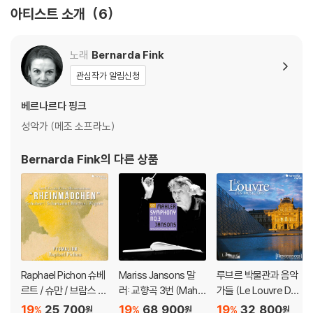
아티스트 소개
6
노래
Bernarda Fink
관심작가 알림신청
베르나르다 핑크
성악가 (메조 소프라노)
Bernarda Fink
의 다른 상품
Raphael Pichon 슈베
Mariss Jansons 말
루브르 박물관과 음악
르트 / 슈만 / 브람스 /
러: 교향곡 3번 (Mahle
가들 (Le Louvre Des
바그너: 라인강의 소녀
r: Symphony No.3)
Musiciens)
19
25,700
19
68,900
19
32,800
%
%
%
원
원
원