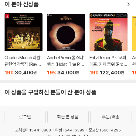
& String Trios)
이 분야 신상품
Charles Munch 라벨:
Andre Previn 홀스터:
Fritz Reiner 프로코피
Ar
관현악 작품집 (Ravel:
행성 (Holst: The Plan
에프; 키제 중위 (Prok
윈
Bolero) [UHQCD]
ets) [UHQCD]
ofiev: Lieutenant Kij
조
19
30,400
19
34,000
19
122,400
1
%
%
%
원
원
원
e / Stravinsky: Song
er
Of The Nightingale)
rt
[2LP]
[
이 상품을 구입하신 분들이 산 분야 상품
로그인
최근 본 상품
주문/배송
고객센터 1544-3800
티켓 1544-6399
중고샵 1566-4295