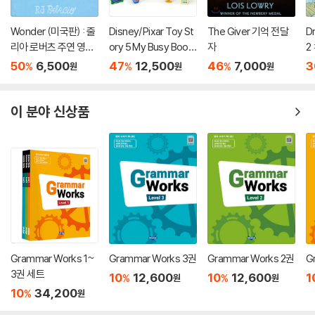
Wonder (미국판) : 줄
Disney/Pixar Toy St
The Giver 기억 전달
D
리아 로버츠 주연 영화
ory 5 My Busy Book
자
2 
'원더' 원작 소설
s
D
50
6,500
47
12,500
46
7,000
3
%
%
%
원
원
원
B
이 분야 신상품
Grammar Works 1~
Grammar Works 3권
Grammar Works 2권
G
3권 세트
10
12,600
10
12,600
1
%
%
원
원
10
34,200
%
원