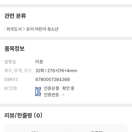
관련 분류
외국도서
유아 어린이 청소년
품목정보
발행일
미정
쪽수, 무게, 크기
32쪽 | 276*216*4mm
ISBN13
9780007284368
KC인증
인증유형 : 확인 중
인증번호 : -
리뷰/한줄평
0