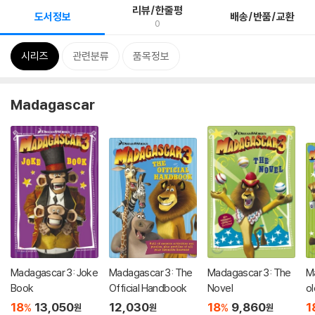
리뷰/한줄평
도서정보
배송/반품/교환
0
시리즈
관련분류
품목정보
Madagascar
Madagascar 3: Joke
Madagascar 3: The
Madagascar 3: The
M
Book
Official Handbook
Novel
ol
18
13,050
12,030
18
9,860
1
%
%
원
원
원