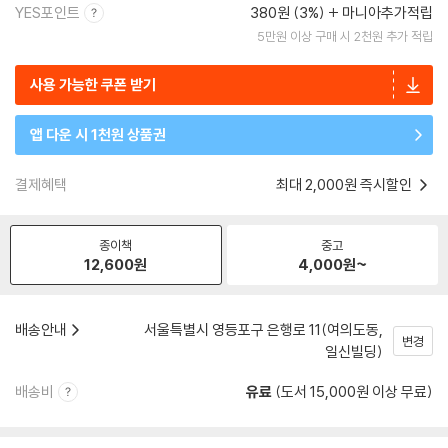
YES포인트
380원 (3%)
마니아추가적립
5만원 이상 구매 시 2천원 추가 적립
사용 가능한 쿠폰 받기
앱 다운 시 1천원 상품권
결제혜택
최대 2,000원 즉시할인
종이책
중고
12,600
원
4,000
원~
배송안내
서울특별시 영등포구 은행로 11(여의도동,
변경
일신빌딩)
배송비
유료
(도서 15,000원 이상 무료)